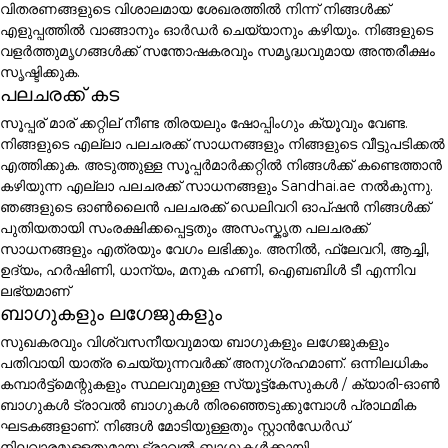
വിതരണങ്ങളുടെ വിശാലമായ ശേഖരത്തിൽ നിന്ന് നിങ്ങൾക്ക്
എളുപ്പത്തിൽ വാങ്ങാനും ഓർഡർ ചെയ്യാനും കഴിയും. നിങ്ങളുടെ
വളർത്തുമൃഗങ്ങൾക്ക് സന്തോഷകരവും സമൃദ്ധവുമായ അന്തരീക്ഷം
സൃഷ്ടിക്കുക.
പലചരക്ക് കട
സൂപ്പര് മാര് ക്കറ്റില് നീണ്ട തിരയലും ഷോപ്പിംഗും ക്യൂവും വേണ്ട.
നിങ്ങളുടെ എല്ലാ പലചരക്ക് സാധനങ്ങളും നിങ്ങളുടെ വീട്ടുപടിക്കൽ
എത്തിക്കുക. അടുത്തുള്ള സൂപ്പർമാർക്കറ്റിൽ നിങ്ങൾക്ക് കണ്ടെത്താൻ
കഴിയുന്ന എല്ലാ പലചരക്ക് സാധനങ്ങളും Sandhai.ae നൽകുന്നു.
ഞങ്ങളുടെ ഓൺലൈൻ പലചരക്ക് ഡെലിവറി ഓപ്ഷൻ നിങ്ങൾക്ക്
പുതിയതായി സംരക്ഷിക്കപ്പെട്ടതും അസംസ്കൃത പലചരക്ക്
സാധനങ്ങളും എത്രയും വേഗം ലഭിക്കും. അനിൽ, ഫ്ലേവറി, ആച്ചി,
ഉദ്യം, ഹർഷിണി, ധാന്യം, മനുക ഹണി, ഐബബിൾ ടീ എന്നിവ
ലഭ്യമാണ്
ബാഗുകളും ലഗേജുകളും
സുഖകരവും വിശ്വസനീയവുമായ ബാഗുകളും ലഗേജുകളും
പതിവായി യാത്ര ചെയ്യുന്നവർക്ക് അനുഗ്രഹമാണ്. ഒന്നിലധികം
കമ്പാർട്ട്മെന്റുകളും സ്ഥലവുമുള്ള സ്യൂട്ട്കേസുകൾ / ക്യാരി-ഓൺ
ബാഗുകൾ ട്രാവൽ ബാഗുകൾ തിരഞ്ഞെടുക്കുമ്പോൾ പ്രാഥമിക
ഘടകങ്ങളാണ്. നിങ്ങൾ മോടിയുള്ളതും സ്റ്റാൻഡേർഡ്
നിലവാരമുള്ളതുമായ ട്രാവൽ ബാഗുകൾക്കായി