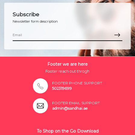
Subscribe
Newsletter form description
Footer we are here
Footer reach out throgh
FOOTER PHONE SUPPORT
502319699
FOOTER EMAIL SUPPORT
admin@sandhai.ae
To Shop on the Go Download