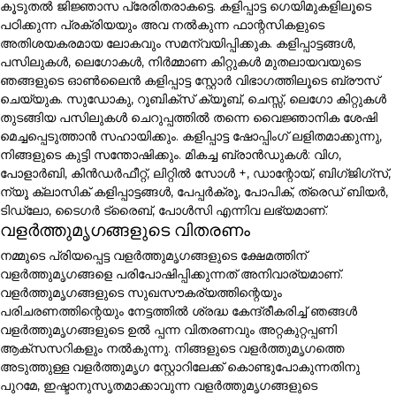
കൂടുതൽ ജിജ്ഞാസ പ്രേരിതരാകട്ടെ. കളിപ്പാട്ട ഗെയിമുകളിലൂടെ
പഠിക്കുന്ന പ്രക്രിയയും അവ നൽകുന്ന ഫാന്റസികളുടെ
അതിശയകരമായ ലോകവും സമന്വയിപ്പിക്കുക. കളിപ്പാട്ടങ്ങൾ,
പസിലുകൾ, ലെഗോകൾ, നിർമ്മാണ കിറ്റുകൾ മുതലായവയുടെ
ഞങ്ങളുടെ ഓൺലൈൻ കളിപ്പാട്ട സ്റ്റോർ വിഭാഗത്തിലൂടെ ബ്രൗസ്
ചെയ്യുക. സുഡോകു, റൂബിക്സ് ക്യൂബ്, ചെസ്സ്, ലെഗോ കിറ്റുകൾ
തുടങ്ങിയ പസിലുകൾ ചെറുപ്പത്തിൽ തന്നെ വൈജ്ഞാനിക ശേഷി
മെച്ചപ്പെടുത്താൻ സഹായിക്കും. കളിപ്പാട്ട ഷോപ്പിംഗ് ലളിതമാക്കുന്നു,
നിങ്ങളുടെ കുട്ടി സന്തോഷിക്കും. മികച്ച ബ്രാൻഡുകൾ: വിഗ,
പോളാർബി, കിൻഡർഫീറ്റ്, ലിറ്റിൽ സോൾ +, ഡാന്റോയ്, ബിഗ്ജിഗ്സ്,
ന്യൂ ക്ലാസിക് കളിപ്പാട്ടങ്ങൾ, പേപ്പർക്രൂ, പോപിക്, ത്രെഡ് ബിയർ,
ടിഡ്ലോ, ടൈഗർ ട്രൈബ്, പോൾസി എന്നിവ ലഭ്യമാണ്.
വളർത്തുമൃഗങ്ങളുടെ വിതരണം
നമ്മുടെ പ്രിയപ്പെട്ട വളർത്തുമൃഗങ്ങളുടെ ക്ഷേമത്തിന്
വളർത്തുമൃഗങ്ങളെ പരിപോഷിപ്പിക്കുന്നത് അനിവാര്യമാണ്.
വളർത്തുമൃഗങ്ങളുടെ സുഖസൗകര്യത്തിന്റെയും
പരിചരണത്തിന്റെയും നേട്ടത്തിൽ ശ്രദ്ധ കേന്ദ്രീകരിച്ച് ഞങ്ങൾ
വളർത്തുമൃഗങ്ങളുടെ ഉൽ പ്പന്ന വിതരണവും അറ്റകുറ്റപ്പണി
ആക്സസറികളും നൽകുന്നു. നിങ്ങളുടെ വളർത്തുമൃഗത്തെ
അടുത്തുള്ള വളർത്തുമൃഗ സ്റ്റോറിലേക്ക് കൊണ്ടുപോകുന്നതിനു
പുറമേ, ഇഷ്ടാനുസൃതമാക്കാവുന്ന വളർത്തുമൃഗങ്ങളുടെ