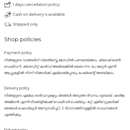
1 days cancellation policy
Cash on delivery is available
Shipped only
Shop policies
Payment policy
നിങ്ങളുടെ വാങ്ങലിന് വ്യത്യസ്ത മോഡിൽ പണമടയ്ക്കാം. ക്യാഷ് ഓൺ
ഡെലിവറി, ക്രെഡിറ്റ് കാർഡ് അല്ലെങ്കിൽ ബൈ നൗ, പേ ലേറ്റർ എന്നീ
ആപ്പുകളിൽ നിന്ന് നിങ്ങൾക്ക് എല്ലായ്പ്പോഴും പേയ്‌മെന്റ് അടയ്ക്കാം.
Delivery policy
നിങ്ങളുടെ എല്ലാ ഓർഡറുകളും ഞങ്ങൾ അടുത്ത ദിവസം ദുബായ്, ഷാർജ,
അജ്മാൻ എന്നിവിടങ്ങളിലേക്ക് ഡെലിവർ ചെയ്യും. മറ്റ് എമിറേറ്റുകൾക്ക്
ഞങ്ങൾ ഷെഡ്യൂൾ അനുസരിച്ച് 2-3 ദിവസത്തിനുള്ളിൽ സാധനങ്ങൾ
എത്തിക്കും.
Refund policy