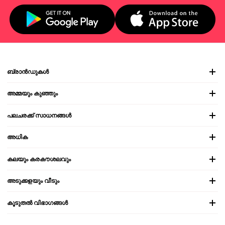
ബ്രാൻഡുകൾ
അമ്മയും കുഞ്ഞും
പലചരക്ക് സാധനങ്ങൾ
അധിക
കലയും കരകൗശലവും
അടുക്കളയും വീടും
കൂടുതൽ വിഭാഗങ്ങൾ