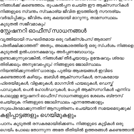
നിങ്ങൾക്ക് കണ്ടെത്താം. രൂപകൽപ്പന ചെയ്ത ഈ ആക്സസറികൾ
നിങ്ങളുടെ സ്വന്തം സ്വകാര്യ ജീവിത ഇടത്തിന്റെ സൗന്ദര്യം
വർദ്ധിപ്പിക്കും. ജീവിതം ഒരു കലയായി മാറുന്നു, താമസസ്ഥലം
കൂടുതൽ സജീവമാകും!
സ്റ്റേഷനറി ഓഫീസ് സാധനങ്ങൾ
വൃത്തിയായി സംഘടിതമായ ഒരു വർക്ക്സ്പേസ് ആരാണ്
പ്രതീക്ഷിക്കാത്തത്? അതും, അലങ്കാരത്തിന്റെ ഒരു സ്പർശം നിങ്ങളെ
കൂടുതൽ ഉൽപാദനക്ഷമവും അർപ്പണബോധവും
ഉണ്ടാക്കുന്നുവെങ്കിൽ, നിങ്ങൾക്ക് തീർച്ചയായും ഉന്മേഷവും ശ്രദ്ധ
തിരിക്കലും അനുഭവപ്പെടും! നിങ്ങളുടെ ജോലിസ്ഥലം
നിയന്ത്രിക്കുന്നതിന് ധാരാളം പുതിയ ആശയങ്ങൾ ഇവിടെ
കണ്ടെത്താൻ കഴിയും. ടേബിൾ ആക്സസറികൾ, രസകരമായ
ഫ്രെയിമുകൾ, വിളക്കുകൾ, മാഗസിൻ ഫയലുകൾ, ഡെസ്ക്
പാഡുകൾ, പെൻ ഹോൾഡറുകൾ, പേപ്പർ ആക്സസറികൾ എന്നിവ
പോലുള്ള സ്റ്റേഷനറി ഓഫീസ് സാധനങ്ങളുടെ ശേഖരം ബ്രൗസ്
ചെയ്യുക. നിങ്ങളുടെ ജോലിസ്ഥലം എന്നത്തേക്കാളും
സുഖപ്രദമാക്കുന്നതിന് ആസൂത്രണം ചെയ്യാൻ സമയമെടുക്കുക!
കളിപ്പാട്ടങ്ങളും ഗെയിമുകളും
പഠനം കൂടുതൽ രസകരമായിരിക്കണം. നിങ്ങളുടെ കുട്ടികൾ ഒരു
ഗെയിം പോലെ തോന്നുന്ന അതേ രീതിയിൽ ഉത്തരങ്ങൾ കണ്ടെത്താൻ