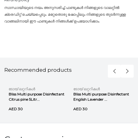
സാന്ധായിയുടെ നയം അനുസരിച്ച് ഫണ്ടുകൾ നിങ്ങളുടെ വാലറ്റിൽ
ക്രെഡിറ്റ് ചെയ്യപ്പെടും. മറ്റേതൊരു ഷോപ്പിലും നിങ്ങളുടെ തുടർന്നുള്ള
വാങ്ങലിനായി ഈ ഫണ്ടുകൾ നിങ്ങൾക്ക് ഉപയോഗിക്കാം.
Recommended products
ടോയ് ലറ്ററികൾ
ടോയ് ലറ്ററികൾ
Bliss Multi purpose Disinfectant
Bliss Multi purpose Disinfectant
Citrus pine 5Litr...
English Lavender ...
AED 30
AED 30