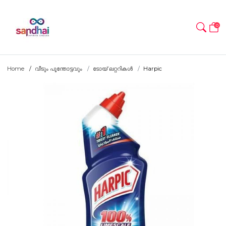
0
Home
വീടും പൂന്തോട്ടവും
ടോയ് ലറ്ററികൾ
Harpic