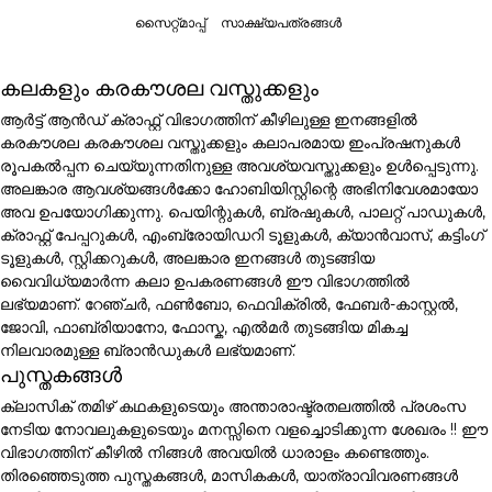
സൈറ്റ്മാപ്പ്
സാക്ഷ്യപത്രങ്ങൾ
കലകളും കരകൗശല വസ്തുക്കളും
ആർട്ട് ആൻഡ് ക്രാഫ്റ്റ് വിഭാഗത്തിന് കീഴിലുള്ള ഇനങ്ങളിൽ
കരകൗശല കരകൗശല വസ്തുക്കളും കലാപരമായ ഇംപ്രഷനുകൾ
രൂപകൽപ്പന ചെയ്യുന്നതിനുള്ള അവശ്യവസ്തുക്കളും ഉൾപ്പെടുന്നു.
അലങ്കാര ആവശ്യങ്ങൾക്കോ ഹോബിയിസ്റ്റിന്റെ അഭിനിവേശമായോ
അവ ഉപയോഗിക്കുന്നു. പെയിന്റുകൾ, ബ്രഷുകൾ, പാലറ്റ് പാഡുകൾ,
ക്രാഫ്റ്റ് പേപ്പറുകൾ, എംബ്രോയിഡറി ടൂളുകൾ, ക്യാൻവാസ്, കട്ടിംഗ്
ടൂളുകൾ, സ്റ്റിക്കറുകൾ, അലങ്കാര ഇനങ്ങൾ തുടങ്ങിയ
വൈവിധ്യമാർന്ന കലാ ഉപകരണങ്ങൾ ഈ വിഭാഗത്തിൽ
ലഭ്യമാണ്. റേഞ്ചർ, ഫൺബോ, ഫെവിക്രിൽ, ഫേബർ-കാസ്റ്റൽ,
ജോവി, ഫാബ്രിയാനോ, ഫോസ്ക, എൽമർ തുടങ്ങിയ മികച്ച
നിലവാരമുള്ള ബ്രാൻഡുകൾ ലഭ്യമാണ്.
പുസ്തകങ്ങൾ
ക്ലാസിക് തമിഴ് കഥകളുടെയും അന്താരാഷ്ട്രതലത്തിൽ പ്രശംസ
നേടിയ നോവലുകളുടെയും മനസ്സിനെ വളച്ചൊടിക്കുന്ന ശേഖരം !! ഈ
വിഭാഗത്തിന് കീഴിൽ നിങ്ങൾ അവയിൽ ധാരാളം കണ്ടെത്തും.
തിരഞ്ഞെടുത്ത പുസ്തകങ്ങൾ, മാസികകൾ, യാത്രാവിവരണങ്ങൾ