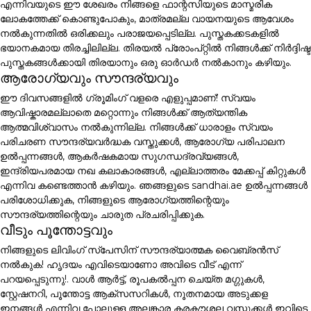
എന്നിവയുടെ ഈ ശേഖരം നിങ്ങളെ ഫാന്റസിയുടെ മാസ്മരിക
ലോകത്തേക്ക് കൊണ്ടുപോകും, മാത്രമല്ല വായനയുടെ ആവേശം
നൽകുന്നതിൽ ഒരിക്കലും പരാജയപ്പെടില്ല. പുസ്തകക്കടകളിൽ
ഭയാനകമായ തിരച്ചിലില്ല. തിരയൽ പ്രോംപ്റ്റിൽ നിങ്ങൾക്ക് നിർദ്ദിഷ്ട
പുസ്തകങ്ങൾക്കായി തിരയാനും ഒരു ഓർഡർ നൽകാനും കഴിയും.
ആരോഗ്യവും സൗന്ദര്യവും
ഈ ദിവസങ്ങളിൽ ഗ്രൂമിംഗ് വളരെ എളുപ്പമാണ്! സ്വയം
ആവിഷ്കാരമല്ലാതെ മറ്റൊന്നും നിങ്ങൾക്ക് ആത്യന്തിക
ആത്മവിശ്വാസം നൽകുന്നില്ല. നിങ്ങൾക്ക് ധാരാളം സ്വയം
പരിചരണ സൗന്ദര്യവർദ്ധക വസ്തുക്കൾ, ആരോഗ്യ പരിപാലന
ഉൽപ്പന്നങ്ങൾ, ആകർഷകമായ സുഗന്ധദ്രവ്യങ്ങൾ,
ഇന്ദ്രിയപരമായ നഖ കലാകാരങ്ങൾ, എല്ലാത്തരം മേക്കപ്പ് കിറ്റുകൾ
എന്നിവ കണ്ടെത്താൻ കഴിയും. ഞങ്ങളുടെ sandhai.ae ഉൽപ്പന്നങ്ങൾ
പരിശോധിക്കുക, നിങ്ങളുടെ ആരോഗ്യത്തിന്റെയും
സൗന്ദര്യത്തിന്റെയും ചാരുത പ്രചരിപ്പിക്കുക.
വീടും പൂന്തോട്ടവും
നിങ്ങളുടെ ലിവിംഗ് സ്പേസിന് സൗന്ദര്യാത്മക വൈബ്രൻസ്
നൽകുക! ഹൃദയം എവിടെയാണോ അവിടെ വീട് എന്ന്
പറയപ്പെടുന്നു!. വാൾ ആർട്ട്, രൂപകൽപ്പന ചെയ്ത മഗ്ഗുകൾ,
സ്റ്റേഷനറി, പൂന്തോട്ട ആക്സസറികൾ, നൂതനമായ അടുക്കള
ഇനങ്ങൾ എന്നിവ പോലുള്ള അലങ്കാര കരകൗശല വസ്തുക്കൾ ഇവിടെ