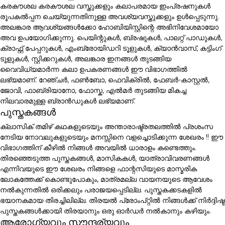
കരകൗശല കരകൗശല വസ്തുക്കളും കലാപരമായ ഇംപ്രഷനുകൾ
രൂപകൽപ്പന ചെയ്യുന്നതിനുള്ള അവശ്യവസ്തുക്കളും ഉൾപ്പെടുന്നു.
അലങ്കാര ആവശ്യങ്ങൾക്കോ ഹോബിയിസ്റ്റിന്റെ അഭിനിവേശമായോ
അവ ഉപയോഗിക്കുന്നു. പെയിന്റുകൾ, ബ്രഷുകൾ, പാലറ്റ് പാഡുകൾ,
ക്രാഫ്റ്റ് പേപ്പറുകൾ, എംബ്രോയിഡറി ടൂളുകൾ, ക്യാൻവാസ്, കട്ടിംഗ്
ടൂളുകൾ, സ്റ്റിക്കറുകൾ, അലങ്കാര ഇനങ്ങൾ തുടങ്ങിയ
വൈവിധ്യമാർന്ന കലാ ഉപകരണങ്ങൾ ഈ വിഭാഗത്തിൽ
ലഭ്യമാണ്. റേഞ്ചർ, ഫൺബോ, ഫെവിക്രിൽ, ഫേബർ-കാസ്റ്റൽ,
ജോവി, ഫാബ്രിയാനോ, ഫോസ്ക, എൽമർ തുടങ്ങിയ മികച്ച
നിലവാരമുള്ള ബ്രാൻഡുകൾ ലഭ്യമാണ്.
പുസ്തകങ്ങൾ
ക്ലാസിക് തമിഴ് കഥകളുടെയും അന്താരാഷ്ട്രതലത്തിൽ പ്രശംസ
നേടിയ നോവലുകളുടെയും മനസ്സിനെ വളച്ചൊടിക്കുന്ന ശേഖരം !! ഈ
വിഭാഗത്തിന് കീഴിൽ നിങ്ങൾ അവയിൽ ധാരാളം കണ്ടെത്തും.
തിരഞ്ഞെടുത്ത പുസ്തകങ്ങൾ, മാസികകൾ, യാത്രാവിവരണങ്ങൾ
എന്നിവയുടെ ഈ ശേഖരം നിങ്ങളെ ഫാന്റസിയുടെ മാസ്മരിക
ലോകത്തേക്ക് കൊണ്ടുപോകും, മാത്രമല്ല വായനയുടെ ആവേശം
നൽകുന്നതിൽ ഒരിക്കലും പരാജയപ്പെടില്ല. പുസ്തകക്കടകളിൽ
ഭയാനകമായ തിരച്ചിലില്ല. തിരയൽ പ്രോംപ്റ്റിൽ നിങ്ങൾക്ക് നിർദ്ദിഷ്ട
പുസ്തകങ്ങൾക്കായി തിരയാനും ഒരു ഓർഡർ നൽകാനും കഴിയും.
ആരോഗ്യവും സൗന്ദര്യവും