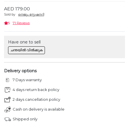
AED 179.00
Sold by
നെജൂം സ്റ്റേഷനറി
5
71 Reviews
Have one to sell
ചന്തയിൽ വിൽക്കുക
Delivery options
7 Days warranty
4 days return back policy
2 days cancellation policy
Cash on delivery is available
Shipped only