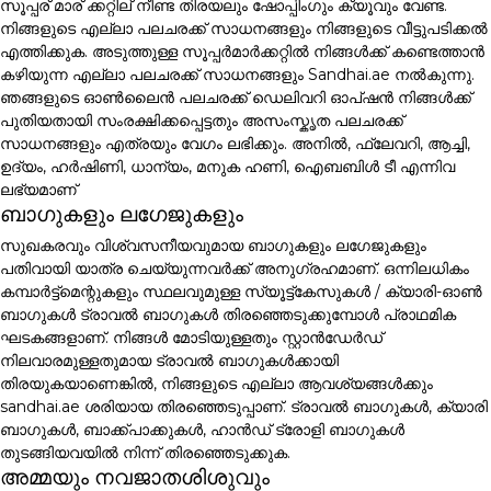
സൂപ്പര് മാര് ക്കറ്റില് നീണ്ട തിരയലും ഷോപ്പിംഗും ക്യൂവും വേണ്ട.
നിങ്ങളുടെ എല്ലാ പലചരക്ക് സാധനങ്ങളും നിങ്ങളുടെ വീട്ടുപടിക്കൽ
എത്തിക്കുക. അടുത്തുള്ള സൂപ്പർമാർക്കറ്റിൽ നിങ്ങൾക്ക് കണ്ടെത്താൻ
കഴിയുന്ന എല്ലാ പലചരക്ക് സാധനങ്ങളും Sandhai.ae നൽകുന്നു.
ഞങ്ങളുടെ ഓൺലൈൻ പലചരക്ക് ഡെലിവറി ഓപ്ഷൻ നിങ്ങൾക്ക്
പുതിയതായി സംരക്ഷിക്കപ്പെട്ടതും അസംസ്കൃത പലചരക്ക്
സാധനങ്ങളും എത്രയും വേഗം ലഭിക്കും. അനിൽ, ഫ്ലേവറി, ആച്ചി,
ഉദ്യം, ഹർഷിണി, ധാന്യം, മനുക ഹണി, ഐബബിൾ ടീ എന്നിവ
ലഭ്യമാണ്
ബാഗുകളും ലഗേജുകളും
സുഖകരവും വിശ്വസനീയവുമായ ബാഗുകളും ലഗേജുകളും
പതിവായി യാത്ര ചെയ്യുന്നവർക്ക് അനുഗ്രഹമാണ്. ഒന്നിലധികം
കമ്പാർട്ട്മെന്റുകളും സ്ഥലവുമുള്ള സ്യൂട്ട്കേസുകൾ / ക്യാരി-ഓൺ
ബാഗുകൾ ട്രാവൽ ബാഗുകൾ തിരഞ്ഞെടുക്കുമ്പോൾ പ്രാഥമിക
ഘടകങ്ങളാണ്. നിങ്ങൾ മോടിയുള്ളതും സ്റ്റാൻഡേർഡ്
നിലവാരമുള്ളതുമായ ട്രാവൽ ബാഗുകൾക്കായി
തിരയുകയാണെങ്കിൽ, നിങ്ങളുടെ എല്ലാ ആവശ്യങ്ങൾക്കും
sandhai.ae ശരിയായ തിരഞ്ഞെടുപ്പാണ്. ട്രാവൽ ബാഗുകൾ, ക്യാരി
ബാഗുകൾ, ബാക്ക്പാക്കുകൾ, ഹാൻഡ് ട്രോളി ബാഗുകൾ
തുടങ്ങിയവയിൽ നിന്ന് തിരഞ്ഞെടുക്കുക.
അമ്മയും നവജാതശിശുവും