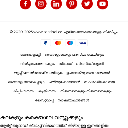
© 2020-2025 www.sandhai.ae. എല്ലാ അവകാശങ്ങളും നിക്ഷിപ്തം.
ഞങ്ങളെപറ്റി
ഞങ്ങളോടൊപ്പം പരസ്യം ചെയ്യുക
വിൽപ്പനക്കാരനാകുക
ബ്ലോഗ്
ബ്രാൻഡ് സ്റ്റോറി
ആപ്പ് ഡൗൺലോഡ് ചെയ്യുക
ഉപഭോക്തൃ അവകാശങ്ങൾ
ഞങ്ങളെ ബന്ധപ്പെടുക
പതിവുചോദ്യങ്ങൾ
സ്വകാര്യതാ നയം
ഷിപ്പിംഗ് നയം
കുക്കി നയം
നിബന്ധനകളും നിബന്ധനകളും
സൈറ്റ്മാപ്പ്
സാക്ഷ്യപത്രങ്ങൾ
കലകളും കരകൗശല വസ്തുക്കളും
ആർട്ട് ആൻഡ് ക്രാഫ്റ്റ് വിഭാഗത്തിന് കീഴിലുള്ള ഇനങ്ങളിൽ