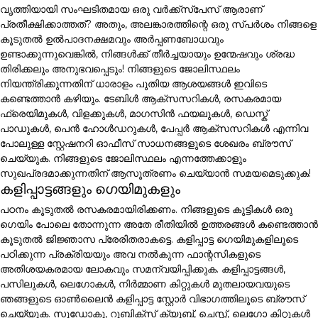
വൃത്തിയായി സംഘടിതമായ ഒരു വർക്ക്സ്പേസ് ആരാണ്
പ്രതീക്ഷിക്കാത്തത്? അതും, അലങ്കാരത്തിന്റെ ഒരു സ്പർശം നിങ്ങളെ
കൂടുതൽ ഉൽപാദനക്ഷമവും അർപ്പണബോധവും
ഉണ്ടാക്കുന്നുവെങ്കിൽ, നിങ്ങൾക്ക് തീർച്ചയായും ഉന്മേഷവും ശ്രദ്ധ
തിരിക്കലും അനുഭവപ്പെടും! നിങ്ങളുടെ ജോലിസ്ഥലം
നിയന്ത്രിക്കുന്നതിന് ധാരാളം പുതിയ ആശയങ്ങൾ ഇവിടെ
കണ്ടെത്താൻ കഴിയും. ടേബിൾ ആക്സസറികൾ, രസകരമായ
ഫ്രെയിമുകൾ, വിളക്കുകൾ, മാഗസിൻ ഫയലുകൾ, ഡെസ്ക്
പാഡുകൾ, പെൻ ഹോൾഡറുകൾ, പേപ്പർ ആക്സസറികൾ എന്നിവ
പോലുള്ള സ്റ്റേഷനറി ഓഫീസ് സാധനങ്ങളുടെ ശേഖരം ബ്രൗസ്
ചെയ്യുക. നിങ്ങളുടെ ജോലിസ്ഥലം എന്നത്തേക്കാളും
സുഖപ്രദമാക്കുന്നതിന് ആസൂത്രണം ചെയ്യാൻ സമയമെടുക്കുക!
കളിപ്പാട്ടങ്ങളും ഗെയിമുകളും
പഠനം കൂടുതൽ രസകരമായിരിക്കണം. നിങ്ങളുടെ കുട്ടികൾ ഒരു
ഗെയിം പോലെ തോന്നുന്ന അതേ രീതിയിൽ ഉത്തരങ്ങൾ കണ്ടെത്താൻ
കൂടുതൽ ജിജ്ഞാസ പ്രേരിതരാകട്ടെ. കളിപ്പാട്ട ഗെയിമുകളിലൂടെ
പഠിക്കുന്ന പ്രക്രിയയും അവ നൽകുന്ന ഫാന്റസികളുടെ
അതിശയകരമായ ലോകവും സമന്വയിപ്പിക്കുക. കളിപ്പാട്ടങ്ങൾ,
പസിലുകൾ, ലെഗോകൾ, നിർമ്മാണ കിറ്റുകൾ മുതലായവയുടെ
ഞങ്ങളുടെ ഓൺലൈൻ കളിപ്പാട്ട സ്റ്റോർ വിഭാഗത്തിലൂടെ ബ്രൗസ്
ചെയ്യുക. സുഡോകു, റൂബിക്സ് ക്യൂബ്, ചെസ്സ്, ലെഗോ കിറ്റുകൾ