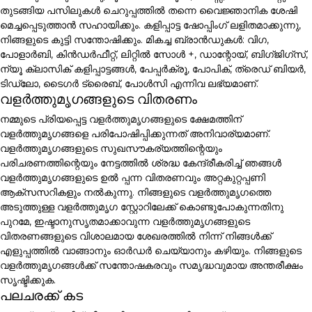
തുടങ്ങിയ പസിലുകൾ ചെറുപ്പത്തിൽ തന്നെ വൈജ്ഞാനിക ശേഷി
മെച്ചപ്പെടുത്താൻ സഹായിക്കും. കളിപ്പാട്ട ഷോപ്പിംഗ് ലളിതമാക്കുന്നു,
നിങ്ങളുടെ കുട്ടി സന്തോഷിക്കും. മികച്ച ബ്രാൻഡുകൾ: വിഗ,
പോളാർബി, കിൻഡർഫീറ്റ്, ലിറ്റിൽ സോൾ +, ഡാന്റോയ്, ബിഗ്ജിഗ്സ്,
ന്യൂ ക്ലാസിക് കളിപ്പാട്ടങ്ങൾ, പേപ്പർക്രൂ, പോപിക്, ത്രെഡ് ബിയർ,
ടിഡ്ലോ, ടൈഗർ ട്രൈബ്, പോൾസി എന്നിവ ലഭ്യമാണ്.
വളർത്തുമൃഗങ്ങളുടെ വിതരണം
നമ്മുടെ പ്രിയപ്പെട്ട വളർത്തുമൃഗങ്ങളുടെ ക്ഷേമത്തിന്
വളർത്തുമൃഗങ്ങളെ പരിപോഷിപ്പിക്കുന്നത് അനിവാര്യമാണ്.
വളർത്തുമൃഗങ്ങളുടെ സുഖസൗകര്യത്തിന്റെയും
പരിചരണത്തിന്റെയും നേട്ടത്തിൽ ശ്രദ്ധ കേന്ദ്രീകരിച്ച് ഞങ്ങൾ
വളർത്തുമൃഗങ്ങളുടെ ഉൽ പ്പന്ന വിതരണവും അറ്റകുറ്റപ്പണി
ആക്സസറികളും നൽകുന്നു. നിങ്ങളുടെ വളർത്തുമൃഗത്തെ
അടുത്തുള്ള വളർത്തുമൃഗ സ്റ്റോറിലേക്ക് കൊണ്ടുപോകുന്നതിനു
പുറമേ, ഇഷ്ടാനുസൃതമാക്കാവുന്ന വളർത്തുമൃഗങ്ങളുടെ
വിതരണങ്ങളുടെ വിശാലമായ ശേഖരത്തിൽ നിന്ന് നിങ്ങൾക്ക്
എളുപ്പത്തിൽ വാങ്ങാനും ഓർഡർ ചെയ്യാനും കഴിയും. നിങ്ങളുടെ
വളർത്തുമൃഗങ്ങൾക്ക് സന്തോഷകരവും സമൃദ്ധവുമായ അന്തരീക്ഷം
സൃഷ്ടിക്കുക.
പലചരക്ക് കട