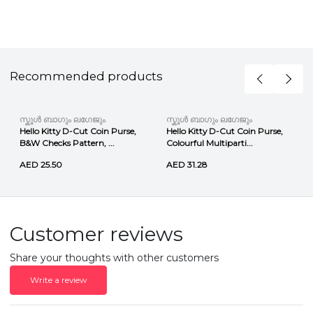
Recommended products
സ്കൂൾ ബാഗും ലഗേജും
സ്കൂൾ ബാഗും ലഗേജും
Hello Kitty D-Cut Coin Purse,
Hello Kitty D-Cut Coin Purse,
B&W Checks Pattern, ...
Colourful Multiparti...
AED 25.50
AED 31.28
Customer reviews
Share your thoughts with other customers
Write a review