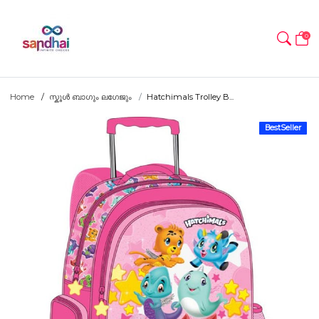
0
Home
സ്കൂൾ ബാഗും ലഗേജും
Hatchimals Trolley B...
BestSeller