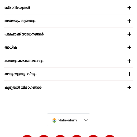
ബ്രാൻഡുകൾ
അമ്മയും കുഞ്ഞും
പലചരക്ക് സാധനങ്ങൾ
അധിക
കലയും കരകൗശലവും
അടുക്കളയും വീടും
കൂടുതൽ വിഭാഗങ്ങൾ
Malayalam