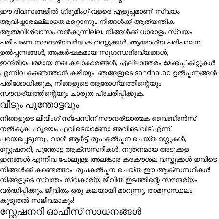
ഈ ദിവസങ്ങളിൽ ഗ്രൂമിംഗ് വളരെ എളുപ്പമാണ്! സ്വയം
ആവിഷ്കാരമല്ലാതെ മറ്റൊന്നും നിങ്ങൾക്ക് ആത്യന്തിക
ആത്മവിശ്വാസം നൽകുന്നില്ല. നിങ്ങൾക്ക് ധാരാളം സ്വയം
പരിചരണ സൗന്ദര്യവർദ്ധക വസ്തുക്കൾ, ആരോഗ്യ പരിപാലന
ഉൽപ്പന്നങ്ങൾ, ആകർഷകമായ സുഗന്ധദ്രവ്യങ്ങൾ,
ഇന്ദ്രിയപരമായ നഖ കലാകാരങ്ങൾ, എല്ലാത്തരം മേക്കപ്പ് കിറ്റുകൾ
എന്നിവ കണ്ടെത്താൻ കഴിയും. ഞങ്ങളുടെ sandhai.ae ഉൽപ്പന്നങ്ങൾ
പരിശോധിക്കുക, നിങ്ങളുടെ ആരോഗ്യത്തിന്റെയും
സൗന്ദര്യത്തിന്റെയും ചാരുത പ്രചരിപ്പിക്കുക.
വീടും പൂന്തോട്ടവും
നിങ്ങളുടെ ലിവിംഗ് സ്പേസിന് സൗന്ദര്യാത്മക വൈബ്രൻസ്
നൽകുക! ഹൃദയം എവിടെയാണോ അവിടെ വീട് എന്ന്
പറയപ്പെടുന്നു!. വാൾ ആർട്ട്, രൂപകൽപ്പന ചെയ്ത മഗ്ഗുകൾ,
സ്റ്റേഷനറി, പൂന്തോട്ട ആക്സസറികൾ, നൂതനമായ അടുക്കള
ഇനങ്ങൾ എന്നിവ പോലുള്ള അലങ്കാര കരകൗശല വസ്തുക്കൾ ഇവിടെ
നിങ്ങൾക്ക് കണ്ടെത്താം. രൂപകൽപ്പന ചെയ്ത ഈ ആക്സസറികൾ
നിങ്ങളുടെ സ്വന്തം സ്വകാര്യ ജീവിത ഇടത്തിന്റെ സൗന്ദര്യം
വർദ്ധിപ്പിക്കും. ജീവിതം ഒരു കലയായി മാറുന്നു, താമസസ്ഥലം
കൂടുതൽ സജീവമാകും!
സ്റ്റേഷനറി ഓഫീസ് സാധനങ്ങൾ