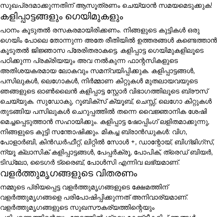
സുഖപ്രദമാക്കുന്നതിന് ആസൂത്രണം ചെയ്യാൻ സമയമെടുക്കുക!
കളിപ്പാട്ടങ്ങളും ഗെയിമുകളും
പഠനം കൂടുതൽ രസകരമായിരിക്കണം. നിങ്ങളുടെ കുട്ടികൾ ഒരു
ഗെയിം പോലെ തോന്നുന്ന അതേ രീതിയിൽ ഉത്തരങ്ങൾ കണ്ടെത്താൻ
കൂടുതൽ ജിജ്ഞാസ പ്രേരിതരാകട്ടെ. കളിപ്പാട്ട ഗെയിമുകളിലൂടെ
പഠിക്കുന്ന പ്രക്രിയയും അവ നൽകുന്ന ഫാന്റസികളുടെ
അതിശയകരമായ ലോകവും സമന്വയിപ്പിക്കുക. കളിപ്പാട്ടങ്ങൾ,
പസിലുകൾ, ലെഗോകൾ, നിർമ്മാണ കിറ്റുകൾ മുതലായവയുടെ
ഞങ്ങളുടെ ഓൺലൈൻ കളിപ്പാട്ട സ്റ്റോർ വിഭാഗത്തിലൂടെ ബ്രൗസ്
ചെയ്യുക. സുഡോകു, റൂബിക്സ് ക്യൂബ്, ചെസ്സ്, ലെഗോ കിറ്റുകൾ
തുടങ്ങിയ പസിലുകൾ ചെറുപ്പത്തിൽ തന്നെ വൈജ്ഞാനിക ശേഷി
മെച്ചപ്പെടുത്താൻ സഹായിക്കും. കളിപ്പാട്ട ഷോപ്പിംഗ് ലളിതമാക്കുന്നു,
നിങ്ങളുടെ കുട്ടി സന്തോഷിക്കും. മികച്ച ബ്രാൻഡുകൾ: വിഗ,
പോളാർബി, കിൻഡർഫീറ്റ്, ലിറ്റിൽ സോൾ +, ഡാന്റോയ്, ബിഗ്ജിഗ്സ്,
ന്യൂ ക്ലാസിക് കളിപ്പാട്ടങ്ങൾ, പേപ്പർക്രൂ, പോപിക്, ത്രെഡ് ബിയർ,
ടിഡ്ലോ, ടൈഗർ ട്രൈബ്, പോൾസി എന്നിവ ലഭ്യമാണ്.
വളർത്തുമൃഗങ്ങളുടെ വിതരണം
നമ്മുടെ പ്രിയപ്പെട്ട വളർത്തുമൃഗങ്ങളുടെ ക്ഷേമത്തിന്
വളർത്തുമൃഗങ്ങളെ പരിപോഷിപ്പിക്കുന്നത് അനിവാര്യമാണ്.
വളർത്തുമൃഗങ്ങളുടെ സുഖസൗകര്യത്തിന്റെയും