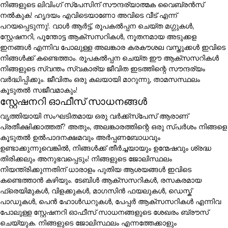
നിങ്ങളുടെ ലിവിംഗ് സ്പേസിന് സൗന്ദര്യാത്മക വൈബ്രൻസ്
നൽകുക! ഹൃദയം എവിടെയാണോ അവിടെ വീട് എന്ന്
പറയപ്പെടുന്നു!. വാൾ ആർട്ട്, രൂപകൽപ്പന ചെയ്ത മഗ്ഗുകൾ,
സ്റ്റേഷനറി, പൂന്തോട്ട ആക്സസറികൾ, നൂതനമായ അടുക്കള
ഇനങ്ങൾ എന്നിവ പോലുള്ള അലങ്കാര കരകൗശല വസ്തുക്കൾ ഇവിടെ
നിങ്ങൾക്ക് കണ്ടെത്താം. രൂപകൽപ്പന ചെയ്ത ഈ ആക്സസറികൾ
നിങ്ങളുടെ സ്വന്തം സ്വകാര്യ ജീവിത ഇടത്തിന്റെ സൗന്ദര്യം
വർദ്ധിപ്പിക്കും. ജീവിതം ഒരു കലയായി മാറുന്നു, താമസസ്ഥലം
കൂടുതൽ സജീവമാകും!
സ്റ്റേഷനറി ഓഫീസ് സാധനങ്ങൾ
വൃത്തിയായി സംഘടിതമായ ഒരു വർക്ക്സ്പേസ് ആരാണ്
പ്രതീക്ഷിക്കാത്തത്? അതും, അലങ്കാരത്തിന്റെ ഒരു സ്പർശം നിങ്ങളെ
കൂടുതൽ ഉൽപാദനക്ഷമവും അർപ്പണബോധവും
ഉണ്ടാക്കുന്നുവെങ്കിൽ, നിങ്ങൾക്ക് തീർച്ചയായും ഉന്മേഷവും ശ്രദ്ധ
തിരിക്കലും അനുഭവപ്പെടും! നിങ്ങളുടെ ജോലിസ്ഥലം
നിയന്ത്രിക്കുന്നതിന് ധാരാളം പുതിയ ആശയങ്ങൾ ഇവിടെ
കണ്ടെത്താൻ കഴിയും. ടേബിൾ ആക്സസറികൾ, രസകരമായ
ഫ്രെയിമുകൾ, വിളക്കുകൾ, മാഗസിൻ ഫയലുകൾ, ഡെസ്ക്
പാഡുകൾ, പെൻ ഹോൾഡറുകൾ, പേപ്പർ ആക്സസറികൾ എന്നിവ
പോലുള്ള സ്റ്റേഷനറി ഓഫീസ് സാധനങ്ങളുടെ ശേഖരം ബ്രൗസ്
ചെയ്യുക. നിങ്ങളുടെ ജോലിസ്ഥലം എന്നത്തേക്കാളും