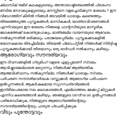
ക്ലാസിക് തമിഴ് കഥകളുടെയും അന്താരാഷ്ട്രതലത്തിൽ പ്രശംസ
നേടിയ നോവലുകളുടെയും മനസ്സിനെ വളച്ചൊടിക്കുന്ന ശേഖരം !! ഈ
വിഭാഗത്തിന് കീഴിൽ നിങ്ങൾ അവയിൽ ധാരാളം കണ്ടെത്തും.
തിരഞ്ഞെടുത്ത പുസ്തകങ്ങൾ, മാസികകൾ, യാത്രാവിവരണങ്ങൾ
എന്നിവയുടെ ഈ ശേഖരം നിങ്ങളെ ഫാന്റസിയുടെ മാസ്മരിക
ലോകത്തേക്ക് കൊണ്ടുപോകും, മാത്രമല്ല വായനയുടെ ആവേശം
നൽകുന്നതിൽ ഒരിക്കലും പരാജയപ്പെടില്ല. പുസ്തകക്കടകളിൽ
ഭയാനകമായ തിരച്ചിലില്ല. തിരയൽ പ്രോംപ്റ്റിൽ നിങ്ങൾക്ക് നിർദ്ദിഷ്ട
പുസ്തകങ്ങൾക്കായി തിരയാനും ഒരു ഓർഡർ നൽകാനും കഴിയും.
ആരോഗ്യവും സൗന്ദര്യവും
ഈ ദിവസങ്ങളിൽ ഗ്രൂമിംഗ് വളരെ എളുപ്പമാണ്! സ്വയം
ആവിഷ്കാരമല്ലാതെ മറ്റൊന്നും നിങ്ങൾക്ക് ആത്യന്തിക
ആത്മവിശ്വാസം നൽകുന്നില്ല. നിങ്ങൾക്ക് ധാരാളം സ്വയം
പരിചരണ സൗന്ദര്യവർദ്ധക വസ്തുക്കൾ, ആരോഗ്യ പരിപാലന
ഉൽപ്പന്നങ്ങൾ, ആകർഷകമായ സുഗന്ധദ്രവ്യങ്ങൾ,
ഇന്ദ്രിയപരമായ നഖ കലാകാരങ്ങൾ, എല്ലാത്തരം മേക്കപ്പ് കിറ്റുകൾ
എന്നിവ കണ്ടെത്താൻ കഴിയും. ഞങ്ങളുടെ sandhai.ae ഉൽപ്പന്നങ്ങൾ
പരിശോധിക്കുക, നിങ്ങളുടെ ആരോഗ്യത്തിന്റെയും
സൗന്ദര്യത്തിന്റെയും ചാരുത പ്രചരിപ്പിക്കുക.
വീടും പൂന്തോട്ടവും