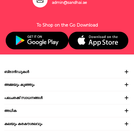
admin@sandhai.ae
To Shop on the Go Download
ബ്രാൻഡുകൾ
അമ്മയും കുഞ്ഞും
പലചരക്ക് സാധനങ്ങൾ
അധിക
കലയും കരകൗശലവും