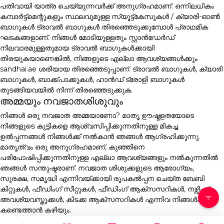
പതിവായി യാത്ര ചെയ്യുന്നവർക്ക് അനുഗ്രഹമാണ്. ഒന്നിലധികം
കമ്പാർട്ട്മെന്റുകളും സ്ഥലവുമുള്ള സ്യൂട്ട്കേസുകൾ / ക്യാരി-ഓൺ
ബാഗുകൾ ട്രാവൽ ബാഗുകൾ തിരഞ്ഞെടുക്കുമ്പോൾ പ്രാഥമിക
ഘടകങ്ങളാണ്. നിങ്ങൾ മോടിയുള്ളതും സ്റ്റാൻഡേർഡ്
നിലവാരമുള്ളതുമായ ട്രാവൽ ബാഗുകൾക്കായി
തിരയുകയാണെങ്കിൽ, നിങ്ങളുടെ എല്ലാ ആവശ്യങ്ങൾക്കും
sandhai.ae ശരിയായ തിരഞ്ഞെടുപ്പാണ്. ട്രാവൽ ബാഗുകൾ, ക്യാരി
ബാഗുകൾ, ബാക്ക്പാക്കുകൾ, ഹാൻഡ് ട്രോളി ബാഗുകൾ
തുടങ്ങിയവയിൽ നിന്ന് തിരഞ്ഞെടുക്കുക.
അമ്മയും നവജാതശിശുവും
നിങ്ങൾ ഒരു നവജാത അമ്മയാണോ? മാതൃ ഊഷ്മളതയോടെ
നിങ്ങളുടെ കുട്ടികളെ ആശ്വസിപ്പിക്കുന്നതിനുള്ള മികച്ച
ഉൽപ്പന്നങ്ങൾ നിങ്ങൾക്ക് നൽകാൻ ഞങ്ങൾ ആഗ്രഹിക്കുന്നു.
മാതൃത്വം ഒരു അനുഗ്രഹമാണ്, കുഞ്ഞിനെ
പരിപോഷിപ്പിക്കുന്നതിനുള്ള എല്ലാ ആവശ്യങ്ങളും നൽകുന്നതിൽ
ഞങ്ങൾ സന്തുഷ്ടരാണ്. നവജാത ശിശുക്കളുടെ ആരോഗ്യം,
സുരക്ഷ, സമൃദ്ധി എന്നിവയ്ക്കായി രൂപകൽപ്പന ചെയ്ത ബേബി
കിറ്റുകൾ, ഫീഡിംഗ് സീറ്റുകൾ, ഫീഡിംഗ് ആക്സസറികൾ, നഴ്സിംഗ്
അവശ്യവസ്തുക്കൾ, കിടക്ക ആക്സസറികൾ എന്നിവ നിങ്ങൾക്ക്
കണ്ടെത്താൻ കഴിയും.