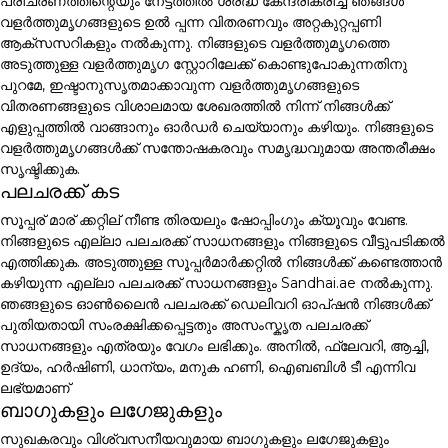
പരിചരണത്തിന്റെയും നേട്ടത്തിൽ ശ്രദ്ധ കേന്ദ്രീകരിച്ച് ഞങ്ങൾ
വളർത്തുമൃഗങ്ങളുടെ ഉൽ പ്പന്ന വിതരണവും അറ്റകുറ്റപ്പണി
ആക്സസറികളും നൽകുന്നു. നിങ്ങളുടെ വളർത്തുമൃഗത്തെ
അടുത്തുള്ള വളർത്തുമൃഗ സ്റ്റോറിലേക്ക് കൊണ്ടുപോകുന്നതിനു
പുറമേ, ഇഷ്ടാനുസൃതമാക്കാവുന്ന വളർത്തുമൃഗങ്ങളുടെ
വിതരണങ്ങളുടെ വിശാലമായ ശേഖരത്തിൽ നിന്ന് നിങ്ങൾക്ക്
എളുപ്പത്തിൽ വാങ്ങാനും ഓർഡർ ചെയ്യാനും കഴിയും. നിങ്ങളുടെ
വളർത്തുമൃഗങ്ങൾക്ക് സന്തോഷകരവും സമൃദ്ധവുമായ അന്തരീക്ഷം
സൃഷ്ടിക്കുക.
പലചരക്ക് കട
സൂപ്പര് മാര് ക്കറ്റില് നീണ്ട തിരയലും ഷോപ്പിംഗും ക്യൂവും വേണ്ട.
നിങ്ങളുടെ എല്ലാ പലചരക്ക് സാധനങ്ങളും നിങ്ങളുടെ വീട്ടുപടിക്കൽ
എത്തിക്കുക. അടുത്തുള്ള സൂപ്പർമാർക്കറ്റിൽ നിങ്ങൾക്ക് കണ്ടെത്താൻ
കഴിയുന്ന എല്ലാ പലചരക്ക് സാധനങ്ങളും Sandhai.ae നൽകുന്നു.
ഞങ്ങളുടെ ഓൺലൈൻ പലചരക്ക് ഡെലിവറി ഓപ്ഷൻ നിങ്ങൾക്ക്
പുതിയതായി സംരക്ഷിക്കപ്പെട്ടതും അസംസ്കൃത പലചരക്ക്
സാധനങ്ങളും എത്രയും വേഗം ലഭിക്കും. അനിൽ, ഫ്ലേവറി, ആച്ചി,
ഉദ്യം, ഹർഷിണി, ധാന്യം, മനുക ഹണി, ഐബബിൾ ടീ എന്നിവ
ലഭ്യമാണ്
ബാഗുകളും ലഗേജുകളും
സുഖകരവും വിശ്വസനീയവുമായ ബാഗുകളും ലഗേജുകളും