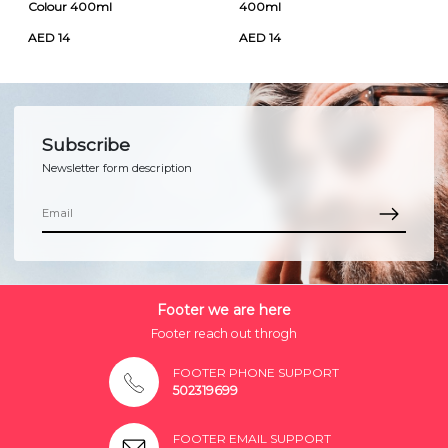
Colour 400ml
400ml
AED 14
AED 14
Subscribe
Newsletter form description
Footer we are here
Footer reach out throgh
FOOTER PHONE SUPPORT
502319699
FOOTER EMAIL SUPPORT