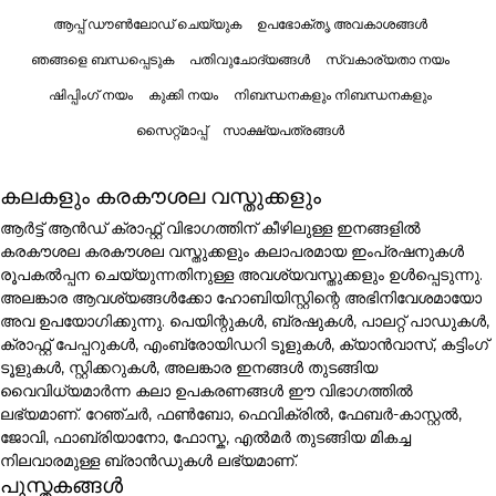
ആപ്പ് ഡൗൺലോഡ് ചെയ്യുക
ഉപഭോക്തൃ അവകാശങ്ങൾ
ഞങ്ങളെ ബന്ധപ്പെടുക
പതിവുചോദ്യങ്ങൾ
സ്വകാര്യതാ നയം
ഷിപ്പിംഗ് നയം
കുക്കി നയം
നിബന്ധനകളും നിബന്ധനകളും
സൈറ്റ്മാപ്പ്
സാക്ഷ്യപത്രങ്ങൾ
കലകളും കരകൗശല വസ്തുക്കളും
ആർട്ട് ആൻഡ് ക്രാഫ്റ്റ് വിഭാഗത്തിന് കീഴിലുള്ള ഇനങ്ങളിൽ
കരകൗശല കരകൗശല വസ്തുക്കളും കലാപരമായ ഇംപ്രഷനുകൾ
രൂപകൽപ്പന ചെയ്യുന്നതിനുള്ള അവശ്യവസ്തുക്കളും ഉൾപ്പെടുന്നു.
അലങ്കാര ആവശ്യങ്ങൾക്കോ ഹോബിയിസ്റ്റിന്റെ അഭിനിവേശമായോ
അവ ഉപയോഗിക്കുന്നു. പെയിന്റുകൾ, ബ്രഷുകൾ, പാലറ്റ് പാഡുകൾ,
ക്രാഫ്റ്റ് പേപ്പറുകൾ, എംബ്രോയിഡറി ടൂളുകൾ, ക്യാൻവാസ്, കട്ടിംഗ്
ടൂളുകൾ, സ്റ്റിക്കറുകൾ, അലങ്കാര ഇനങ്ങൾ തുടങ്ങിയ
വൈവിധ്യമാർന്ന കലാ ഉപകരണങ്ങൾ ഈ വിഭാഗത്തിൽ
ലഭ്യമാണ്. റേഞ്ചർ, ഫൺബോ, ഫെവിക്രിൽ, ഫേബർ-കാസ്റ്റൽ,
ജോവി, ഫാബ്രിയാനോ, ഫോസ്ക, എൽമർ തുടങ്ങിയ മികച്ച
നിലവാരമുള്ള ബ്രാൻഡുകൾ ലഭ്യമാണ്.
പുസ്തകങ്ങൾ