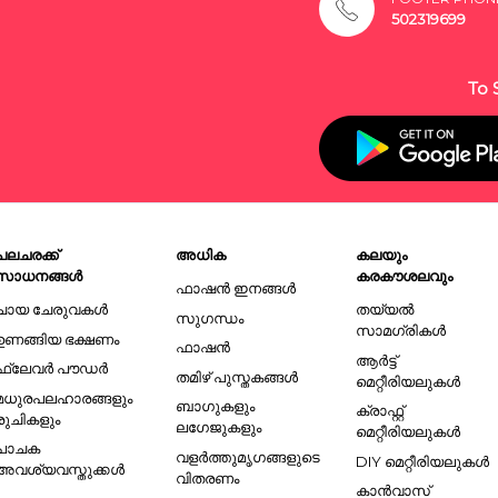
502319699
To 
പലചരക്ക്
അധിക
കലയും
സാധനങ്ങൾ
കരകൗശലവും
ഫാഷൻ ഇനങ്ങൾ
ചായ ചേരുവകൾ
തയ്യൽ
സുഗന്ധം
സാമഗ്രികൾ
ഉണങ്ങിയ ഭക്ഷണം
ഫാഷൻ
ആർട്ട്
ഫ്ലേവർ പൗഡർ
തമിഴ് പുസ്തകങ്ങൾ
മെറ്റീരിയലുകൾ
മധുരപലഹാരങ്ങളും
ബാഗുകളും
ക്രാഫ്റ്റ്
രുചികളും
ലഗേജുകളും
മെറ്റീരിയലുകൾ
പാചക
വളർത്തുമൃഗങ്ങളുടെ
DIY മെറ്റീരിയലുകൾ
അവശ്യവസ്തുക്കൾ
വിതരണം
കാൻവാസ്