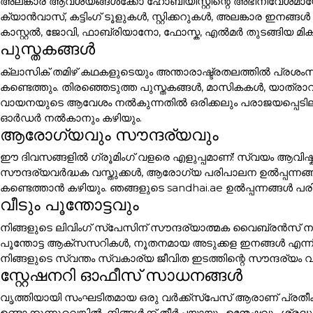
അലങ്കാര ആവശ്യങ്ങൾക്കോ ഹോബിയിസ്റ്റിന്റെ അഭിനിവേശമായോ 
ക്യാൻവാസ്, കട്ടിംഗ് ടൂളുകൾ, സ്റ്റിക്കറുകൾ, അലങ്കാര
കാസ്റ്റൽ, ജോവി, ഫാബ്രിയാനോ, ഫോസ്ക, എൽമർ തുടങ്ങിയ മി
പുസ്തകങ്ങൾ
ക്ലാസിക് തമിഴ് കഥകളുടെയും അന്താരാഷ്ട്രതലത്തിൽ പ്രശം
കണ്ടെത്തും. തിരഞ്ഞെടുത്ത പുസ്തകങ്ങൾ, മാസികകൾ, യാത്ര
വായനയുടെ ആവേശം നൽകുന്നതിൽ ഒരിക്കലും പരാജയപ്പെടില്ല. പ
ഓർഡർ നൽകാനും കഴിയും.
ആരോഗ്യവും സൗന്ദര്യവും
ഈ ദിവസങ്ങളിൽ ഗ്രൂമിംഗ് വളരെ എളുപ്പമാണ്! സ്വയം ആവിഷ്ക
സൗന്ദര്യവർദ്ധക വസ്തുക്കൾ, ആരോഗ്യ പരിപാലന ഉൽപ്പന്നങ്
കണ്ടെത്താൻ കഴിയും. ഞങ്ങളുടെ sandhai.ae ഉൽപ്പന്നങ്ങൾ പരി
വീടും പൂന്തോട്ടവും
നിങ്ങളുടെ ലിവിംഗ് സ്പേസിന് സൗന്ദര്യാത്മക വൈബ്രൻസ് നൽക
പൂന്തോട്ട ആക്സസറികൾ, നൂതനമായ അടുക്കള ഇനങ്ങൾ എന്ന
നിങ്ങളുടെ സ്വന്തം സ്വകാര്യ ജീവിത ഇടത്തിന്റെ സൗന്ദര്യം വ
സ്റ്റേഷനറി ഓഫീസ് സാധനങ്ങൾ
വൃത്തിയായി സംഘടിതമായ ഒരു വർക്ക്സ്പേസ് ആരാണ് പ്രതീക
ഉണ്ടാക്കുന്നുവെങ്കിൽ, നിങ്ങൾക്ക് തീർച്ചയായും ഉന്മേഷവും ശ