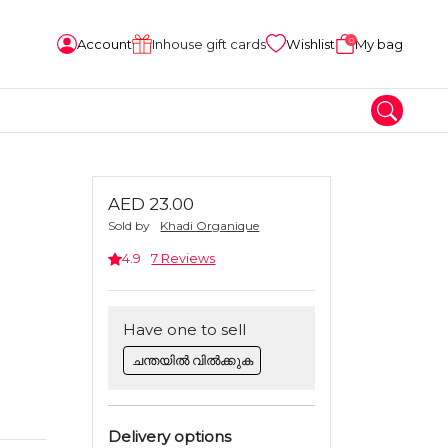
0
Account
Inhouse gift cards
Wishlist
My bag
AED 23.00
Sold by
Khadi Organique
4.9
7 Reviews
Have one to sell
ചന്തയിൽ വിൽക്കുക
Delivery options