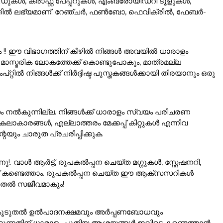
കൾ, ക്രാഫ്റ്റ് പേപ്പറുകൾ, എംബ്രോയിഡറി ടൂളുകൾ,
ഗത്തിൽ ലഭ്യമാണ്. റേഞ്ചർ, ഫൺബോ, ഫെവിക്രിൽ, ഫേബർ-
ം !! ഈ വിഭാഗത്തിന് കീഴിൽ നിങ്ങൾ അവയിൽ ധാരാളം
ാസ്മരിക ലോകത്തേക്ക് കൊണ്ടുപോകും, മാത്രമല്ല
ൽ നിങ്ങൾക്ക് നിർദ്ദിഷ്ട പുസ്തകങ്ങൾക്കായി തിരയാനും ഒരു
ം നൽകുന്നില്ല. നിങ്ങൾക്ക് ധാരാളം സ്വയം പരിചരണ
ാരങ്ങൾ, എല്ലാത്തരം മേക്കപ്പ് കിറ്റുകൾ എന്നിവ
യും ചാരുത പ്രചരിപ്പിക്കുക.
വാൾ ആർട്ട്, രൂപകൽപ്പന ചെയ്ത മഗ്ഗുകൾ, സ്റ്റേഷനറി,
്ക് കണ്ടെത്താം. രൂപകൽപ്പന ചെയ്ത ഈ ആക്സസറികൾ
ൂടുതൽ സജീവമാകും!
ങളെ കൂടുതൽ ഉൽപാദനക്ഷമവും അർപ്പണബോധവും
ത്രിക്കുന്നതിന് ധാരാളം പുതിയ ആശയങ്ങൾ ഇവിടെ കണ്ടെത്താൻ