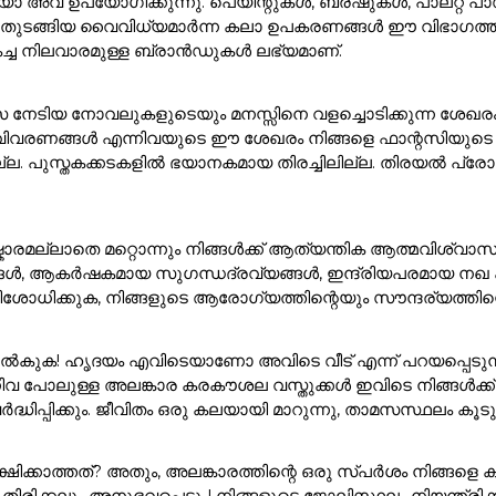
അവ ഉപയോഗിക്കുന്നു. പെയിന്റുകൾ, ബ്രഷുകൾ, പാലറ്റ് പാഡു
 ഇനങ്ങൾ തുടങ്ങിയ വൈവിധ്യമാർന്ന കലാ ഉപകരണങ്ങൾ ഈ വിഭാ
കച്ച നിലവാരമുള്ള ബ്രാൻഡുകൾ ലഭ്യമാണ്.
സ നേടിയ നോവലുകളുടെയും മനസ്സിനെ വളച്ചൊടിക്കുന്ന ശേഖര
ാവിവരണങ്ങൾ എന്നിവയുടെ ഈ ശേഖരം നിങ്ങളെ ഫാന്റസിയുടെ മ
ുസ്തകക്കടകളിൽ ഭയാനകമായ തിരച്ചിലില്ല. തിരയൽ പ്രോംപ്റ്റി
ാരമല്ലാതെ മറ്റൊന്നും നിങ്ങൾക്ക് ആത്യന്തിക ആത്മവിശ്വാസ
ങൾ, ആകർഷകമായ സുഗന്ധദ്രവ്യങ്ങൾ, ഇന്ദ്രിയപരമായ നഖ കലാക
ശോധിക്കുക, നിങ്ങളുടെ ആരോഗ്യത്തിന്റെയും സൗന്ദര്യത്തിന്റെ
ുക! ഹൃദയം എവിടെയാണോ അവിടെ വീട് എന്ന് പറയപ്പെടുന്നു!. 
ിവ പോലുള്ള അലങ്കാര കരകൗശല വസ്തുക്കൾ ഇവിടെ നിങ്ങൾക
ർദ്ധിപ്പിക്കും. ജീവിതം ഒരു കലയായി മാറുന്നു, താമസസ്ഥലം ക
്ഷിക്കാത്തത്? അതും, അലങ്കാരത്തിന്റെ ഒരു സ്പർശം നിങ്
്രദ്ധ തിരിക്കലും അനുഭവപ്പെടും! നിങ്ങളുടെ ജോലിസ്ഥലം നിയന്