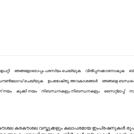
പറ്റി
ഞങ്ങളോടൊപ്പം പരസ്യം ചെയ്യുക
വിൽപ്പനക്കാരനാകുക
ബ
് ഡൗൺലോഡ് ചെയ്യുക
ഉപഭോക്തൃ അവകാശങ്ങൾ
ഞങ്ങളെ ബന്ധപ്
ംഗ് നയം
കുക്കി നയം
നിബന്ധനകളും നിബന്ധനകളും
സൈറ്റ്മാപ്പ്
സാ
ൽ കരകൗശല കരകൗശല വസ്തുക്കളും കലാപരമായ ഇംപ്രഷനുകൾ രൂപക