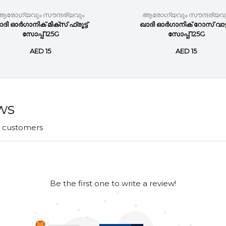
ആരോഗ്യവും സൗന്ദര്യവും
ആരോഗ്യവും സൗന്ദര്യവു
ദി ഓർഗാനിക് മിക്സ് ഫ്രൂട്ട്
ഖാദി ഓർഗാനിക് റോസ് വാട്
സോപ്പ് 125G
സോപ്പ് 125G
AED 15
AED 15
ws
r customers
Be the first one to write a review!