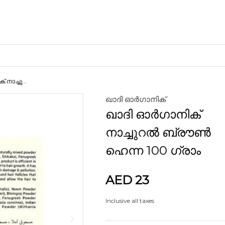
നാച്ചു...
ഖാദി ഓർഗാനിക്
ക്രാഫ്റ്റ് മെറ്റീരിയലുകൾ
ഖാദി ഓർഗാനിക്
കളിമണ്ണ്
നാച്ചുറൽ ബ്രൗൺ
ഹെന്ന 100 ഗ്രാം
AED 23
ണങ്ങൾ
Inclusive all taxes