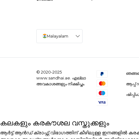
Malayalam
© 2020-2025
ഞങ്ങളെ
www.sandhai.ae. എല്ലാ
ആപ്പ
അവകാശങ്ങളും നിക്ഷിപ്തം.
ഷിപ്പി
കലകളും കരകൗശല വസ്തുക്കളും
ആർട്ട് ആൻഡ് ക്രാഫ്റ്റ് വിഭാഗത്തിന് കീഴിലുള്ള ഇനങ്ങളി