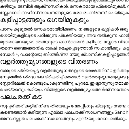
കഴിയും. ടേബിൾ ആക്സസറികൾ, രസകരമായ ഫ്രെയിമുകൾ, 
സ്റ്റേഷനറി ഓഫീസ് സാധനങ്ങളുടെ ശേഖരം ബ്രൗസ് ചെയ്യുക.
കളിപ്പാട്ടങ്ങളും ഗെയിമുകളും
പഠനം കൂടുതൽ രസകരമായിരിക്കണം. നിങ്ങളുടെ കുട്ടികൾ ഒരു 
ഗെയിമുകളിലൂടെ പഠിക്കുന്ന പ്രക്രിയയും അവ നൽകുന്ന ഫാന
മുതലായവയുടെ ഞങ്ങളുടെ ഓൺലൈൻ കളിപ്പാട്ട സ്റ്റോർ വിഭാഗ
തന്നെ വൈജ്ഞാനിക ശേഷി മെച്ചപ്പെടുത്താൻ സഹായിക്കും. കളിപ്പാ
സോൾ +, ഡാന്റോയ്, ബിഗ്ജിഗ്സ്, ന്യൂ ക്ലാസിക് കളിപ്പാട്ടങ
വളർത്തുമൃഗങ്ങളുടെ വിതരണം
നമ്മുടെ പ്രിയപ്പെട്ട വളർത്തുമൃഗങ്ങളുടെ ക്ഷേമത്തിന് വളർ
നേട്ടത്തിൽ ശ്രദ്ധ കേന്ദ്രീകരിച്ച് ഞങ്ങൾ വളർത്തുമൃഗങ്ങള
സ്റ്റോറിലേക്ക് കൊണ്ടുപോകുന്നതിനു പുറമേ, ഇഷ്ടാനുസൃതമാക
ചെയ്യാനും കഴിയും. നിങ്ങളുടെ വളർത്തുമൃഗങ്ങൾക്ക് സന്തോഷ
പലചരക്ക് കട
സൂപ്പര് മാര് ക്കറ്റില് നീണ്ട തിരയലും ഷോപ്പിംഗും ക്യൂവും വേണ
കണ്ടെത്താൻ കഴിയുന്ന എല്ലാ പലചരക്ക് സാധനങ്ങളും Sandh
അസംസ്കൃത പലചരക്ക് സാധനങ്ങളും എത്രയും വേഗം ലഭിക്കും.
ബാഗുകളും ലഗേജുകളും