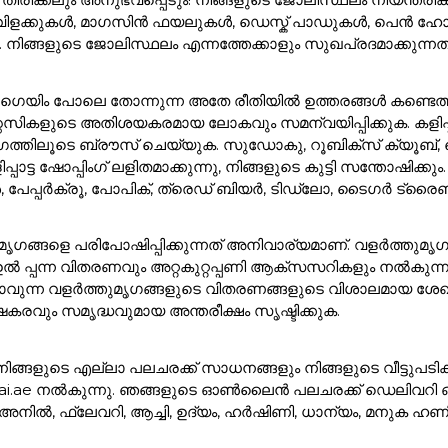
വിളക്കുകൾ, മാഗസിൻ ഫയലുകൾ, ഡെസ്ക് പാഡുകൾ, പെൻ ഹ
 നിങ്ങളുടെ ജോലിസ്ഥലം എന്നത്തേക്കാളും സുഖപ്രദമാക്കുന
ഗെയിം പോലെ തോന്നുന്ന അതേ രീതിയിൽ ഉത്തരങ്ങൾ കണ്ടെത്താ
്റസികളുടെ അതിശയകരമായ ലോകവും സമന്വയിപ്പിക്കുക. കളിപ്
ത്തിലൂടെ ബ്രൗസ് ചെയ്യുക. സുഡോകു, റൂബിക്സ് ക്യൂബ്, ചെ
ട്ട ഷോപ്പിംഗ് ലളിതമാക്കുന്നു, നിങ്ങളുടെ കുട്ടി സന്തോഷിക്കു
്ങൾ, പേപ്പർക്രൂ, പോപിക്, ത്രെഡ് ബിയർ, ടിഡ്ലോ, ടൈഗർ ട്ര
ത്തുമൃഗങ്ങളെ പരിപോഷിപ്പിക്കുന്നത് അനിവാര്യമാണ്. വളർത്ത
ുടെ ഉൽ പ്പന്ന വിതരണവും അറ്റകുറ്റപ്പണി ആക്സസറികളും നൽകുന
്കാവുന്ന വളർത്തുമൃഗങ്ങളുടെ വിതരണങ്ങളുടെ വിശാലമായ ശേഖര
കരവും സമൃദ്ധവുമായ അന്തരീക്ഷം സൃഷ്ടിക്കുക.
്ട. നിങ്ങളുടെ എല്ലാ പലചരക്ക് സാധനങ്ങളും നിങ്ങളുടെ വീട്ടുപടിക
ai.ae നൽകുന്നു. ഞങ്ങളുടെ ഓൺലൈൻ പലചരക്ക് ഡെലിവറി ഓപ്ഷ
 അനിൽ, ഫ്ലേവറി, ആച്ചി, ഉദ്യം, ഹർഷിണി, ധാന്യം, മനുക 