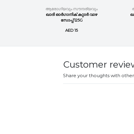
്യവും
ആരോഗ്യവും സൗന്ദര്യവും
് പാൽ
ഖാദി ഓർഗാനിക് കറ്റാർ വാഴ
ഖാ
സോപ്പ് 125G
AED 15
Customer revie
Share your thoughts with othe