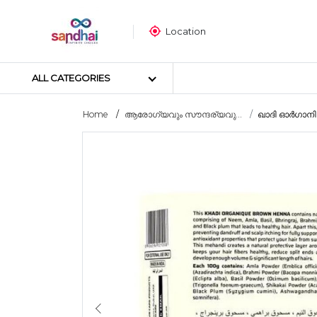
Location
ALL CATEGORIES
Home
ആരോഗ്യവും സൗന്ദര്യവു...
ഖാദി ഓർഗാനിക് 
Most popular
ക്രാഫ്റ്റ് മെറ്റീരിയലുകൾ
തയ്യൽ സാമഗ്രികൾ
ആർട്ട് മെറ്റീരിയലുകൾ
DIY മെറ്റീരിയലുകൾ
ആർട്സ് & കരകൗശല ഉപകര
സ്റ്റിക്കർ പോസ്റ്റർ
പസിൾ