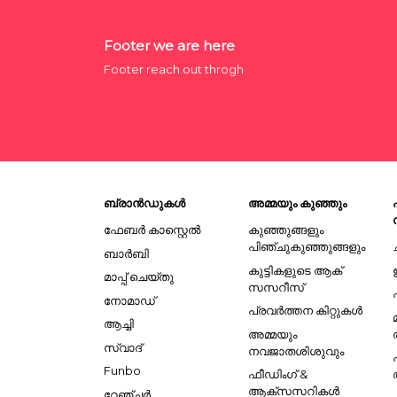
Footer we are here
Footer reach out throgh
ബ്രാൻഡുകൾ
അമ്മയും കുഞ്ഞും
ഫേബർ കാസ്റ്റെൽ
കുഞ്ഞുങ്ങളും
പിഞ്ചുകുഞ്ഞുങ്ങളും
ബാർബി
കുട്ടികളുടെ ആക്
മാപ്പ് ചെയ്തു
സസറീസ്
നോമാഡ്
പ്രവർത്തന കിറ്റുകൾ
ആച്ചി
അമ്മയും
സ്വാദ്
നവജാതശിശുവും
Funbo
ഫീഡിംഗ് &
ആക്സസറികൾ
റേഞ്ചർ