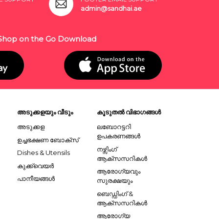
admin@sandhai.ae
Shop on the Go Download
അടുക്കളയും വീടും
കൂടുതൽ വിഭാഗങ്ങൾ
അടുക്കള
ലബോറട്ടറി
ഉപകരണങ്ങൾ
ഉച്ചഭക്ഷണ ബോക്സ്
നഴ്സിംഗ്
Dishes & Utensils
ആക്സസറികൾ
കുക്ക്വെയർ
ആരോഗ്യവും
പാനീയങ്ങൾ
സുരക്ഷയും
ബെഡ്ഡിംഗ് &
ആക്സസറികൾ
ആരോഗ്യ