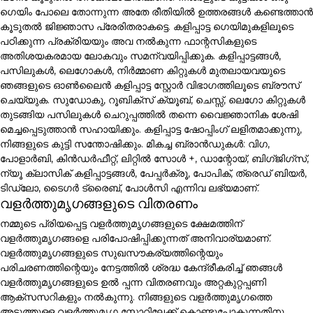
ഗെയിം പോലെ തോന്നുന്ന അതേ രീതിയിൽ ഉത്തരങ്ങൾ കണ്ടെത്താൻ
കൂടുതൽ ജിജ്ഞാസ പ്രേരിതരാകട്ടെ. കളിപ്പാട്ട ഗെയിമുകളിലൂടെ
പഠിക്കുന്ന പ്രക്രിയയും അവ നൽകുന്ന ഫാന്റസികളുടെ
അതിശയകരമായ ലോകവും സമന്വയിപ്പിക്കുക. കളിപ്പാട്ടങ്ങൾ,
പസിലുകൾ, ലെഗോകൾ, നിർമ്മാണ കിറ്റുകൾ മുതലായവയുടെ
ഞങ്ങളുടെ ഓൺലൈൻ കളിപ്പാട്ട സ്റ്റോർ വിഭാഗത്തിലൂടെ ബ്രൗസ്
ചെയ്യുക. സുഡോകു, റൂബിക്സ് ക്യൂബ്, ചെസ്സ്, ലെഗോ കിറ്റുകൾ
തുടങ്ങിയ പസിലുകൾ ചെറുപ്പത്തിൽ തന്നെ വൈജ്ഞാനിക ശേഷി
മെച്ചപ്പെടുത്താൻ സഹായിക്കും. കളിപ്പാട്ട ഷോപ്പിംഗ് ലളിതമാക്കുന്നു,
നിങ്ങളുടെ കുട്ടി സന്തോഷിക്കും. മികച്ച ബ്രാൻഡുകൾ: വിഗ,
പോളാർബി, കിൻഡർഫീറ്റ്, ലിറ്റിൽ സോൾ +, ഡാന്റോയ്, ബിഗ്ജിഗ്സ്,
ന്യൂ ക്ലാസിക് കളിപ്പാട്ടങ്ങൾ, പേപ്പർക്രൂ, പോപിക്, ത്രെഡ് ബിയർ,
ടിഡ്ലോ, ടൈഗർ ട്രൈബ്, പോൾസി എന്നിവ ലഭ്യമാണ്.
വളർത്തുമൃഗങ്ങളുടെ വിതരണം
നമ്മുടെ പ്രിയപ്പെട്ട വളർത്തുമൃഗങ്ങളുടെ ക്ഷേമത്തിന്
വളർത്തുമൃഗങ്ങളെ പരിപോഷിപ്പിക്കുന്നത് അനിവാര്യമാണ്.
വളർത്തുമൃഗങ്ങളുടെ സുഖസൗകര്യത്തിന്റെയും
പരിചരണത്തിന്റെയും നേട്ടത്തിൽ ശ്രദ്ധ കേന്ദ്രീകരിച്ച് ഞങ്ങൾ
വളർത്തുമൃഗങ്ങളുടെ ഉൽ പ്പന്ന വിതരണവും അറ്റകുറ്റപ്പണി
ആക്സസറികളും നൽകുന്നു. നിങ്ങളുടെ വളർത്തുമൃഗത്തെ
അടുത്തുള്ള വളർത്തുമൃഗ സ്റ്റോറിലേക്ക് കൊണ്ടുപോകുന്നതിനു