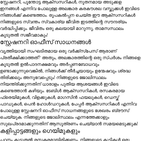
സ്റ്റേഷനറി, പൂന്തോട്ട ആക്സസറികൾ, നൂതനമായ അടുക്കള
ഇനങ്ങൾ എന്നിവ പോലുള്ള അലങ്കാര കരകൗശല വസ്തുക്കൾ ഇവിടെ
നിങ്ങൾക്ക് കണ്ടെത്താം. രൂപകൽപ്പന ചെയ്ത ഈ ആക്സസറികൾ
നിങ്ങളുടെ സ്വന്തം സ്വകാര്യ ജീവിത ഇടത്തിന്റെ സൗന്ദര്യം
വർദ്ധിപ്പിക്കും. ജീവിതം ഒരു കലയായി മാറുന്നു, താമസസ്ഥലം
കൂടുതൽ സജീവമാകും!
സ്റ്റേഷനറി ഓഫീസ് സാധനങ്ങൾ
വൃത്തിയായി സംഘടിതമായ ഒരു വർക്ക്സ്പേസ് ആരാണ്
പ്രതീക്ഷിക്കാത്തത്? അതും, അലങ്കാരത്തിന്റെ ഒരു സ്പർശം നിങ്ങളെ
കൂടുതൽ ഉൽപാദനക്ഷമവും അർപ്പണബോധവും
ഉണ്ടാക്കുന്നുവെങ്കിൽ, നിങ്ങൾക്ക് തീർച്ചയായും ഉന്മേഷവും ശ്രദ്ധ
തിരിക്കലും അനുഭവപ്പെടും! നിങ്ങളുടെ ജോലിസ്ഥലം
നിയന്ത്രിക്കുന്നതിന് ധാരാളം പുതിയ ആശയങ്ങൾ ഇവിടെ
കണ്ടെത്താൻ കഴിയും. ടേബിൾ ആക്സസറികൾ, രസകരമായ
ഫ്രെയിമുകൾ, വിളക്കുകൾ, മാഗസിൻ ഫയലുകൾ, ഡെസ്ക്
പാഡുകൾ, പെൻ ഹോൾഡറുകൾ, പേപ്പർ ആക്സസറികൾ എന്നിവ
പോലുള്ള സ്റ്റേഷനറി ഓഫീസ് സാധനങ്ങളുടെ ശേഖരം ബ്രൗസ്
ചെയ്യുക. നിങ്ങളുടെ ജോലിസ്ഥലം എന്നത്തേക്കാളും
സുഖപ്രദമാക്കുന്നതിന് ആസൂത്രണം ചെയ്യാൻ സമയമെടുക്കുക!
കളിപ്പാട്ടങ്ങളും ഗെയിമുകളും
പഠനം കൂടുതൽ രസകരമായിരിക്കണം. നിങ്ങളുടെ കുട്ടികൾ ഒരു