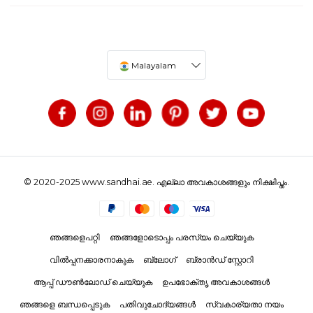
Malayalam
© 2020-2025 www.sandhai.ae. എല്ലാ അവകാശങ്ങളും നിക്ഷിപ്തം.
ഞങ്ങളെപറ്റി
ഞങ്ങളോടൊപ്പം പരസ്യം ചെയ്യുക
വിൽപ്പനക്കാരനാകുക
ബ്ലോഗ്
ബ്രാൻഡ് സ്റ്റോറി
ആപ്പ് ഡൗൺലോഡ് ചെയ്യുക
ഉപഭോക്തൃ അവകാശങ്ങൾ
ഞങ്ങളെ ബന്ധപ്പെടുക
പതിവുചോദ്യങ്ങൾ
സ്വകാര്യതാ നയം