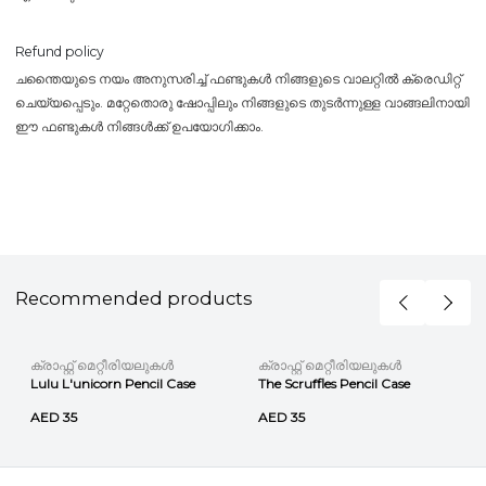
Refund policy
ചന്തൈയുടെ നയം അനുസരിച്ച് ഫണ്ടുകൾ നിങ്ങളുടെ വാലറ്റിൽ ക്രെഡിറ്റ്
ചെയ്യപ്പെടും. മറ്റേതൊരു ഷോപ്പിലും നിങ്ങളുടെ തുടർന്നുള്ള വാങ്ങലിനായി
ഈ ഫണ്ടുകൾ നിങ്ങൾക്ക് ഉപയോഗിക്കാം.
Recommended products
ക്രാഫ്റ്റ് മെറ്റീരിയലുകൾ
ക്രാഫ്റ്റ് മെറ്റീരിയലുകൾ
Lulu L'unicorn Pencil Case
The Scruffles Pencil Case
AED 35
AED 35