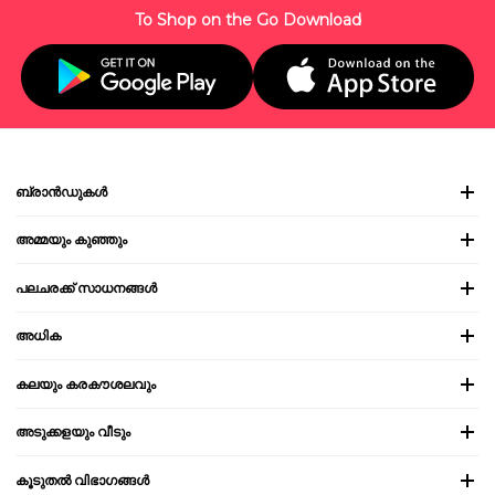
To Shop on the Go Download
ബ്രാൻഡുകൾ
അമ്മയും കുഞ്ഞും
പലചരക്ക് സാധനങ്ങൾ
അധിക
കലയും കരകൗശലവും
അടുക്കളയും വീടും
കൂടുതൽ വിഭാഗങ്ങൾ