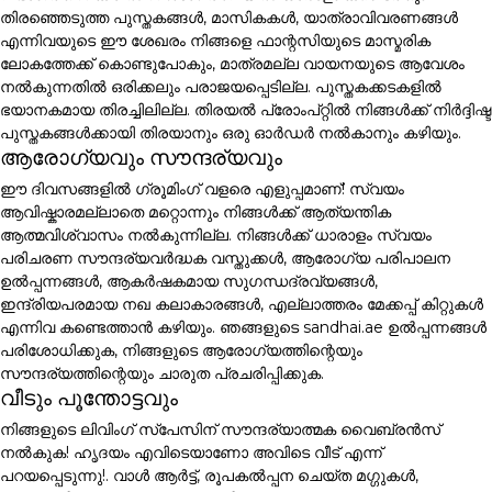
തിരഞ്ഞെടുത്ത പുസ്തകങ്ങൾ, മാസികകൾ, യാത്രാവിവരണങ്ങൾ
എന്നിവയുടെ ഈ ശേഖരം നിങ്ങളെ ഫാന്റസിയുടെ മാസ്മരിക
ലോകത്തേക്ക് കൊണ്ടുപോകും, മാത്രമല്ല വായനയുടെ ആവേശം
നൽകുന്നതിൽ ഒരിക്കലും പരാജയപ്പെടില്ല. പുസ്തകക്കടകളിൽ
ഭയാനകമായ തിരച്ചിലില്ല. തിരയൽ പ്രോംപ്റ്റിൽ നിങ്ങൾക്ക് നിർദ്ദിഷ്ട
പുസ്തകങ്ങൾക്കായി തിരയാനും ഒരു ഓർഡർ നൽകാനും കഴിയും.
ആരോഗ്യവും സൗന്ദര്യവും
ഈ ദിവസങ്ങളിൽ ഗ്രൂമിംഗ് വളരെ എളുപ്പമാണ്! സ്വയം
ആവിഷ്കാരമല്ലാതെ മറ്റൊന്നും നിങ്ങൾക്ക് ആത്യന്തിക
ആത്മവിശ്വാസം നൽകുന്നില്ല. നിങ്ങൾക്ക് ധാരാളം സ്വയം
പരിചരണ സൗന്ദര്യവർദ്ധക വസ്തുക്കൾ, ആരോഗ്യ പരിപാലന
ഉൽപ്പന്നങ്ങൾ, ആകർഷകമായ സുഗന്ധദ്രവ്യങ്ങൾ,
ഇന്ദ്രിയപരമായ നഖ കലാകാരങ്ങൾ, എല്ലാത്തരം മേക്കപ്പ് കിറ്റുകൾ
എന്നിവ കണ്ടെത്താൻ കഴിയും. ഞങ്ങളുടെ sandhai.ae ഉൽപ്പന്നങ്ങൾ
പരിശോധിക്കുക, നിങ്ങളുടെ ആരോഗ്യത്തിന്റെയും
സൗന്ദര്യത്തിന്റെയും ചാരുത പ്രചരിപ്പിക്കുക.
വീടും പൂന്തോട്ടവും
നിങ്ങളുടെ ലിവിംഗ് സ്പേസിന് സൗന്ദര്യാത്മക വൈബ്രൻസ്
നൽകുക! ഹൃദയം എവിടെയാണോ അവിടെ വീട് എന്ന്
പറയപ്പെടുന്നു!. വാൾ ആർട്ട്, രൂപകൽപ്പന ചെയ്ത മഗ്ഗുകൾ,