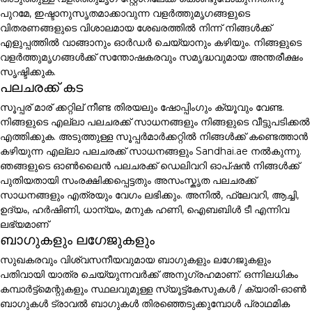
പുറമേ, ഇഷ്ടാനുസൃതമാക്കാവുന്ന വളർത്തുമൃഗങ്ങളുടെ
വിതരണങ്ങളുടെ വിശാലമായ ശേഖരത്തിൽ നിന്ന് നിങ്ങൾക്ക്
എളുപ്പത്തിൽ വാങ്ങാനും ഓർഡർ ചെയ്യാനും കഴിയും. നിങ്ങളുടെ
വളർത്തുമൃഗങ്ങൾക്ക് സന്തോഷകരവും സമൃദ്ധവുമായ അന്തരീക്ഷം
സൃഷ്ടിക്കുക.
പലചരക്ക് കട
സൂപ്പര് മാര് ക്കറ്റില് നീണ്ട തിരയലും ഷോപ്പിംഗും ക്യൂവും വേണ്ട.
നിങ്ങളുടെ എല്ലാ പലചരക്ക് സാധനങ്ങളും നിങ്ങളുടെ വീട്ടുപടിക്കൽ
എത്തിക്കുക. അടുത്തുള്ള സൂപ്പർമാർക്കറ്റിൽ നിങ്ങൾക്ക് കണ്ടെത്താൻ
കഴിയുന്ന എല്ലാ പലചരക്ക് സാധനങ്ങളും Sandhai.ae നൽകുന്നു.
ഞങ്ങളുടെ ഓൺലൈൻ പലചരക്ക് ഡെലിവറി ഓപ്ഷൻ നിങ്ങൾക്ക്
പുതിയതായി സംരക്ഷിക്കപ്പെട്ടതും അസംസ്കൃത പലചരക്ക്
സാധനങ്ങളും എത്രയും വേഗം ലഭിക്കും. അനിൽ, ഫ്ലേവറി, ആച്ചി,
ഉദ്യം, ഹർഷിണി, ധാന്യം, മനുക ഹണി, ഐബബിൾ ടീ എന്നിവ
ലഭ്യമാണ്
ബാഗുകളും ലഗേജുകളും
സുഖകരവും വിശ്വസനീയവുമായ ബാഗുകളും ലഗേജുകളും
പതിവായി യാത്ര ചെയ്യുന്നവർക്ക് അനുഗ്രഹമാണ്. ഒന്നിലധികം
കമ്പാർട്ട്മെന്റുകളും സ്ഥലവുമുള്ള സ്യൂട്ട്കേസുകൾ / ക്യാരി-ഓൺ
ബാഗുകൾ ട്രാവൽ ബാഗുകൾ തിരഞ്ഞെടുക്കുമ്പോൾ പ്രാഥമിക