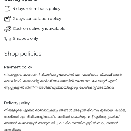
4 days return back policy
2 days cancellation policy
Cash on delivery is available
Shipped only
Shop policies
Payment policy
നിങ്ങളുടെ വാങ്ങലിന് വ്യത്യസ്ത മോഡിൽ പണമടയ്ക്കാം. ക്യാഷ് ഓൺ
ഡെലിവറി, ക്രെഡിറ്റ് കാർഡ് അല്ലെങ്കിൽ ബൈ നൗ, പേ ലേറ്റർ എന്നീ
ആപ്പുകളിൽ നിന്ന് നിങ്ങൾക്ക് എല്ലായ്പ്പോഴും പേയ്‌മെന്റ് അടയ്ക്കാം.
Delivery policy
നിങ്ങളുടെ എല്ലാ ഓർഡറുകളും ഞങ്ങൾ അടുത്ത ദിവസം ദുബായ്, ഷാർജ,
അജ്മാൻ എന്നിവിടങ്ങളിലേക്ക് ഡെലിവർ ചെയ്യും. മറ്റ് എമിറേറ്റുകൾക്ക്
ഞങ്ങൾ ഷെഡ്യൂൾ അനുസരിച്ച് 2-3 ദിവസത്തിനുള്ളിൽ സാധനങ്ങൾ
എത്തിക്കും.