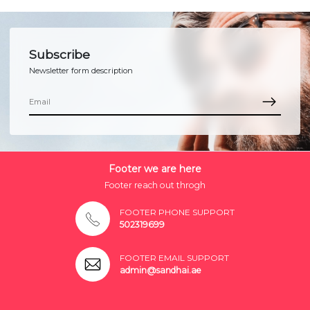
Subscribe
Newsletter form description
Footer we are here
Footer reach out throgh
FOOTER PHONE SUPPORT
502319699
FOOTER EMAIL SUPPORT
admin@sandhai.ae