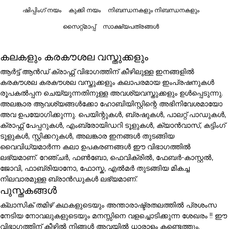
ഷിപ്പിംഗ് നയം
കുക്കി നയം
നിബന്ധനകളും നിബന്ധനകളും
സൈറ്റ്മാപ്പ്
സാക്ഷ്യപത്രങ്ങൾ
കലകളും കരകൗശല വസ്തുക്കളും
ആർട്ട് ആൻഡ് ക്രാഫ്റ്റ് വിഭാഗത്തിന് കീഴിലുള്ള ഇനങ്ങളിൽ
കരകൗശല കരകൗശല വസ്തുക്കളും കലാപരമായ ഇംപ്രഷനുകൾ
രൂപകൽപ്പന ചെയ്യുന്നതിനുള്ള അവശ്യവസ്തുക്കളും ഉൾപ്പെടുന്നു.
അലങ്കാര ആവശ്യങ്ങൾക്കോ ഹോബിയിസ്റ്റിന്റെ അഭിനിവേശമായോ
അവ ഉപയോഗിക്കുന്നു. പെയിന്റുകൾ, ബ്രഷുകൾ, പാലറ്റ് പാഡുകൾ,
ക്രാഫ്റ്റ് പേപ്പറുകൾ, എംബ്രോയിഡറി ടൂളുകൾ, ക്യാൻവാസ്, കട്ടിംഗ്
ടൂളുകൾ, സ്റ്റിക്കറുകൾ, അലങ്കാര ഇനങ്ങൾ തുടങ്ങിയ
വൈവിധ്യമാർന്ന കലാ ഉപകരണങ്ങൾ ഈ വിഭാഗത്തിൽ
ലഭ്യമാണ്. റേഞ്ചർ, ഫൺബോ, ഫെവിക്രിൽ, ഫേബർ-കാസ്റ്റൽ,
ജോവി, ഫാബ്രിയാനോ, ഫോസ്ക, എൽമർ തുടങ്ങിയ മികച്ച
നിലവാരമുള്ള ബ്രാൻഡുകൾ ലഭ്യമാണ്.
പുസ്തകങ്ങൾ
ക്ലാസിക് തമിഴ് കഥകളുടെയും അന്താരാഷ്ട്രതലത്തിൽ പ്രശംസ
നേടിയ നോവലുകളുടെയും മനസ്സിനെ വളച്ചൊടിക്കുന്ന ശേഖരം !! ഈ
വിഭാഗത്തിന് കീഴിൽ നിങ്ങൾ അവയിൽ ധാരാളം കണ്ടെത്തും.