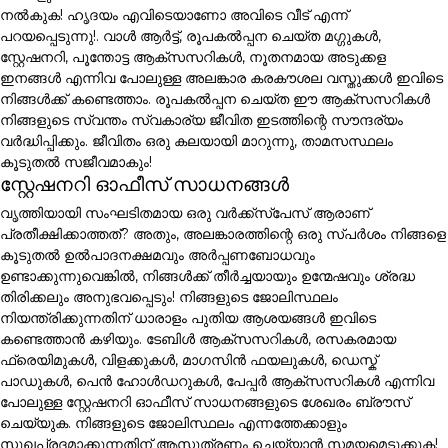
നൽകുക! ഹൃദയം എവിടെയാണോ അവിടെ വീട് എന്ന്
പറയപ്പെടുന്നു!. വാൾ ആർട്ട്, രൂപകൽപ്പന ചെയ്ത മഗ്ഗുകൾ,
സ്റ്റേഷനറി, പൂന്തോട്ട ആക്സസറികൾ, നൂതനമായ അടുക്കള
ഇനങ്ങൾ എന്നിവ പോലുള്ള അലങ്കാര കരകൗശല വസ്തുക്കൾ ഇവിടെ
നിങ്ങൾക്ക് കണ്ടെത്താം. രൂപകൽപ്പന ചെയ്ത ഈ ആക്സസറികൾ
നിങ്ങളുടെ സ്വന്തം സ്വകാര്യ ജീവിത ഇടത്തിന്റെ സൗന്ദര്യം
വർദ്ധിപ്പിക്കും. ജീവിതം ഒരു കലയായി മാറുന്നു, താമസസ്ഥലം
കൂടുതൽ സജീവമാകും!
സ്റ്റേഷനറി ഓഫീസ് സാധനങ്ങൾ
വൃത്തിയായി സംഘടിതമായ ഒരു വർക്ക്സ്പേസ് ആരാണ്
പ്രതീക്ഷിക്കാത്തത്? അതും, അലങ്കാരത്തിന്റെ ഒരു സ്പർശം നിങ്ങളെ
കൂടുതൽ ഉൽപാദനക്ഷമവും അർപ്പണബോധവും
ഉണ്ടാക്കുന്നുവെങ്കിൽ, നിങ്ങൾക്ക് തീർച്ചയായും ഉന്മേഷവും ശ്രദ്ധ
തിരിക്കലും അനുഭവപ്പെടും! നിങ്ങളുടെ ജോലിസ്ഥലം
നിയന്ത്രിക്കുന്നതിന് ധാരാളം പുതിയ ആശയങ്ങൾ ഇവിടെ
കണ്ടെത്താൻ കഴിയും. ടേബിൾ ആക്സസറികൾ, രസകരമായ
ഫ്രെയിമുകൾ, വിളക്കുകൾ, മാഗസിൻ ഫയലുകൾ, ഡെസ്ക്
പാഡുകൾ, പെൻ ഹോൾഡറുകൾ, പേപ്പർ ആക്സസറികൾ എന്നിവ
പോലുള്ള സ്റ്റേഷനറി ഓഫീസ് സാധനങ്ങളുടെ ശേഖരം ബ്രൗസ്
ചെയ്യുക. നിങ്ങളുടെ ജോലിസ്ഥലം എന്നത്തേക്കാളും
സുഖപ്രദമാക്കുന്നതിന് ആസൂത്രണം ചെയ്യാൻ സമയമെടുക്കുക!