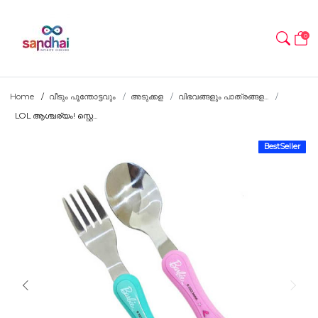
0
Home
വീടും പൂന്തോട്ടവും
അടുക്കള
വിഭവങ്ങളും പാത്രങ്ങള...
LOL ആശ്ചര്യം! സ്റ്റെ...
BestSeller