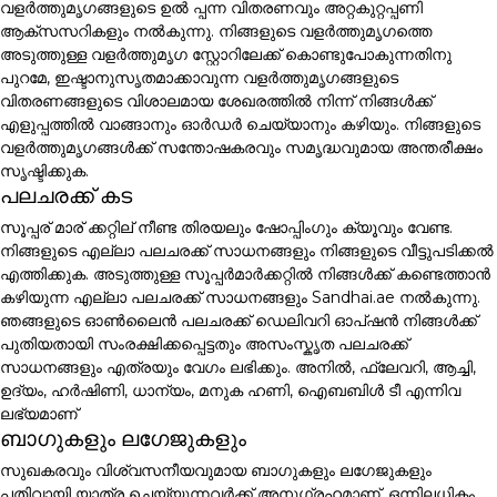
വളർത്തുമൃഗങ്ങളുടെ ഉൽ പ്പന്ന വിതരണവും അറ്റകുറ്റപ്പണി
ആക്സസറികളും നൽകുന്നു. നിങ്ങളുടെ വളർത്തുമൃഗത്തെ
അടുത്തുള്ള വളർത്തുമൃഗ സ്റ്റോറിലേക്ക് കൊണ്ടുപോകുന്നതിനു
പുറമേ, ഇഷ്ടാനുസൃതമാക്കാവുന്ന വളർത്തുമൃഗങ്ങളുടെ
വിതരണങ്ങളുടെ വിശാലമായ ശേഖരത്തിൽ നിന്ന് നിങ്ങൾക്ക്
എളുപ്പത്തിൽ വാങ്ങാനും ഓർഡർ ചെയ്യാനും കഴിയും. നിങ്ങളുടെ
വളർത്തുമൃഗങ്ങൾക്ക് സന്തോഷകരവും സമൃദ്ധവുമായ അന്തരീക്ഷം
സൃഷ്ടിക്കുക.
പലചരക്ക് കട
സൂപ്പര് മാര് ക്കറ്റില് നീണ്ട തിരയലും ഷോപ്പിംഗും ക്യൂവും വേണ്ട.
നിങ്ങളുടെ എല്ലാ പലചരക്ക് സാധനങ്ങളും നിങ്ങളുടെ വീട്ടുപടിക്കൽ
എത്തിക്കുക. അടുത്തുള്ള സൂപ്പർമാർക്കറ്റിൽ നിങ്ങൾക്ക് കണ്ടെത്താൻ
കഴിയുന്ന എല്ലാ പലചരക്ക് സാധനങ്ങളും Sandhai.ae നൽകുന്നു.
ഞങ്ങളുടെ ഓൺലൈൻ പലചരക്ക് ഡെലിവറി ഓപ്ഷൻ നിങ്ങൾക്ക്
പുതിയതായി സംരക്ഷിക്കപ്പെട്ടതും അസംസ്കൃത പലചരക്ക്
സാധനങ്ങളും എത്രയും വേഗം ലഭിക്കും. അനിൽ, ഫ്ലേവറി, ആച്ചി,
ഉദ്യം, ഹർഷിണി, ധാന്യം, മനുക ഹണി, ഐബബിൾ ടീ എന്നിവ
ലഭ്യമാണ്
ബാഗുകളും ലഗേജുകളും
സുഖകരവും വിശ്വസനീയവുമായ ബാഗുകളും ലഗേജുകളും
പതിവായി യാത്ര ചെയ്യുന്നവർക്ക് അനുഗ്രഹമാണ്. ഒന്നിലധികം