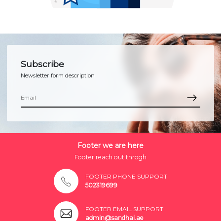
Subscribe
Newsletter form description
Footer we are here
Footer reach out throgh
FOOTER PHONE SUPPORT
502319699
FOOTER EMAIL SUPPORT
admin@sandhai.ae