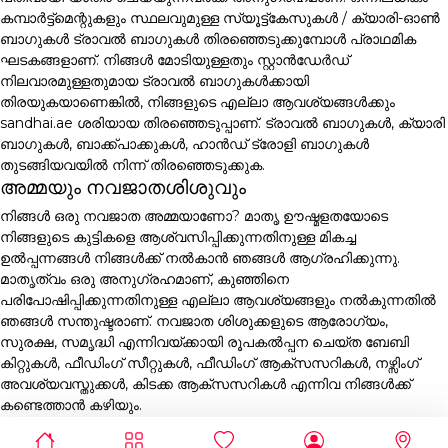
കമ്പാർട്ട്മെന്റുകളും സ്ഥലവുമുള്ള സ്യൂട്ട്കേസുകൾ / ക്യാരി-ഓൺ
ബാഗുകൾ ട്രാവൽ ബാഗുകൾ തിരഞ്ഞെടുക്കുമ്പോൾ പ്രാഥമിക
ഘടകങ്ങളാണ്. നിങ്ങൾ മോടിയുള്ളതും സ്റ്റാൻഡേർഡ്
നിലവാരമുള്ളതുമായ ട്രാവൽ ബാഗുകൾക്കായി
തിരയുകയാണെങ്കിൽ, നിങ്ങളുടെ എല്ലാ ആവശ്യങ്ങൾക്കും
sandhai.ae ശരിയായ തിരഞ്ഞെടുപ്പാണ്. ട്രാവൽ ബാഗുകൾ, ക്യാരി
ബാഗുകൾ, ബാക്ക്പാക്കുകൾ, ഹാൻഡ് ട്രോളി ബാഗുകൾ
തുടങ്ങിയവയിൽ നിന്ന് തിരഞ്ഞെടുക്കുക.
അമ്മയും നവജാതശിശുവും
നിങ്ങൾ ഒരു നവജാത അമ്മയാണോ? മാതൃ ഊഷ്മളതയോടെ
നിങ്ങളുടെ കുട്ടികളെ ആശ്വസിപ്പിക്കുന്നതിനുള്ള മികച്ച
ഉൽപ്പന്നങ്ങൾ നിങ്ങൾക്ക് നൽകാൻ ഞങ്ങൾ ആഗ്രഹിക്കുന്നു.
മാതൃത്വം ഒരു അനുഗ്രഹമാണ്, കുഞ്ഞിനെ
പരിപോഷിപ്പിക്കുന്നതിനുള്ള എല്ലാ ആവശ്യങ്ങളും നൽകുന്നതിൽ
ഞങ്ങൾ സന്തുഷ്ടരാണ്. നവജാത ശിശുക്കളുടെ ആരോഗ്യം,
സുരക്ഷ, സമൃദ്ധി എന്നിവയ്ക്കായി രൂപകൽപ്പന ചെയ്ത ബേബി
കിറ്റുകൾ, ഫീഡിംഗ് സീറ്റുകൾ, ഫീഡിംഗ് ആക്സസറികൾ, നഴ്സിംഗ്
അവശ്യവസ്തുക്കൾ, കിടക്ക ആക്സസറികൾ എന്നിവ നിങ്ങൾക്ക്
കണ്ടെത്താൻ കഴിയും.