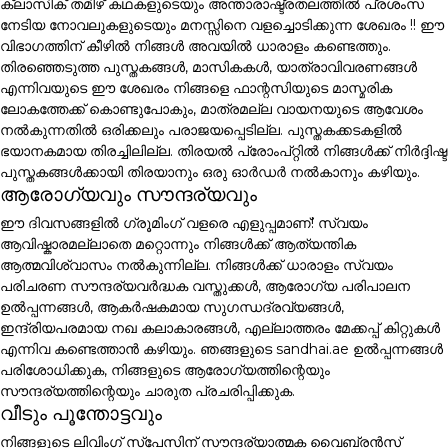
ക്ലാസിക് തമിഴ് കഥകളുടെയും അന്താരാഷ്ട്രതലത്തിൽ പ്രശംസ
നേടിയ നോവലുകളുടെയും മനസ്സിനെ വളച്ചൊടിക്കുന്ന ശേഖരം !! ഈ
വിഭാഗത്തിന് കീഴിൽ നിങ്ങൾ അവയിൽ ധാരാളം കണ്ടെത്തും.
തിരഞ്ഞെടുത്ത പുസ്തകങ്ങൾ, മാസികകൾ, യാത്രാവിവരണങ്ങൾ
എന്നിവയുടെ ഈ ശേഖരം നിങ്ങളെ ഫാന്റസിയുടെ മാസ്മരിക
ലോകത്തേക്ക് കൊണ്ടുപോകും, മാത്രമല്ല വായനയുടെ ആവേശം
നൽകുന്നതിൽ ഒരിക്കലും പരാജയപ്പെടില്ല. പുസ്തകക്കടകളിൽ
ഭയാനകമായ തിരച്ചിലില്ല. തിരയൽ പ്രോംപ്റ്റിൽ നിങ്ങൾക്ക് നിർദ്ദിഷ്ട
പുസ്തകങ്ങൾക്കായി തിരയാനും ഒരു ഓർഡർ നൽകാനും കഴിയും.
ആരോഗ്യവും സൗന്ദര്യവും
ഈ ദിവസങ്ങളിൽ ഗ്രൂമിംഗ് വളരെ എളുപ്പമാണ്! സ്വയം
ആവിഷ്കാരമല്ലാതെ മറ്റൊന്നും നിങ്ങൾക്ക് ആത്യന്തിക
ആത്മവിശ്വാസം നൽകുന്നില്ല. നിങ്ങൾക്ക് ധാരാളം സ്വയം
പരിചരണ സൗന്ദര്യവർദ്ധക വസ്തുക്കൾ, ആരോഗ്യ പരിപാലന
ഉൽപ്പന്നങ്ങൾ, ആകർഷകമായ സുഗന്ധദ്രവ്യങ്ങൾ,
ഇന്ദ്രിയപരമായ നഖ കലാകാരങ്ങൾ, എല്ലാത്തരം മേക്കപ്പ് കിറ്റുകൾ
എന്നിവ കണ്ടെത്താൻ കഴിയും. ഞങ്ങളുടെ sandhai.ae ഉൽപ്പന്നങ്ങൾ
പരിശോധിക്കുക, നിങ്ങളുടെ ആരോഗ്യത്തിന്റെയും
സൗന്ദര്യത്തിന്റെയും ചാരുത പ്രചരിപ്പിക്കുക.
വീടും പൂന്തോട്ടവും
നിങ്ങളുടെ ലിവിംഗ് സ്പേസിന് സൗന്ദര്യാത്മക വൈബ്രൻസ്