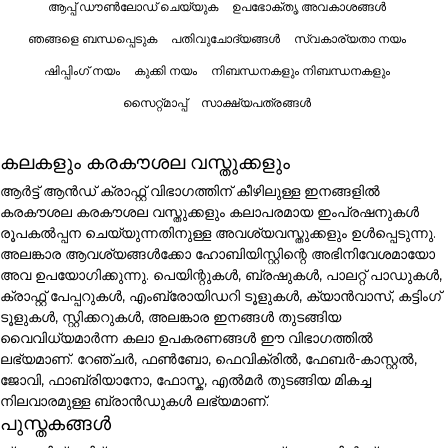
ആപ്പ് ഡൗൺലോഡ് ചെയ്യുക
ഉപഭോക്തൃ അവകാശങ്ങൾ
ഞങ്ങളെ ബന്ധപ്പെടുക
പതിവുചോദ്യങ്ങൾ
സ്വകാര്യതാ നയം
ഷിപ്പിംഗ് നയം
കുക്കി നയം
നിബന്ധനകളും നിബന്ധനകളും
സൈറ്റ്മാപ്പ്
സാക്ഷ്യപത്രങ്ങൾ
കലകളും കരകൗശല വസ്തുക്കളും
ആർട്ട് ആൻഡ് ക്രാഫ്റ്റ് വിഭാഗത്തിന് കീഴിലുള്ള ഇനങ്ങളിൽ
കരകൗശല കരകൗശല വസ്തുക്കളും കലാപരമായ ഇംപ്രഷനുകൾ
രൂപകൽപ്പന ചെയ്യുന്നതിനുള്ള അവശ്യവസ്തുക്കളും ഉൾപ്പെടുന്നു.
അലങ്കാര ആവശ്യങ്ങൾക്കോ ഹോബിയിസ്റ്റിന്റെ അഭിനിവേശമായോ
അവ ഉപയോഗിക്കുന്നു. പെയിന്റുകൾ, ബ്രഷുകൾ, പാലറ്റ് പാഡുകൾ,
ക്രാഫ്റ്റ് പേപ്പറുകൾ, എംബ്രോയിഡറി ടൂളുകൾ, ക്യാൻവാസ്, കട്ടിംഗ്
ടൂളുകൾ, സ്റ്റിക്കറുകൾ, അലങ്കാര ഇനങ്ങൾ തുടങ്ങിയ
വൈവിധ്യമാർന്ന കലാ ഉപകരണങ്ങൾ ഈ വിഭാഗത്തിൽ
ലഭ്യമാണ്. റേഞ്ചർ, ഫൺബോ, ഫെവിക്രിൽ, ഫേബർ-കാസ്റ്റൽ,
ജോവി, ഫാബ്രിയാനോ, ഫോസ്ക, എൽമർ തുടങ്ങിയ മികച്ച
നിലവാരമുള്ള ബ്രാൻഡുകൾ ലഭ്യമാണ്.
പുസ്തകങ്ങൾ