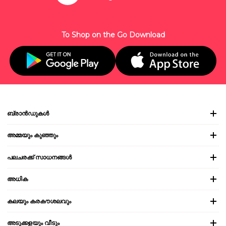
To Shop on the Go Download
ബ്രാൻഡുകൾ
അമ്മയും കുഞ്ഞും
പലചരക്ക് സാധനങ്ങൾ
അധിക
കലയും കരകൗശലവും
അടുക്കളയും വീടും