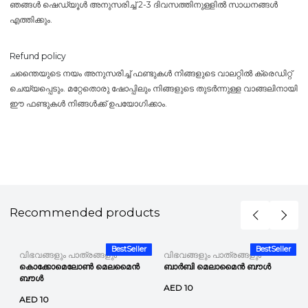
ഞങ്ങൾ ഷെഡ്യൂൾ അനുസരിച്ച് 2-3 ദിവസത്തിനുള്ളിൽ സാധനങ്ങൾ
എത്തിക്കും.
Refund policy
ചന്തൈയുടെ നയം അനുസരിച്ച് ഫണ്ടുകൾ നിങ്ങളുടെ വാലറ്റിൽ ക്രെഡിറ്റ്
ചെയ്യപ്പെടും. മറ്റേതൊരു ഷോപ്പിലും നിങ്ങളുടെ തുടർന്നുള്ള വാങ്ങലിനായി
ഈ ഫണ്ടുകൾ നിങ്ങൾക്ക് ഉപയോഗിക്കാം.
Recommended products
r
BestSeller
BestSeller
വിഭവങ്ങളും പാത്രങ്ങളും
വിഭവങ്ങളും പാത്രങ്ങളും
കൊക്കോമെലോൺ മെലമൈൻ
ബാർബി മെലാമൈൻ ബൗൾ
ബൗൾ
AED 10
AED 10