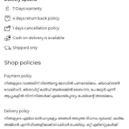
7 Days warranty
4 days return back policy
1 days cancellation policy
Cash on delivery is available
Shipped only
Shop policies
Payment policy
നിങ്ങളുടെ വാങ്ങലിന് വ്യത്യസ്ത മോഡിൽ പണമടയ്ക്കാം. ക്യാഷ് ഓൺ
ഡെലിവറി, ക്രെഡിറ്റ് കാർഡ് അല്ലെങ്കിൽ ബൈ നൗ, പേ ലേറ്റർ എന്നീ
ആപ്പുകളിൽ നിന്ന് നിങ്ങൾക്ക് എല്ലായ്പ്പോഴും പേയ്‌മെന്റ് അടയ്ക്കാം.
Delivery policy
നിങ്ങളുടെ എല്ലാ ഓർഡറുകളും ഞങ്ങൾ അടുത്ത ദിവസം ദുബായ്, ഷാർജ,
അജ്മാൻ എന്നിവിടങ്ങളിലേക്ക് ഡെലിവർ ചെയ്യും. മറ്റ് എമിറേറ്റുകൾക്ക്