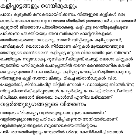
കളിപ്പാട്ടങ്ങളും ഗെയിമുകളും
പഠനം കൂടുതൽ രസകരമായിരിക്കണം. നിങ്ങളുടെ കുട്ടികൾ ഒരു
ഗെയിം പോലെ തോന്നുന്ന അതേ രീതിയിൽ ഉത്തരങ്ങൾ കണ്ടെത്താൻ
കൂടുതൽ ജിജ്ഞാസ പ്രേരിതരാകട്ടെ. കളിപ്പാട്ട ഗെയിമുകളിലൂടെ
പഠിക്കുന്ന പ്രക്രിയയും അവ നൽകുന്ന ഫാന്റസികളുടെ
അതിശയകരമായ ലോകവും സമന്വയിപ്പിക്കുക. കളിപ്പാട്ടങ്ങൾ,
പസിലുകൾ, ലെഗോകൾ, നിർമ്മാണ കിറ്റുകൾ മുതലായവയുടെ
ഞങ്ങളുടെ ഓൺലൈൻ കളിപ്പാട്ട സ്റ്റോർ വിഭാഗത്തിലൂടെ ബ്രൗസ്
ചെയ്യുക. സുഡോകു, റൂബിക്സ് ക്യൂബ്, ചെസ്സ്, ലെഗോ കിറ്റുകൾ
തുടങ്ങിയ പസിലുകൾ ചെറുപ്പത്തിൽ തന്നെ വൈജ്ഞാനിക ശേഷി
മെച്ചപ്പെടുത്താൻ സഹായിക്കും. കളിപ്പാട്ട ഷോപ്പിംഗ് ലളിതമാക്കുന്നു,
നിങ്ങളുടെ കുട്ടി സന്തോഷിക്കും. മികച്ച ബ്രാൻഡുകൾ: വിഗ,
പോളാർബി, കിൻഡർഫീറ്റ്, ലിറ്റിൽ സോൾ +, ഡാന്റോയ്, ബിഗ്ജിഗ്സ്,
ന്യൂ ക്ലാസിക് കളിപ്പാട്ടങ്ങൾ, പേപ്പർക്രൂ, പോപിക്, ത്രെഡ് ബിയർ,
ടിഡ്ലോ, ടൈഗർ ട്രൈബ്, പോൾസി എന്നിവ ലഭ്യമാണ്.
വളർത്തുമൃഗങ്ങളുടെ വിതരണം
നമ്മുടെ പ്രിയപ്പെട്ട വളർത്തുമൃഗങ്ങളുടെ ക്ഷേമത്തിന്
വളർത്തുമൃഗങ്ങളെ പരിപോഷിപ്പിക്കുന്നത് അനിവാര്യമാണ്.
വളർത്തുമൃഗങ്ങളുടെ സുഖസൗകര്യത്തിന്റെയും
പരിചരണത്തിന്റെയും നേട്ടത്തിൽ ശ്രദ്ധ കേന്ദ്രീകരിച്ച് ഞങ്ങൾ