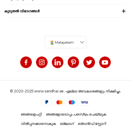
കൂടുതൽ വിഭാഗങ്ങൾ
Malayalam
© 2020-2025 www.sandhai.ae. എല്ലാ അവകാശങ്ങളും നിക്ഷിപ്തം.
ഞങ്ങളെപറ്റി
ഞങ്ങളോടൊപ്പം പരസ്യം ചെയ്യുക
വിൽപ്പനക്കാരനാകുക
ബ്ലോഗ്
ബ്രാൻഡ് സ്റ്റോറി