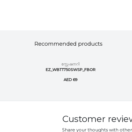
Recommended products
സ്റ്റേഷനറി
nt marker
EZ_WBTT750SWSP_FBOR
AED 69
Customer revie
Share your thoughts with othe