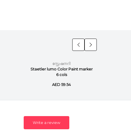
സ്റ്റേഷനറി
Staetler lumo Color Paint marker
Staetler
6 cols
AED 59.54
Write a review