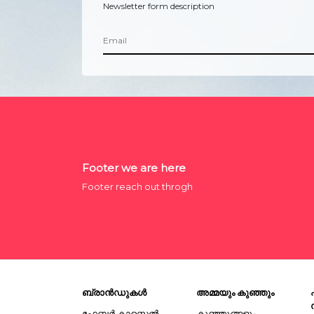
Newsletter form description
Footer we are here
Footer reach out throgh
ബ്രാൻഡുകൾ
അമ്മയും കുഞ്ഞും
ഫേബർ കാസ്റ്റെൽ
കുഞ്ഞുങ്ങളും