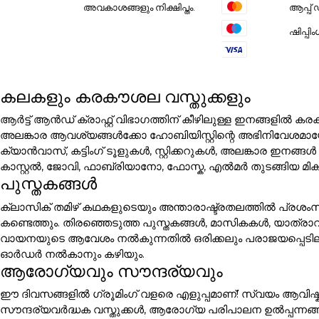
ആപ്പ
അവകാശങ്ങളും നിക്ഷിപ്തം.
ഷിപ്പി
കലകളും കരകൗശല വസ്തുക്കളും
ആർട്ട് ആൻഡ് ക്രാഫ്റ്റ് വിഭാഗത്തിന് കീഴിലുള്ള ഇനങ്ങളി
അലങ്കാര ആവശ്യങ്ങൾക്കോ ഹോബിയിസ്റ്റിന്റെ അഭിനിവേശമായോ 
ക്യാൻവാസ്, കട്ടിംഗ് ടൂളുകൾ, സ്റ്റിക്കറുകൾ, അലങ്കാര
കാസ്റ്റൽ, ജോവി, ഫാബ്രിയാനോ, ഫോസ്ക, എൽമർ തുടങ്ങിയ മി
പുസ്തകങ്ങൾ
ക്ലാസിക് തമിഴ് കഥകളുടെയും അന്താരാഷ്ട്രതലത്തിൽ പ്രശം
കണ്ടെത്തും. തിരഞ്ഞെടുത്ത പുസ്തകങ്ങൾ, മാസികകൾ, യാത്ര
വായനയുടെ ആവേശം നൽകുന്നതിൽ ഒരിക്കലും പരാജയപ്പെടില്ല. പ
ഓർഡർ നൽകാനും കഴിയും.
ആരോഗ്യവും സൗന്ദര്യവും
ഈ ദിവസങ്ങളിൽ ഗ്രൂമിംഗ് വളരെ എളുപ്പമാണ്! സ്വയം ആവിഷ്ക
സൗന്ദര്യവർദ്ധക വസ്തുക്കൾ, ആരോഗ്യ പരിപാലന ഉൽപ്പന്നങ്