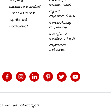
ഉപകരണങ്ങൾ
ഉച്ചഭക്ഷണ ബോക്സ്
നഴ്സിംഗ്
Dishes & Utensils
ആക്സസറികൾ
കുക്ക്വെയർ
ആരോഗ്യവും
പാനീയങ്ങൾ
സുരക്ഷയും
ബെഡ്ഡിംഗ് &
ആക്സസറികൾ
ആരോഗ്യ
പരിചരണം
്ലോഗ്
ബ്രാൻഡ് സ്റ്റോറി