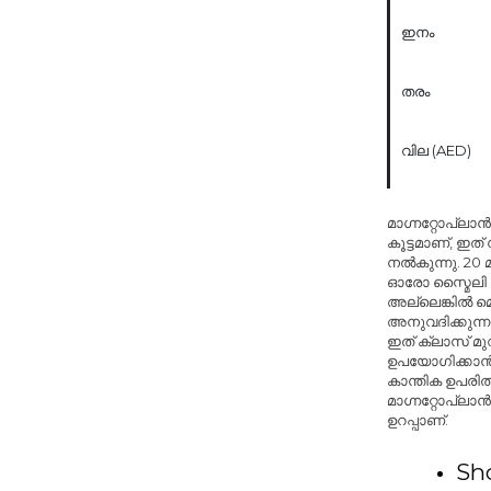
ഇനം
തരം
വില (AED)
മാഗ്നറ്റോപ്ലാൻ
കൂട്ടമാണ്, ഇത
നൽകുന്നു. 20 
ഓരോ സ്മൈലി മ
അല്ലെങ്കിൽ മെ
അനുവദിക്കുന്
ഇത് ക്ലാസ് മ
ഉപയോഗിക്കാൻ 
കാന്തിക ഉപരി
മാഗ്നറ്റോപ്ലാൻ
ഉറപ്പാണ്.
Sho