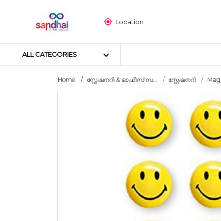
Location
ALL CATEGORIES
Home
സ്റ്റേഷനറി & ഓഫീസ് സ...
സ്റ്റേഷനറി
Magn
Most popular
ക്രാഫ്റ്റ് മെറ്റീരിയലുകൾ
തയ്യൽ സാമഗ്രികൾ
ആർട്ട് മെറ്റീരിയലുകൾ
DIY മെറ്റീരിയലുകൾ
ആർട്സ് & കരകൗശല ഉപകര
സ്റ്റിക്കർ പോസ്റ്റർ
പസിൾ