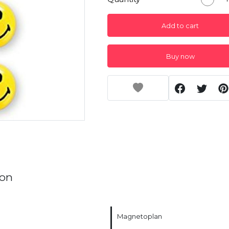
Add to cart
Buy now
ion
Magnetoplan