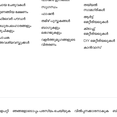
ചായ ചേരുവകൾ
തയ്യൽ
സുഗന്ധം
സാമഗ്രികൾ
ഉണങ്ങിയ ഭക്ഷണം
ഫാഷൻ
ആർട്ട്
ഫ്ലേവർ പൗഡർ
തമിഴ് പുസ്തകങ്ങൾ
മെറ്റീരിയലുകൾ
മധുരപലഹാരങ്ങളും
ബാഗുകളും
ക്രാഫ്റ്റ്
രുചികളും
ലഗേജുകളും
മെറ്റീരിയലുകൾ
പാചക
വളർത്തുമൃഗങ്ങളുടെ
DIY മെറ്റീരിയലുകൾ
അവശ്യവസ്തുക്കൾ
വിതരണം
കാൻവാസ്
പറ്റി
ഞങ്ങളോടൊപ്പം പരസ്യം ചെയ്യുക
വിൽപ്പനക്കാരനാകുക
ബ