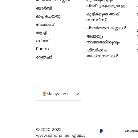
പിഞ്ചുകുഞ്ഞുങ്ങളും
ബാർബി
കുട്ടികളുടെ ആക്
മാപ്പ് ചെയ്തു
സസറീസ്
നോമാഡ്
പ്രവർത്തന കിറ്റുകൾ
ആച്ചി
അമ്മയും
സ്വാദ്
നവജാതശിശുവും
Funbo
ഫീഡിംഗ് &
ആക്സസറികൾ
റേഞ്ചർ
Malayalam
© 2020-2025
ഞങ്ങളെ
www.sandhai.ae. എല്ലാ