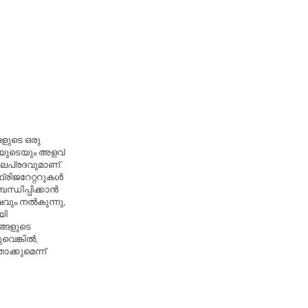
ങളുടെ ഒരു
ിതയുടെയും അളവ്
ഫലപ്രദവുമാണ്.
്രിജറേറ്ററുകൾ
്ധിപ്പിക്കാൻ
വും നൽകുന്നു,
യി
്ങളുടെ
വെങ്കിൽ,
ക്കുമെന്ന്