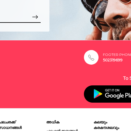
FOOTER PHON
502319699
To 
പലചരക്ക്
അധിക
കലയും
സാധനങ്ങൾ
കരകൗശലവും
ഫാഷൻ ഇനങ്ങൾ