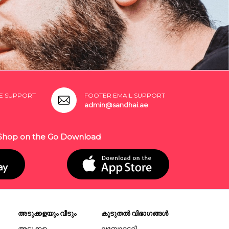
E SUPPORT
FOOTER EMAIL SUPPORT
admin@sandhai.ae
Shop on the Go Download
അടുക്കളയും വീടും
കൂടുതൽ വിഭാഗങ്ങൾ
അടുക്കള
ലബോറട്ടറി