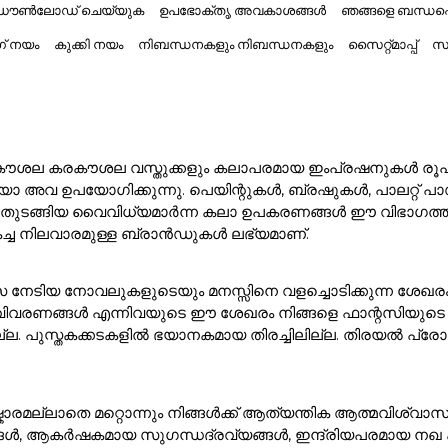
് ഡൗൺലോഡ് ചെയ്യുക
ഉപഭോക്തൃ അവകാശങ്ങൾ
ഞങ്ങളെ ബന്ധപ്
ംഗ് നയം
കുക്കി നയം
നിബന്ധനകളും നിബന്ധനകളും
സൈറ്റ്മാപ്പ്
സാ
ൽ കരകൗശല കരകൗശല വസ്തുക്കളും കലാപരമായ ഇംപ്രഷനുകൾ രൂപക
അവ ഉപയോഗിക്കുന്നു. പെയിന്റുകൾ, ബ്രഷുകൾ, പാലറ്റ് പാഡു
 ഇനങ്ങൾ തുടങ്ങിയ വൈവിധ്യമാർന്ന കലാ ഉപകരണങ്ങൾ ഈ വിഭാ
കച്ച നിലവാരമുള്ള ബ്രാൻഡുകൾ ലഭ്യമാണ്.
സ നേടിയ നോവലുകളുടെയും മനസ്സിനെ വളച്ചൊടിക്കുന്ന ശേഖര
ാവിവരണങ്ങൾ എന്നിവയുടെ ഈ ശേഖരം നിങ്ങളെ ഫാന്റസിയുടെ മ
ുസ്തകക്കടകളിൽ ഭയാനകമായ തിരച്ചിലില്ല. തിരയൽ പ്രോംപ്റ്റി
ാരമല്ലാതെ മറ്റൊന്നും നിങ്ങൾക്ക് ആത്യന്തിക ആത്മവിശ്വാസ
ങൾ, ആകർഷകമായ സുഗന്ധദ്രവ്യങ്ങൾ, ഇന്ദ്രിയപരമായ നഖ കലാക