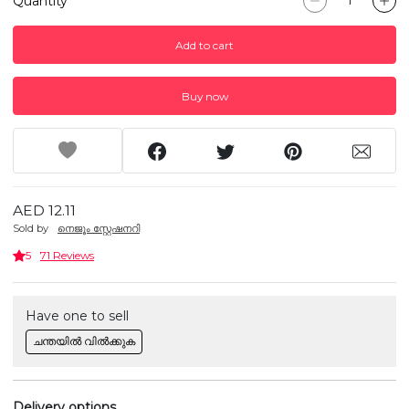
Quantity
Add to cart
Buy now
AED 12.11
Sold by
നെജൂം സ്റ്റേഷനറി
5
71 Reviews
Have one to sell
ചന്തയിൽ വിൽക്കുക
Delivery options