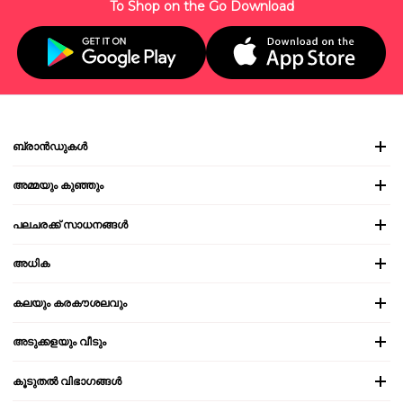
To Shop on the Go Download
ബ്രാൻഡുകൾ
അമ്മയും കുഞ്ഞും
പലചരക്ക് സാധനങ്ങൾ
അധിക
കലയും കരകൗശലവും
അടുക്കളയും വീടും
കൂടുതൽ വിഭാഗങ്ങൾ