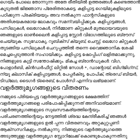
ഗെയിം പോലെ തോന്നുന്ന അതേ രീതിയിൽ ഉത്തരങ്ങൾ കണ്ടെത്താൻ
കൂടുതൽ ജിജ്ഞാസ പ്രേരിതരാകട്ടെ. കളിപ്പാട്ട ഗെയിമുകളിലൂടെ
പഠിക്കുന്ന പ്രക്രിയയും അവ നൽകുന്ന ഫാന്റസികളുടെ
അതിശയകരമായ ലോകവും സമന്വയിപ്പിക്കുക. കളിപ്പാട്ടങ്ങൾ,
പസിലുകൾ, ലെഗോകൾ, നിർമ്മാണ കിറ്റുകൾ മുതലായവയുടെ
ഞങ്ങളുടെ ഓൺലൈൻ കളിപ്പാട്ട സ്റ്റോർ വിഭാഗത്തിലൂടെ ബ്രൗസ്
ചെയ്യുക. സുഡോകു, റൂബിക്സ് ക്യൂബ്, ചെസ്സ്, ലെഗോ കിറ്റുകൾ
തുടങ്ങിയ പസിലുകൾ ചെറുപ്പത്തിൽ തന്നെ വൈജ്ഞാനിക ശേഷി
മെച്ചപ്പെടുത്താൻ സഹായിക്കും. കളിപ്പാട്ട ഷോപ്പിംഗ് ലളിതമാക്കുന്നു,
നിങ്ങളുടെ കുട്ടി സന്തോഷിക്കും. മികച്ച ബ്രാൻഡുകൾ: വിഗ,
പോളാർബി, കിൻഡർഫീറ്റ്, ലിറ്റിൽ സോൾ +, ഡാന്റോയ്, ബിഗ്ജിഗ്സ്,
ന്യൂ ക്ലാസിക് കളിപ്പാട്ടങ്ങൾ, പേപ്പർക്രൂ, പോപിക്, ത്രെഡ് ബിയർ,
ടിഡ്ലോ, ടൈഗർ ട്രൈബ്, പോൾസി എന്നിവ ലഭ്യമാണ്.
വളർത്തുമൃഗങ്ങളുടെ വിതരണം
നമ്മുടെ പ്രിയപ്പെട്ട വളർത്തുമൃഗങ്ങളുടെ ക്ഷേമത്തിന്
വളർത്തുമൃഗങ്ങളെ പരിപോഷിപ്പിക്കുന്നത് അനിവാര്യമാണ്.
വളർത്തുമൃഗങ്ങളുടെ സുഖസൗകര്യത്തിന്റെയും
പരിചരണത്തിന്റെയും നേട്ടത്തിൽ ശ്രദ്ധ കേന്ദ്രീകരിച്ച് ഞങ്ങൾ
വളർത്തുമൃഗങ്ങളുടെ ഉൽ പ്പന്ന വിതരണവും അറ്റകുറ്റപ്പണി
ആക്സസറികളും നൽകുന്നു. നിങ്ങളുടെ വളർത്തുമൃഗത്തെ
അടുത്തുള്ള വളർത്തുമൃഗ സ്റ്റോറിലേക്ക് കൊണ്ടുപോകുന്നതിനു