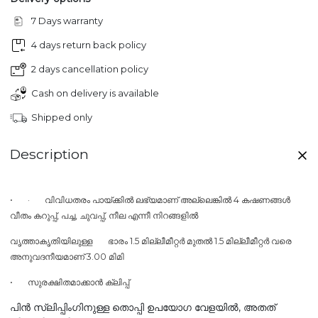
7 Days warranty
4 days return back policy
2 days cancellation policy
Cash on delivery is available
Shipped only
Description
•
·
വിവിധതരം പായ്ക്കിൽ ലഭ്യമാണ് അല്ലെങ്കിൽ 4 കഷണങ്ങൾ
വീതം കറുപ്പ്, പച്ച, ചുവപ്പ്, നീല എന്നീ നിറങ്ങളിൽ
വൃത്താകൃതിയിലുള്ള
ഭാരം 1.5 മില്ലീമീറ്റർ മുതൽ 1.5 മില്ലീമീറ്റർ വരെ
അനുവദനീയമാണ് 3.00 മിമി
•
സുരക്ഷിതമാക്കാൻ ക്ലിപ്പ്
പിൻ സ്ലിപ്പിംഗിനുള്ള തൊപ്പി ഉപയോഗ വേളയിൽ, അതത്