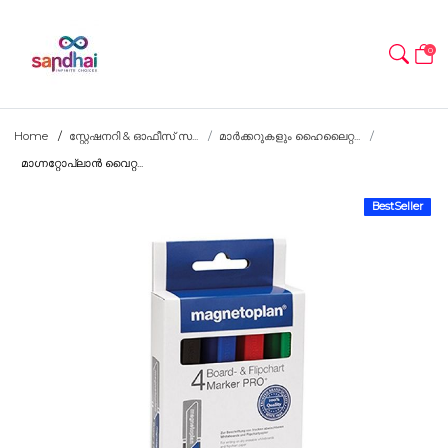
0
Home
സ്റ്റേഷനറി & ഓഫീസ് സ...
മാർക്കറുകളും ഹൈലൈറ്റ...
മാഗ്നറ്റോപ്ലാൻ വൈറ്റ...
BestSeller