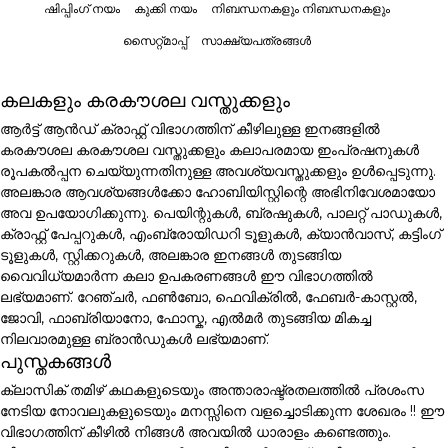
ഷിപ്പിംഗ് നയം
കുക്കി നയം
നിബന്ധനകളും നിബന്ധനകളും
സൈറ്റ്മാപ്പ്
സാക്ഷ്യപത്രങ്ങൾ
കലകളും കരകൗശല വസ്തുക്കളും
ആർട്ട് ആൻഡ് ക്രാഫ്റ്റ് വിഭാഗത്തിന് കീഴിലുള്ള ഇനങ്ങളിൽ
കരകൗശല കരകൗശല വസ്തുക്കളും കലാപരമായ ഇംപ്രഷനുകൾ
രൂപകൽപ്പന ചെയ്യുന്നതിനുള്ള അവശ്യവസ്തുക്കളും ഉൾപ്പെടുന്നു.
അലങ്കാര ആവശ്യങ്ങൾക്കോ ഹോബിയിസ്റ്റിന്റെ അഭിനിവേശമായോ
അവ ഉപയോഗിക്കുന്നു. പെയിന്റുകൾ, ബ്രഷുകൾ, പാലറ്റ് പാഡുകൾ,
ക്രാഫ്റ്റ് പേപ്പറുകൾ, എംബ്രോയിഡറി ടൂളുകൾ, ക്യാൻവാസ്, കട്ടിംഗ്
ടൂളുകൾ, സ്റ്റിക്കറുകൾ, അലങ്കാര ഇനങ്ങൾ തുടങ്ങിയ
വൈവിധ്യമാർന്ന കലാ ഉപകരണങ്ങൾ ഈ വിഭാഗത്തിൽ
ലഭ്യമാണ്. റേഞ്ചർ, ഫൺബോ, ഫെവിക്രിൽ, ഫേബർ-കാസ്റ്റൽ,
ജോവി, ഫാബ്രിയാനോ, ഫോസ്ക, എൽമർ തുടങ്ങിയ മികച്ച
നിലവാരമുള്ള ബ്രാൻഡുകൾ ലഭ്യമാണ്.
പുസ്തകങ്ങൾ
ക്ലാസിക് തമിഴ് കഥകളുടെയും അന്താരാഷ്ട്രതലത്തിൽ പ്രശംസ
നേടിയ നോവലുകളുടെയും മനസ്സിനെ വളച്ചൊടിക്കുന്ന ശേഖരം !! ഈ
വിഭാഗത്തിന് കീഴിൽ നിങ്ങൾ അവയിൽ ധാരാളം കണ്ടെത്തും.