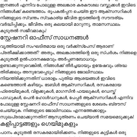
ഇനങ്ങൾ എന്നിവ പോലുള്ള അലങ്കാര കരകൗശല വസ്തുക്കൾ ഇവിടെ
നിങ്ങൾക്ക് കണ്ടെത്താം. രൂപകൽപ്പന ചെയ്ത ഈ ആക്സസറികൾ
നിങ്ങളുടെ സ്വന്തം സ്വകാര്യ ജീവിത ഇടത്തിന്റെ സൗന്ദര്യം
വർദ്ധിപ്പിക്കും. ജീവിതം ഒരു കലയായി മാറുന്നു, താമസസ്ഥലം
കൂടുതൽ സജീവമാകും!
സ്റ്റേഷനറി ഓഫീസ് സാധനങ്ങൾ
വൃത്തിയായി സംഘടിതമായ ഒരു വർക്ക്സ്പേസ് ആരാണ്
പ്രതീക്ഷിക്കാത്തത്? അതും, അലങ്കാരത്തിന്റെ ഒരു സ്പർശം നിങ്ങളെ
കൂടുതൽ ഉൽപാദനക്ഷമവും അർപ്പണബോധവും
ഉണ്ടാക്കുന്നുവെങ്കിൽ, നിങ്ങൾക്ക് തീർച്ചയായും ഉന്മേഷവും ശ്രദ്ധ
തിരിക്കലും അനുഭവപ്പെടും! നിങ്ങളുടെ ജോലിസ്ഥലം
നിയന്ത്രിക്കുന്നതിന് ധാരാളം പുതിയ ആശയങ്ങൾ ഇവിടെ
കണ്ടെത്താൻ കഴിയും. ടേബിൾ ആക്സസറികൾ, രസകരമായ
ഫ്രെയിമുകൾ, വിളക്കുകൾ, മാഗസിൻ ഫയലുകൾ, ഡെസ്ക്
പാഡുകൾ, പെൻ ഹോൾഡറുകൾ, പേപ്പർ ആക്സസറികൾ എന്നിവ
പോലുള്ള സ്റ്റേഷനറി ഓഫീസ് സാധനങ്ങളുടെ ശേഖരം ബ്രൗസ്
ചെയ്യുക. നിങ്ങളുടെ ജോലിസ്ഥലം എന്നത്തേക്കാളും
സുഖപ്രദമാക്കുന്നതിന് ആസൂത്രണം ചെയ്യാൻ സമയമെടുക്കുക!
കളിപ്പാട്ടങ്ങളും ഗെയിമുകളും
പഠനം കൂടുതൽ രസകരമായിരിക്കണം. നിങ്ങളുടെ കുട്ടികൾ ഒരു