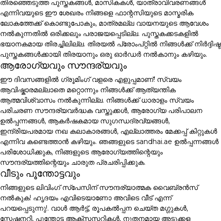
തിരഞ്ഞെടുത്ത പുസ്തകങ്ങൾ, മാസികകൾ, യാത്രാവിവരണങ്ങൾ
എന്നിവയുടെ ഈ ശേഖരം നിങ്ങളെ ഫാന്റസിയുടെ മാസ്മരിക
ലോകത്തേക്ക് കൊണ്ടുപോകും, മാത്രമല്ല വായനയുടെ ആവേശം
നൽകുന്നതിൽ ഒരിക്കലും പരാജയപ്പെടില്ല. പുസ്തകക്കടകളിൽ
ഭയാനകമായ തിരച്ചിലില്ല. തിരയൽ പ്രോംപ്റ്റിൽ നിങ്ങൾക്ക് നിർദ്ദിഷ്ട
പുസ്തകങ്ങൾക്കായി തിരയാനും ഒരു ഓർഡർ നൽകാനും കഴിയും.
ആരോഗ്യവും സൗന്ദര്യവും
ഈ ദിവസങ്ങളിൽ ഗ്രൂമിംഗ് വളരെ എളുപ്പമാണ്! സ്വയം
ആവിഷ്കാരമല്ലാതെ മറ്റൊന്നും നിങ്ങൾക്ക് ആത്യന്തിക
ആത്മവിശ്വാസം നൽകുന്നില്ല. നിങ്ങൾക്ക് ധാരാളം സ്വയം
പരിചരണ സൗന്ദര്യവർദ്ധക വസ്തുക്കൾ, ആരോഗ്യ പരിപാലന
ഉൽപ്പന്നങ്ങൾ, ആകർഷകമായ സുഗന്ധദ്രവ്യങ്ങൾ,
ഇന്ദ്രിയപരമായ നഖ കലാകാരങ്ങൾ, എല്ലാത്തരം മേക്കപ്പ് കിറ്റുകൾ
എന്നിവ കണ്ടെത്താൻ കഴിയും. ഞങ്ങളുടെ sandhai.ae ഉൽപ്പന്നങ്ങൾ
പരിശോധിക്കുക, നിങ്ങളുടെ ആരോഗ്യത്തിന്റെയും
സൗന്ദര്യത്തിന്റെയും ചാരുത പ്രചരിപ്പിക്കുക.
വീടും പൂന്തോട്ടവും
നിങ്ങളുടെ ലിവിംഗ് സ്പേസിന് സൗന്ദര്യാത്മക വൈബ്രൻസ്
നൽകുക! ഹൃദയം എവിടെയാണോ അവിടെ വീട് എന്ന്
പറയപ്പെടുന്നു!. വാൾ ആർട്ട്, രൂപകൽപ്പന ചെയ്ത മഗ്ഗുകൾ,
സ്റ്റേഷനറി, പൂന്തോട്ട ആക്സസറികൾ, നൂതനമായ അടുക്കള