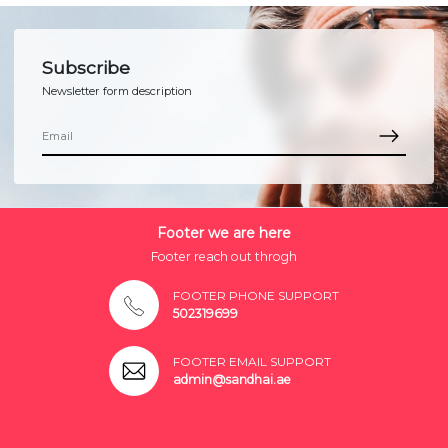
Subscribe
Newsletter form description
Footer we are here
Footer reach out throgh
FOOTER PHONE SUPPORT
502319699
FOOTER EMAIL SUPPORT
admin@sandhai.ae