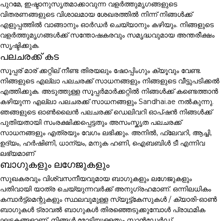
പുറമേ, ഇഷ്ടാനുസൃതമാക്കാവുന്ന വളർത്തുമൃഗങ്ങളുടെ
വിതരണങ്ങളുടെ വിശാലമായ ശേഖരത്തിൽ നിന്ന് നിങ്ങൾക്ക്
എളുപ്പത്തിൽ വാങ്ങാനും ഓർഡർ ചെയ്യാനും കഴിയും. നിങ്ങളുടെ
വളർത്തുമൃഗങ്ങൾക്ക് സന്തോഷകരവും സമൃദ്ധവുമായ അന്തരീക്ഷം
സൃഷ്ടിക്കുക.
പലചരക്ക് കട
സൂപ്പര് മാര് ക്കറ്റില് നീണ്ട തിരയലും ഷോപ്പിംഗും ക്യൂവും വേണ്ട.
നിങ്ങളുടെ എല്ലാ പലചരക്ക് സാധനങ്ങളും നിങ്ങളുടെ വീട്ടുപടിക്കൽ
എത്തിക്കുക. അടുത്തുള്ള സൂപ്പർമാർക്കറ്റിൽ നിങ്ങൾക്ക് കണ്ടെത്താൻ
കഴിയുന്ന എല്ലാ പലചരക്ക് സാധനങ്ങളും Sandhai.ae നൽകുന്നു.
ഞങ്ങളുടെ ഓൺലൈൻ പലചരക്ക് ഡെലിവറി ഓപ്ഷൻ നിങ്ങൾക്ക്
പുതിയതായി സംരക്ഷിക്കപ്പെട്ടതും അസംസ്കൃത പലചരക്ക്
സാധനങ്ങളും എത്രയും വേഗം ലഭിക്കും. അനിൽ, ഫ്ലേവറി, ആച്ചി,
ഉദ്യം, ഹർഷിണി, ധാന്യം, മനുക ഹണി, ഐബബിൾ ടീ എന്നിവ
ലഭ്യമാണ്
ബാഗുകളും ലഗേജുകളും
സുഖകരവും വിശ്വസനീയവുമായ ബാഗുകളും ലഗേജുകളും
പതിവായി യാത്ര ചെയ്യുന്നവർക്ക് അനുഗ്രഹമാണ്. ഒന്നിലധികം
കമ്പാർട്ട്മെന്റുകളും സ്ഥലവുമുള്ള സ്യൂട്ട്കേസുകൾ / ക്യാരി-ഓൺ
ബാഗുകൾ ട്രാവൽ ബാഗുകൾ തിരഞ്ഞെടുക്കുമ്പോൾ പ്രാഥമിക
ഘടകങ്ങളാണ്. നിങ്ങൾ മോടിയുള്ളതും സ്റ്റാൻഡേർഡ്