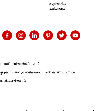
ആരോഗ്യ
പരിചരണം
്ലോഗ്
ബ്രാൻഡ് സ്റ്റോറി
പെടുക
പതിവുചോദ്യങ്ങൾ
സ്വകാര്യതാ നയം
ക്ഷ്യപത്രങ്ങൾ