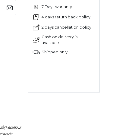
7 Days warranty
4 days return back policy
2 days cancellation policy
Cash on delivery is
available
Shipped only
റ്റ് കാർഡ്
‌മെന്റ്