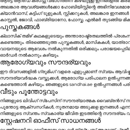
ആർട്ട് ആൻഡ് ക്രാഫ്റ്റ് വിഭാഗത്തിന് കീഴിലുള്ള ഇനങ്ങളി
അലങ്കാര ആവശ്യങ്ങൾക്കോ ഹോബിയിസ്റ്റിന്റെ അഭിനിവേശമായോ 
ക്യാൻവാസ്, കട്ടിംഗ് ടൂളുകൾ, സ്റ്റിക്കറുകൾ, അലങ്കാര
കാസ്റ്റൽ, ജോവി, ഫാബ്രിയാനോ, ഫോസ്ക, എൽമർ തുടങ്ങിയ മി
പുസ്തകങ്ങൾ
ക്ലാസിക് തമിഴ് കഥകളുടെയും അന്താരാഷ്ട്രതലത്തിൽ പ്രശം
കണ്ടെത്തും. തിരഞ്ഞെടുത്ത പുസ്തകങ്ങൾ, മാസികകൾ, യാത്ര
വായനയുടെ ആവേശം നൽകുന്നതിൽ ഒരിക്കലും പരാജയപ്പെടില്ല. പ
ഓർഡർ നൽകാനും കഴിയും.
ആരോഗ്യവും സൗന്ദര്യവും
ഈ ദിവസങ്ങളിൽ ഗ്രൂമിംഗ് വളരെ എളുപ്പമാണ്! സ്വയം ആവിഷ്ക
സൗന്ദര്യവർദ്ധക വസ്തുക്കൾ, ആരോഗ്യ പരിപാലന ഉൽപ്പന്നങ്
കണ്ടെത്താൻ കഴിയും. ഞങ്ങളുടെ sandhai.ae ഉൽപ്പന്നങ്ങൾ പരി
വീടും പൂന്തോട്ടവും
നിങ്ങളുടെ ലിവിംഗ് സ്പേസിന് സൗന്ദര്യാത്മക വൈബ്രൻസ് നൽക
പൂന്തോട്ട ആക്സസറികൾ, നൂതനമായ അടുക്കള ഇനങ്ങൾ എന്ന
നിങ്ങളുടെ സ്വന്തം സ്വകാര്യ ജീവിത ഇടത്തിന്റെ സൗന്ദര്യം വ
സ്റ്റേഷനറി ഓഫീസ് സാധനങ്ങൾ
വൃത്തിയായി സംഘടിതമായ ഒരു വർക്ക്സ്പേസ് ആരാണ് പ്രതീക