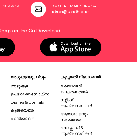
E SUPPORT
FOOTER EMAIL SUPPORT
admin@sandhai.ae
Shop on the Go Download
അടുക്കളയും വീടും
കൂടുതൽ വിഭാഗങ്ങൾ
അടുക്കള
ലബോറട്ടറി
ഉപകരണങ്ങൾ
ഉച്ചഭക്ഷണ ബോക്സ്
നഴ്സിംഗ്
Dishes & Utensils
ആക്സസറികൾ
കുക്ക്വെയർ
ആരോഗ്യവും
പാനീയങ്ങൾ
സുരക്ഷയും
ബെഡ്ഡിംഗ് &
ആക്സസറികൾ