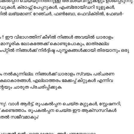
ൽപ്പന ചെയ്യുന്നതിനുള്ള അവശ്യവസ്തുക്കളും ഉൾപ്പെടുന്നു.
കൾ, ക്രാഫ്റ്റ് പേപ്പറുകൾ, എംബ്രോയിഡറി ടൂളുകൾ,
ഗത്തിൽ ലഭ്യമാണ്. റേഞ്ചർ, ഫൺബോ, ഫെവിക്രിൽ, ഫേബർ-
ം !! ഈ വിഭാഗത്തിന് കീഴിൽ നിങ്ങൾ അവയിൽ ധാരാളം
ാസ്മരിക ലോകത്തേക്ക് കൊണ്ടുപോകും, മാത്രമല്ല
ൽ നിങ്ങൾക്ക് നിർദ്ദിഷ്ട പുസ്തകങ്ങൾക്കായി തിരയാനും ഒരു
ം നൽകുന്നില്ല. നിങ്ങൾക്ക് ധാരാളം സ്വയം പരിചരണ
ാരങ്ങൾ, എല്ലാത്തരം മേക്കപ്പ് കിറ്റുകൾ എന്നിവ
യും ചാരുത പ്രചരിപ്പിക്കുക.
വാൾ ആർട്ട്, രൂപകൽപ്പന ചെയ്ത മഗ്ഗുകൾ, സ്റ്റേഷനറി,
്ക് കണ്ടെത്താം. രൂപകൽപ്പന ചെയ്ത ഈ ആക്സസറികൾ
ൂടുതൽ സജീവമാകും!
ങളെ കൂടുതൽ ഉൽപാദനക്ഷമവും അർപ്പണബോധവും