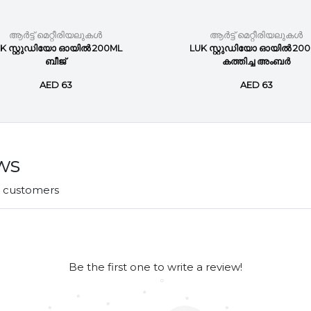
ആർട്ട് മെറ്റീരിയലുകൾ
ആർട്ട് മെറ്റീരിയലുകൾ
K സ്റ്റുഡിയോ ഓയിൽ 200ML
LUK സ്റ്റുഡിയോ ഓയിൽ 20
ബീജ്
കത്തിച്ച അംബർ
AED 63
AED 63
ws
r customers
Be the first one to write a review!