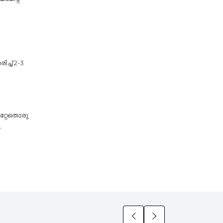
്ച് 2-3
മറ്റേതൊരു
.