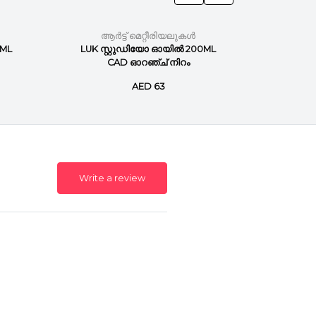
ആർട്ട് മെറ്റീരിയലുകൾ
ആർ
0ML
LUK സ്റ്റുഡിയോ ഓയിൽ 200ML
ലുക്ക
CAD ഓറഞ്ച് നിറം
മില്ല
AED 63
Write a review