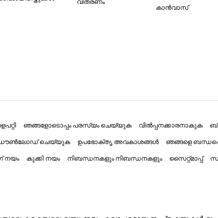
വിതരണം
കാൻവാസ്
പറ്റി
ഞങ്ങളോടൊപ്പം പരസ്യം ചെയ്യുക
വിൽപ്പനക്കാരനാകുക
ബ
് ഡൗൺലോഡ് ചെയ്യുക
ഉപഭോക്തൃ അവകാശങ്ങൾ
ഞങ്ങളെ ബന്ധപ്
ംഗ് നയം
കുക്കി നയം
നിബന്ധനകളും നിബന്ധനകളും
സൈറ്റ്മാപ്പ്
സാ