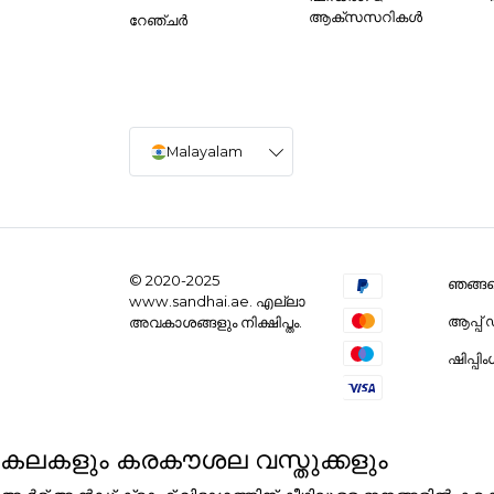
ആക്സസറികൾ
റേഞ്ചർ
Malayalam
© 2020-2025
ഞങ്ങളെ
www.sandhai.ae. എല്ലാ
ആപ്പ
അവകാശങ്ങളും നിക്ഷിപ്തം.
ഷിപ്പി
കലകളും കരകൗശല വസ്തുക്കളും