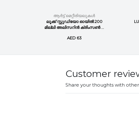
ുകൾ
ആർട്ട് മെറ്റീരിയലുകൾ
ിൽ 200
ലൂക്ക് സ്റ്റുഡിയോ ഓയിൽ 200
LU
ആഴത...
മില്ലി അലിസറിൻ ക്രിംസൺ ...
AED 63
Customer revie
Share your thoughts with othe