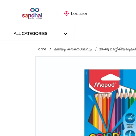
Location
ALL CATEGORIES
Home
കലയും കരകൗശലവും
ആർട്ട് മെറ്റീരിയലുക
Most popular
ക്രാഫ്റ്റ് മെറ്റീരിയലുകൾ
തയ്യൽ സാമഗ്രികൾ
ആർട്ട് മെറ്റീരിയലുകൾ
DIY മെറ്റീരിയലുകൾ
ആർട്സ് & കരകൗശല ഉപകര
സ്റ്റിക്കർ പോസ്റ്റർ
പസിൾ