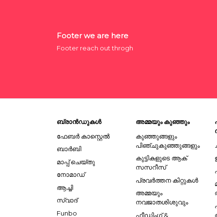
Footer we are here
Footer reach out throgh
ബ്രാൻഡുകൾ
അമ്മയും കുഞ്ഞും
ഫേബർ കാസ്റ്റെൽ
കുഞ്ഞുങ്ങളും
പിഞ്ചുകുഞ്ഞുങ്ങളും
ബാർബി
കുട്ടികളുടെ ആക്
മാപ്പ് ചെയ്തു
സസറീസ്
നോമാഡ്
പ്രവർത്തന കിറ്റുകൾ
ആച്ചി
അമ്മയും
സ്വാദ്
നവജാതശിശുവും
Funbo
ഫീഡിംഗ് &