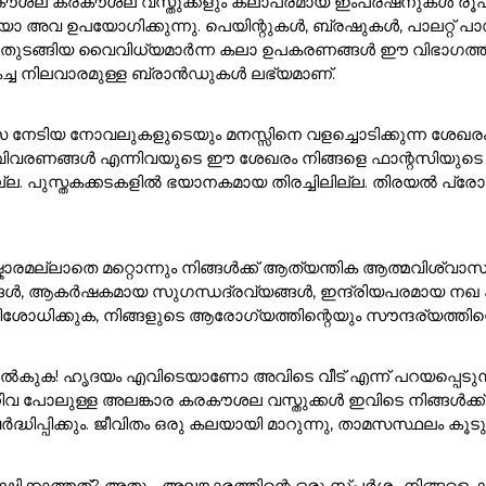
ൽ കരകൗശല കരകൗശല വസ്തുക്കളും കലാപരമായ ഇംപ്രഷനുകൾ രൂപക
അവ ഉപയോഗിക്കുന്നു. പെയിന്റുകൾ, ബ്രഷുകൾ, പാലറ്റ് പാഡു
 ഇനങ്ങൾ തുടങ്ങിയ വൈവിധ്യമാർന്ന കലാ ഉപകരണങ്ങൾ ഈ വിഭാ
കച്ച നിലവാരമുള്ള ബ്രാൻഡുകൾ ലഭ്യമാണ്.
സ നേടിയ നോവലുകളുടെയും മനസ്സിനെ വളച്ചൊടിക്കുന്ന ശേഖര
ാവിവരണങ്ങൾ എന്നിവയുടെ ഈ ശേഖരം നിങ്ങളെ ഫാന്റസിയുടെ മ
ുസ്തകക്കടകളിൽ ഭയാനകമായ തിരച്ചിലില്ല. തിരയൽ പ്രോംപ്റ്റി
ാരമല്ലാതെ മറ്റൊന്നും നിങ്ങൾക്ക് ആത്യന്തിക ആത്മവിശ്വാസ
ങൾ, ആകർഷകമായ സുഗന്ധദ്രവ്യങ്ങൾ, ഇന്ദ്രിയപരമായ നഖ കലാക
ശോധിക്കുക, നിങ്ങളുടെ ആരോഗ്യത്തിന്റെയും സൗന്ദര്യത്തിന്റെ
ുക! ഹൃദയം എവിടെയാണോ അവിടെ വീട് എന്ന് പറയപ്പെടുന്നു!. 
ിവ പോലുള്ള അലങ്കാര കരകൗശല വസ്തുക്കൾ ഇവിടെ നിങ്ങൾക
ർദ്ധിപ്പിക്കും. ജീവിതം ഒരു കലയായി മാറുന്നു, താമസസ്ഥലം ക
്ഷിക്കാത്തത്? അതും, അലങ്കാരത്തിന്റെ ഒരു സ്പർശം നിങ്