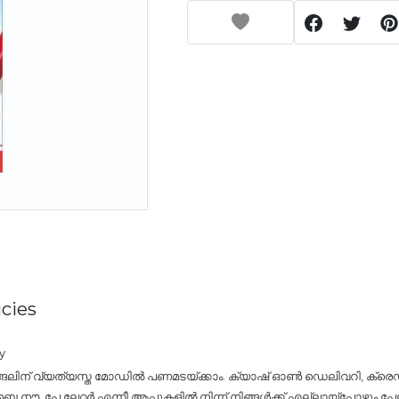
cies
y
്ങലിന് വ്യത്യസ്ത മോഡിൽ പണമടയ്ക്കാം. ക്യാഷ് ഓൺ ഡെലിവറി, ക്രെഡി
നൗ, പേ ലേറ്റർ എന്നീ ആപ്പുകളിൽ നിന്ന് നിങ്ങൾക്ക് എല്ലായ്പ്പോഴും പേയ്