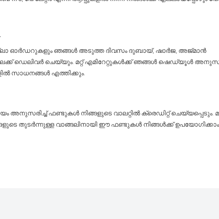
y
ല്ലാ ഓർഡറുകളും ഞങ്ങൾ അടുത്ത ദിവസം ദുബായ്, ഷാർജ, അജ്മാൻ
ലേക്ക് ഡെലിവർ ചെയ്യും. മറ്റ് എമിറേറ്റുകൾക്ക് ഞങ്ങൾ ഷെഡ്യൂൾ അനുസരിച
ളിൽ സാധനങ്ങൾ എത്തിക്കും.
 അനുസരിച്ച് ഫണ്ടുകൾ നിങ്ങളുടെ വാലറ്റിൽ ക്രെഡിറ്റ് ചെയ്യപ്പെടും. 
്ങളുടെ തുടർന്നുള്ള വാങ്ങലിനായി ഈ ഫണ്ടുകൾ നിങ്ങൾക്ക് ഉപയോഗിക്കാം