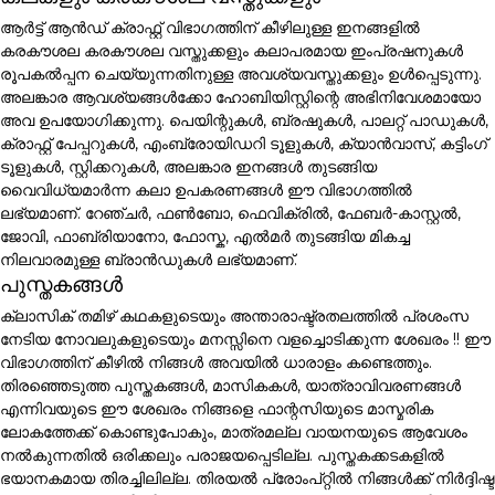
ആർട്ട് ആൻഡ് ക്രാഫ്റ്റ് വിഭാഗത്തിന് കീഴിലുള്ള ഇനങ്ങളിൽ
കരകൗശല കരകൗശല വസ്തുക്കളും കലാപരമായ ഇംപ്രഷനുകൾ
രൂപകൽപ്പന ചെയ്യുന്നതിനുള്ള അവശ്യവസ്തുക്കളും ഉൾപ്പെടുന്നു.
അലങ്കാര ആവശ്യങ്ങൾക്കോ ഹോബിയിസ്റ്റിന്റെ അഭിനിവേശമായോ
അവ ഉപയോഗിക്കുന്നു. പെയിന്റുകൾ, ബ്രഷുകൾ, പാലറ്റ് പാഡുകൾ,
ക്രാഫ്റ്റ് പേപ്പറുകൾ, എംബ്രോയിഡറി ടൂളുകൾ, ക്യാൻവാസ്, കട്ടിംഗ്
ടൂളുകൾ, സ്റ്റിക്കറുകൾ, അലങ്കാര ഇനങ്ങൾ തുടങ്ങിയ
വൈവിധ്യമാർന്ന കലാ ഉപകരണങ്ങൾ ഈ വിഭാഗത്തിൽ
ലഭ്യമാണ്. റേഞ്ചർ, ഫൺബോ, ഫെവിക്രിൽ, ഫേബർ-കാസ്റ്റൽ,
ജോവി, ഫാബ്രിയാനോ, ഫോസ്ക, എൽമർ തുടങ്ങിയ മികച്ച
നിലവാരമുള്ള ബ്രാൻഡുകൾ ലഭ്യമാണ്.
പുസ്തകങ്ങൾ
ക്ലാസിക് തമിഴ് കഥകളുടെയും അന്താരാഷ്ട്രതലത്തിൽ പ്രശംസ
നേടിയ നോവലുകളുടെയും മനസ്സിനെ വളച്ചൊടിക്കുന്ന ശേഖരം !! ഈ
വിഭാഗത്തിന് കീഴിൽ നിങ്ങൾ അവയിൽ ധാരാളം കണ്ടെത്തും.
തിരഞ്ഞെടുത്ത പുസ്തകങ്ങൾ, മാസികകൾ, യാത്രാവിവരണങ്ങൾ
എന്നിവയുടെ ഈ ശേഖരം നിങ്ങളെ ഫാന്റസിയുടെ മാസ്മരിക
ലോകത്തേക്ക് കൊണ്ടുപോകും, മാത്രമല്ല വായനയുടെ ആവേശം
നൽകുന്നതിൽ ഒരിക്കലും പരാജയപ്പെടില്ല. പുസ്തകക്കടകളിൽ
ഭയാനകമായ തിരച്ചിലില്ല. തിരയൽ പ്രോംപ്റ്റിൽ നിങ്ങൾക്ക് നിർദ്ദിഷ്ട