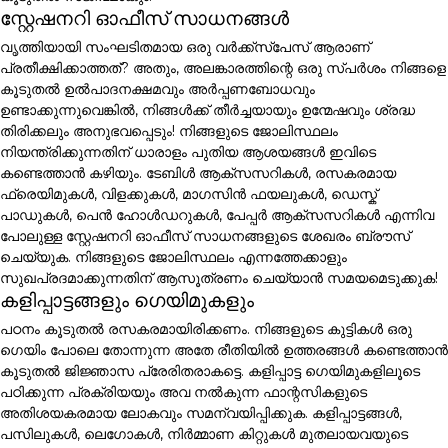
സ്റ്റേഷനറി ഓഫീസ് സാധനങ്ങൾ
വൃത്തിയായി സംഘടിതമായ ഒരു വർക്ക്സ്പേസ് ആരാണ്
പ്രതീക്ഷിക്കാത്തത്? അതും, അലങ്കാരത്തിന്റെ ഒരു സ്പർശം നിങ്ങളെ
കൂടുതൽ ഉൽപാദനക്ഷമവും അർപ്പണബോധവും
ഉണ്ടാക്കുന്നുവെങ്കിൽ, നിങ്ങൾക്ക് തീർച്ചയായും ഉന്മേഷവും ശ്രദ്ധ
തിരിക്കലും അനുഭവപ്പെടും! നിങ്ങളുടെ ജോലിസ്ഥലം
നിയന്ത്രിക്കുന്നതിന് ധാരാളം പുതിയ ആശയങ്ങൾ ഇവിടെ
കണ്ടെത്താൻ കഴിയും. ടേബിൾ ആക്സസറികൾ, രസകരമായ
ഫ്രെയിമുകൾ, വിളക്കുകൾ, മാഗസിൻ ഫയലുകൾ, ഡെസ്ക്
പാഡുകൾ, പെൻ ഹോൾഡറുകൾ, പേപ്പർ ആക്സസറികൾ എന്നിവ
പോലുള്ള സ്റ്റേഷനറി ഓഫീസ് സാധനങ്ങളുടെ ശേഖരം ബ്രൗസ്
ചെയ്യുക. നിങ്ങളുടെ ജോലിസ്ഥലം എന്നത്തേക്കാളും
സുഖപ്രദമാക്കുന്നതിന് ആസൂത്രണം ചെയ്യാൻ സമയമെടുക്കുക!
കളിപ്പാട്ടങ്ങളും ഗെയിമുകളും
പഠനം കൂടുതൽ രസകരമായിരിക്കണം. നിങ്ങളുടെ കുട്ടികൾ ഒരു
ഗെയിം പോലെ തോന്നുന്ന അതേ രീതിയിൽ ഉത്തരങ്ങൾ കണ്ടെത്താൻ
കൂടുതൽ ജിജ്ഞാസ പ്രേരിതരാകട്ടെ. കളിപ്പാട്ട ഗെയിമുകളിലൂടെ
പഠിക്കുന്ന പ്രക്രിയയും അവ നൽകുന്ന ഫാന്റസികളുടെ
അതിശയകരമായ ലോകവും സമന്വയിപ്പിക്കുക. കളിപ്പാട്ടങ്ങൾ,
പസിലുകൾ, ലെഗോകൾ, നിർമ്മാണ കിറ്റുകൾ മുതലായവയുടെ