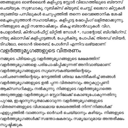
ഞങ്ങളുടെ ഓൺലൈൻ കളിപ്പാട്ട സ്റ്റോർ വിഭാഗത്തിലൂടെ ബ്രൗസ്
ചെയ്യുക. സുഡോകു, റൂബിക്സ് ക്യൂബ്, ചെസ്സ്, ലെഗോ കിറ്റുകൾ
തുടങ്ങിയ പസിലുകൾ ചെറുപ്പത്തിൽ തന്നെ വൈജ്ഞാനിക ശേഷി
മെച്ചപ്പെടുത്താൻ സഹായിക്കും. കളിപ്പാട്ട ഷോപ്പിംഗ് ലളിതമാക്കുന്നു,
നിങ്ങളുടെ കുട്ടി സന്തോഷിക്കും. മികച്ച ബ്രാൻഡുകൾ: വിഗ,
പോളാർബി, കിൻഡർഫീറ്റ്, ലിറ്റിൽ സോൾ +, ഡാന്റോയ്, ബിഗ്ജിഗ്സ്,
ന്യൂ ക്ലാസിക് കളിപ്പാട്ടങ്ങൾ, പേപ്പർക്രൂ, പോപിക്, ത്രെഡ് ബിയർ,
ടിഡ്ലോ, ടൈഗർ ട്രൈബ്, പോൾസി എന്നിവ ലഭ്യമാണ്.
വളർത്തുമൃഗങ്ങളുടെ വിതരണം
നമ്മുടെ പ്രിയപ്പെട്ട വളർത്തുമൃഗങ്ങളുടെ ക്ഷേമത്തിന്
വളർത്തുമൃഗങ്ങളെ പരിപോഷിപ്പിക്കുന്നത് അനിവാര്യമാണ്.
വളർത്തുമൃഗങ്ങളുടെ സുഖസൗകര്യത്തിന്റെയും
പരിചരണത്തിന്റെയും നേട്ടത്തിൽ ശ്രദ്ധ കേന്ദ്രീകരിച്ച് ഞങ്ങൾ
വളർത്തുമൃഗങ്ങളുടെ ഉൽ പ്പന്ന വിതരണവും അറ്റകുറ്റപ്പണി
ആക്സസറികളും നൽകുന്നു. നിങ്ങളുടെ വളർത്തുമൃഗത്തെ
അടുത്തുള്ള വളർത്തുമൃഗ സ്റ്റോറിലേക്ക് കൊണ്ടുപോകുന്നതിനു
പുറമേ, ഇഷ്ടാനുസൃതമാക്കാവുന്ന വളർത്തുമൃഗങ്ങളുടെ
വിതരണങ്ങളുടെ വിശാലമായ ശേഖരത്തിൽ നിന്ന് നിങ്ങൾക്ക്
എളുപ്പത്തിൽ വാങ്ങാനും ഓർഡർ ചെയ്യാനും കഴിയും. നിങ്ങളുടെ
വളർത്തുമൃഗങ്ങൾക്ക് സന്തോഷകരവും സമൃദ്ധവുമായ അന്തരീക്ഷം
സൃഷ്ടിക്കുക.