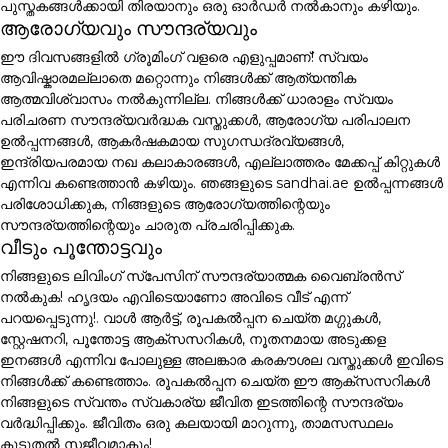
പുസ്തകങ്ങൾക്കായി തിരയാനും ഒരു ഓർഡർ നൽകാനും കഴിയും.
ആരോഗ്യവും സൗന്ദര്യവും
ഈ ദിവസങ്ങളിൽ ഗ്രൂമിംഗ് വളരെ എളുപ്പമാണ്! സ്വയം
ആവിഷ്കാരമല്ലാതെ മറ്റൊന്നും നിങ്ങൾക്ക് ആത്യന്തിക
ആത്മവിശ്വാസം നൽകുന്നില്ല. നിങ്ങൾക്ക് ധാരാളം സ്വയം
പരിചരണ സൗന്ദര്യവർദ്ധക വസ്തുക്കൾ, ആരോഗ്യ പരിപാലന
ഉൽപ്പന്നങ്ങൾ, ആകർഷകമായ സുഗന്ധദ്രവ്യങ്ങൾ,
ഇന്ദ്രിയപരമായ നഖ കലാകാരങ്ങൾ, എല്ലാത്തരം മേക്കപ്പ് കിറ്റുകൾ
എന്നിവ കണ്ടെത്താൻ കഴിയും. ഞങ്ങളുടെ sandhai.ae ഉൽപ്പന്നങ്ങൾ
പരിശോധിക്കുക, നിങ്ങളുടെ ആരോഗ്യത്തിന്റെയും
സൗന്ദര്യത്തിന്റെയും ചാരുത പ്രചരിപ്പിക്കുക.
വീടും പൂന്തോട്ടവും
നിങ്ങളുടെ ലിവിംഗ് സ്പേസിന് സൗന്ദര്യാത്മക വൈബ്രൻസ്
നൽകുക! ഹൃദയം എവിടെയാണോ അവിടെ വീട് എന്ന്
പറയപ്പെടുന്നു!. വാൾ ആർട്ട്, രൂപകൽപ്പന ചെയ്ത മഗ്ഗുകൾ,
സ്റ്റേഷനറി, പൂന്തോട്ട ആക്സസറികൾ, നൂതനമായ അടുക്കള
ഇനങ്ങൾ എന്നിവ പോലുള്ള അലങ്കാര കരകൗശല വസ്തുക്കൾ ഇവിടെ
നിങ്ങൾക്ക് കണ്ടെത്താം. രൂപകൽപ്പന ചെയ്ത ഈ ആക്സസറികൾ
നിങ്ങളുടെ സ്വന്തം സ്വകാര്യ ജീവിത ഇടത്തിന്റെ സൗന്ദര്യം
വർദ്ധിപ്പിക്കും. ജീവിതം ഒരു കലയായി മാറുന്നു, താമസസ്ഥലം
കൂടുതൽ സജീവമാകും!