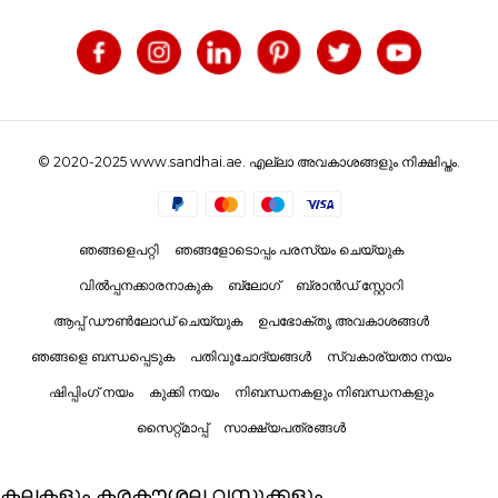
© 2020-2025 www.sandhai.ae. എല്ലാ അവകാശങ്ങളും നിക്ഷിപ്തം.
ഞങ്ങളെപറ്റി
ഞങ്ങളോടൊപ്പം പരസ്യം ചെയ്യുക
വിൽപ്പനക്കാരനാകുക
ബ്ലോഗ്
ബ്രാൻഡ് സ്റ്റോറി
ആപ്പ് ഡൗൺലോഡ് ചെയ്യുക
ഉപഭോക്തൃ അവകാശങ്ങൾ
ഞങ്ങളെ ബന്ധപ്പെടുക
പതിവുചോദ്യങ്ങൾ
സ്വകാര്യതാ നയം
ഷിപ്പിംഗ് നയം
കുക്കി നയം
നിബന്ധനകളും നിബന്ധനകളും
സൈറ്റ്മാപ്പ്
സാക്ഷ്യപത്രങ്ങൾ
കലകളും കരകൗശല വസ്തുക്കളും