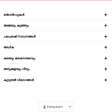
ബ്രാൻഡുകൾ
അമ്മയും കുഞ്ഞും
പലചരക്ക് സാധനങ്ങൾ
അധിക
കലയും കരകൗശലവും
അടുക്കളയും വീടും
കൂടുതൽ വിഭാഗങ്ങൾ
Malayalam