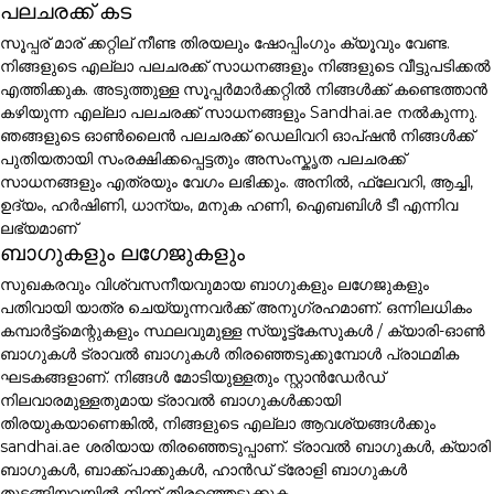
പലചരക്ക് കട
സൂപ്പര് മാര് ക്കറ്റില് നീണ്ട തിരയലും ഷോപ്പിംഗും ക്യൂവും വേണ്ട.
നിങ്ങളുടെ എല്ലാ പലചരക്ക് സാധനങ്ങളും നിങ്ങളുടെ വീട്ടുപടിക്കൽ
എത്തിക്കുക. അടുത്തുള്ള സൂപ്പർമാർക്കറ്റിൽ നിങ്ങൾക്ക് കണ്ടെത്താൻ
കഴിയുന്ന എല്ലാ പലചരക്ക് സാധനങ്ങളും Sandhai.ae നൽകുന്നു.
ഞങ്ങളുടെ ഓൺലൈൻ പലചരക്ക് ഡെലിവറി ഓപ്ഷൻ നിങ്ങൾക്ക്
പുതിയതായി സംരക്ഷിക്കപ്പെട്ടതും അസംസ്കൃത പലചരക്ക്
സാധനങ്ങളും എത്രയും വേഗം ലഭിക്കും. അനിൽ, ഫ്ലേവറി, ആച്ചി,
ഉദ്യം, ഹർഷിണി, ധാന്യം, മനുക ഹണി, ഐബബിൾ ടീ എന്നിവ
ലഭ്യമാണ്
ബാഗുകളും ലഗേജുകളും
സുഖകരവും വിശ്വസനീയവുമായ ബാഗുകളും ലഗേജുകളും
പതിവായി യാത്ര ചെയ്യുന്നവർക്ക് അനുഗ്രഹമാണ്. ഒന്നിലധികം
കമ്പാർട്ട്മെന്റുകളും സ്ഥലവുമുള്ള സ്യൂട്ട്കേസുകൾ / ക്യാരി-ഓൺ
ബാഗുകൾ ട്രാവൽ ബാഗുകൾ തിരഞ്ഞെടുക്കുമ്പോൾ പ്രാഥമിക
ഘടകങ്ങളാണ്. നിങ്ങൾ മോടിയുള്ളതും സ്റ്റാൻഡേർഡ്
നിലവാരമുള്ളതുമായ ട്രാവൽ ബാഗുകൾക്കായി
തിരയുകയാണെങ്കിൽ, നിങ്ങളുടെ എല്ലാ ആവശ്യങ്ങൾക്കും
sandhai.ae ശരിയായ തിരഞ്ഞെടുപ്പാണ്. ട്രാവൽ ബാഗുകൾ, ക്യാരി
ബാഗുകൾ, ബാക്ക്പാക്കുകൾ, ഹാൻഡ് ട്രോളി ബാഗുകൾ
തുടങ്ങിയവയിൽ നിന്ന് തിരഞ്ഞെടുക്കുക.