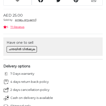
AED 25.00
Sold by
നെജൂം സ്റ്റേഷനറി
5
71 Reviews
Have one to sell
ചന്തയിൽ വിൽക്കുക
Delivery options
7 Days warranty
4 days return back policy
2 days cancellation policy
Cash on delivery is available
Shipped only