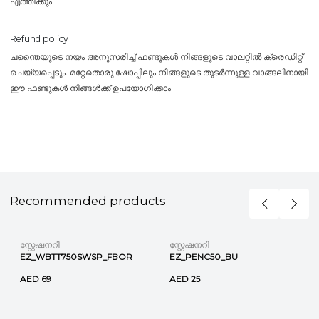
എത്തിക്കും.
Refund policy
ചന്തൈയുടെ നയം അനുസരിച്ച് ഫണ്ടുകൾ നിങ്ങളുടെ വാലറ്റിൽ ക്രെഡിറ്റ്
ചെയ്യപ്പെടും. മറ്റേതൊരു ഷോപ്പിലും നിങ്ങളുടെ തുടർന്നുള്ള വാങ്ങലിനായി
ഈ ഫണ്ടുകൾ നിങ്ങൾക്ക് ഉപയോഗിക്കാം.
Recommended products
സ്റ്റേഷനറി
സ്റ്റേഷനറി
EZ_WBTT750SWSP_FBOR
EZ_PENC50_BU
AED 69
AED 25