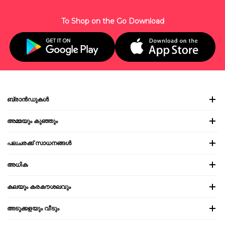
To Shop on the Go Download
ബ്രാൻഡുകൾ
അമ്മയും കുഞ്ഞും
പലചരക്ക് സാധനങ്ങൾ
അധിക
കലയും കരകൗശലവും
അടുക്കളയും വീടും