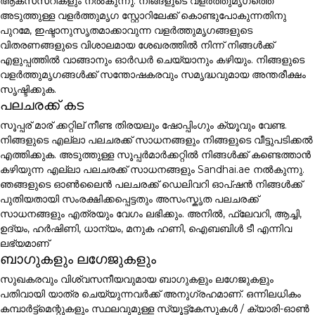
ആക്സസറികളും നൽകുന്നു. നിങ്ങളുടെ വളർത്തുമൃഗത്തെ
അടുത്തുള്ള വളർത്തുമൃഗ സ്റ്റോറിലേക്ക് കൊണ്ടുപോകുന്നതിനു
പുറമേ, ഇഷ്ടാനുസൃതമാക്കാവുന്ന വളർത്തുമൃഗങ്ങളുടെ
വിതരണങ്ങളുടെ വിശാലമായ ശേഖരത്തിൽ നിന്ന് നിങ്ങൾക്ക്
എളുപ്പത്തിൽ വാങ്ങാനും ഓർഡർ ചെയ്യാനും കഴിയും. നിങ്ങളുടെ
വളർത്തുമൃഗങ്ങൾക്ക് സന്തോഷകരവും സമൃദ്ധവുമായ അന്തരീക്ഷം
സൃഷ്ടിക്കുക.
പലചരക്ക് കട
സൂപ്പര് മാര് ക്കറ്റില് നീണ്ട തിരയലും ഷോപ്പിംഗും ക്യൂവും വേണ്ട.
നിങ്ങളുടെ എല്ലാ പലചരക്ക് സാധനങ്ങളും നിങ്ങളുടെ വീട്ടുപടിക്കൽ
എത്തിക്കുക. അടുത്തുള്ള സൂപ്പർമാർക്കറ്റിൽ നിങ്ങൾക്ക് കണ്ടെത്താൻ
കഴിയുന്ന എല്ലാ പലചരക്ക് സാധനങ്ങളും Sandhai.ae നൽകുന്നു.
ഞങ്ങളുടെ ഓൺലൈൻ പലചരക്ക് ഡെലിവറി ഓപ്ഷൻ നിങ്ങൾക്ക്
പുതിയതായി സംരക്ഷിക്കപ്പെട്ടതും അസംസ്കൃത പലചരക്ക്
സാധനങ്ങളും എത്രയും വേഗം ലഭിക്കും. അനിൽ, ഫ്ലേവറി, ആച്ചി,
ഉദ്യം, ഹർഷിണി, ധാന്യം, മനുക ഹണി, ഐബബിൾ ടീ എന്നിവ
ലഭ്യമാണ്
ബാഗുകളും ലഗേജുകളും
സുഖകരവും വിശ്വസനീയവുമായ ബാഗുകളും ലഗേജുകളും
പതിവായി യാത്ര ചെയ്യുന്നവർക്ക് അനുഗ്രഹമാണ്. ഒന്നിലധികം
കമ്പാർട്ട്മെന്റുകളും സ്ഥലവുമുള്ള സ്യൂട്ട്കേസുകൾ / ക്യാരി-ഓൺ