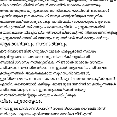
വിഭാഗത്തിന് കീഴിൽ നിങ്ങൾ അവയിൽ ധാരാളം കണ്ടെത്തും.
തിരഞ്ഞെടുത്ത പുസ്തകങ്ങൾ, മാസികകൾ, യാത്രാവിവരണങ്ങൾ
എന്നിവയുടെ ഈ ശേഖരം നിങ്ങളെ ഫാന്റസിയുടെ മാസ്മരിക
ലോകത്തേക്ക് കൊണ്ടുപോകും, മാത്രമല്ല വായനയുടെ ആവേശം
നൽകുന്നതിൽ ഒരിക്കലും പരാജയപ്പെടില്ല. പുസ്തകക്കടകളിൽ
ഭയാനകമായ തിരച്ചിലില്ല. തിരയൽ പ്രോംപ്റ്റിൽ നിങ്ങൾക്ക് നിർദ്ദിഷ്ട
പുസ്തകങ്ങൾക്കായി തിരയാനും ഒരു ഓർഡർ നൽകാനും കഴിയും.
ആരോഗ്യവും സൗന്ദര്യവും
ഈ ദിവസങ്ങളിൽ ഗ്രൂമിംഗ് വളരെ എളുപ്പമാണ്! സ്വയം
ആവിഷ്കാരമല്ലാതെ മറ്റൊന്നും നിങ്ങൾക്ക് ആത്യന്തിക
ആത്മവിശ്വാസം നൽകുന്നില്ല. നിങ്ങൾക്ക് ധാരാളം സ്വയം
പരിചരണ സൗന്ദര്യവർദ്ധക വസ്തുക്കൾ, ആരോഗ്യ പരിപാലന
ഉൽപ്പന്നങ്ങൾ, ആകർഷകമായ സുഗന്ധദ്രവ്യങ്ങൾ,
ഇന്ദ്രിയപരമായ നഖ കലാകാരങ്ങൾ, എല്ലാത്തരം മേക്കപ്പ് കിറ്റുകൾ
എന്നിവ കണ്ടെത്താൻ കഴിയും. ഞങ്ങളുടെ sandhai.ae ഉൽപ്പന്നങ്ങൾ
പരിശോധിക്കുക, നിങ്ങളുടെ ആരോഗ്യത്തിന്റെയും
സൗന്ദര്യത്തിന്റെയും ചാരുത പ്രചരിപ്പിക്കുക.
വീടും പൂന്തോട്ടവും
നിങ്ങളുടെ ലിവിംഗ് സ്പേസിന് സൗന്ദര്യാത്മക വൈബ്രൻസ്
നൽകുക! ഹൃദയം എവിടെയാണോ അവിടെ വീട് എന്ന്