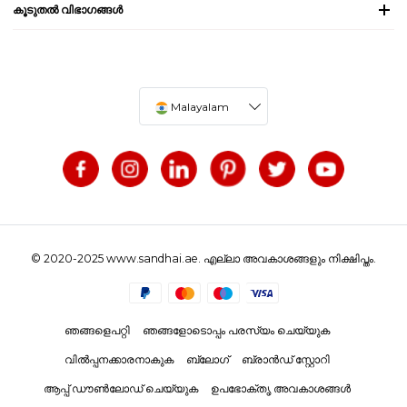
കൂടുതൽ വിഭാഗങ്ങൾ
Malayalam
© 2020-2025 www.sandhai.ae. എല്ലാ അവകാശങ്ങളും നിക്ഷിപ്തം.
ഞങ്ങളെപറ്റി
ഞങ്ങളോടൊപ്പം പരസ്യം ചെയ്യുക
വിൽപ്പനക്കാരനാകുക
ബ്ലോഗ്
ബ്രാൻഡ് സ്റ്റോറി
ആപ്പ് ഡൗൺലോഡ് ചെയ്യുക
ഉപഭോക്തൃ അവകാശങ്ങൾ