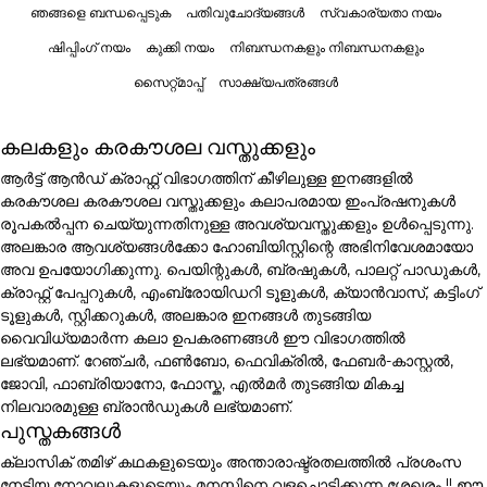
ഞങ്ങളെ ബന്ധപ്പെടുക
പതിവുചോദ്യങ്ങൾ
സ്വകാര്യതാ നയം
ഷിപ്പിംഗ് നയം
കുക്കി നയം
നിബന്ധനകളും നിബന്ധനകളും
സൈറ്റ്മാപ്പ്
സാക്ഷ്യപത്രങ്ങൾ
കലകളും കരകൗശല വസ്തുക്കളും
ആർട്ട് ആൻഡ് ക്രാഫ്റ്റ് വിഭാഗത്തിന് കീഴിലുള്ള ഇനങ്ങളിൽ
കരകൗശല കരകൗശല വസ്തുക്കളും കലാപരമായ ഇംപ്രഷനുകൾ
രൂപകൽപ്പന ചെയ്യുന്നതിനുള്ള അവശ്യവസ്തുക്കളും ഉൾപ്പെടുന്നു.
അലങ്കാര ആവശ്യങ്ങൾക്കോ ഹോബിയിസ്റ്റിന്റെ അഭിനിവേശമായോ
അവ ഉപയോഗിക്കുന്നു. പെയിന്റുകൾ, ബ്രഷുകൾ, പാലറ്റ് പാഡുകൾ,
ക്രാഫ്റ്റ് പേപ്പറുകൾ, എംബ്രോയിഡറി ടൂളുകൾ, ക്യാൻവാസ്, കട്ടിംഗ്
ടൂളുകൾ, സ്റ്റിക്കറുകൾ, അലങ്കാര ഇനങ്ങൾ തുടങ്ങിയ
വൈവിധ്യമാർന്ന കലാ ഉപകരണങ്ങൾ ഈ വിഭാഗത്തിൽ
ലഭ്യമാണ്. റേഞ്ചർ, ഫൺബോ, ഫെവിക്രിൽ, ഫേബർ-കാസ്റ്റൽ,
ജോവി, ഫാബ്രിയാനോ, ഫോസ്ക, എൽമർ തുടങ്ങിയ മികച്ച
നിലവാരമുള്ള ബ്രാൻഡുകൾ ലഭ്യമാണ്.
പുസ്തകങ്ങൾ
ക്ലാസിക് തമിഴ് കഥകളുടെയും അന്താരാഷ്ട്രതലത്തിൽ പ്രശംസ
നേടിയ നോവലുകളുടെയും മനസ്സിനെ വളച്ചൊടിക്കുന്ന ശേഖരം !! ഈ