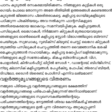
പഠനം കൂടുതൽ രസകരമായിരിക്കണം. നിങ്ങളുടെ കുട്ടികൾ ഒരു
ഗെയിം പോലെ തോന്നുന്ന അതേ രീതിയിൽ ഉത്തരങ്ങൾ കണ്ടെത്താൻ
കൂടുതൽ ജിജ്ഞാസ പ്രേരിതരാകട്ടെ. കളിപ്പാട്ട ഗെയിമുകളിലൂടെ
പഠിക്കുന്ന പ്രക്രിയയും അവ നൽകുന്ന ഫാന്റസികളുടെ
അതിശയകരമായ ലോകവും സമന്വയിപ്പിക്കുക. കളിപ്പാട്ടങ്ങൾ,
പസിലുകൾ, ലെഗോകൾ, നിർമ്മാണ കിറ്റുകൾ മുതലായവയുടെ
ഞങ്ങളുടെ ഓൺലൈൻ കളിപ്പാട്ട സ്റ്റോർ വിഭാഗത്തിലൂടെ ബ്രൗസ്
ചെയ്യുക. സുഡോകു, റൂബിക്സ് ക്യൂബ്, ചെസ്സ്, ലെഗോ കിറ്റുകൾ
തുടങ്ങിയ പസിലുകൾ ചെറുപ്പത്തിൽ തന്നെ വൈജ്ഞാനിക ശേഷി
മെച്ചപ്പെടുത്താൻ സഹായിക്കും. കളിപ്പാട്ട ഷോപ്പിംഗ് ലളിതമാക്കുന്നു,
നിങ്ങളുടെ കുട്ടി സന്തോഷിക്കും. മികച്ച ബ്രാൻഡുകൾ: വിഗ,
പോളാർബി, കിൻഡർഫീറ്റ്, ലിറ്റിൽ സോൾ +, ഡാന്റോയ്, ബിഗ്ജിഗ്സ്,
ന്യൂ ക്ലാസിക് കളിപ്പാട്ടങ്ങൾ, പേപ്പർക്രൂ, പോപിക്, ത്രെഡ് ബിയർ,
ടിഡ്ലോ, ടൈഗർ ട്രൈബ്, പോൾസി എന്നിവ ലഭ്യമാണ്.
വളർത്തുമൃഗങ്ങളുടെ വിതരണം
നമ്മുടെ പ്രിയപ്പെട്ട വളർത്തുമൃഗങ്ങളുടെ ക്ഷേമത്തിന്
വളർത്തുമൃഗങ്ങളെ പരിപോഷിപ്പിക്കുന്നത് അനിവാര്യമാണ്.
വളർത്തുമൃഗങ്ങളുടെ സുഖസൗകര്യത്തിന്റെയും
പരിചരണത്തിന്റെയും നേട്ടത്തിൽ ശ്രദ്ധ കേന്ദ്രീകരിച്ച് ഞങ്ങൾ
വളർത്തുമൃഗങ്ങളുടെ ഉൽ പ്പന്ന വിതരണവും അറ്റകുറ്റപ്പണി