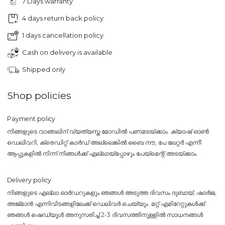
7 Days warranty
4 days return back policy
1 days cancellation policy
Cash on delivery is available
Shipped only
Shop policies
Payment policy
നിങ്ങളുടെ വാങ്ങലിന് വ്യത്യസ്ത മോഡിൽ പണമടയ്ക്കാം. ക്യാഷ് ഓൺ
ഡെലിവറി, ക്രെഡിറ്റ് കാർഡ് അല്ലെങ്കിൽ ബൈ നൗ, പേ ലേറ്റർ എന്നീ
ആപ്പുകളിൽ നിന്ന് നിങ്ങൾക്ക് എല്ലായ്പ്പോഴും പേയ്‌മെന്റ് അടയ്ക്കാം.
Delivery policy
നിങ്ങളുടെ എല്ലാ ഓർഡറുകളും ഞങ്ങൾ അടുത്ത ദിവസം ദുബായ്, ഷാർജ,
അജ്മാൻ എന്നിവിടങ്ങളിലേക്ക് ഡെലിവർ ചെയ്യും. മറ്റ് എമിറേറ്റുകൾക്ക്
ഞങ്ങൾ ഷെഡ്യൂൾ അനുസരിച്ച് 2-3 ദിവസത്തിനുള്ളിൽ സാധനങ്ങൾ