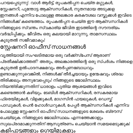
പറയപ്പെടുന്നു!. വാൾ ആർട്ട്, രൂപകൽപ്പന ചെയ്ത മഗ്ഗുകൾ,
സ്റ്റേഷനറി, പൂന്തോട്ട ആക്സസറികൾ, നൂതനമായ അടുക്കള
ഇനങ്ങൾ എന്നിവ പോലുള്ള അലങ്കാര കരകൗശല വസ്തുക്കൾ ഇവിടെ
നിങ്ങൾക്ക് കണ്ടെത്താം. രൂപകൽപ്പന ചെയ്ത ഈ ആക്സസറികൾ
നിങ്ങളുടെ സ്വന്തം സ്വകാര്യ ജീവിത ഇടത്തിന്റെ സൗന്ദര്യം
വർദ്ധിപ്പിക്കും. ജീവിതം ഒരു കലയായി മാറുന്നു, താമസസ്ഥലം
കൂടുതൽ സജീവമാകും!
സ്റ്റേഷനറി ഓഫീസ് സാധനങ്ങൾ
വൃത്തിയായി സംഘടിതമായ ഒരു വർക്ക്സ്പേസ് ആരാണ്
പ്രതീക്ഷിക്കാത്തത്? അതും, അലങ്കാരത്തിന്റെ ഒരു സ്പർശം നിങ്ങളെ
കൂടുതൽ ഉൽപാദനക്ഷമവും അർപ്പണബോധവും
ഉണ്ടാക്കുന്നുവെങ്കിൽ, നിങ്ങൾക്ക് തീർച്ചയായും ഉന്മേഷവും ശ്രദ്ധ
തിരിക്കലും അനുഭവപ്പെടും! നിങ്ങളുടെ ജോലിസ്ഥലം
നിയന്ത്രിക്കുന്നതിന് ധാരാളം പുതിയ ആശയങ്ങൾ ഇവിടെ
കണ്ടെത്താൻ കഴിയും. ടേബിൾ ആക്സസറികൾ, രസകരമായ
ഫ്രെയിമുകൾ, വിളക്കുകൾ, മാഗസിൻ ഫയലുകൾ, ഡെസ്ക്
പാഡുകൾ, പെൻ ഹോൾഡറുകൾ, പേപ്പർ ആക്സസറികൾ എന്നിവ
പോലുള്ള സ്റ്റേഷനറി ഓഫീസ് സാധനങ്ങളുടെ ശേഖരം ബ്രൗസ്
ചെയ്യുക. നിങ്ങളുടെ ജോലിസ്ഥലം എന്നത്തേക്കാളും
സുഖപ്രദമാക്കുന്നതിന് ആസൂത്രണം ചെയ്യാൻ സമയമെടുക്കുക!
കളിപ്പാട്ടങ്ങളും ഗെയിമുകളും