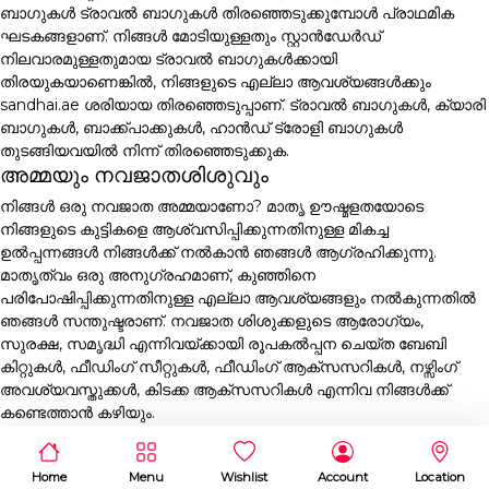
ബാഗുകൾ ട്രാവൽ ബാഗുകൾ തിരഞ്ഞെടുക്കുമ്പോൾ പ്രാഥമിക
ഘടകങ്ങളാണ്. നിങ്ങൾ മോടിയുള്ളതും സ്റ്റാൻഡേർഡ്
നിലവാരമുള്ളതുമായ ട്രാവൽ ബാഗുകൾക്കായി
തിരയുകയാണെങ്കിൽ, നിങ്ങളുടെ എല്ലാ ആവശ്യങ്ങൾക്കും
sandhai.ae ശരിയായ തിരഞ്ഞെടുപ്പാണ്. ട്രാവൽ ബാഗുകൾ, ക്യാരി
ബാഗുകൾ, ബാക്ക്പാക്കുകൾ, ഹാൻഡ് ട്രോളി ബാഗുകൾ
തുടങ്ങിയവയിൽ നിന്ന് തിരഞ്ഞെടുക്കുക.
അമ്മയും നവജാതശിശുവും
നിങ്ങൾ ഒരു നവജാത അമ്മയാണോ? മാതൃ ഊഷ്മളതയോടെ
നിങ്ങളുടെ കുട്ടികളെ ആശ്വസിപ്പിക്കുന്നതിനുള്ള മികച്ച
ഉൽപ്പന്നങ്ങൾ നിങ്ങൾക്ക് നൽകാൻ ഞങ്ങൾ ആഗ്രഹിക്കുന്നു.
മാതൃത്വം ഒരു അനുഗ്രഹമാണ്, കുഞ്ഞിനെ
പരിപോഷിപ്പിക്കുന്നതിനുള്ള എല്ലാ ആവശ്യങ്ങളും നൽകുന്നതിൽ
ഞങ്ങൾ സന്തുഷ്ടരാണ്. നവജാത ശിശുക്കളുടെ ആരോഗ്യം,
സുരക്ഷ, സമൃദ്ധി എന്നിവയ്ക്കായി രൂപകൽപ്പന ചെയ്ത ബേബി
കിറ്റുകൾ, ഫീഡിംഗ് സീറ്റുകൾ, ഫീഡിംഗ് ആക്സസറികൾ, നഴ്സിംഗ്
അവശ്യവസ്തുക്കൾ, കിടക്ക ആക്സസറികൾ എന്നിവ നിങ്ങൾക്ക്
കണ്ടെത്താൻ കഴിയും.
Home
Menu
Wishlist
Account
Location