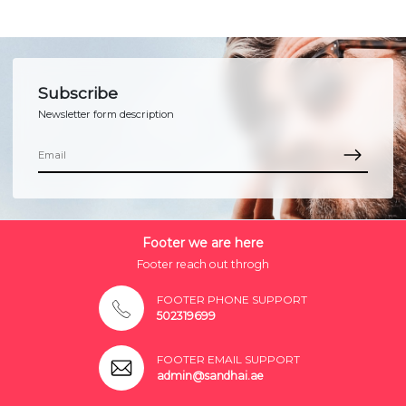
Subscribe
Newsletter form description
Footer we are here
Footer reach out throgh
FOOTER PHONE SUPPORT
502319699
FOOTER EMAIL SUPPORT
admin@sandhai.ae