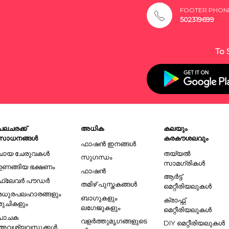
FOOTER PHON
502319699
To 
പലചരക്ക്
അധിക
കലയും
സാധനങ്ങൾ
കരകൗശലവും
ഫാഷൻ ഇനങ്ങൾ
ചായ ചേരുവകൾ
തയ്യൽ
സുഗന്ധം
സാമഗ്രികൾ
ഉണങ്ങിയ ഭക്ഷണം
ഫാഷൻ
ആർട്ട്
ഫ്ലേവർ പൗഡർ
തമിഴ് പുസ്തകങ്ങൾ
മെറ്റീരിയലുകൾ
മധുരപലഹാരങ്ങളും
ബാഗുകളും
ക്രാഫ്റ്റ്
രുചികളും
ലഗേജുകളും
മെറ്റീരിയലുകൾ
പാചക
വളർത്തുമൃഗങ്ങളുടെ
DIY മെറ്റീരിയലുകൾ
അവശ്യവസ്തുക്കൾ