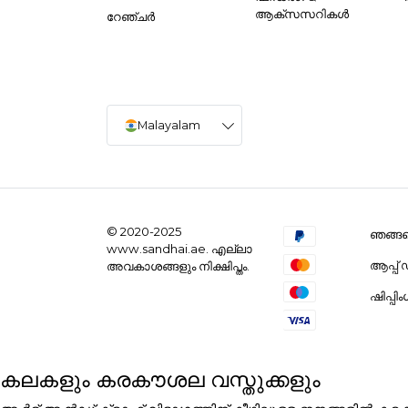
ആക്സസറികൾ
റേഞ്ചർ
Malayalam
© 2020-2025
ഞങ്ങളെ
www.sandhai.ae. എല്ലാ
ആപ്പ
അവകാശങ്ങളും നിക്ഷിപ്തം.
ഷിപ്പി
കലകളും കരകൗശല വസ്തുക്കളും