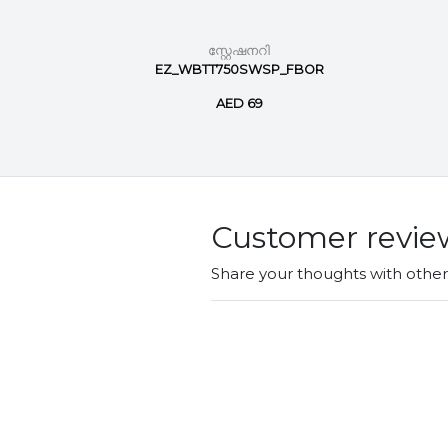
സ്റ്റേഷനറി
nt marker
EZ_WBTT750SWSP_FBOR
AED 69
Customer revie
Share your thoughts with othe