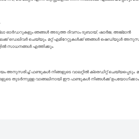
y
ല്ലാ ഓർഡറുകളും ഞങ്ങൾ അടുത്ത ദിവസം ദുബായ്, ഷാർജ, അജ്മാൻ
ലേക്ക് ഡെലിവർ ചെയ്യും. മറ്റ് എമിറേറ്റുകൾക്ക് ഞങ്ങൾ ഷെഡ്യൂൾ അനുസരിച
ളിൽ സാധനങ്ങൾ എത്തിക്കും.
 അനുസരിച്ച് ഫണ്ടുകൾ നിങ്ങളുടെ വാലറ്റിൽ ക്രെഡിറ്റ് ചെയ്യപ്പെടും. 
്ങളുടെ തുടർന്നുള്ള വാങ്ങലിനായി ഈ ഫണ്ടുകൾ നിങ്ങൾക്ക് ഉപയോഗിക്കാം