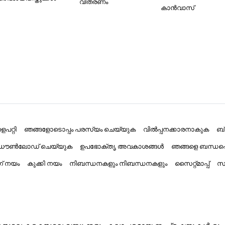
വിതരണം
കാൻവാസ്
പറ്റി
ഞങ്ങളോടൊപ്പം പരസ്യം ചെയ്യുക
വിൽപ്പനക്കാരനാകുക
ബ
് ഡൗൺലോഡ് ചെയ്യുക
ഉപഭോക്തൃ അവകാശങ്ങൾ
ഞങ്ങളെ ബന്ധപ്
ംഗ് നയം
കുക്കി നയം
നിബന്ധനകളും നിബന്ധനകളും
സൈറ്റ്മാപ്പ്
സാ