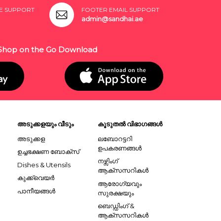
E SUPPORT
FOOTER EMAIL SUPPORT
admin@sandhai.ae
Shop on the Go Download
അടുക്കളയും വീടും
കൂടുതൽ വിഭാഗങ്ങൾ
അടുക്കള
ലബോറട്ടറി
ഉപകരണങ്ങൾ
ഉച്ചഭക്ഷണ ബോക്സ്
നഴ്സിംഗ്
Dishes & Utensils
ആക്സസറികൾ
കുക്ക്വെയർ
ആരോഗ്യവും
പാനീയങ്ങൾ
സുരക്ഷയും
ബെഡ്ഡിംഗ് &
ആക്സസറികൾ