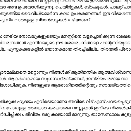
ൽ കരകൗശല കരകൗശല വസ്തുക്കളും കലാപരമായ ഇംപ്രഷനുകൾ രൂപക
അവ ഉപയോഗിക്കുന്നു. പെയിന്റുകൾ, ബ്രഷുകൾ, പാലറ്റ് പാഡു
 ഇനങ്ങൾ തുടങ്ങിയ വൈവിധ്യമാർന്ന കലാ ഉപകരണങ്ങൾ ഈ വിഭാ
കച്ച നിലവാരമുള്ള ബ്രാൻഡുകൾ ലഭ്യമാണ്.
സ നേടിയ നോവലുകളുടെയും മനസ്സിനെ വളച്ചൊടിക്കുന്ന ശേഖര
ാവിവരണങ്ങൾ എന്നിവയുടെ ഈ ശേഖരം നിങ്ങളെ ഫാന്റസിയുടെ മ
ുസ്തകക്കടകളിൽ ഭയാനകമായ തിരച്ചിലില്ല. തിരയൽ പ്രോംപ്റ്റി
ാരമല്ലാതെ മറ്റൊന്നും നിങ്ങൾക്ക് ആത്യന്തിക ആത്മവിശ്വാസ
ങൾ, ആകർഷകമായ സുഗന്ധദ്രവ്യങ്ങൾ, ഇന്ദ്രിയപരമായ നഖ കലാക
ശോധിക്കുക, നിങ്ങളുടെ ആരോഗ്യത്തിന്റെയും സൗന്ദര്യത്തിന്റെ
ുക! ഹൃദയം എവിടെയാണോ അവിടെ വീട് എന്ന് പറയപ്പെടുന്നു!. 
ിവ പോലുള്ള അലങ്കാര കരകൗശല വസ്തുക്കൾ ഇവിടെ നിങ്ങൾക
ർദ്ധിപ്പിക്കും. ജീവിതം ഒരു കലയായി മാറുന്നു, താമസസ്ഥലം ക
്ഷിക്കാത്തത്? അതും, അലങ്കാരത്തിന്റെ ഒരു സ്പർശം നിങ്