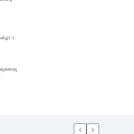
്ച് 2-3
മറ്റേതൊരു
.