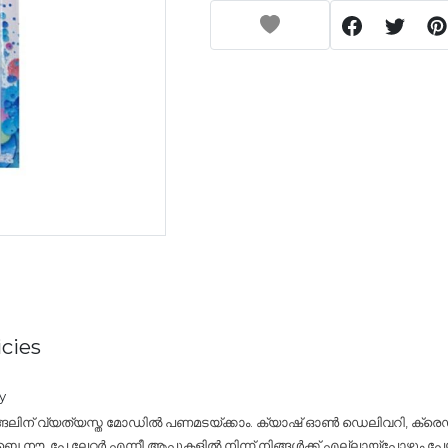
cies
y
്ങലിന് വ്യത്യസ്ത മോഡിൽ പണമടയ്ക്കാം. ക്യാഷ് ഓൺ ഡെലിവറി, ക്രെഡി
നൗ, പേ ലേറ്റർ എന്നീ ആപ്പുകളിൽ നിന്ന് നിങ്ങൾക്ക് എല്ലായ്പ്പോഴും പേയ്