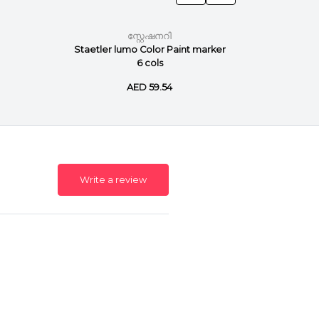
സ്റ്റേഷനറി
Staetler lumo Color Paint marker
Staetler
6 cols
AED 59.54
Write a review