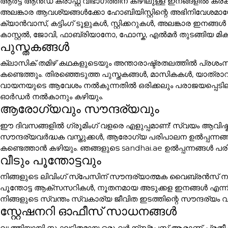
ആർട്ട് ആൻഡ് ക്രാഫ്റ്റ് വിഭാഗത്തിന് കീഴിലുള്ള ഇനങ്ങളി
അലങ്കാര ആവശ്യങ്ങൾക്കോ ഹോബിയിസ്റ്റിന്റെ അഭിനിവേശമായോ 
ക്യാൻവാസ്, കട്ടിംഗ് ടൂളുകൾ, സ്റ്റിക്കറുകൾ, അലങ്കാര
കാസ്റ്റൽ, ജോവി, ഫാബ്രിയാനോ, ഫോസ്ക, എൽമർ തുടങ്ങിയ മി
പുസ്തകങ്ങൾ
ക്ലാസിക് തമിഴ് കഥകളുടെയും അന്താരാഷ്ട്രതലത്തിൽ പ്രശം
കണ്ടെത്തും. തിരഞ്ഞെടുത്ത പുസ്തകങ്ങൾ, മാസികകൾ, യാത്ര
വായനയുടെ ആവേശം നൽകുന്നതിൽ ഒരിക്കലും പരാജയപ്പെടില്ല. പ
ഓർഡർ നൽകാനും കഴിയും.
ആരോഗ്യവും സൗന്ദര്യവും
ഈ ദിവസങ്ങളിൽ ഗ്രൂമിംഗ് വളരെ എളുപ്പമാണ്! സ്വയം ആവിഷ്ക
സൗന്ദര്യവർദ്ധക വസ്തുക്കൾ, ആരോഗ്യ പരിപാലന ഉൽപ്പന്നങ്
കണ്ടെത്താൻ കഴിയും. ഞങ്ങളുടെ sandhai.ae ഉൽപ്പന്നങ്ങൾ പരി
വീടും പൂന്തോട്ടവും
നിങ്ങളുടെ ലിവിംഗ് സ്പേസിന് സൗന്ദര്യാത്മക വൈബ്രൻസ് നൽക
പൂന്തോട്ട ആക്സസറികൾ, നൂതനമായ അടുക്കള ഇനങ്ങൾ എന്ന
നിങ്ങളുടെ സ്വന്തം സ്വകാര്യ ജീവിത ഇടത്തിന്റെ സൗന്ദര്യം വ
സ്റ്റേഷനറി ഓഫീസ് സാധനങ്ങൾ
വൃത്തിയായി സംഘടിതമായ ഒരു വർക്ക്സ്പേസ് ആരാണ് പ്രതീക