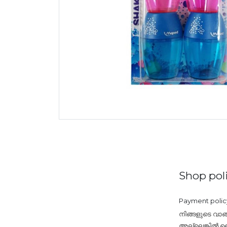
Shop poli
Payment polic
നിങ്ങളുടെ വാങ
അല്ലെങ്കിൽ ബൈ 