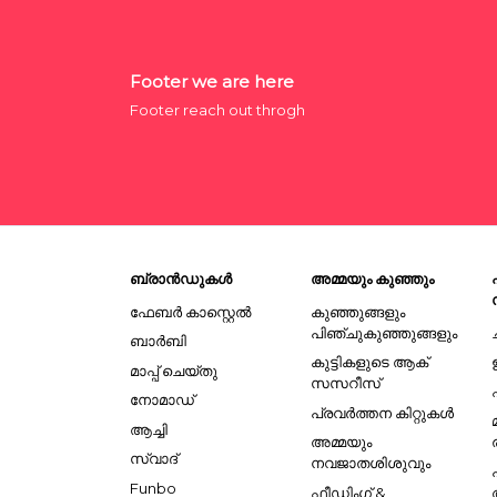
Footer we are here
Footer reach out throgh
ബ്രാൻഡുകൾ
അമ്മയും കുഞ്ഞും
ഫേബർ കാസ്റ്റെൽ
കുഞ്ഞുങ്ങളും
പിഞ്ചുകുഞ്ഞുങ്ങളും
ബാർബി
കുട്ടികളുടെ ആക്
മാപ്പ് ചെയ്തു
സസറീസ്
നോമാഡ്
പ്രവർത്തന കിറ്റുകൾ
ആച്ചി
അമ്മയും
സ്വാദ്
നവജാതശിശുവും
Funbo
ഫീഡിംഗ് &