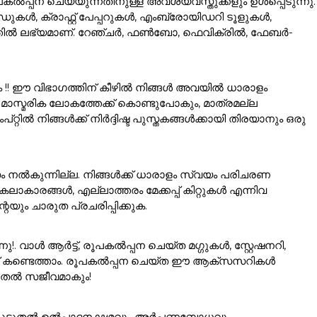
ൽപ്പന ചെയ്യുന്നതിനുള്ള അവശ്യവസ്തുക്കളും ഉൾപ്പെടുന്നു.
കൾ, ക്രാഫ്റ്റ് പേപ്പറുകൾ, എംബ്രോയിഡറി ടൂളുകൾ,
ഗത്തിൽ ലഭ്യമാണ്. റേഞ്ചർ, ഫൺബോ, ഫെവിക്രിൽ, ഫേബർ-
ം !! ഈ വിഭാഗത്തിന് കീഴിൽ നിങ്ങൾ അവയിൽ ധാരാളം
ാസ്മരിക ലോകത്തേക്ക് കൊണ്ടുപോകും, മാത്രമല്ല
ൽ നിങ്ങൾക്ക് നിർദ്ദിഷ്ട പുസ്തകങ്ങൾക്കായി തിരയാനും ഒരു
ം നൽകുന്നില്ല. നിങ്ങൾക്ക് ധാരാളം സ്വയം പരിചരണ
ാരങ്ങൾ, എല്ലാത്തരം മേക്കപ്പ് കിറ്റുകൾ എന്നിവ
യും ചാരുത പ്രചരിപ്പിക്കുക.
വാൾ ആർട്ട്, രൂപകൽപ്പന ചെയ്ത മഗ്ഗുകൾ, സ്റ്റേഷനറി,
്ക് കണ്ടെത്താം. രൂപകൽപ്പന ചെയ്ത ഈ ആക്സസറികൾ
ൂടുതൽ സജീവമാകും!
ങളെ കൂടുതൽ ഉൽപാദനക്ഷമവും അർപ്പണബോധവും