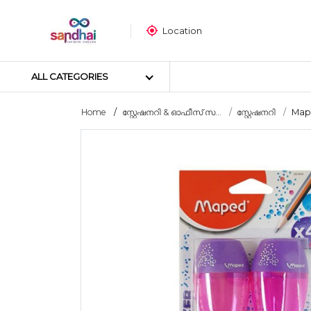
Location
ALL CATEGORIES
Home
സ്റ്റേഷനറി & ഓഫീസ് സ...
സ്റ്റേഷനറി
Mape
Most popular
ക്രാഫ്റ്റ് മെറ്റീരിയലുകൾ
തയ്യൽ സാമഗ്രികൾ
ആർട്ട് മെറ്റീരിയലുകൾ
DIY മെറ്റീരിയലുകൾ
ആർട്സ് & കരകൗശല ഉപകര
സ്റ്റിക്കർ പോസ്റ്റർ
പസിൾ