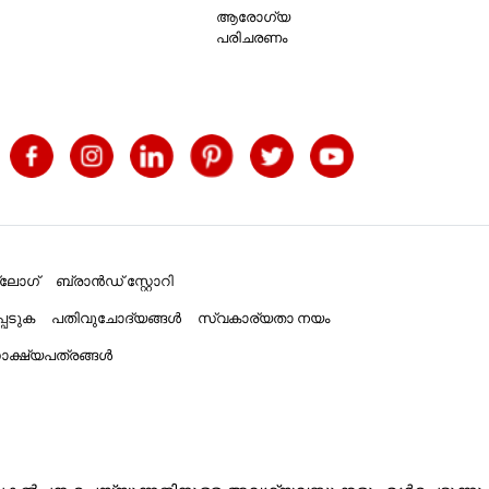
ആരോഗ്യ
പരിചരണം
്ലോഗ്
ബ്രാൻഡ് സ്റ്റോറി
പെടുക
പതിവുചോദ്യങ്ങൾ
സ്വകാര്യതാ നയം
ക്ഷ്യപത്രങ്ങൾ