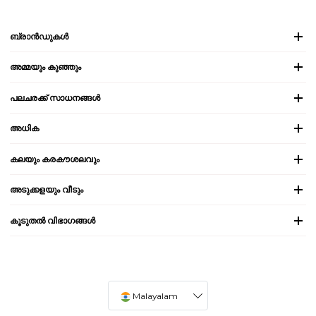
ബ്രാൻഡുകൾ
അമ്മയും കുഞ്ഞും
പലചരക്ക് സാധനങ്ങൾ
അധിക
കലയും കരകൗശലവും
അടുക്കളയും വീടും
കൂടുതൽ വിഭാഗങ്ങൾ
Malayalam