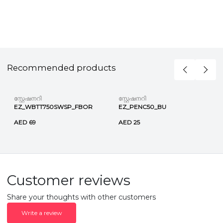
Recommended products
സ്റ്റേഷനറി
സ്റ്റേഷനറി
EZ_WBTT750SWSP_FBOR
EZ_PENC50_BU
AED 69
AED 25
Customer reviews
Share your thoughts with other customers
Write a review