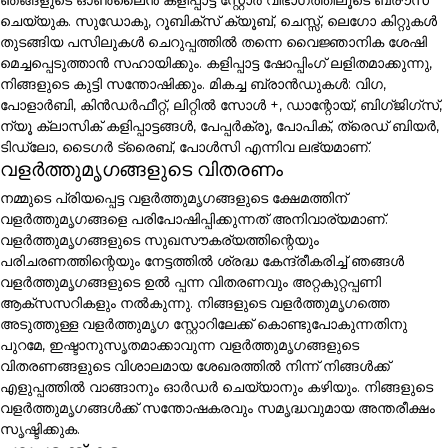
ചെയ്യുക. സുഡോകു, റൂബിക്സ് ക്യൂബ്, ചെസ്സ്, ലെഗോ കിറ്റുകൾ
തുടങ്ങിയ പസിലുകൾ ചെറുപ്പത്തിൽ തന്നെ വൈജ്ഞാനിക ശേഷി
മെച്ചപ്പെടുത്താൻ സഹായിക്കും. കളിപ്പാട്ട ഷോപ്പിംഗ് ലളിതമാക്കുന്നു,
നിങ്ങളുടെ കുട്ടി സന്തോഷിക്കും. മികച്ച ബ്രാൻഡുകൾ: വിഗ,
പോളാർബി, കിൻഡർഫീറ്റ്, ലിറ്റിൽ സോൾ +, ഡാന്റോയ്, ബിഗ്ജിഗ്സ്,
ന്യൂ ക്ലാസിക് കളിപ്പാട്ടങ്ങൾ, പേപ്പർക്രൂ, പോപിക്, ത്രെഡ് ബിയർ,
ടിഡ്ലോ, ടൈഗർ ട്രൈബ്, പോൾസി എന്നിവ ലഭ്യമാണ്.
വളർത്തുമൃഗങ്ങളുടെ വിതരണം
നമ്മുടെ പ്രിയപ്പെട്ട വളർത്തുമൃഗങ്ങളുടെ ക്ഷേമത്തിന്
വളർത്തുമൃഗങ്ങളെ പരിപോഷിപ്പിക്കുന്നത് അനിവാര്യമാണ്.
വളർത്തുമൃഗങ്ങളുടെ സുഖസൗകര്യത്തിന്റെയും
പരിചരണത്തിന്റെയും നേട്ടത്തിൽ ശ്രദ്ധ കേന്ദ്രീകരിച്ച് ഞങ്ങൾ
വളർത്തുമൃഗങ്ങളുടെ ഉൽ പ്പന്ന വിതരണവും അറ്റകുറ്റപ്പണി
ആക്സസറികളും നൽകുന്നു. നിങ്ങളുടെ വളർത്തുമൃഗത്തെ
അടുത്തുള്ള വളർത്തുമൃഗ സ്റ്റോറിലേക്ക് കൊണ്ടുപോകുന്നതിനു
പുറമേ, ഇഷ്ടാനുസൃതമാക്കാവുന്ന വളർത്തുമൃഗങ്ങളുടെ
വിതരണങ്ങളുടെ വിശാലമായ ശേഖരത്തിൽ നിന്ന് നിങ്ങൾക്ക്
എളുപ്പത്തിൽ വാങ്ങാനും ഓർഡർ ചെയ്യാനും കഴിയും. നിങ്ങളുടെ
വളർത്തുമൃഗങ്ങൾക്ക് സന്തോഷകരവും സമൃദ്ധവുമായ അന്തരീക്ഷം
സൃഷ്ടിക്കുക.