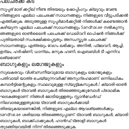
പലചരക്ക് കട
സൂപ്പര് മാര് ക്കറ്റില് നീണ്ട തിരയലും ഷോപ്പിംഗും ക്യൂവും വേണ്ട.
നിങ്ങളുടെ എല്ലാ പലചരക്ക് സാധനങ്ങളും നിങ്ങളുടെ വീട്ടുപടിക്കൽ
എത്തിക്കുക. അടുത്തുള്ള സൂപ്പർമാർക്കറ്റിൽ നിങ്ങൾക്ക് കണ്ടെത്താൻ
കഴിയുന്ന എല്ലാ പലചരക്ക് സാധനങ്ങളും Sandhai.ae നൽകുന്നു.
ഞങ്ങളുടെ ഓൺലൈൻ പലചരക്ക് ഡെലിവറി ഓപ്ഷൻ നിങ്ങൾക്ക്
പുതിയതായി സംരക്ഷിക്കപ്പെട്ടതും അസംസ്കൃത പലചരക്ക്
സാധനങ്ങളും എത്രയും വേഗം ലഭിക്കും. അനിൽ, ഫ്ലേവറി, ആച്ചി,
ഉദ്യം, ഹർഷിണി, ധാന്യം, മനുക ഹണി, ഐബബിൾ ടീ എന്നിവ
ലഭ്യമാണ്
ബാഗുകളും ലഗേജുകളും
സുഖകരവും വിശ്വസനീയവുമായ ബാഗുകളും ലഗേജുകളും
പതിവായി യാത്ര ചെയ്യുന്നവർക്ക് അനുഗ്രഹമാണ്. ഒന്നിലധികം
കമ്പാർട്ട്മെന്റുകളും സ്ഥലവുമുള്ള സ്യൂട്ട്കേസുകൾ / ക്യാരി-ഓൺ
ബാഗുകൾ ട്രാവൽ ബാഗുകൾ തിരഞ്ഞെടുക്കുമ്പോൾ പ്രാഥമിക
ഘടകങ്ങളാണ്. നിങ്ങൾ മോടിയുള്ളതും സ്റ്റാൻഡേർഡ്
നിലവാരമുള്ളതുമായ ട്രാവൽ ബാഗുകൾക്കായി
തിരയുകയാണെങ്കിൽ, നിങ്ങളുടെ എല്ലാ ആവശ്യങ്ങൾക്കും
sandhai.ae ശരിയായ തിരഞ്ഞെടുപ്പാണ്. ട്രാവൽ ബാഗുകൾ, ക്യാരി
ബാഗുകൾ, ബാക്ക്പാക്കുകൾ, ഹാൻഡ് ട്രോളി ബാഗുകൾ
തുടങ്ങിയവയിൽ നിന്ന് തിരഞ്ഞെടുക്കുക.