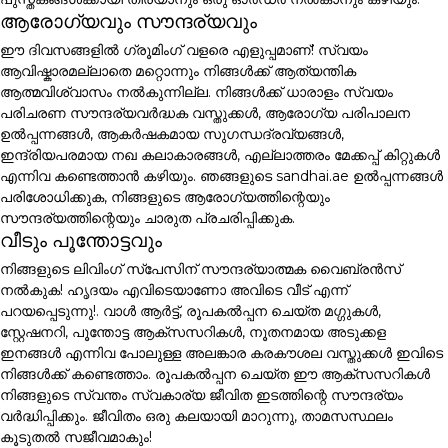
ആരോഗ്യവും സൗന്ദര്യവും
ഈ ദിവസങ്ങളിൽ ഗ്രൂമിംഗ് വളരെ എളുപ്പമാണ്! സ്വയം
ആവിഷ്കാരമല്ലാതെ മറ്റൊന്നും നിങ്ങൾക്ക് ആത്യന്തിക
ആത്മവിശ്വാസം നൽകുന്നില്ല. നിങ്ങൾക്ക് ധാരാളം സ്വയം
പരിചരണ സൗന്ദര്യവർദ്ധക വസ്തുക്കൾ, ആരോഗ്യ പരിപാലന
ഉൽപ്പന്നങ്ങൾ, ആകർഷകമായ സുഗന്ധദ്രവ്യങ്ങൾ,
ഇന്ദ്രിയപരമായ നഖ കലാകാരങ്ങൾ, എല്ലാത്തരം മേക്കപ്പ് കിറ്റുകൾ
എന്നിവ കണ്ടെത്താൻ കഴിയും. ഞങ്ങളുടെ sandhai.ae ഉൽപ്പന്നങ്ങൾ
പരിശോധിക്കുക, നിങ്ങളുടെ ആരോഗ്യത്തിന്റെയും
സൗന്ദര്യത്തിന്റെയും ചാരുത പ്രചരിപ്പിക്കുക.
വീടും പൂന്തോട്ടവും
നിങ്ങളുടെ ലിവിംഗ് സ്പേസിന് സൗന്ദര്യാത്മക വൈബ്രൻസ്
നൽകുക! ഹൃദയം എവിടെയാണോ അവിടെ വീട് എന്ന്
പറയപ്പെടുന്നു!. വാൾ ആർട്ട്, രൂപകൽപ്പന ചെയ്ത മഗ്ഗുകൾ,
സ്റ്റേഷനറി, പൂന്തോട്ട ആക്സസറികൾ, നൂതനമായ അടുക്കള
ഇനങ്ങൾ എന്നിവ പോലുള്ള അലങ്കാര കരകൗശല വസ്തുക്കൾ ഇവിടെ
നിങ്ങൾക്ക് കണ്ടെത്താം. രൂപകൽപ്പന ചെയ്ത ഈ ആക്സസറികൾ
നിങ്ങളുടെ സ്വന്തം സ്വകാര്യ ജീവിത ഇടത്തിന്റെ സൗന്ദര്യം
വർദ്ധിപ്പിക്കും. ജീവിതം ഒരു കലയായി മാറുന്നു, താമസസ്ഥലം
കൂടുതൽ സജീവമാകും!