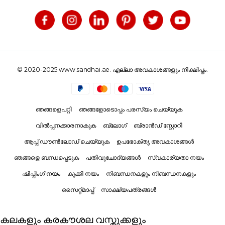
© 2020-2025 www.sandhai.ae. എല്ലാ അവകാശങ്ങളും നിക്ഷിപ്തം.
ഞങ്ങളെപറ്റി
ഞങ്ങളോടൊപ്പം പരസ്യം ചെയ്യുക
വിൽപ്പനക്കാരനാകുക
ബ്ലോഗ്
ബ്രാൻഡ് സ്റ്റോറി
ആപ്പ് ഡൗൺലോഡ് ചെയ്യുക
ഉപഭോക്തൃ അവകാശങ്ങൾ
ഞങ്ങളെ ബന്ധപ്പെടുക
പതിവുചോദ്യങ്ങൾ
സ്വകാര്യതാ നയം
ഷിപ്പിംഗ് നയം
കുക്കി നയം
നിബന്ധനകളും നിബന്ധനകളും
സൈറ്റ്മാപ്പ്
സാക്ഷ്യപത്രങ്ങൾ
കലകളും കരകൗശല വസ്തുക്കളും