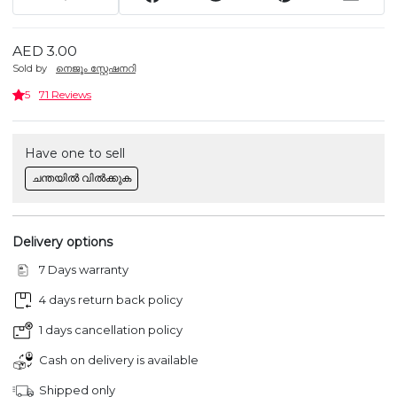
AED 3.00
Sold by
നെജൂം സ്റ്റേഷനറി
5
71 Reviews
Have one to sell
ചന്തയിൽ വിൽക്കുക
Delivery options
7 Days warranty
4 days return back policy
1 days cancellation policy
Cash on delivery is available
Shipped only