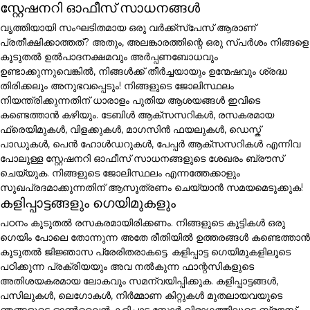
സ്റ്റേഷനറി ഓഫീസ് സാധനങ്ങൾ
വൃത്തിയായി സംഘടിതമായ ഒരു വർക്ക്സ്പേസ് ആരാണ്
പ്രതീക്ഷിക്കാത്തത്? അതും, അലങ്കാരത്തിന്റെ ഒരു സ്പർശം നിങ്ങളെ
കൂടുതൽ ഉൽപാദനക്ഷമവും അർപ്പണബോധവും
ഉണ്ടാക്കുന്നുവെങ്കിൽ, നിങ്ങൾക്ക് തീർച്ചയായും ഉന്മേഷവും ശ്രദ്ധ
തിരിക്കലും അനുഭവപ്പെടും! നിങ്ങളുടെ ജോലിസ്ഥലം
നിയന്ത്രിക്കുന്നതിന് ധാരാളം പുതിയ ആശയങ്ങൾ ഇവിടെ
കണ്ടെത്താൻ കഴിയും. ടേബിൾ ആക്സസറികൾ, രസകരമായ
ഫ്രെയിമുകൾ, വിളക്കുകൾ, മാഗസിൻ ഫയലുകൾ, ഡെസ്ക്
പാഡുകൾ, പെൻ ഹോൾഡറുകൾ, പേപ്പർ ആക്സസറികൾ എന്നിവ
പോലുള്ള സ്റ്റേഷനറി ഓഫീസ് സാധനങ്ങളുടെ ശേഖരം ബ്രൗസ്
ചെയ്യുക. നിങ്ങളുടെ ജോലിസ്ഥലം എന്നത്തേക്കാളും
സുഖപ്രദമാക്കുന്നതിന് ആസൂത്രണം ചെയ്യാൻ സമയമെടുക്കുക!
കളിപ്പാട്ടങ്ങളും ഗെയിമുകളും
പഠനം കൂടുതൽ രസകരമായിരിക്കണം. നിങ്ങളുടെ കുട്ടികൾ ഒരു
ഗെയിം പോലെ തോന്നുന്ന അതേ രീതിയിൽ ഉത്തരങ്ങൾ കണ്ടെത്താൻ
കൂടുതൽ ജിജ്ഞാസ പ്രേരിതരാകട്ടെ. കളിപ്പാട്ട ഗെയിമുകളിലൂടെ
പഠിക്കുന്ന പ്രക്രിയയും അവ നൽകുന്ന ഫാന്റസികളുടെ
അതിശയകരമായ ലോകവും സമന്വയിപ്പിക്കുക. കളിപ്പാട്ടങ്ങൾ,
പസിലുകൾ, ലെഗോകൾ, നിർമ്മാണ കിറ്റുകൾ മുതലായവയുടെ
ഞങ്ങളുടെ ഓൺലൈൻ കളിപ്പാട്ട സ്റ്റോർ വിഭാഗത്തിലൂടെ ബ്രൗസ്