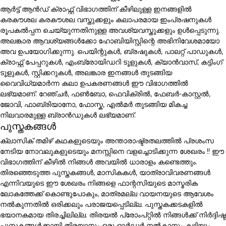
ആർട്ട് ആൻഡ് ക്രാഫ്റ്റ് വിഭാഗത്തിന് കീഴിലുള്ള ഇനങ്ങളിൽ
കരകൗശല കരകൗശല വസ്തുക്കളും കലാപരമായ ഇംപ്രഷനുകൾ
രൂപകൽപ്പന ചെയ്യുന്നതിനുള്ള അവശ്യവസ്തുക്കളും ഉൾപ്പെടുന്നു.
അലങ്കാര ആവശ്യങ്ങൾക്കോ ഹോബിയിസ്റ്റിന്റെ അഭിനിവേശമായോ
അവ ഉപയോഗിക്കുന്നു. പെയിന്റുകൾ, ബ്രഷുകൾ, പാലറ്റ് പാഡുകൾ,
ക്രാഫ്റ്റ് പേപ്പറുകൾ, എംബ്രോയിഡറി ടൂളുകൾ, ക്യാൻവാസ്, കട്ടിംഗ്
ടൂളുകൾ, സ്റ്റിക്കറുകൾ, അലങ്കാര ഇനങ്ങൾ തുടങ്ങിയ
വൈവിധ്യമാർന്ന കലാ ഉപകരണങ്ങൾ ഈ വിഭാഗത്തിൽ
ലഭ്യമാണ്. റേഞ്ചർ, ഫൺബോ, ഫെവിക്രിൽ, ഫേബർ-കാസ്റ്റൽ,
ജോവി, ഫാബ്രിയാനോ, ഫോസ്ക, എൽമർ തുടങ്ങിയ മികച്ച
നിലവാരമുള്ള ബ്രാൻഡുകൾ ലഭ്യമാണ്.
പുസ്തകങ്ങൾ
ക്ലാസിക് തമിഴ് കഥകളുടെയും അന്താരാഷ്ട്രതലത്തിൽ പ്രശംസ
നേടിയ നോവലുകളുടെയും മനസ്സിനെ വളച്ചൊടിക്കുന്ന ശേഖരം !! ഈ
വിഭാഗത്തിന് കീഴിൽ നിങ്ങൾ അവയിൽ ധാരാളം കണ്ടെത്തും.
തിരഞ്ഞെടുത്ത പുസ്തകങ്ങൾ, മാസികകൾ, യാത്രാവിവരണങ്ങൾ
എന്നിവയുടെ ഈ ശേഖരം നിങ്ങളെ ഫാന്റസിയുടെ മാസ്മരിക
ലോകത്തേക്ക് കൊണ്ടുപോകും, മാത്രമല്ല വായനയുടെ ആവേശം
നൽകുന്നതിൽ ഒരിക്കലും പരാജയപ്പെടില്ല. പുസ്തകക്കടകളിൽ
ഭയാനകമായ തിരച്ചിലില്ല. തിരയൽ പ്രോംപ്റ്റിൽ നിങ്ങൾക്ക് നിർദ്ദിഷ്ട
പുസ്തകങ്ങൾക്കായി തിരയാനും ഒരു ഓർഡർ നൽകാനും കഴിയും.