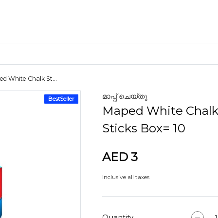
d White Chalk St...
മാപ്പ് ചെയ്തു
BestSeller
ക്രാഫ്റ്റ് മെറ്റീരിയലുകൾ
Maped White Chal
കളിമണ്ണ്
Sticks Box= 10
AED 3
ണങ്ങൾ
Inclusive all taxes
Quantity