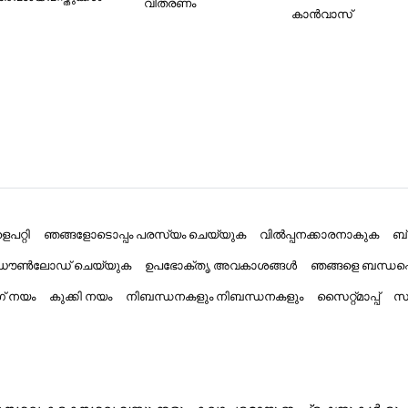
വിതരണം
കാൻവാസ്
പറ്റി
ഞങ്ങളോടൊപ്പം പരസ്യം ചെയ്യുക
വിൽപ്പനക്കാരനാകുക
ബ
് ഡൗൺലോഡ് ചെയ്യുക
ഉപഭോക്തൃ അവകാശങ്ങൾ
ഞങ്ങളെ ബന്ധപ്
ംഗ് നയം
കുക്കി നയം
നിബന്ധനകളും നിബന്ധനകളും
സൈറ്റ്മാപ്പ്
സാ