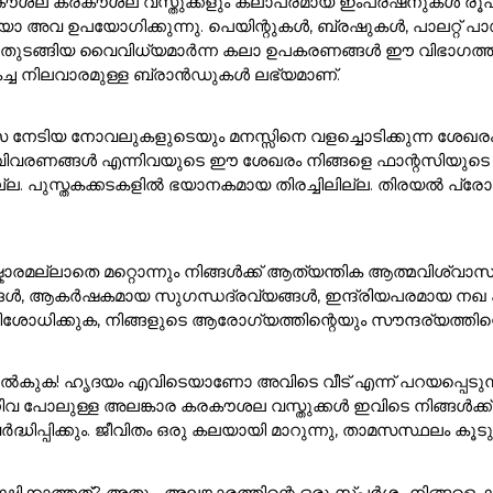
ൽ കരകൗശല കരകൗശല വസ്തുക്കളും കലാപരമായ ഇംപ്രഷനുകൾ രൂപക
അവ ഉപയോഗിക്കുന്നു. പെയിന്റുകൾ, ബ്രഷുകൾ, പാലറ്റ് പാഡു
 ഇനങ്ങൾ തുടങ്ങിയ വൈവിധ്യമാർന്ന കലാ ഉപകരണങ്ങൾ ഈ വിഭാ
കച്ച നിലവാരമുള്ള ബ്രാൻഡുകൾ ലഭ്യമാണ്.
സ നേടിയ നോവലുകളുടെയും മനസ്സിനെ വളച്ചൊടിക്കുന്ന ശേഖര
ാവിവരണങ്ങൾ എന്നിവയുടെ ഈ ശേഖരം നിങ്ങളെ ഫാന്റസിയുടെ മ
ുസ്തകക്കടകളിൽ ഭയാനകമായ തിരച്ചിലില്ല. തിരയൽ പ്രോംപ്റ്റി
ാരമല്ലാതെ മറ്റൊന്നും നിങ്ങൾക്ക് ആത്യന്തിക ആത്മവിശ്വാസ
ങൾ, ആകർഷകമായ സുഗന്ധദ്രവ്യങ്ങൾ, ഇന്ദ്രിയപരമായ നഖ കലാക
ശോധിക്കുക, നിങ്ങളുടെ ആരോഗ്യത്തിന്റെയും സൗന്ദര്യത്തിന്റെ
ുക! ഹൃദയം എവിടെയാണോ അവിടെ വീട് എന്ന് പറയപ്പെടുന്നു!. 
ിവ പോലുള്ള അലങ്കാര കരകൗശല വസ്തുക്കൾ ഇവിടെ നിങ്ങൾക
ർദ്ധിപ്പിക്കും. ജീവിതം ഒരു കലയായി മാറുന്നു, താമസസ്ഥലം ക
്ഷിക്കാത്തത്? അതും, അലങ്കാരത്തിന്റെ ഒരു സ്പർശം നിങ്