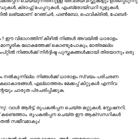
ൽപ്പന ചെയ്യുന്നതിനുള്ള അവശ്യവസ്തുക്കളും ഉൾപ്പെടുന്നു.
കൾ, ക്രാഫ്റ്റ് പേപ്പറുകൾ, എംബ്രോയിഡറി ടൂളുകൾ,
ഗത്തിൽ ലഭ്യമാണ്. റേഞ്ചർ, ഫൺബോ, ഫെവിക്രിൽ, ഫേബർ-
ം !! ഈ വിഭാഗത്തിന് കീഴിൽ നിങ്ങൾ അവയിൽ ധാരാളം
ാസ്മരിക ലോകത്തേക്ക് കൊണ്ടുപോകും, മാത്രമല്ല
ൽ നിങ്ങൾക്ക് നിർദ്ദിഷ്ട പുസ്തകങ്ങൾക്കായി തിരയാനും ഒരു
ം നൽകുന്നില്ല. നിങ്ങൾക്ക് ധാരാളം സ്വയം പരിചരണ
ാരങ്ങൾ, എല്ലാത്തരം മേക്കപ്പ് കിറ്റുകൾ എന്നിവ
യും ചാരുത പ്രചരിപ്പിക്കുക.
വാൾ ആർട്ട്, രൂപകൽപ്പന ചെയ്ത മഗ്ഗുകൾ, സ്റ്റേഷനറി,
്ക് കണ്ടെത്താം. രൂപകൽപ്പന ചെയ്ത ഈ ആക്സസറികൾ
ൂടുതൽ സജീവമാകും!
ങളെ കൂടുതൽ ഉൽപാദനക്ഷമവും അർപ്പണബോധവും