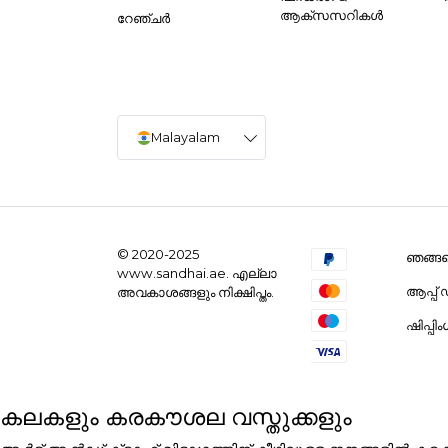
ആക്സസറികൾ
റേഞ്ചർ
Malayalam
© 2020-2025
ഞങ്ങളെ
www.sandhai.ae. എല്ലാ
ആപ്പ
അവകാശങ്ങളും നിക്ഷിപ്തം.
ഷിപ്പി
കലകളും കരകൗശല വസ്തുക്കളും