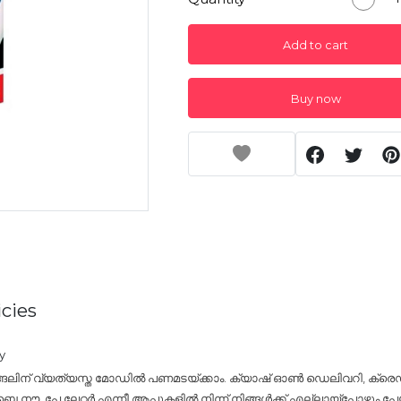
Add to cart
Buy now
cies
y
്ങലിന് വ്യത്യസ്ത മോഡിൽ പണമടയ്ക്കാം. ക്യാഷ് ഓൺ ഡെലിവറി, ക്രെഡി
നൗ, പേ ലേറ്റർ എന്നീ ആപ്പുകളിൽ നിന്ന് നിങ്ങൾക്ക് എല്ലായ്പ്പോഴും പേയ്