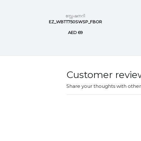
സ്റ്റേഷനറി
nt marker
EZ_WBTT750SWSP_FBOR
AED 69
Customer revie
Share your thoughts with othe