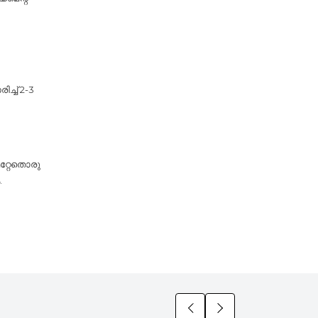
്ച് 2-3
മറ്റേതൊരു
.