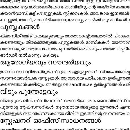
ആർട്ട് ആൻഡ് ക്രാഫ്റ്റ് വിഭാഗത്തിന് കീഴിലുള്ള ഇനങ്ങളി
അലങ്കാര ആവശ്യങ്ങൾക്കോ ഹോബിയിസ്റ്റിന്റെ അഭിനിവേശമായോ 
ക്യാൻവാസ്, കട്ടിംഗ് ടൂളുകൾ, സ്റ്റിക്കറുകൾ, അലങ്കാര
കാസ്റ്റൽ, ജോവി, ഫാബ്രിയാനോ, ഫോസ്ക, എൽമർ തുടങ്ങിയ മി
പുസ്തകങ്ങൾ
ക്ലാസിക് തമിഴ് കഥകളുടെയും അന്താരാഷ്ട്രതലത്തിൽ പ്രശം
കണ്ടെത്തും. തിരഞ്ഞെടുത്ത പുസ്തകങ്ങൾ, മാസികകൾ, യാത്ര
വായനയുടെ ആവേശം നൽകുന്നതിൽ ഒരിക്കലും പരാജയപ്പെടില്ല. പ
ഓർഡർ നൽകാനും കഴിയും.
ആരോഗ്യവും സൗന്ദര്യവും
ഈ ദിവസങ്ങളിൽ ഗ്രൂമിംഗ് വളരെ എളുപ്പമാണ്! സ്വയം ആവിഷ്ക
സൗന്ദര്യവർദ്ധക വസ്തുക്കൾ, ആരോഗ്യ പരിപാലന ഉൽപ്പന്നങ്
കണ്ടെത്താൻ കഴിയും. ഞങ്ങളുടെ sandhai.ae ഉൽപ്പന്നങ്ങൾ പരി
വീടും പൂന്തോട്ടവും
നിങ്ങളുടെ ലിവിംഗ് സ്പേസിന് സൗന്ദര്യാത്മക വൈബ്രൻസ് നൽക
പൂന്തോട്ട ആക്സസറികൾ, നൂതനമായ അടുക്കള ഇനങ്ങൾ എന്ന
നിങ്ങളുടെ സ്വന്തം സ്വകാര്യ ജീവിത ഇടത്തിന്റെ സൗന്ദര്യം വ
സ്റ്റേഷനറി ഓഫീസ് സാധനങ്ങൾ
വൃത്തിയായി സംഘടിതമായ ഒരു വർക്ക്സ്പേസ് ആരാണ് പ്രതീക