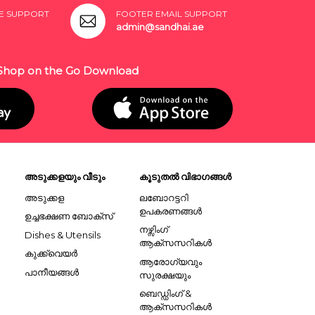
E SUPPORT
FOOTER EMAIL SUPPORT
admin@sandhai.ae
Shop on the Go Download
അടുക്കളയും വീടും
കൂടുതൽ വിഭാഗങ്ങൾ
അടുക്കള
ലബോറട്ടറി
ഉപകരണങ്ങൾ
ഉച്ചഭക്ഷണ ബോക്സ്
നഴ്സിംഗ്
Dishes & Utensils
ആക്സസറികൾ
കുക്ക്വെയർ
ആരോഗ്യവും
പാനീയങ്ങൾ
സുരക്ഷയും
ബെഡ്ഡിംഗ് &
ആക്സസറികൾ