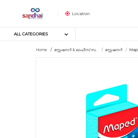
Location
ALL CATEGORIES
Home
സ്റ്റേഷനറി & ഓഫീസ് സ...
സ്റ്റേഷനറി
Mape
Most popular
ക്രാഫ്റ്റ് മെറ്റീരിയലുകൾ
തയ്യൽ സാമഗ്രികൾ
ആർട്ട് മെറ്റീരിയലുകൾ
DIY മെറ്റീരിയലുകൾ
ആർട്സ് & കരകൗശല ഉപകര
സ്റ്റിക്കർ പോസ്റ്റർ
പസിൾ