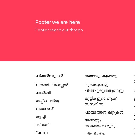
Footer we are here
Footer reach out throgh
ബ്രാൻഡുകൾ
അമ്മയും കുഞ്ഞും
ഫേബർ കാസ്റ്റെൽ
കുഞ്ഞുങ്ങളും
പിഞ്ചുകുഞ്ഞുങ്ങളും
ബാർബി
കുട്ടികളുടെ ആക്
മാപ്പ് ചെയ്തു
സസറീസ്
നോമാഡ്
പ്രവർത്തന കിറ്റുകൾ
ആച്ചി
അമ്മയും
സ്വാദ്
നവജാതശിശുവും
Funbo
ഫീഡിംഗ് &