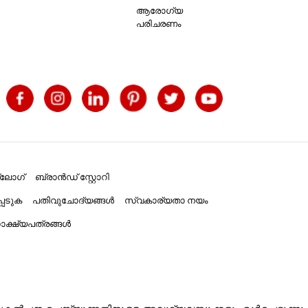
ആരോഗ്യ
പരിചരണം
്ലോഗ്
ബ്രാൻഡ് സ്റ്റോറി
പെടുക
പതിവുചോദ്യങ്ങൾ
സ്വകാര്യതാ നയം
ക്ഷ്യപത്രങ്ങൾ