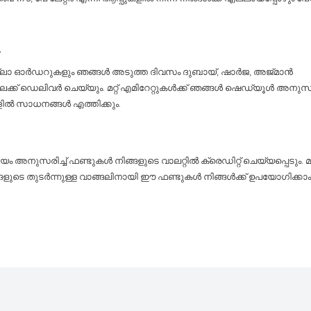
y
ല്ലാ ഓർഡറുകളും ഞങ്ങൾ അടുത്ത ദിവസം ദുബായ്, ഷാർജ, അജ്മാൻ
ലേക്ക് ഡെലിവർ ചെയ്യും. മറ്റ് എമിറേറ്റുകൾക്ക് ഞങ്ങൾ ഷെഡ്യൂൾ അനുസരിച
ളിൽ സാധനങ്ങൾ എത്തിക്കും.
 അനുസരിച്ച് ഫണ്ടുകൾ നിങ്ങളുടെ വാലറ്റിൽ ക്രെഡിറ്റ് ചെയ്യപ്പെടും. 
്ങളുടെ തുടർന്നുള്ള വാങ്ങലിനായി ഈ ഫണ്ടുകൾ നിങ്ങൾക്ക് ഉപയോഗിക്കാം