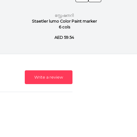
സ്റ്റേഷനറി
Staetler lumo Color Paint marker
Staetler
6 cols
AED 59.54
Write a review