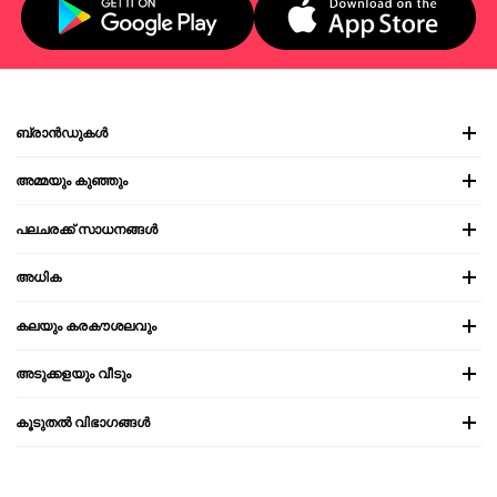
ബ്രാൻഡുകൾ
അമ്മയും കുഞ്ഞും
പലചരക്ക് സാധനങ്ങൾ
അധിക
കലയും കരകൗശലവും
അടുക്കളയും വീടും
കൂടുതൽ വിഭാഗങ്ങൾ