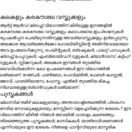
കലകളും കരകൗശല വസ്തുക്കളും
ആർട്ട് ആൻഡ് ക്രാഫ്റ്റ് വിഭാഗത്തിന് കീഴിലുള്ള ഇനങ്ങളിൽ
കരകൗശല കരകൗശല വസ്തുക്കളും കലാപരമായ ഇംപ്രഷനുകൾ
രൂപകൽപ്പന ചെയ്യുന്നതിനുള്ള അവശ്യവസ്തുക്കളും ഉൾപ്പെടുന്നു.
അലങ്കാര ആവശ്യങ്ങൾക്കോ ഹോബിയിസ്റ്റിന്റെ അഭിനിവേശമായോ
അവ ഉപയോഗിക്കുന്നു. പെയിന്റുകൾ, ബ്രഷുകൾ, പാലറ്റ് പാഡുകൾ,
ക്രാഫ്റ്റ് പേപ്പറുകൾ, എംബ്രോയിഡറി ടൂളുകൾ, ക്യാൻവാസ്, കട്ടിംഗ്
ടൂളുകൾ, സ്റ്റിക്കറുകൾ, അലങ്കാര ഇനങ്ങൾ തുടങ്ങിയ
വൈവിധ്യമാർന്ന കലാ ഉപകരണങ്ങൾ ഈ വിഭാഗത്തിൽ
ലഭ്യമാണ്. റേഞ്ചർ, ഫൺബോ, ഫെവിക്രിൽ, ഫേബർ-കാസ്റ്റൽ,
ജോവി, ഫാബ്രിയാനോ, ഫോസ്ക, എൽമർ തുടങ്ങിയ മികച്ച
നിലവാരമുള്ള ബ്രാൻഡുകൾ ലഭ്യമാണ്.
പുസ്തകങ്ങൾ
ക്ലാസിക് തമിഴ് കഥകളുടെയും അന്താരാഷ്ട്രതലത്തിൽ പ്രശംസ
നേടിയ നോവലുകളുടെയും മനസ്സിനെ വളച്ചൊടിക്കുന്ന ശേഖരം !! ഈ
വിഭാഗത്തിന് കീഴിൽ നിങ്ങൾ അവയിൽ ധാരാളം കണ്ടെത്തും.
തിരഞ്ഞെടുത്ത പുസ്തകങ്ങൾ, മാസികകൾ, യാത്രാവിവരണങ്ങൾ
എന്നിവയുടെ ഈ ശേഖരം നിങ്ങളെ ഫാന്റസിയുടെ മാസ്മരിക