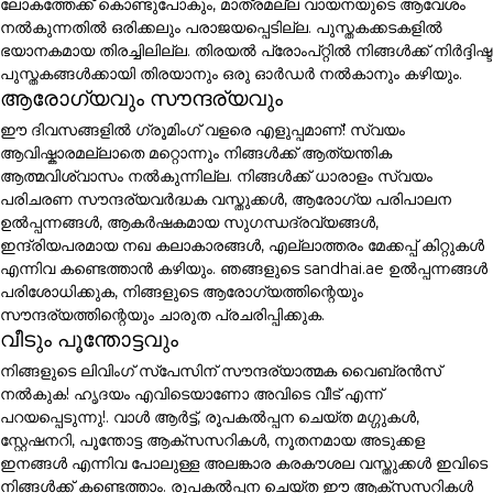
ലോകത്തേക്ക് കൊണ്ടുപോകും, മാത്രമല്ല വായനയുടെ ആവേശം
നൽകുന്നതിൽ ഒരിക്കലും പരാജയപ്പെടില്ല. പുസ്തകക്കടകളിൽ
ഭയാനകമായ തിരച്ചിലില്ല. തിരയൽ പ്രോംപ്റ്റിൽ നിങ്ങൾക്ക് നിർദ്ദിഷ്ട
പുസ്തകങ്ങൾക്കായി തിരയാനും ഒരു ഓർഡർ നൽകാനും കഴിയും.
ആരോഗ്യവും സൗന്ദര്യവും
ഈ ദിവസങ്ങളിൽ ഗ്രൂമിംഗ് വളരെ എളുപ്പമാണ്! സ്വയം
ആവിഷ്കാരമല്ലാതെ മറ്റൊന്നും നിങ്ങൾക്ക് ആത്യന്തിക
ആത്മവിശ്വാസം നൽകുന്നില്ല. നിങ്ങൾക്ക് ധാരാളം സ്വയം
പരിചരണ സൗന്ദര്യവർദ്ധക വസ്തുക്കൾ, ആരോഗ്യ പരിപാലന
ഉൽപ്പന്നങ്ങൾ, ആകർഷകമായ സുഗന്ധദ്രവ്യങ്ങൾ,
ഇന്ദ്രിയപരമായ നഖ കലാകാരങ്ങൾ, എല്ലാത്തരം മേക്കപ്പ് കിറ്റുകൾ
എന്നിവ കണ്ടെത്താൻ കഴിയും. ഞങ്ങളുടെ sandhai.ae ഉൽപ്പന്നങ്ങൾ
പരിശോധിക്കുക, നിങ്ങളുടെ ആരോഗ്യത്തിന്റെയും
സൗന്ദര്യത്തിന്റെയും ചാരുത പ്രചരിപ്പിക്കുക.
വീടും പൂന്തോട്ടവും
നിങ്ങളുടെ ലിവിംഗ് സ്പേസിന് സൗന്ദര്യാത്മക വൈബ്രൻസ്
നൽകുക! ഹൃദയം എവിടെയാണോ അവിടെ വീട് എന്ന്
പറയപ്പെടുന്നു!. വാൾ ആർട്ട്, രൂപകൽപ്പന ചെയ്ത മഗ്ഗുകൾ,
സ്റ്റേഷനറി, പൂന്തോട്ട ആക്സസറികൾ, നൂതനമായ അടുക്കള
ഇനങ്ങൾ എന്നിവ പോലുള്ള അലങ്കാര കരകൗശല വസ്തുക്കൾ ഇവിടെ
നിങ്ങൾക്ക് കണ്ടെത്താം. രൂപകൽപ്പന ചെയ്ത ഈ ആക്സസറികൾ