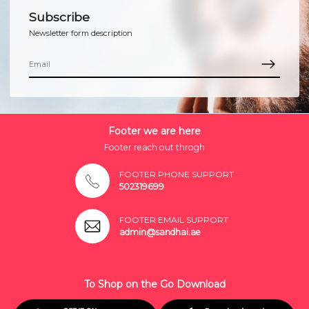
Subscribe
Newsletter form description
Footer we are here
Footer reach out throgh
FOOTER PHONE SUPPORT
502319699
FOOTER EMAIL SUPPORT
admin@sandhai.ae
To Shop on the Go Download