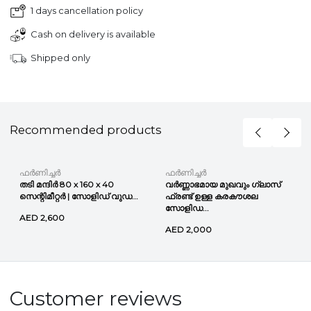
1 days cancellation policy
Cash on delivery is available
Shipped only
Recommended products
ഫർണിച്ചർ
ഫർണിച്ചർ
തടി മന്ദിർ 80 x 160 x 40
വർണ്ണാഭമായ മുഖവും ഗ്ലാസ്
സെന്റിമീറ്റർ | സോളിഡ് വുഡ...
ഫ്രണ്ട് ഉള്ള കരകൗശല
സോളിഡ...
AED 2,600
AED 2,000
Customer reviews