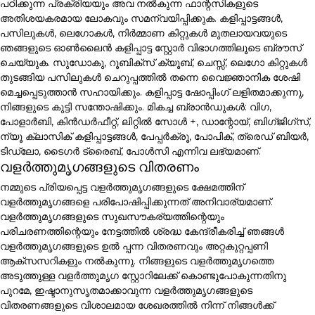
പഠിക്കുന്ന പ്രക്രിയയും അവ നൽകുന്ന ഫാന്റസികളുടെ
അതിശയകരമായ ലോകവും സമന്വയിപ്പിക്കുക. കളിപ്പാട്ടങ്ങൾ,
പസിലുകൾ, ലെഗോകൾ, നിർമ്മാണ കിറ്റുകൾ മുതലായവയുടെ
ഞങ്ങളുടെ ഓൺലൈൻ കളിപ്പാട്ട സ്റ്റോർ വിഭാഗത്തിലൂടെ ബ്രൗസ്
ചെയ്യുക. സുഡോകു, റൂബിക്സ് ക്യൂബ്, ചെസ്സ്, ലെഗോ കിറ്റുകൾ
തുടങ്ങിയ പസിലുകൾ ചെറുപ്പത്തിൽ തന്നെ വൈജ്ഞാനിക ശേഷി
മെച്ചപ്പെടുത്താൻ സഹായിക്കും. കളിപ്പാട്ട ഷോപ്പിംഗ് ലളിതമാക്കുന്നു,
നിങ്ങളുടെ കുട്ടി സന്തോഷിക്കും. മികച്ച ബ്രാൻഡുകൾ: വിഗ,
പോളാർബി, കിൻഡർഫീറ്റ്, ലിറ്റിൽ സോൾ +, ഡാന്റോയ്, ബിഗ്ജിഗ്സ്,
ന്യൂ ക്ലാസിക് കളിപ്പാട്ടങ്ങൾ, പേപ്പർക്രൂ, പോപിക്, ത്രെഡ് ബിയർ,
ടിഡ്ലോ, ടൈഗർ ട്രൈബ്, പോൾസി എന്നിവ ലഭ്യമാണ്.
വളർത്തുമൃഗങ്ങളുടെ വിതരണം
നമ്മുടെ പ്രിയപ്പെട്ട വളർത്തുമൃഗങ്ങളുടെ ക്ഷേമത്തിന്
വളർത്തുമൃഗങ്ങളെ പരിപോഷിപ്പിക്കുന്നത് അനിവാര്യമാണ്.
വളർത്തുമൃഗങ്ങളുടെ സുഖസൗകര്യത്തിന്റെയും
പരിചരണത്തിന്റെയും നേട്ടത്തിൽ ശ്രദ്ധ കേന്ദ്രീകരിച്ച് ഞങ്ങൾ
വളർത്തുമൃഗങ്ങളുടെ ഉൽ പ്പന്ന വിതരണവും അറ്റകുറ്റപ്പണി
ആക്സസറികളും നൽകുന്നു. നിങ്ങളുടെ വളർത്തുമൃഗത്തെ
അടുത്തുള്ള വളർത്തുമൃഗ സ്റ്റോറിലേക്ക് കൊണ്ടുപോകുന്നതിനു
പുറമേ, ഇഷ്ടാനുസൃതമാക്കാവുന്ന വളർത്തുമൃഗങ്ങളുടെ
വിതരണങ്ങളുടെ വിശാലമായ ശേഖരത്തിൽ നിന്ന് നിങ്ങൾക്ക്