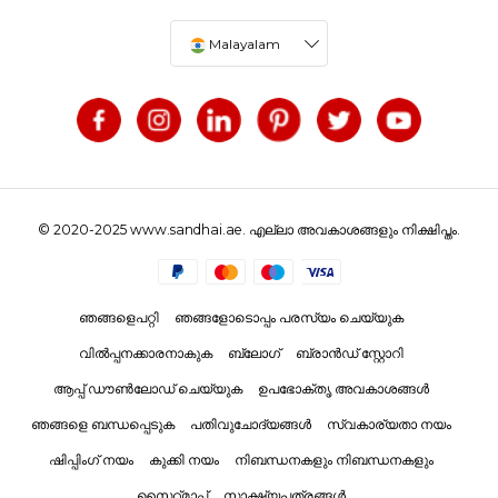
Malayalam
© 2020-2025 www.sandhai.ae. എല്ലാ അവകാശങ്ങളും നിക്ഷിപ്തം.
ഞങ്ങളെപറ്റി
ഞങ്ങളോടൊപ്പം പരസ്യം ചെയ്യുക
വിൽപ്പനക്കാരനാകുക
ബ്ലോഗ്
ബ്രാൻഡ് സ്റ്റോറി
ആപ്പ് ഡൗൺലോഡ് ചെയ്യുക
ഉപഭോക്തൃ അവകാശങ്ങൾ
ഞങ്ങളെ ബന്ധപ്പെടുക
പതിവുചോദ്യങ്ങൾ
സ്വകാര്യതാ നയം
ഷിപ്പിംഗ് നയം
കുക്കി നയം
നിബന്ധനകളും നിബന്ധനകളും
സൈറ്റ്മാപ്പ്
സാക്ഷ്യപത്രങ്ങൾ