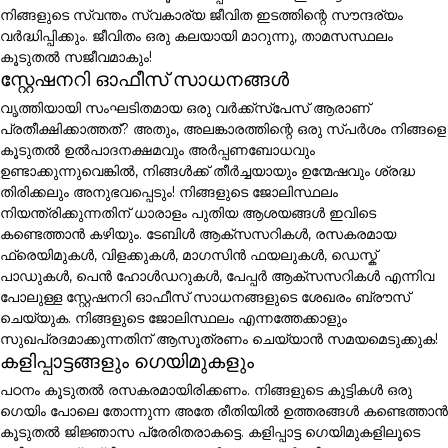
നിങ്ങളുടെ സ്വന്തം സ്വകാര്യ ജീവിത ഇടത്തിന്റെ സൗന്ദര്യം
വർദ്ധിപ്പിക്കും. ജീവിതം ഒരു കലയായി മാറുന്നു, താമസസ്ഥലം
കൂടുതൽ സജീവമാകും!
സ്റ്റേഷനറി ഓഫീസ് സാധനങ്ങൾ
വൃത്തിയായി സംഘടിതമായ ഒരു വർക്ക്സ്പേസ് ആരാണ്
പ്രതീക്ഷിക്കാത്തത്? അതും, അലങ്കാരത്തിന്റെ ഒരു സ്പർശം നിങ്ങളെ
കൂടുതൽ ഉൽപാദനക്ഷമവും അർപ്പണബോധവും
ഉണ്ടാക്കുന്നുവെങ്കിൽ, നിങ്ങൾക്ക് തീർച്ചയായും ഉന്മേഷവും ശ്രദ്ധ
തിരിക്കലും അനുഭവപ്പെടും! നിങ്ങളുടെ ജോലിസ്ഥലം
നിയന്ത്രിക്കുന്നതിന് ധാരാളം പുതിയ ആശയങ്ങൾ ഇവിടെ
കണ്ടെത്താൻ കഴിയും. ടേബിൾ ആക്സസറികൾ, രസകരമായ
ഫ്രെയിമുകൾ, വിളക്കുകൾ, മാഗസിൻ ഫയലുകൾ, ഡെസ്ക്
പാഡുകൾ, പെൻ ഹോൾഡറുകൾ, പേപ്പർ ആക്സസറികൾ എന്നിവ
പോലുള്ള സ്റ്റേഷനറി ഓഫീസ് സാധനങ്ങളുടെ ശേഖരം ബ്രൗസ്
ചെയ്യുക. നിങ്ങളുടെ ജോലിസ്ഥലം എന്നത്തേക്കാളും
സുഖപ്രദമാക്കുന്നതിന് ആസൂത്രണം ചെയ്യാൻ സമയമെടുക്കുക!
കളിപ്പാട്ടങ്ങളും ഗെയിമുകളും
പഠനം കൂടുതൽ രസകരമായിരിക്കണം. നിങ്ങളുടെ കുട്ടികൾ ഒരു
ഗെയിം പോലെ തോന്നുന്ന അതേ രീതിയിൽ ഉത്തരങ്ങൾ കണ്ടെത്താൻ
കൂടുതൽ ജിജ്ഞാസ പ്രേരിതരാകട്ടെ. കളിപ്പാട്ട ഗെയിമുകളിലൂടെ