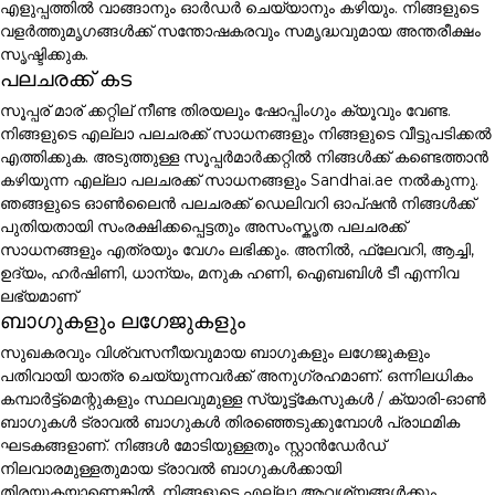
എളുപ്പത്തിൽ വാങ്ങാനും ഓർഡർ ചെയ്യാനും കഴിയും. നിങ്ങളുടെ
വളർത്തുമൃഗങ്ങൾക്ക് സന്തോഷകരവും സമൃദ്ധവുമായ അന്തരീക്ഷം
സൃഷ്ടിക്കുക.
പലചരക്ക് കട
സൂപ്പര് മാര് ക്കറ്റില് നീണ്ട തിരയലും ഷോപ്പിംഗും ക്യൂവും വേണ്ട.
നിങ്ങളുടെ എല്ലാ പലചരക്ക് സാധനങ്ങളും നിങ്ങളുടെ വീട്ടുപടിക്കൽ
എത്തിക്കുക. അടുത്തുള്ള സൂപ്പർമാർക്കറ്റിൽ നിങ്ങൾക്ക് കണ്ടെത്താൻ
കഴിയുന്ന എല്ലാ പലചരക്ക് സാധനങ്ങളും Sandhai.ae നൽകുന്നു.
ഞങ്ങളുടെ ഓൺലൈൻ പലചരക്ക് ഡെലിവറി ഓപ്ഷൻ നിങ്ങൾക്ക്
പുതിയതായി സംരക്ഷിക്കപ്പെട്ടതും അസംസ്കൃത പലചരക്ക്
സാധനങ്ങളും എത്രയും വേഗം ലഭിക്കും. അനിൽ, ഫ്ലേവറി, ആച്ചി,
ഉദ്യം, ഹർഷിണി, ധാന്യം, മനുക ഹണി, ഐബബിൾ ടീ എന്നിവ
ലഭ്യമാണ്
ബാഗുകളും ലഗേജുകളും
സുഖകരവും വിശ്വസനീയവുമായ ബാഗുകളും ലഗേജുകളും
പതിവായി യാത്ര ചെയ്യുന്നവർക്ക് അനുഗ്രഹമാണ്. ഒന്നിലധികം
കമ്പാർട്ട്മെന്റുകളും സ്ഥലവുമുള്ള സ്യൂട്ട്കേസുകൾ / ക്യാരി-ഓൺ
ബാഗുകൾ ട്രാവൽ ബാഗുകൾ തിരഞ്ഞെടുക്കുമ്പോൾ പ്രാഥമിക
ഘടകങ്ങളാണ്. നിങ്ങൾ മോടിയുള്ളതും സ്റ്റാൻഡേർഡ്
നിലവാരമുള്ളതുമായ ട്രാവൽ ബാഗുകൾക്കായി
തിരയുകയാണെങ്കിൽ, നിങ്ങളുടെ എല്ലാ ആവശ്യങ്ങൾക്കും