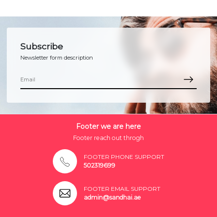
Subscribe
Newsletter form description
Footer we are here
Footer reach out throgh
FOOTER PHONE SUPPORT
502319699
FOOTER EMAIL SUPPORT
admin@sandhai.ae