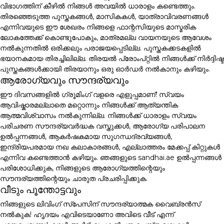
വിഭാഗത്തിന് കീഴിൽ നിങ്ങൾ അവയിൽ ധാരാളം കണ്ടെത്തും.
തിരഞ്ഞെടുത്ത പുസ്തകങ്ങൾ, മാസികകൾ, യാത്രാവിവരണങ്ങൾ
എന്നിവയുടെ ഈ ശേഖരം നിങ്ങളെ ഫാന്റസിയുടെ മാസ്മരിക
ലോകത്തേക്ക് കൊണ്ടുപോകും, മാത്രമല്ല വായനയുടെ ആവേശം
നൽകുന്നതിൽ ഒരിക്കലും പരാജയപ്പെടില്ല. പുസ്തകക്കടകളിൽ
ഭയാനകമായ തിരച്ചിലില്ല. തിരയൽ പ്രോംപ്റ്റിൽ നിങ്ങൾക്ക് നിർദ്ദിഷ്ട
പുസ്തകങ്ങൾക്കായി തിരയാനും ഒരു ഓർഡർ നൽകാനും കഴിയും.
ആരോഗ്യവും സൗന്ദര്യവും
ഈ ദിവസങ്ങളിൽ ഗ്രൂമിംഗ് വളരെ എളുപ്പമാണ്! സ്വയം
ആവിഷ്കാരമല്ലാതെ മറ്റൊന്നും നിങ്ങൾക്ക് ആത്യന്തിക
ആത്മവിശ്വാസം നൽകുന്നില്ല. നിങ്ങൾക്ക് ധാരാളം സ്വയം
പരിചരണ സൗന്ദര്യവർദ്ധക വസ്തുക്കൾ, ആരോഗ്യ പരിപാലന
ഉൽപ്പന്നങ്ങൾ, ആകർഷകമായ സുഗന്ധദ്രവ്യങ്ങൾ,
ഇന്ദ്രിയപരമായ നഖ കലാകാരങ്ങൾ, എല്ലാത്തരം മേക്കപ്പ് കിറ്റുകൾ
എന്നിവ കണ്ടെത്താൻ കഴിയും. ഞങ്ങളുടെ sandhai.ae ഉൽപ്പന്നങ്ങൾ
പരിശോധിക്കുക, നിങ്ങളുടെ ആരോഗ്യത്തിന്റെയും
സൗന്ദര്യത്തിന്റെയും ചാരുത പ്രചരിപ്പിക്കുക.
വീടും പൂന്തോട്ടവും
നിങ്ങളുടെ ലിവിംഗ് സ്പേസിന് സൗന്ദര്യാത്മക വൈബ്രൻസ്
നൽകുക! ഹൃദയം എവിടെയാണോ അവിടെ വീട് എന്ന്