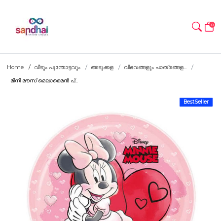
0
Home
വീടും പൂന്തോട്ടവും
അടുക്കള
വിഭവങ്ങളും പാത്രങ്ങള...
മിനി മൗസ് മെലാമൈൻ പ്...
BestSeller