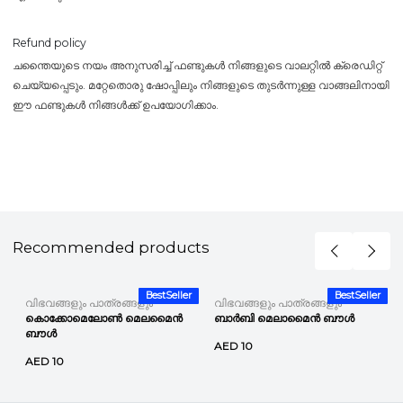
Refund policy
ചന്തൈയുടെ നയം അനുസരിച്ച് ഫണ്ടുകൾ നിങ്ങളുടെ വാലറ്റിൽ ക്രെഡിറ്റ്
ചെയ്യപ്പെടും. മറ്റേതൊരു ഷോപ്പിലും നിങ്ങളുടെ തുടർന്നുള്ള വാങ്ങലിനായി
ഈ ഫണ്ടുകൾ നിങ്ങൾക്ക് ഉപയോഗിക്കാം.
Recommended products
r
BestSeller
BestSeller
വിഭവങ്ങളും പാത്രങ്ങളും
വിഭവങ്ങളും പാത്രങ്ങളും
കൊക്കോമെലോൺ മെലമൈൻ
ബാർബി മെലാമൈൻ ബൗൾ
ബൗൾ
AED 10
AED 10