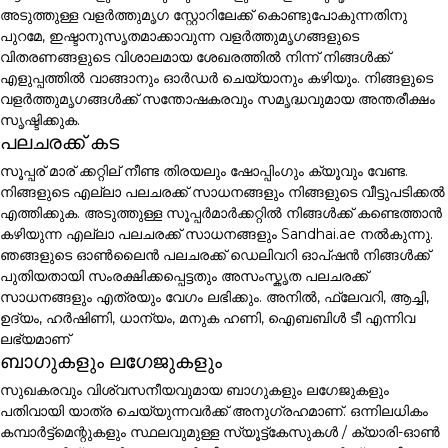
അടുത്തുള്ള വളർത്തുമൃഗ സ്റ്റോറിലേക്ക് കൊണ്ടുപോകുന്നതിനു
പുറമേ, ഇഷ്ടാനുസൃതമാക്കാവുന്ന വളർത്തുമൃഗങ്ങളുടെ
വിതരണങ്ങളുടെ വിശാലമായ ശേഖരത്തിൽ നിന്ന് നിങ്ങൾക്ക്
എളുപ്പത്തിൽ വാങ്ങാനും ഓർഡർ ചെയ്യാനും കഴിയും. നിങ്ങളുടെ
വളർത്തുമൃഗങ്ങൾക്ക് സന്തോഷകരവും സമൃദ്ധവുമായ അന്തരീക്ഷം
സൃഷ്ടിക്കുക.
പലചരക്ക് കട
സൂപ്പര് മാര് ക്കറ്റില് നീണ്ട തിരയലും ഷോപ്പിംഗും ക്യൂവും വേണ്ട.
നിങ്ങളുടെ എല്ലാ പലചരക്ക് സാധനങ്ങളും നിങ്ങളുടെ വീട്ടുപടിക്കൽ
എത്തിക്കുക. അടുത്തുള്ള സൂപ്പർമാർക്കറ്റിൽ നിങ്ങൾക്ക് കണ്ടെത്താൻ
കഴിയുന്ന എല്ലാ പലചരക്ക് സാധനങ്ങളും Sandhai.ae നൽകുന്നു.
ഞങ്ങളുടെ ഓൺലൈൻ പലചരക്ക് ഡെലിവറി ഓപ്ഷൻ നിങ്ങൾക്ക്
പുതിയതായി സംരക്ഷിക്കപ്പെട്ടതും അസംസ്കൃത പലചരക്ക്
സാധനങ്ങളും എത്രയും വേഗം ലഭിക്കും. അനിൽ, ഫ്ലേവറി, ആച്ചി,
ഉദ്യം, ഹർഷിണി, ധാന്യം, മനുക ഹണി, ഐബബിൾ ടീ എന്നിവ
ലഭ്യമാണ്
ബാഗുകളും ലഗേജുകളും
സുഖകരവും വിശ്വസനീയവുമായ ബാഗുകളും ലഗേജുകളും
പതിവായി യാത്ര ചെയ്യുന്നവർക്ക് അനുഗ്രഹമാണ്. ഒന്നിലധികം
കമ്പാർട്ട്മെന്റുകളും സ്ഥലവുമുള്ള സ്യൂട്ട്കേസുകൾ / ക്യാരി-ഓൺ