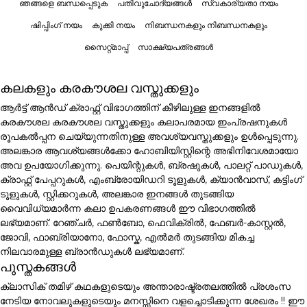
ഞങ്ങളെ ബന്ധപ്പെടുക
പതിവുചോദ്യങ്ങൾ
സ്വകാര്യതാ നയം
ഷിപ്പിംഗ് നയം
കുക്കി നയം
നിബന്ധനകളും നിബന്ധനകളും
സൈറ്റ്മാപ്പ്
സാക്ഷ്യപത്രങ്ങൾ
കലകളും കരകൗശല വസ്തുക്കളും
ആർട്ട് ആൻഡ് ക്രാഫ്റ്റ് വിഭാഗത്തിന് കീഴിലുള്ള ഇനങ്ങളിൽ
കരകൗശല കരകൗശല വസ്തുക്കളും കലാപരമായ ഇംപ്രഷനുകൾ
രൂപകൽപ്പന ചെയ്യുന്നതിനുള്ള അവശ്യവസ്തുക്കളും ഉൾപ്പെടുന്നു.
അലങ്കാര ആവശ്യങ്ങൾക്കോ ഹോബിയിസ്റ്റിന്റെ അഭിനിവേശമായോ
അവ ഉപയോഗിക്കുന്നു. പെയിന്റുകൾ, ബ്രഷുകൾ, പാലറ്റ് പാഡുകൾ,
ക്രാഫ്റ്റ് പേപ്പറുകൾ, എംബ്രോയിഡറി ടൂളുകൾ, ക്യാൻവാസ്, കട്ടിംഗ്
ടൂളുകൾ, സ്റ്റിക്കറുകൾ, അലങ്കാര ഇനങ്ങൾ തുടങ്ങിയ
വൈവിധ്യമാർന്ന കലാ ഉപകരണങ്ങൾ ഈ വിഭാഗത്തിൽ
ലഭ്യമാണ്. റേഞ്ചർ, ഫൺബോ, ഫെവിക്രിൽ, ഫേബർ-കാസ്റ്റൽ,
ജോവി, ഫാബ്രിയാനോ, ഫോസ്ക, എൽമർ തുടങ്ങിയ മികച്ച
നിലവാരമുള്ള ബ്രാൻഡുകൾ ലഭ്യമാണ്.
പുസ്തകങ്ങൾ
ക്ലാസിക് തമിഴ് കഥകളുടെയും അന്താരാഷ്ട്രതലത്തിൽ പ്രശംസ
നേടിയ നോവലുകളുടെയും മനസ്സിനെ വളച്ചൊടിക്കുന്ന ശേഖരം !! ഈ