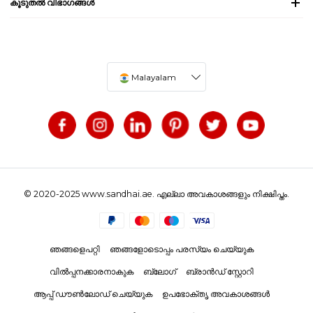
കൂടുതൽ വിഭാഗങ്ങൾ
Malayalam
© 2020-2025 www.sandhai.ae. എല്ലാ അവകാശങ്ങളും നിക്ഷിപ്തം.
ഞങ്ങളെപറ്റി
ഞങ്ങളോടൊപ്പം പരസ്യം ചെയ്യുക
വിൽപ്പനക്കാരനാകുക
ബ്ലോഗ്
ബ്രാൻഡ് സ്റ്റോറി
ആപ്പ് ഡൗൺലോഡ് ചെയ്യുക
ഉപഭോക്തൃ അവകാശങ്ങൾ