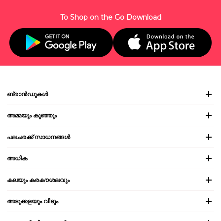
To Shop on the Go Download
ബ്രാൻഡുകൾ
അമ്മയും കുഞ്ഞും
പലചരക്ക് സാധനങ്ങൾ
അധിക
കലയും കരകൗശലവും
അടുക്കളയും വീടും