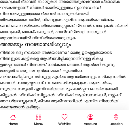
ബാഗുകൾ ട്രാവൽ ബാഗുകൾ തിരഞ്ഞെടുക്കുമ്പോൾ പ്രാഥമിക
ഘടകങ്ങളാണ്. നിങ്ങൾ മോടിയുള്ളതും സ്റ്റാൻഡേർഡ്
നിലവാരമുള്ളതുമായ ട്രാവൽ ബാഗുകൾക്കായി
തിരയുകയാണെങ്കിൽ, നിങ്ങളുടെ എല്ലാ ആവശ്യങ്ങൾക്കും
sandhai.ae ശരിയായ തിരഞ്ഞെടുപ്പാണ്. ട്രാവൽ ബാഗുകൾ, ക്യാരി
ബാഗുകൾ, ബാക്ക്പാക്കുകൾ, ഹാൻഡ് ട്രോളി ബാഗുകൾ
തുടങ്ങിയവയിൽ നിന്ന് തിരഞ്ഞെടുക്കുക.
അമ്മയും നവജാതശിശുവും
നിങ്ങൾ ഒരു നവജാത അമ്മയാണോ? മാതൃ ഊഷ്മളതയോടെ
നിങ്ങളുടെ കുട്ടികളെ ആശ്വസിപ്പിക്കുന്നതിനുള്ള മികച്ച
ഉൽപ്പന്നങ്ങൾ നിങ്ങൾക്ക് നൽകാൻ ഞങ്ങൾ ആഗ്രഹിക്കുന്നു.
മാതൃത്വം ഒരു അനുഗ്രഹമാണ്, കുഞ്ഞിനെ
പരിപോഷിപ്പിക്കുന്നതിനുള്ള എല്ലാ ആവശ്യങ്ങളും നൽകുന്നതിൽ
ഞങ്ങൾ സന്തുഷ്ടരാണ്. നവജാത ശിശുക്കളുടെ ആരോഗ്യം,
സുരക്ഷ, സമൃദ്ധി എന്നിവയ്ക്കായി രൂപകൽപ്പന ചെയ്ത ബേബി
കിറ്റുകൾ, ഫീഡിംഗ് സീറ്റുകൾ, ഫീഡിംഗ് ആക്സസറികൾ, നഴ്സിംഗ്
അവശ്യവസ്തുക്കൾ, കിടക്ക ആക്സസറികൾ എന്നിവ നിങ്ങൾക്ക്
കണ്ടെത്താൻ കഴിയും.
Home
Menu
Wishlist
Account
Location