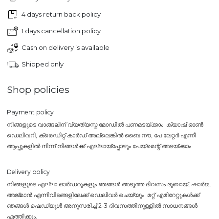
4 days return back policy
1 days cancellation policy
Cash on delivery is available
Shipped only
Shop policies
Payment policy
നിങ്ങളുടെ വാങ്ങലിന് വ്യത്യസ്ത മോഡിൽ പണമടയ്ക്കാം. ക്യാഷ് ഓൺ
ഡെലിവറി, ക്രെഡിറ്റ് കാർഡ് അല്ലെങ്കിൽ ബൈ നൗ, പേ ലേറ്റർ എന്നീ
ആപ്പുകളിൽ നിന്ന് നിങ്ങൾക്ക് എല്ലായ്പ്പോഴും പേയ്‌മെന്റ് അടയ്ക്കാം.
Delivery policy
നിങ്ങളുടെ എല്ലാ ഓർഡറുകളും ഞങ്ങൾ അടുത്ത ദിവസം ദുബായ്, ഷാർജ,
അജ്മാൻ എന്നിവിടങ്ങളിലേക്ക് ഡെലിവർ ചെയ്യും. മറ്റ് എമിറേറ്റുകൾക്ക്
ഞങ്ങൾ ഷെഡ്യൂൾ അനുസരിച്ച് 2-3 ദിവസത്തിനുള്ളിൽ സാധനങ്ങൾ
എത്തിക്കും.