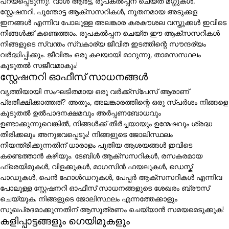
പറയപ്പെടുന്നു!. വാൾ ആർട്ട്, രൂപകൽപ്പന ചെയ്ത മഗ്ഗുകൾ,
സ്റ്റേഷനറി, പൂന്തോട്ട ആക്സസറികൾ, നൂതനമായ അടുക്കള
ഇനങ്ങൾ എന്നിവ പോലുള്ള അലങ്കാര കരകൗശല വസ്തുക്കൾ ഇവിടെ
നിങ്ങൾക്ക് കണ്ടെത്താം. രൂപകൽപ്പന ചെയ്ത ഈ ആക്സസറികൾ
നിങ്ങളുടെ സ്വന്തം സ്വകാര്യ ജീവിത ഇടത്തിന്റെ സൗന്ദര്യം
വർദ്ധിപ്പിക്കും. ജീവിതം ഒരു കലയായി മാറുന്നു, താമസസ്ഥലം
കൂടുതൽ സജീവമാകും!
സ്റ്റേഷനറി ഓഫീസ് സാധനങ്ങൾ
വൃത്തിയായി സംഘടിതമായ ഒരു വർക്ക്സ്പേസ് ആരാണ്
പ്രതീക്ഷിക്കാത്തത്? അതും, അലങ്കാരത്തിന്റെ ഒരു സ്പർശം നിങ്ങളെ
കൂടുതൽ ഉൽപാദനക്ഷമവും അർപ്പണബോധവും
ഉണ്ടാക്കുന്നുവെങ്കിൽ, നിങ്ങൾക്ക് തീർച്ചയായും ഉന്മേഷവും ശ്രദ്ധ
തിരിക്കലും അനുഭവപ്പെടും! നിങ്ങളുടെ ജോലിസ്ഥലം
നിയന്ത്രിക്കുന്നതിന് ധാരാളം പുതിയ ആശയങ്ങൾ ഇവിടെ
കണ്ടെത്താൻ കഴിയും. ടേബിൾ ആക്സസറികൾ, രസകരമായ
ഫ്രെയിമുകൾ, വിളക്കുകൾ, മാഗസിൻ ഫയലുകൾ, ഡെസ്ക്
പാഡുകൾ, പെൻ ഹോൾഡറുകൾ, പേപ്പർ ആക്സസറികൾ എന്നിവ
പോലുള്ള സ്റ്റേഷനറി ഓഫീസ് സാധനങ്ങളുടെ ശേഖരം ബ്രൗസ്
ചെയ്യുക. നിങ്ങളുടെ ജോലിസ്ഥലം എന്നത്തേക്കാളും
സുഖപ്രദമാക്കുന്നതിന് ആസൂത്രണം ചെയ്യാൻ സമയമെടുക്കുക!
കളിപ്പാട്ടങ്ങളും ഗെയിമുകളും