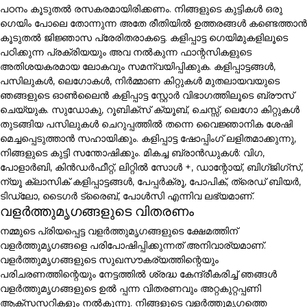
പഠനം കൂടുതൽ രസകരമായിരിക്കണം. നിങ്ങളുടെ കുട്ടികൾ ഒരു
ഗെയിം പോലെ തോന്നുന്ന അതേ രീതിയിൽ ഉത്തരങ്ങൾ കണ്ടെത്താൻ
കൂടുതൽ ജിജ്ഞാസ പ്രേരിതരാകട്ടെ. കളിപ്പാട്ട ഗെയിമുകളിലൂടെ
പഠിക്കുന്ന പ്രക്രിയയും അവ നൽകുന്ന ഫാന്റസികളുടെ
അതിശയകരമായ ലോകവും സമന്വയിപ്പിക്കുക. കളിപ്പാട്ടങ്ങൾ,
പസിലുകൾ, ലെഗോകൾ, നിർമ്മാണ കിറ്റുകൾ മുതലായവയുടെ
ഞങ്ങളുടെ ഓൺലൈൻ കളിപ്പാട്ട സ്റ്റോർ വിഭാഗത്തിലൂടെ ബ്രൗസ്
ചെയ്യുക. സുഡോകു, റൂബിക്സ് ക്യൂബ്, ചെസ്സ്, ലെഗോ കിറ്റുകൾ
തുടങ്ങിയ പസിലുകൾ ചെറുപ്പത്തിൽ തന്നെ വൈജ്ഞാനിക ശേഷി
മെച്ചപ്പെടുത്താൻ സഹായിക്കും. കളിപ്പാട്ട ഷോപ്പിംഗ് ലളിതമാക്കുന്നു,
നിങ്ങളുടെ കുട്ടി സന്തോഷിക്കും. മികച്ച ബ്രാൻഡുകൾ: വിഗ,
പോളാർബി, കിൻഡർഫീറ്റ്, ലിറ്റിൽ സോൾ +, ഡാന്റോയ്, ബിഗ്ജിഗ്സ്,
ന്യൂ ക്ലാസിക് കളിപ്പാട്ടങ്ങൾ, പേപ്പർക്രൂ, പോപിക്, ത്രെഡ് ബിയർ,
ടിഡ്ലോ, ടൈഗർ ട്രൈബ്, പോൾസി എന്നിവ ലഭ്യമാണ്.
വളർത്തുമൃഗങ്ങളുടെ വിതരണം
നമ്മുടെ പ്രിയപ്പെട്ട വളർത്തുമൃഗങ്ങളുടെ ക്ഷേമത്തിന്
വളർത്തുമൃഗങ്ങളെ പരിപോഷിപ്പിക്കുന്നത് അനിവാര്യമാണ്.
വളർത്തുമൃഗങ്ങളുടെ സുഖസൗകര്യത്തിന്റെയും
പരിചരണത്തിന്റെയും നേട്ടത്തിൽ ശ്രദ്ധ കേന്ദ്രീകരിച്ച് ഞങ്ങൾ
വളർത്തുമൃഗങ്ങളുടെ ഉൽ പ്പന്ന വിതരണവും അറ്റകുറ്റപ്പണി
ആക്സസറികളും നൽകുന്നു. നിങ്ങളുടെ വളർത്തുമൃഗത്തെ