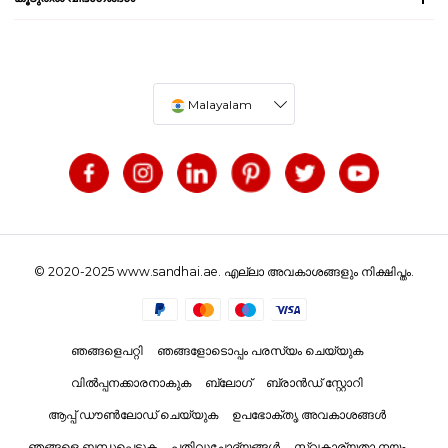
Malayalam
© 2020-2025 www.sandhai.ae. എല്ലാ അവകാശങ്ങളും നിക്ഷിപ്തം.
ഞങ്ങളെപറ്റി
ഞങ്ങളോടൊപ്പം പരസ്യം ചെയ്യുക
വിൽപ്പനക്കാരനാകുക
ബ്ലോഗ്
ബ്രാൻഡ് സ്റ്റോറി
ആപ്പ് ഡൗൺലോഡ് ചെയ്യുക
ഉപഭോക്തൃ അവകാശങ്ങൾ
ഞങ്ങളെ ബന്ധപ്പെടുക
പതിവുചോദ്യങ്ങൾ
സ്വകാര്യതാ നയം