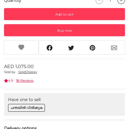
Quantity
Add to cart
Buy now
AED 1,075.00
Sold by
SolidDisplay
4.9
18 Reviews
Have one to sell
ചന്തയിൽ വിൽക്കുക
Delivery options