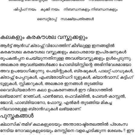
ഷിപ്പിംഗ് നയം
കുക്കി നയം
നിബന്ധനകളും നിബന്ധനകളും
സൈറ്റ്മാപ്പ്
സാക്ഷ്യപത്രങ്ങൾ
കലകളും കരകൗശല വസ്തുക്കളും
ആർട്ട് ആൻഡ് ക്രാഫ്റ്റ് വിഭാഗത്തിന് കീഴിലുള്ള ഇനങ്ങളിൽ
കരകൗശല കരകൗശല വസ്തുക്കളും കലാപരമായ ഇംപ്രഷനുകൾ
രൂപകൽപ്പന ചെയ്യുന്നതിനുള്ള അവശ്യവസ്തുക്കളും ഉൾപ്പെടുന്നു.
അലങ്കാര ആവശ്യങ്ങൾക്കോ ഹോബിയിസ്റ്റിന്റെ അഭിനിവേശമായോ
അവ ഉപയോഗിക്കുന്നു. പെയിന്റുകൾ, ബ്രഷുകൾ, പാലറ്റ് പാഡുകൾ,
ക്രാഫ്റ്റ് പേപ്പറുകൾ, എംബ്രോയിഡറി ടൂളുകൾ, ക്യാൻവാസ്, കട്ടിംഗ്
ടൂളുകൾ, സ്റ്റിക്കറുകൾ, അലങ്കാര ഇനങ്ങൾ തുടങ്ങിയ
വൈവിധ്യമാർന്ന കലാ ഉപകരണങ്ങൾ ഈ വിഭാഗത്തിൽ
ലഭ്യമാണ്. റേഞ്ചർ, ഫൺബോ, ഫെവിക്രിൽ, ഫേബർ-കാസ്റ്റൽ,
ജോവി, ഫാബ്രിയാനോ, ഫോസ്ക, എൽമർ തുടങ്ങിയ മികച്ച
നിലവാരമുള്ള ബ്രാൻഡുകൾ ലഭ്യമാണ്.
പുസ്തകങ്ങൾ
ക്ലാസിക് തമിഴ് കഥകളുടെയും അന്താരാഷ്ട്രതലത്തിൽ പ്രശംസ
നേടിയ നോവലുകളുടെയും മനസ്സിനെ വളച്ചൊടിക്കുന്ന ശേഖരം !! ഈ