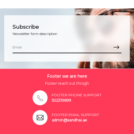
Subscribe
Newsletter form description
Footer we are here
Footer reach out throgh
FOOTER PHONE SUPPORT
502319699
FOOTER EMAIL SUPPORT
admin@sandhai.ae