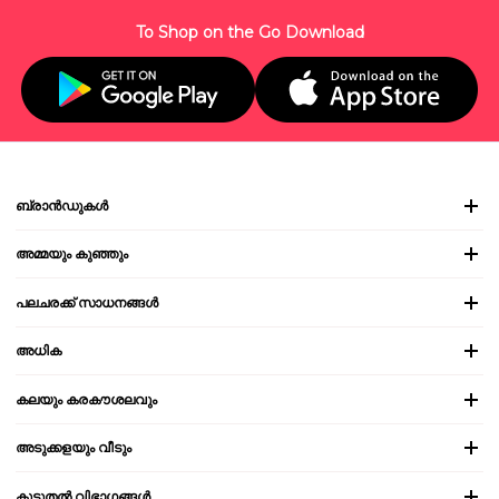
To Shop on the Go Download
ബ്രാൻഡുകൾ
അമ്മയും കുഞ്ഞും
പലചരക്ക് സാധനങ്ങൾ
അധിക
കലയും കരകൗശലവും
അടുക്കളയും വീടും
കൂടുതൽ വിഭാഗങ്ങൾ