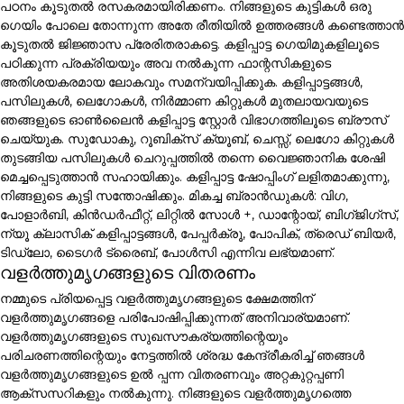
പഠനം കൂടുതൽ രസകരമായിരിക്കണം. നിങ്ങളുടെ കുട്ടികൾ ഒരു
ഗെയിം പോലെ തോന്നുന്ന അതേ രീതിയിൽ ഉത്തരങ്ങൾ കണ്ടെത്താൻ
കൂടുതൽ ജിജ്ഞാസ പ്രേരിതരാകട്ടെ. കളിപ്പാട്ട ഗെയിമുകളിലൂടെ
പഠിക്കുന്ന പ്രക്രിയയും അവ നൽകുന്ന ഫാന്റസികളുടെ
അതിശയകരമായ ലോകവും സമന്വയിപ്പിക്കുക. കളിപ്പാട്ടങ്ങൾ,
പസിലുകൾ, ലെഗോകൾ, നിർമ്മാണ കിറ്റുകൾ മുതലായവയുടെ
ഞങ്ങളുടെ ഓൺലൈൻ കളിപ്പാട്ട സ്റ്റോർ വിഭാഗത്തിലൂടെ ബ്രൗസ്
ചെയ്യുക. സുഡോകു, റൂബിക്സ് ക്യൂബ്, ചെസ്സ്, ലെഗോ കിറ്റുകൾ
തുടങ്ങിയ പസിലുകൾ ചെറുപ്പത്തിൽ തന്നെ വൈജ്ഞാനിക ശേഷി
മെച്ചപ്പെടുത്താൻ സഹായിക്കും. കളിപ്പാട്ട ഷോപ്പിംഗ് ലളിതമാക്കുന്നു,
നിങ്ങളുടെ കുട്ടി സന്തോഷിക്കും. മികച്ച ബ്രാൻഡുകൾ: വിഗ,
പോളാർബി, കിൻഡർഫീറ്റ്, ലിറ്റിൽ സോൾ +, ഡാന്റോയ്, ബിഗ്ജിഗ്സ്,
ന്യൂ ക്ലാസിക് കളിപ്പാട്ടങ്ങൾ, പേപ്പർക്രൂ, പോപിക്, ത്രെഡ് ബിയർ,
ടിഡ്ലോ, ടൈഗർ ട്രൈബ്, പോൾസി എന്നിവ ലഭ്യമാണ്.
വളർത്തുമൃഗങ്ങളുടെ വിതരണം
നമ്മുടെ പ്രിയപ്പെട്ട വളർത്തുമൃഗങ്ങളുടെ ക്ഷേമത്തിന്
വളർത്തുമൃഗങ്ങളെ പരിപോഷിപ്പിക്കുന്നത് അനിവാര്യമാണ്.
വളർത്തുമൃഗങ്ങളുടെ സുഖസൗകര്യത്തിന്റെയും
പരിചരണത്തിന്റെയും നേട്ടത്തിൽ ശ്രദ്ധ കേന്ദ്രീകരിച്ച് ഞങ്ങൾ
വളർത്തുമൃഗങ്ങളുടെ ഉൽ പ്പന്ന വിതരണവും അറ്റകുറ്റപ്പണി
ആക്സസറികളും നൽകുന്നു. നിങ്ങളുടെ വളർത്തുമൃഗത്തെ