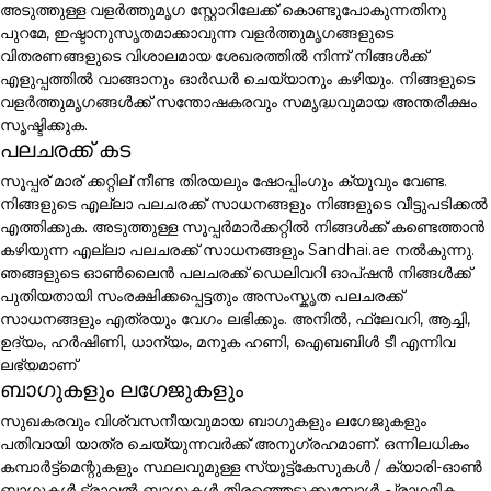
അടുത്തുള്ള വളർത്തുമൃഗ സ്റ്റോറിലേക്ക് കൊണ്ടുപോകുന്നതിനു
പുറമേ, ഇഷ്ടാനുസൃതമാക്കാവുന്ന വളർത്തുമൃഗങ്ങളുടെ
വിതരണങ്ങളുടെ വിശാലമായ ശേഖരത്തിൽ നിന്ന് നിങ്ങൾക്ക്
എളുപ്പത്തിൽ വാങ്ങാനും ഓർഡർ ചെയ്യാനും കഴിയും. നിങ്ങളുടെ
വളർത്തുമൃഗങ്ങൾക്ക് സന്തോഷകരവും സമൃദ്ധവുമായ അന്തരീക്ഷം
സൃഷ്ടിക്കുക.
പലചരക്ക് കട
സൂപ്പര് മാര് ക്കറ്റില് നീണ്ട തിരയലും ഷോപ്പിംഗും ക്യൂവും വേണ്ട.
നിങ്ങളുടെ എല്ലാ പലചരക്ക് സാധനങ്ങളും നിങ്ങളുടെ വീട്ടുപടിക്കൽ
എത്തിക്കുക. അടുത്തുള്ള സൂപ്പർമാർക്കറ്റിൽ നിങ്ങൾക്ക് കണ്ടെത്താൻ
കഴിയുന്ന എല്ലാ പലചരക്ക് സാധനങ്ങളും Sandhai.ae നൽകുന്നു.
ഞങ്ങളുടെ ഓൺലൈൻ പലചരക്ക് ഡെലിവറി ഓപ്ഷൻ നിങ്ങൾക്ക്
പുതിയതായി സംരക്ഷിക്കപ്പെട്ടതും അസംസ്കൃത പലചരക്ക്
സാധനങ്ങളും എത്രയും വേഗം ലഭിക്കും. അനിൽ, ഫ്ലേവറി, ആച്ചി,
ഉദ്യം, ഹർഷിണി, ധാന്യം, മനുക ഹണി, ഐബബിൾ ടീ എന്നിവ
ലഭ്യമാണ്
ബാഗുകളും ലഗേജുകളും
സുഖകരവും വിശ്വസനീയവുമായ ബാഗുകളും ലഗേജുകളും
പതിവായി യാത്ര ചെയ്യുന്നവർക്ക് അനുഗ്രഹമാണ്. ഒന്നിലധികം
കമ്പാർട്ട്മെന്റുകളും സ്ഥലവുമുള്ള സ്യൂട്ട്കേസുകൾ / ക്യാരി-ഓൺ
ബാഗുകൾ ട്രാവൽ ബാഗുകൾ തിരഞ്ഞെടുക്കുമ്പോൾ പ്രാഥമിക