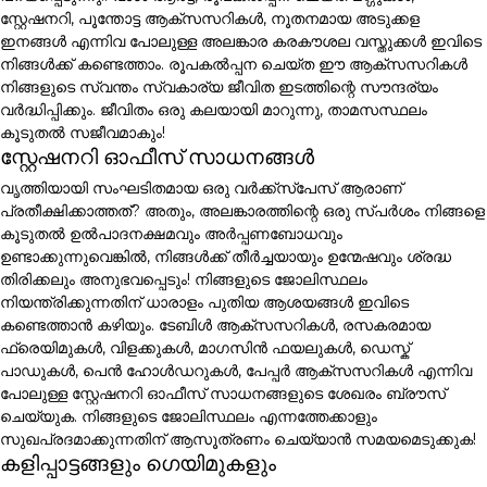
സ്റ്റേഷനറി, പൂന്തോട്ട ആക്സസറികൾ, നൂതനമായ അടുക്കള
ഇനങ്ങൾ എന്നിവ പോലുള്ള അലങ്കാര കരകൗശല വസ്തുക്കൾ ഇവിടെ
നിങ്ങൾക്ക് കണ്ടെത്താം. രൂപകൽപ്പന ചെയ്ത ഈ ആക്സസറികൾ
നിങ്ങളുടെ സ്വന്തം സ്വകാര്യ ജീവിത ഇടത്തിന്റെ സൗന്ദര്യം
വർദ്ധിപ്പിക്കും. ജീവിതം ഒരു കലയായി മാറുന്നു, താമസസ്ഥലം
കൂടുതൽ സജീവമാകും!
സ്റ്റേഷനറി ഓഫീസ് സാധനങ്ങൾ
വൃത്തിയായി സംഘടിതമായ ഒരു വർക്ക്സ്പേസ് ആരാണ്
പ്രതീക്ഷിക്കാത്തത്? അതും, അലങ്കാരത്തിന്റെ ഒരു സ്പർശം നിങ്ങളെ
കൂടുതൽ ഉൽപാദനക്ഷമവും അർപ്പണബോധവും
ഉണ്ടാക്കുന്നുവെങ്കിൽ, നിങ്ങൾക്ക് തീർച്ചയായും ഉന്മേഷവും ശ്രദ്ധ
തിരിക്കലും അനുഭവപ്പെടും! നിങ്ങളുടെ ജോലിസ്ഥലം
നിയന്ത്രിക്കുന്നതിന് ധാരാളം പുതിയ ആശയങ്ങൾ ഇവിടെ
കണ്ടെത്താൻ കഴിയും. ടേബിൾ ആക്സസറികൾ, രസകരമായ
ഫ്രെയിമുകൾ, വിളക്കുകൾ, മാഗസിൻ ഫയലുകൾ, ഡെസ്ക്
പാഡുകൾ, പെൻ ഹോൾഡറുകൾ, പേപ്പർ ആക്സസറികൾ എന്നിവ
പോലുള്ള സ്റ്റേഷനറി ഓഫീസ് സാധനങ്ങളുടെ ശേഖരം ബ്രൗസ്
ചെയ്യുക. നിങ്ങളുടെ ജോലിസ്ഥലം എന്നത്തേക്കാളും
സുഖപ്രദമാക്കുന്നതിന് ആസൂത്രണം ചെയ്യാൻ സമയമെടുക്കുക!
കളിപ്പാട്ടങ്ങളും ഗെയിമുകളും