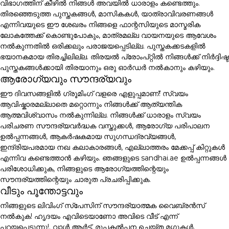
വിഭാഗത്തിന് കീഴിൽ നിങ്ങൾ അവയിൽ ധാരാളം കണ്ടെത്തും.
തിരഞ്ഞെടുത്ത പുസ്തകങ്ങൾ, മാസികകൾ, യാത്രാവിവരണങ്ങൾ
എന്നിവയുടെ ഈ ശേഖരം നിങ്ങളെ ഫാന്റസിയുടെ മാസ്മരിക
ലോകത്തേക്ക് കൊണ്ടുപോകും, മാത്രമല്ല വായനയുടെ ആവേശം
നൽകുന്നതിൽ ഒരിക്കലും പരാജയപ്പെടില്ല. പുസ്തകക്കടകളിൽ
ഭയാനകമായ തിരച്ചിലില്ല. തിരയൽ പ്രോംപ്റ്റിൽ നിങ്ങൾക്ക് നിർദ്ദിഷ്ട
പുസ്തകങ്ങൾക്കായി തിരയാനും ഒരു ഓർഡർ നൽകാനും കഴിയും.
ആരോഗ്യവും സൗന്ദര്യവും
ഈ ദിവസങ്ങളിൽ ഗ്രൂമിംഗ് വളരെ എളുപ്പമാണ്! സ്വയം
ആവിഷ്കാരമല്ലാതെ മറ്റൊന്നും നിങ്ങൾക്ക് ആത്യന്തിക
ആത്മവിശ്വാസം നൽകുന്നില്ല. നിങ്ങൾക്ക് ധാരാളം സ്വയം
പരിചരണ സൗന്ദര്യവർദ്ധക വസ്തുക്കൾ, ആരോഗ്യ പരിപാലന
ഉൽപ്പന്നങ്ങൾ, ആകർഷകമായ സുഗന്ധദ്രവ്യങ്ങൾ,
ഇന്ദ്രിയപരമായ നഖ കലാകാരങ്ങൾ, എല്ലാത്തരം മേക്കപ്പ് കിറ്റുകൾ
എന്നിവ കണ്ടെത്താൻ കഴിയും. ഞങ്ങളുടെ sandhai.ae ഉൽപ്പന്നങ്ങൾ
പരിശോധിക്കുക, നിങ്ങളുടെ ആരോഗ്യത്തിന്റെയും
സൗന്ദര്യത്തിന്റെയും ചാരുത പ്രചരിപ്പിക്കുക.
വീടും പൂന്തോട്ടവും
നിങ്ങളുടെ ലിവിംഗ് സ്പേസിന് സൗന്ദര്യാത്മക വൈബ്രൻസ്
നൽകുക! ഹൃദയം എവിടെയാണോ അവിടെ വീട് എന്ന്
പറയപ്പെടുന്നു!. വാൾ ആർട്ട്, രൂപകൽപ്പന ചെയ്ത മഗ്ഗുകൾ,