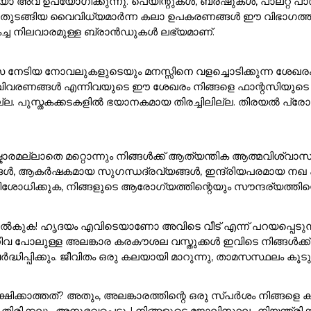
അവ ഉപയോഗിക്കുന്നു. പെയിന്റുകൾ, ബ്രഷുകൾ, പാലറ്റ് പാഡു
 ഇനങ്ങൾ തുടങ്ങിയ വൈവിധ്യമാർന്ന കലാ ഉപകരണങ്ങൾ ഈ വിഭാ
കച്ച നിലവാരമുള്ള ബ്രാൻഡുകൾ ലഭ്യമാണ്.
സ നേടിയ നോവലുകളുടെയും മനസ്സിനെ വളച്ചൊടിക്കുന്ന ശേഖര
ാവിവരണങ്ങൾ എന്നിവയുടെ ഈ ശേഖരം നിങ്ങളെ ഫാന്റസിയുടെ മ
ുസ്തകക്കടകളിൽ ഭയാനകമായ തിരച്ചിലില്ല. തിരയൽ പ്രോംപ്റ്റി
ാരമല്ലാതെ മറ്റൊന്നും നിങ്ങൾക്ക് ആത്യന്തിക ആത്മവിശ്വാസ
ങൾ, ആകർഷകമായ സുഗന്ധദ്രവ്യങ്ങൾ, ഇന്ദ്രിയപരമായ നഖ കലാക
ശോധിക്കുക, നിങ്ങളുടെ ആരോഗ്യത്തിന്റെയും സൗന്ദര്യത്തിന്റെ
ുക! ഹൃദയം എവിടെയാണോ അവിടെ വീട് എന്ന് പറയപ്പെടുന്നു!. 
ിവ പോലുള്ള അലങ്കാര കരകൗശല വസ്തുക്കൾ ഇവിടെ നിങ്ങൾക
ർദ്ധിപ്പിക്കും. ജീവിതം ഒരു കലയായി മാറുന്നു, താമസസ്ഥലം ക
്ഷിക്കാത്തത്? അതും, അലങ്കാരത്തിന്റെ ഒരു സ്പർശം നിങ്
്രദ്ധ തിരിക്കലും അനുഭവപ്പെടും! നിങ്ങളുടെ ജോലിസ്ഥലം നിയന്