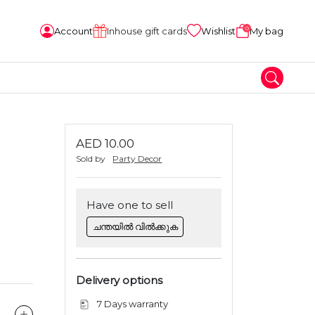
0
Account
Inhouse gift cards
Wishlist
My bag
AED 10.00
Sold by
Party Decor
Have one to sell
ചന്തയിൽ വിൽക്കുക
Delivery options
7 Days warranty