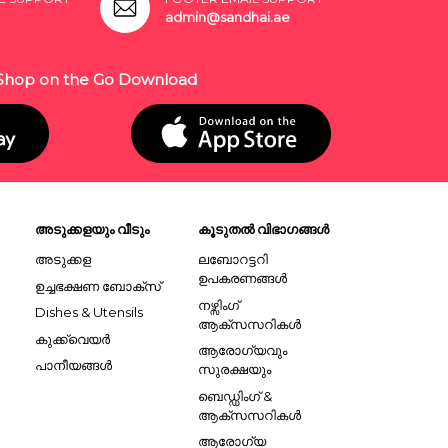
admin@sandhai.ae
Shop on the Go Download
അടുക്കളയും വീടും
കൂടുതൽ വിഭാഗങ്ങൾ
അടുക്കള
ലബോറട്ടറി
ഉപകരണങ്ങൾ
ഉച്ചഭക്ഷണ ബോക്സ്
നഴ്സിംഗ്
Dishes & Utensils
ആക്സസറികൾ
കുക്ക്വെയർ
ആരോഗ്യവും
പാനീയങ്ങൾ
സുരക്ഷയും
ബെഡ്ഡിംഗ് &
ആക്സസറികൾ
ആരോഗ്യ