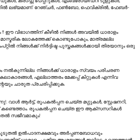
കൾ, ക്രാഫ്റ്റ് പേപ്പറുകൾ, എംബ്രോയിഡറി ടൂളുകൾ,
ഗത്തിൽ ലഭ്യമാണ്. റേഞ്ചർ, ഫൺബോ, ഫെവിക്രിൽ, ഫേബർ-
ം !! ഈ വിഭാഗത്തിന് കീഴിൽ നിങ്ങൾ അവയിൽ ധാരാളം
ാസ്മരിക ലോകത്തേക്ക് കൊണ്ടുപോകും, മാത്രമല്ല
ൽ നിങ്ങൾക്ക് നിർദ്ദിഷ്ട പുസ്തകങ്ങൾക്കായി തിരയാനും ഒരു
ം നൽകുന്നില്ല. നിങ്ങൾക്ക് ധാരാളം സ്വയം പരിചരണ
ാരങ്ങൾ, എല്ലാത്തരം മേക്കപ്പ് കിറ്റുകൾ എന്നിവ
യും ചാരുത പ്രചരിപ്പിക്കുക.
വാൾ ആർട്ട്, രൂപകൽപ്പന ചെയ്ത മഗ്ഗുകൾ, സ്റ്റേഷനറി,
്ക് കണ്ടെത്താം. രൂപകൽപ്പന ചെയ്ത ഈ ആക്സസറികൾ
ൂടുതൽ സജീവമാകും!
ങളെ കൂടുതൽ ഉൽപാദനക്ഷമവും അർപ്പണബോധവും
ത്രിക്കുന്നതിന് ധാരാളം പുതിയ ആശയങ്ങൾ ഇവിടെ കണ്ടെത്താൻ