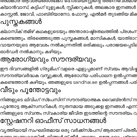
അലങ്കാര ആവശ്യങ്ങൾക്കോ ഹോബിയിസ്റ്റിന്റെ അഭിനിവേശമായോ 
ക്യാൻവാസ്, കട്ടിംഗ് ടൂളുകൾ, സ്റ്റിക്കറുകൾ, അലങ്കാര
കാസ്റ്റൽ, ജോവി, ഫാബ്രിയാനോ, ഫോസ്ക, എൽമർ തുടങ്ങിയ മി
പുസ്തകങ്ങൾ
ക്ലാസിക് തമിഴ് കഥകളുടെയും അന്താരാഷ്ട്രതലത്തിൽ പ്രശം
കണ്ടെത്തും. തിരഞ്ഞെടുത്ത പുസ്തകങ്ങൾ, മാസികകൾ, യാത്ര
വായനയുടെ ആവേശം നൽകുന്നതിൽ ഒരിക്കലും പരാജയപ്പെടില്ല. പ
ഓർഡർ നൽകാനും കഴിയും.
ആരോഗ്യവും സൗന്ദര്യവും
ഈ ദിവസങ്ങളിൽ ഗ്രൂമിംഗ് വളരെ എളുപ്പമാണ്! സ്വയം ആവിഷ്ക
സൗന്ദര്യവർദ്ധക വസ്തുക്കൾ, ആരോഗ്യ പരിപാലന ഉൽപ്പന്നങ്
കണ്ടെത്താൻ കഴിയും. ഞങ്ങളുടെ sandhai.ae ഉൽപ്പന്നങ്ങൾ പരി
വീടും പൂന്തോട്ടവും
നിങ്ങളുടെ ലിവിംഗ് സ്പേസിന് സൗന്ദര്യാത്മക വൈബ്രൻസ് നൽക
പൂന്തോട്ട ആക്സസറികൾ, നൂതനമായ അടുക്കള ഇനങ്ങൾ എന്ന
നിങ്ങളുടെ സ്വന്തം സ്വകാര്യ ജീവിത ഇടത്തിന്റെ സൗന്ദര്യം വ
സ്റ്റേഷനറി ഓഫീസ് സാധനങ്ങൾ
വൃത്തിയായി സംഘടിതമായ ഒരു വർക്ക്സ്പേസ് ആരാണ് പ്രതീക
ഉണ്ടാക്കുന്നുവെങ്കിൽ, നിങ്ങൾക്ക് തീർച്ചയായും ഉന്മേഷവും ശ