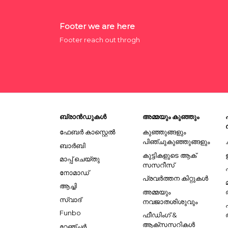
Footer we are here
Footer reach out throgh
ബ്രാൻഡുകൾ
അമ്മയും കുഞ്ഞും
ഫേബർ കാസ്റ്റെൽ
കുഞ്ഞുങ്ങളും
പിഞ്ചുകുഞ്ഞുങ്ങളും
ബാർബി
കുട്ടികളുടെ ആക്
മാപ്പ് ചെയ്തു
സസറീസ്
നോമാഡ്
പ്രവർത്തന കിറ്റുകൾ
ആച്ചി
അമ്മയും
സ്വാദ്
നവജാതശിശുവും
Funbo
ഫീഡിംഗ് &
ആക്സസറികൾ
റേഞ്ചർ