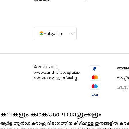
Malayalam
© 2020-2025
ഞങ്ങളെ
www.sandhai.ae. എല്ലാ
ആപ്പ
അവകാശങ്ങളും നിക്ഷിപ്തം.
ഷിപ്പി
കലകളും കരകൗശല വസ്തുക്കളും
ആർട്ട് ആൻഡ് ക്രാഫ്റ്റ് വിഭാഗത്തിന് കീഴിലുള്ള ഇനങ്ങളി