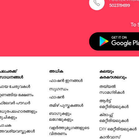
502319699
To 
പലചരക്ക്
അധിക
കലയും
സാധനങ്ങൾ
കരകൗശലവും
ഫാഷൻ ഇനങ്ങൾ
ചായ ചേരുവകൾ
തയ്യൽ
സുഗന്ധം
സാമഗ്രികൾ
ഉണങ്ങിയ ഭക്ഷണം
ഫാഷൻ
ആർട്ട്
ഫ്ലേവർ പൗഡർ
തമിഴ് പുസ്തകങ്ങൾ
മെറ്റീരിയലുകൾ
മധുരപലഹാരങ്ങളും
ബാഗുകളും
ക്രാഫ്റ്റ്
രുചികളും
ലഗേജുകളും
മെറ്റീരിയലുകൾ
പാചക
വളർത്തുമൃഗങ്ങളുടെ
DIY മെറ്റീരിയലുകൾ
അവശ്യവസ്തുക്കൾ
വിതരണം
കാൻവാസ്