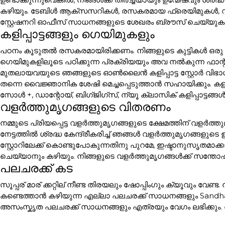
കഴിയും. ടേബിൾ ആക്സസറികൾ, രസകരമായ ഫ്രെയിമുകൾ, 
സ്റ്റേഷനറി ഓഫീസ് സാധനങ്ങളുടെ ശേഖരം ബ്രൗസ് ചെയ്യുക.
കളിപ്പാട്ടങ്ങളും ഗെയിമുകളും
പഠനം കൂടുതൽ രസകരമായിരിക്കണം. നിങ്ങളുടെ കുട്ടികൾ ഒരു 
ഗെയിമുകളിലൂടെ പഠിക്കുന്ന പ്രക്രിയയും അവ നൽകുന്ന ഫാന
മുതലായവയുടെ ഞങ്ങളുടെ ഓൺലൈൻ കളിപ്പാട്ട സ്റ്റോർ വിഭാഗ
തന്നെ വൈജ്ഞാനിക ശേഷി മെച്ചപ്പെടുത്താൻ സഹായിക്കും. കളിപ്പാ
സോൾ +, ഡാന്റോയ്, ബിഗ്ജിഗ്സ്, ന്യൂ ക്ലാസിക് കളിപ്പാട്ടങ
വളർത്തുമൃഗങ്ങളുടെ വിതരണം
നമ്മുടെ പ്രിയപ്പെട്ട വളർത്തുമൃഗങ്ങളുടെ ക്ഷേമത്തിന് വളർ
നേട്ടത്തിൽ ശ്രദ്ധ കേന്ദ്രീകരിച്ച് ഞങ്ങൾ വളർത്തുമൃഗങ്ങള
സ്റ്റോറിലേക്ക് കൊണ്ടുപോകുന്നതിനു പുറമേ, ഇഷ്ടാനുസൃതമാക
ചെയ്യാനും കഴിയും. നിങ്ങളുടെ വളർത്തുമൃഗങ്ങൾക്ക് സന്തോഷ
പലചരക്ക് കട
സൂപ്പര് മാര് ക്കറ്റില് നീണ്ട തിരയലും ഷോപ്പിംഗും ക്യൂവും വേണ
കണ്ടെത്താൻ കഴിയുന്ന എല്ലാ പലചരക്ക് സാധനങ്ങളും Sandh
അസംസ്കൃത പലചരക്ക് സാധനങ്ങളും എത്രയും വേഗം ലഭിക്കും.
ബാഗുകളും ലഗേജുകളും