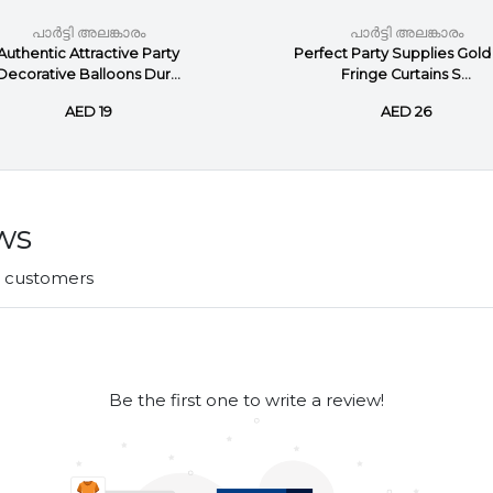
പാർട്ടി അലങ്കാരം
പാർട്ടി അലങ്കാരം
Authentic Attractive Party
Perfect Party Supplies Gold 
Decorative Balloons Dur...
Fringe Curtains S...
AED 19
AED 26
ws
r customers
Be the first one to write a review!