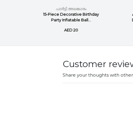
ം
പാർട്ടി അലങ്കാരം
 Party
15-Piece Decorative Birthday
9inch
Party Inflatable Ball...
AED 20
Customer revie
Share your thoughts with othe