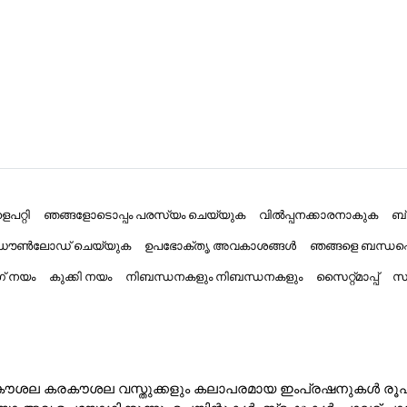
പറ്റി
ഞങ്ങളോടൊപ്പം പരസ്യം ചെയ്യുക
വിൽപ്പനക്കാരനാകുക
ബ
് ഡൗൺലോഡ് ചെയ്യുക
ഉപഭോക്തൃ അവകാശങ്ങൾ
ഞങ്ങളെ ബന്ധപ്
ംഗ് നയം
കുക്കി നയം
നിബന്ധനകളും നിബന്ധനകളും
സൈറ്റ്മാപ്പ്
സാ
ൽ കരകൗശല കരകൗശല വസ്തുക്കളും കലാപരമായ ഇംപ്രഷനുകൾ രൂപക