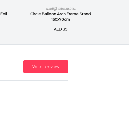
പാർട്ടി അലങ്കാരം
Foil
Circle Balloon Arch Frame Stand
10-P
160x70cm
Ball
AED 35
Write a review