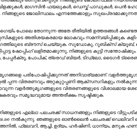
വിളക്കുകൾ, മാഗസിൻ ഫയലുകൾ, ഡെസ്ക് പാഡുകൾ, പെൻ ഹ
 നിങ്ങളുടെ ജോലിസ്ഥലം എന്നത്തേക്കാളും സുഖപ്രദമാക്കുന
ഗെയിം പോലെ തോന്നുന്ന അതേ രീതിയിൽ ഉത്തരങ്ങൾ കണ്ടെത്താ
്റസികളുടെ അതിശയകരമായ ലോകവും സമന്വയിപ്പിക്കുക. കളിപ്
ത്തിലൂടെ ബ്രൗസ് ചെയ്യുക. സുഡോകു, റൂബിക്സ് ക്യൂബ്, ചെ
ട്ട ഷോപ്പിംഗ് ലളിതമാക്കുന്നു, നിങ്ങളുടെ കുട്ടി സന്തോഷിക്കു
്ങൾ, പേപ്പർക്രൂ, പോപിക്, ത്രെഡ് ബിയർ, ടിഡ്ലോ, ടൈഗർ ട്ര
ത്തുമൃഗങ്ങളെ പരിപോഷിപ്പിക്കുന്നത് അനിവാര്യമാണ്. വളർത്ത
ുടെ ഉൽ പ്പന്ന വിതരണവും അറ്റകുറ്റപ്പണി ആക്സസറികളും നൽകുന
്കാവുന്ന വളർത്തുമൃഗങ്ങളുടെ വിതരണങ്ങളുടെ വിശാലമായ ശേഖര
കരവും സമൃദ്ധവുമായ അന്തരീക്ഷം സൃഷ്ടിക്കുക.
്ട. നിങ്ങളുടെ എല്ലാ പലചരക്ക് സാധനങ്ങളും നിങ്ങളുടെ വീട്ടുപടിക
ai.ae നൽകുന്നു. ഞങ്ങളുടെ ഓൺലൈൻ പലചരക്ക് ഡെലിവറി ഓപ്ഷ
 അനിൽ, ഫ്ലേവറി, ആച്ചി, ഉദ്യം, ഹർഷിണി, ധാന്യം, മനുക 