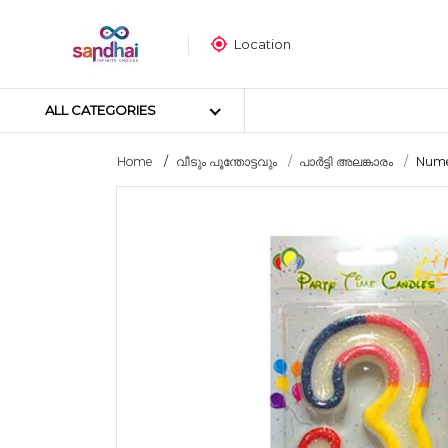
Location
ALL CATEGORIES
Home
വീടും പൂന്തോട്ടവും
പാർട്ടി അലങ്കാരം
Numer
Most popular
ക്രാഫ്റ്റ് മെറ്റീരിയലുകൾ
തയ്യൽ സാമഗ്രികൾ
ആർട്ട് മെറ്റീരിയലുകൾ
DIY മെറ്റീരിയലുകൾ
ആർട്സ് & കരകൗശല ഉപകര
സ്റ്റിക്കർ പോസ്റ്റർ
പസിൾ