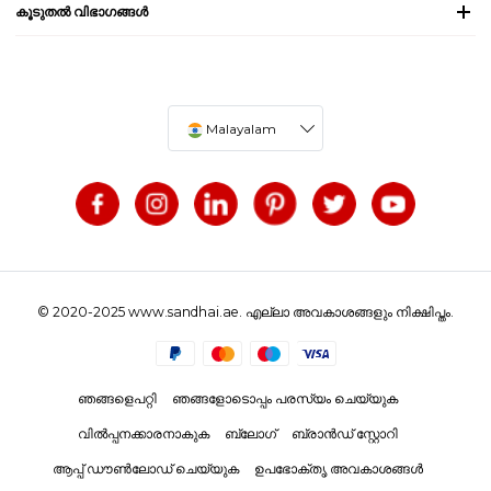
കൂടുതൽ വിഭാഗങ്ങൾ
Malayalam
© 2020-2025 www.sandhai.ae. എല്ലാ അവകാശങ്ങളും നിക്ഷിപ്തം.
ഞങ്ങളെപറ്റി
ഞങ്ങളോടൊപ്പം പരസ്യം ചെയ്യുക
വിൽപ്പനക്കാരനാകുക
ബ്ലോഗ്
ബ്രാൻഡ് സ്റ്റോറി
ആപ്പ് ഡൗൺലോഡ് ചെയ്യുക
ഉപഭോക്തൃ അവകാശങ്ങൾ