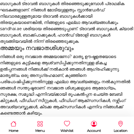
ബാഗുകൾ ട്രാവൽ ബാഗുകൾ തിരഞ്ഞെടുക്കുമ്പോൾ പ്രാഥമിക
ഘടകങ്ങളാണ്. നിങ്ങൾ മോടിയുള്ളതും സ്റ്റാൻഡേർഡ്
നിലവാരമുള്ളതുമായ ട്രാവൽ ബാഗുകൾക്കായി
തിരയുകയാണെങ്കിൽ, നിങ്ങളുടെ എല്ലാ ആവശ്യങ്ങൾക്കും
sandhai.ae ശരിയായ തിരഞ്ഞെടുപ്പാണ്. ട്രാവൽ ബാഗുകൾ, ക്യാരി
ബാഗുകൾ, ബാക്ക്പാക്കുകൾ, ഹാൻഡ് ട്രോളി ബാഗുകൾ
തുടങ്ങിയവയിൽ നിന്ന് തിരഞ്ഞെടുക്കുക.
അമ്മയും നവജാതശിശുവും
നിങ്ങൾ ഒരു നവജാത അമ്മയാണോ? മാതൃ ഊഷ്മളതയോടെ
നിങ്ങളുടെ കുട്ടികളെ ആശ്വസിപ്പിക്കുന്നതിനുള്ള മികച്ച
ഉൽപ്പന്നങ്ങൾ നിങ്ങൾക്ക് നൽകാൻ ഞങ്ങൾ ആഗ്രഹിക്കുന്നു.
മാതൃത്വം ഒരു അനുഗ്രഹമാണ്, കുഞ്ഞിനെ
പരിപോഷിപ്പിക്കുന്നതിനുള്ള എല്ലാ ആവശ്യങ്ങളും നൽകുന്നതിൽ
ഞങ്ങൾ സന്തുഷ്ടരാണ്. നവജാത ശിശുക്കളുടെ ആരോഗ്യം,
സുരക്ഷ, സമൃദ്ധി എന്നിവയ്ക്കായി രൂപകൽപ്പന ചെയ്ത ബേബി
കിറ്റുകൾ, ഫീഡിംഗ് സീറ്റുകൾ, ഫീഡിംഗ് ആക്സസറികൾ, നഴ്സിംഗ്
അവശ്യവസ്തുക്കൾ, കിടക്ക ആക്സസറികൾ എന്നിവ നിങ്ങൾക്ക്
കണ്ടെത്താൻ കഴിയും.
Home
Menu
Wishlist
Account
Location