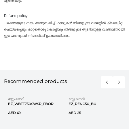
എത്തിക്കും.
Refund policy
ചന്തൈയുടെ നയം അനുസരിച്ച് ഫണ്ടുകൾ നിങ്ങളുടെ വാലറ്റിൽ ക്രെഡിറ്റ്
ചെയ്യപ്പെടും. മറ്റേതൊരു ഷോപ്പിലും നിങ്ങളുടെ തുടർന്നുള്ള വാങ്ങലിനായി
ഈ ഫണ്ടുകൾ നിങ്ങൾക്ക് ഉപയോഗിക്കാം.
Recommended products
സ്റ്റേഷനറി
സ്റ്റേഷനറി
EZ_WBTT750SWSP_FBOR
EZ_PENC50_BU
AED 69
AED 25