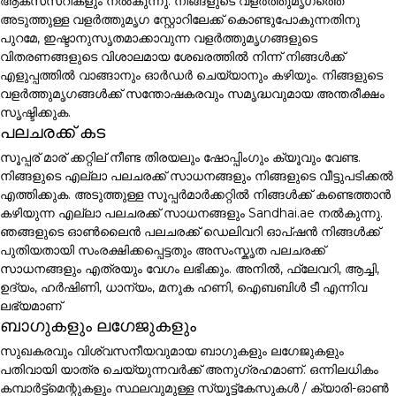
ആക്സസറികളും നൽകുന്നു. നിങ്ങളുടെ വളർത്തുമൃഗത്തെ
അടുത്തുള്ള വളർത്തുമൃഗ സ്റ്റോറിലേക്ക് കൊണ്ടുപോകുന്നതിനു
പുറമേ, ഇഷ്ടാനുസൃതമാക്കാവുന്ന വളർത്തുമൃഗങ്ങളുടെ
വിതരണങ്ങളുടെ വിശാലമായ ശേഖരത്തിൽ നിന്ന് നിങ്ങൾക്ക്
എളുപ്പത്തിൽ വാങ്ങാനും ഓർഡർ ചെയ്യാനും കഴിയും. നിങ്ങളുടെ
വളർത്തുമൃഗങ്ങൾക്ക് സന്തോഷകരവും സമൃദ്ധവുമായ അന്തരീക്ഷം
സൃഷ്ടിക്കുക.
പലചരക്ക് കട
സൂപ്പര് മാര് ക്കറ്റില് നീണ്ട തിരയലും ഷോപ്പിംഗും ക്യൂവും വേണ്ട.
നിങ്ങളുടെ എല്ലാ പലചരക്ക് സാധനങ്ങളും നിങ്ങളുടെ വീട്ടുപടിക്കൽ
എത്തിക്കുക. അടുത്തുള്ള സൂപ്പർമാർക്കറ്റിൽ നിങ്ങൾക്ക് കണ്ടെത്താൻ
കഴിയുന്ന എല്ലാ പലചരക്ക് സാധനങ്ങളും Sandhai.ae നൽകുന്നു.
ഞങ്ങളുടെ ഓൺലൈൻ പലചരക്ക് ഡെലിവറി ഓപ്ഷൻ നിങ്ങൾക്ക്
പുതിയതായി സംരക്ഷിക്കപ്പെട്ടതും അസംസ്കൃത പലചരക്ക്
സാധനങ്ങളും എത്രയും വേഗം ലഭിക്കും. അനിൽ, ഫ്ലേവറി, ആച്ചി,
ഉദ്യം, ഹർഷിണി, ധാന്യം, മനുക ഹണി, ഐബബിൾ ടീ എന്നിവ
ലഭ്യമാണ്
ബാഗുകളും ലഗേജുകളും
സുഖകരവും വിശ്വസനീയവുമായ ബാഗുകളും ലഗേജുകളും
പതിവായി യാത്ര ചെയ്യുന്നവർക്ക് അനുഗ്രഹമാണ്. ഒന്നിലധികം
കമ്പാർട്ട്മെന്റുകളും സ്ഥലവുമുള്ള സ്യൂട്ട്കേസുകൾ / ക്യാരി-ഓൺ