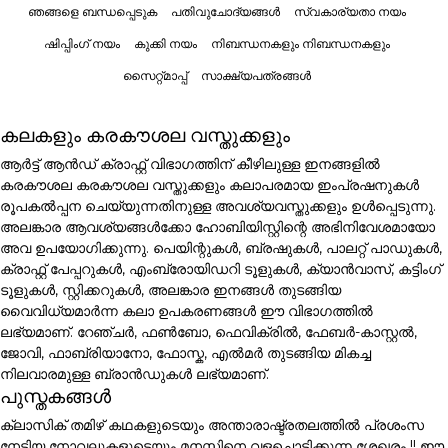
ഞങ്ങളെ ബന്ധപ്പെടുക
പതിവുചോദ്യങ്ങൾ
സ്വകാര്യതാ നയം
ഷിപ്പിംഗ് നയം
കുക്കി നയം
നിബന്ധനകളും നിബന്ധനകളും
സൈറ്റ്മാപ്പ്
സാക്ഷ്യപത്രങ്ങൾ
കലകളും കരകൗശല വസ്തുക്കളും
ആർട്ട് ആൻഡ് ക്രാഫ്റ്റ് വിഭാഗത്തിന് കീഴിലുള്ള ഇനങ്ങളിൽ
കരകൗശല കരകൗശല വസ്തുക്കളും കലാപരമായ ഇംപ്രഷനുകൾ
രൂപകൽപ്പന ചെയ്യുന്നതിനുള്ള അവശ്യവസ്തുക്കളും ഉൾപ്പെടുന്നു.
അലങ്കാര ആവശ്യങ്ങൾക്കോ ഹോബിയിസ്റ്റിന്റെ അഭിനിവേശമായോ
അവ ഉപയോഗിക്കുന്നു. പെയിന്റുകൾ, ബ്രഷുകൾ, പാലറ്റ് പാഡുകൾ,
ക്രാഫ്റ്റ് പേപ്പറുകൾ, എംബ്രോയിഡറി ടൂളുകൾ, ക്യാൻവാസ്, കട്ടിംഗ്
ടൂളുകൾ, സ്റ്റിക്കറുകൾ, അലങ്കാര ഇനങ്ങൾ തുടങ്ങിയ
വൈവിധ്യമാർന്ന കലാ ഉപകരണങ്ങൾ ഈ വിഭാഗത്തിൽ
ലഭ്യമാണ്. റേഞ്ചർ, ഫൺബോ, ഫെവിക്രിൽ, ഫേബർ-കാസ്റ്റൽ,
ജോവി, ഫാബ്രിയാനോ, ഫോസ്ക, എൽമർ തുടങ്ങിയ മികച്ച
നിലവാരമുള്ള ബ്രാൻഡുകൾ ലഭ്യമാണ്.
പുസ്തകങ്ങൾ
ക്ലാസിക് തമിഴ് കഥകളുടെയും അന്താരാഷ്ട്രതലത്തിൽ പ്രശംസ
നേടിയ നോവലുകളുടെയും മനസ്സിനെ വളച്ചൊടിക്കുന്ന ശേഖരം !! ഈ