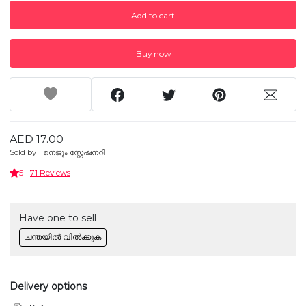
Add to cart
Buy now
AED 17.00
Sold by
നെജൂം സ്റ്റേഷനറി
5
71 Reviews
Have one to sell
ചന്തയിൽ വിൽക്കുക
Delivery options