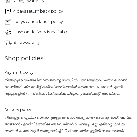
7 Days warranty
4 days return back policy
1 days cancellation policy
Cash on delivery is available
Shipped only
Shop policies
Payment policy
നിങ്ങളുടെ വാങ്ങലിന് വ്യത്യസ്ത മോഡിൽ പണമടയ്ക്കാം. ക്യാഷ് ഓൺ
ഡെലിവറി, ക്രെഡിറ്റ് കാർഡ് അല്ലെങ്കിൽ ബൈ നൗ, പേ ലേറ്റർ എന്നീ
ആപ്പുകളിൽ നിന്ന് നിങ്ങൾക്ക് എല്ലായ്പ്പോഴും പേയ്‌മെന്റ് അടയ്ക്കാം.
Delivery policy
നിങ്ങളുടെ എല്ലാ ഓർഡറുകളും ഞങ്ങൾ അടുത്ത ദിവസം ദുബായ്, ഷാർജ,
അജ്മാൻ എന്നിവിടങ്ങളിലേക്ക് ഡെലിവർ ചെയ്യും. മറ്റ് എമിറേറ്റുകൾക്ക്
ഞങ്ങൾ ഷെഡ്യൂൾ അനുസരിച്ച് 2-3 ദിവസത്തിനുള്ളിൽ സാധനങ്ങൾ