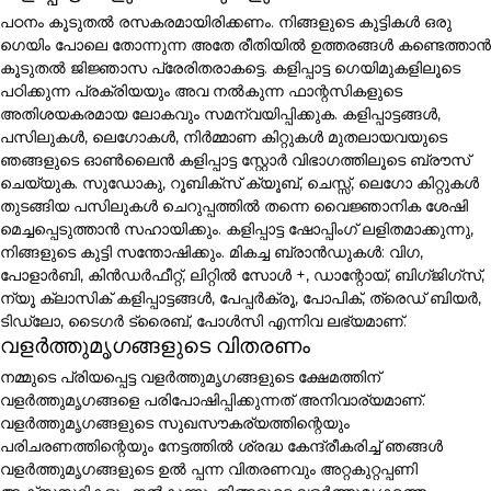
പഠനം കൂടുതൽ രസകരമായിരിക്കണം. നിങ്ങളുടെ കുട്ടികൾ ഒരു
ഗെയിം പോലെ തോന്നുന്ന അതേ രീതിയിൽ ഉത്തരങ്ങൾ കണ്ടെത്താൻ
കൂടുതൽ ജിജ്ഞാസ പ്രേരിതരാകട്ടെ. കളിപ്പാട്ട ഗെയിമുകളിലൂടെ
പഠിക്കുന്ന പ്രക്രിയയും അവ നൽകുന്ന ഫാന്റസികളുടെ
അതിശയകരമായ ലോകവും സമന്വയിപ്പിക്കുക. കളിപ്പാട്ടങ്ങൾ,
പസിലുകൾ, ലെഗോകൾ, നിർമ്മാണ കിറ്റുകൾ മുതലായവയുടെ
ഞങ്ങളുടെ ഓൺലൈൻ കളിപ്പാട്ട സ്റ്റോർ വിഭാഗത്തിലൂടെ ബ്രൗസ്
ചെയ്യുക. സുഡോകു, റൂബിക്സ് ക്യൂബ്, ചെസ്സ്, ലെഗോ കിറ്റുകൾ
തുടങ്ങിയ പസിലുകൾ ചെറുപ്പത്തിൽ തന്നെ വൈജ്ഞാനിക ശേഷി
മെച്ചപ്പെടുത്താൻ സഹായിക്കും. കളിപ്പാട്ട ഷോപ്പിംഗ് ലളിതമാക്കുന്നു,
നിങ്ങളുടെ കുട്ടി സന്തോഷിക്കും. മികച്ച ബ്രാൻഡുകൾ: വിഗ,
പോളാർബി, കിൻഡർഫീറ്റ്, ലിറ്റിൽ സോൾ +, ഡാന്റോയ്, ബിഗ്ജിഗ്സ്,
ന്യൂ ക്ലാസിക് കളിപ്പാട്ടങ്ങൾ, പേപ്പർക്രൂ, പോപിക്, ത്രെഡ് ബിയർ,
ടിഡ്ലോ, ടൈഗർ ട്രൈബ്, പോൾസി എന്നിവ ലഭ്യമാണ്.
വളർത്തുമൃഗങ്ങളുടെ വിതരണം
നമ്മുടെ പ്രിയപ്പെട്ട വളർത്തുമൃഗങ്ങളുടെ ക്ഷേമത്തിന്
വളർത്തുമൃഗങ്ങളെ പരിപോഷിപ്പിക്കുന്നത് അനിവാര്യമാണ്.
വളർത്തുമൃഗങ്ങളുടെ സുഖസൗകര്യത്തിന്റെയും
പരിചരണത്തിന്റെയും നേട്ടത്തിൽ ശ്രദ്ധ കേന്ദ്രീകരിച്ച് ഞങ്ങൾ
വളർത്തുമൃഗങ്ങളുടെ ഉൽ പ്പന്ന വിതരണവും അറ്റകുറ്റപ്പണി