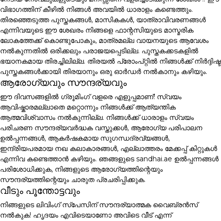
വിഭാഗത്തിന് കീഴിൽ നിങ്ങൾ അവയിൽ ധാരാളം കണ്ടെത്തും.
തിരഞ്ഞെടുത്ത പുസ്തകങ്ങൾ, മാസികകൾ, യാത്രാവിവരണങ്ങൾ
എന്നിവയുടെ ഈ ശേഖരം നിങ്ങളെ ഫാന്റസിയുടെ മാസ്മരിക
ലോകത്തേക്ക് കൊണ്ടുപോകും, മാത്രമല്ല വായനയുടെ ആവേശം
നൽകുന്നതിൽ ഒരിക്കലും പരാജയപ്പെടില്ല. പുസ്തകക്കടകളിൽ
ഭയാനകമായ തിരച്ചിലില്ല. തിരയൽ പ്രോംപ്റ്റിൽ നിങ്ങൾക്ക് നിർദ്ദിഷ്ട
പുസ്തകങ്ങൾക്കായി തിരയാനും ഒരു ഓർഡർ നൽകാനും കഴിയും.
ആരോഗ്യവും സൗന്ദര്യവും
ഈ ദിവസങ്ങളിൽ ഗ്രൂമിംഗ് വളരെ എളുപ്പമാണ്! സ്വയം
ആവിഷ്കാരമല്ലാതെ മറ്റൊന്നും നിങ്ങൾക്ക് ആത്യന്തിക
ആത്മവിശ്വാസം നൽകുന്നില്ല. നിങ്ങൾക്ക് ധാരാളം സ്വയം
പരിചരണ സൗന്ദര്യവർദ്ധക വസ്തുക്കൾ, ആരോഗ്യ പരിപാലന
ഉൽപ്പന്നങ്ങൾ, ആകർഷകമായ സുഗന്ധദ്രവ്യങ്ങൾ,
ഇന്ദ്രിയപരമായ നഖ കലാകാരങ്ങൾ, എല്ലാത്തരം മേക്കപ്പ് കിറ്റുകൾ
എന്നിവ കണ്ടെത്താൻ കഴിയും. ഞങ്ങളുടെ sandhai.ae ഉൽപ്പന്നങ്ങൾ
പരിശോധിക്കുക, നിങ്ങളുടെ ആരോഗ്യത്തിന്റെയും
സൗന്ദര്യത്തിന്റെയും ചാരുത പ്രചരിപ്പിക്കുക.
വീടും പൂന്തോട്ടവും
നിങ്ങളുടെ ലിവിംഗ് സ്പേസിന് സൗന്ദര്യാത്മക വൈബ്രൻസ്
നൽകുക! ഹൃദയം എവിടെയാണോ അവിടെ വീട് എന്ന്