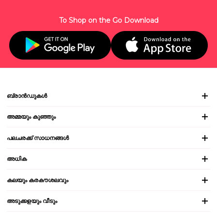
To Shop on the Go Download
ബ്രാൻഡുകൾ
അമ്മയും കുഞ്ഞും
പലചരക്ക് സാധനങ്ങൾ
അധിക
കലയും കരകൗശലവും
അടുക്കളയും വീടും