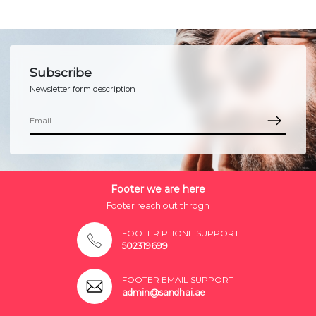
Subscribe
Newsletter form description
Footer we are here
Footer reach out throgh
FOOTER PHONE SUPPORT
502319699
FOOTER EMAIL SUPPORT
admin@sandhai.ae