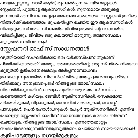
പറയപ്പെടുന്നു!. വാൾ ആർട്ട്, രൂപകൽപ്പന ചെയ്ത മഗ്ഗുകൾ,
സ്റ്റേഷനറി, പൂന്തോട്ട ആക്സസറികൾ, നൂതനമായ അടുക്കള
ഇനങ്ങൾ എന്നിവ പോലുള്ള അലങ്കാര കരകൗശല വസ്തുക്കൾ ഇവിടെ
നിങ്ങൾക്ക് കണ്ടെത്താം. രൂപകൽപ്പന ചെയ്ത ഈ ആക്സസറികൾ
നിങ്ങളുടെ സ്വന്തം സ്വകാര്യ ജീവിത ഇടത്തിന്റെ സൗന്ദര്യം
വർദ്ധിപ്പിക്കും. ജീവിതം ഒരു കലയായി മാറുന്നു, താമസസ്ഥലം
കൂടുതൽ സജീവമാകും!
സ്റ്റേഷനറി ഓഫീസ് സാധനങ്ങൾ
വൃത്തിയായി സംഘടിതമായ ഒരു വർക്ക്സ്പേസ് ആരാണ്
പ്രതീക്ഷിക്കാത്തത്? അതും, അലങ്കാരത്തിന്റെ ഒരു സ്പർശം നിങ്ങളെ
കൂടുതൽ ഉൽപാദനക്ഷമവും അർപ്പണബോധവും
ഉണ്ടാക്കുന്നുവെങ്കിൽ, നിങ്ങൾക്ക് തീർച്ചയായും ഉന്മേഷവും ശ്രദ്ധ
തിരിക്കലും അനുഭവപ്പെടും! നിങ്ങളുടെ ജോലിസ്ഥലം
നിയന്ത്രിക്കുന്നതിന് ധാരാളം പുതിയ ആശയങ്ങൾ ഇവിടെ
കണ്ടെത്താൻ കഴിയും. ടേബിൾ ആക്സസറികൾ, രസകരമായ
ഫ്രെയിമുകൾ, വിളക്കുകൾ, മാഗസിൻ ഫയലുകൾ, ഡെസ്ക്
പാഡുകൾ, പെൻ ഹോൾഡറുകൾ, പേപ്പർ ആക്സസറികൾ എന്നിവ
പോലുള്ള സ്റ്റേഷനറി ഓഫീസ് സാധനങ്ങളുടെ ശേഖരം ബ്രൗസ്
ചെയ്യുക. നിങ്ങളുടെ ജോലിസ്ഥലം എന്നത്തേക്കാളും
സുഖപ്രദമാക്കുന്നതിന് ആസൂത്രണം ചെയ്യാൻ സമയമെടുക്കുക!
കളിപ്പാട്ടങ്ങളും ഗെയിമുകളും