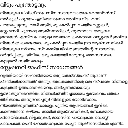
വീടും പൂന്തോട്ടവും
നിങ്ങളുടെ ലിവിംഗ് സ്പേസിന് സൗന്ദര്യാത്മക വൈബ്രൻസ്
നൽകുക! ഹൃദയം എവിടെയാണോ അവിടെ വീട് എന്ന്
പറയപ്പെടുന്നു!. വാൾ ആർട്ട്, രൂപകൽപ്പന ചെയ്ത മഗ്ഗുകൾ,
സ്റ്റേഷനറി, പൂന്തോട്ട ആക്സസറികൾ, നൂതനമായ അടുക്കള
ഇനങ്ങൾ എന്നിവ പോലുള്ള അലങ്കാര കരകൗശല വസ്തുക്കൾ ഇവിടെ
നിങ്ങൾക്ക് കണ്ടെത്താം. രൂപകൽപ്പന ചെയ്ത ഈ ആക്സസറികൾ
നിങ്ങളുടെ സ്വന്തം സ്വകാര്യ ജീവിത ഇടത്തിന്റെ സൗന്ദര്യം
വർദ്ധിപ്പിക്കും. ജീവിതം ഒരു കലയായി മാറുന്നു, താമസസ്ഥലം
കൂടുതൽ സജീവമാകും!
സ്റ്റേഷനറി ഓഫീസ് സാധനങ്ങൾ
വൃത്തിയായി സംഘടിതമായ ഒരു വർക്ക്സ്പേസ് ആരാണ്
പ്രതീക്ഷിക്കാത്തത്? അതും, അലങ്കാരത്തിന്റെ ഒരു സ്പർശം നിങ്ങളെ
കൂടുതൽ ഉൽപാദനക്ഷമവും അർപ്പണബോധവും
ഉണ്ടാക്കുന്നുവെങ്കിൽ, നിങ്ങൾക്ക് തീർച്ചയായും ഉന്മേഷവും ശ്രദ്ധ
തിരിക്കലും അനുഭവപ്പെടും! നിങ്ങളുടെ ജോലിസ്ഥലം
നിയന്ത്രിക്കുന്നതിന് ധാരാളം പുതിയ ആശയങ്ങൾ ഇവിടെ
കണ്ടെത്താൻ കഴിയും. ടേബിൾ ആക്സസറികൾ, രസകരമായ
ഫ്രെയിമുകൾ, വിളക്കുകൾ, മാഗസിൻ ഫയലുകൾ, ഡെസ്ക്
പാഡുകൾ, പെൻ ഹോൾഡറുകൾ, പേപ്പർ ആക്സസറികൾ എന്നിവ