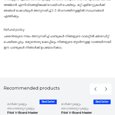
അജ്മാൻ എന്നിവിടങ്ങളിലേക്ക് ഡെലിവർ ചെയ്യും. മറ്റ് എമിറേറ്റുകൾക്ക്
ഞങ്ങൾ ഷെഡ്യൂൾ അനുസരിച്ച് 2-3 ദിവസത്തിനുള്ളിൽ സാധനങ്ങൾ
എത്തിക്കും.
Refund policy
ചന്തൈയുടെ നയം അനുസരിച്ച് ഫണ്ടുകൾ നിങ്ങളുടെ വാലറ്റിൽ ക്രെഡിറ്റ്
ചെയ്യപ്പെടും. മറ്റേതൊരു ഷോപ്പിലും നിങ്ങളുടെ തുടർന്നുള്ള വാങ്ങലിനായി
ഈ ഫണ്ടുകൾ നിങ്ങൾക്ക് ഉപയോഗിക്കാം.
Recommended products
r
BestSeller
BestSeller
മാർക്കറുകളും
മാർക്കറുകളും
ഹൈലൈറ്ററുകളും
ഹൈലൈറ്ററുകളും
Pilot V-Board Master
Pilot V-Board Master