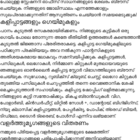
പോലുള്ള സ്റ്റേഷനറി ഓഫീസ് സാധനങ്ങളുടെ ശേഖരം ബ്രൗസ്
ചെയ്യുക. നിങ്ങളുടെ ജോലിസ്ഥലം എന്നത്തേക്കാളും
സുഖപ്രദമാക്കുന്നതിന് ആസൂത്രണം ചെയ്യാൻ സമയമെടുക്കുക!
കളിപ്പാട്ടങ്ങളും ഗെയിമുകളും
പഠനം കൂടുതൽ രസകരമായിരിക്കണം. നിങ്ങളുടെ കുട്ടികൾ ഒരു
ഗെയിം പോലെ തോന്നുന്ന അതേ രീതിയിൽ ഉത്തരങ്ങൾ കണ്ടെത്താൻ
കൂടുതൽ ജിജ്ഞാസ പ്രേരിതരാകട്ടെ. കളിപ്പാട്ട ഗെയിമുകളിലൂടെ
പഠിക്കുന്ന പ്രക്രിയയും അവ നൽകുന്ന ഫാന്റസികളുടെ
അതിശയകരമായ ലോകവും സമന്വയിപ്പിക്കുക. കളിപ്പാട്ടങ്ങൾ,
പസിലുകൾ, ലെഗോകൾ, നിർമ്മാണ കിറ്റുകൾ മുതലായവയുടെ
ഞങ്ങളുടെ ഓൺലൈൻ കളിപ്പാട്ട സ്റ്റോർ വിഭാഗത്തിലൂടെ ബ്രൗസ്
ചെയ്യുക. സുഡോകു, റൂബിക്സ് ക്യൂബ്, ചെസ്സ്, ലെഗോ കിറ്റുകൾ
തുടങ്ങിയ പസിലുകൾ ചെറുപ്പത്തിൽ തന്നെ വൈജ്ഞാനിക ശേഷി
മെച്ചപ്പെടുത്താൻ സഹായിക്കും. കളിപ്പാട്ട ഷോപ്പിംഗ് ലളിതമാക്കുന്നു,
നിങ്ങളുടെ കുട്ടി സന്തോഷിക്കും. മികച്ച ബ്രാൻഡുകൾ: വിഗ,
പോളാർബി, കിൻഡർഫീറ്റ്, ലിറ്റിൽ സോൾ +, ഡാന്റോയ്, ബിഗ്ജിഗ്സ്,
ന്യൂ ക്ലാസിക് കളിപ്പാട്ടങ്ങൾ, പേപ്പർക്രൂ, പോപിക്, ത്രെഡ് ബിയർ,
ടിഡ്ലോ, ടൈഗർ ട്രൈബ്, പോൾസി എന്നിവ ലഭ്യമാണ്.
വളർത്തുമൃഗങ്ങളുടെ വിതരണം
നമ്മുടെ പ്രിയപ്പെട്ട വളർത്തുമൃഗങ്ങളുടെ ക്ഷേമത്തിന്
വളർത്തുമൃഗങ്ങളെ പരിപോഷിപ്പിക്കുന്നത് അനിവാര്യമാണ്.