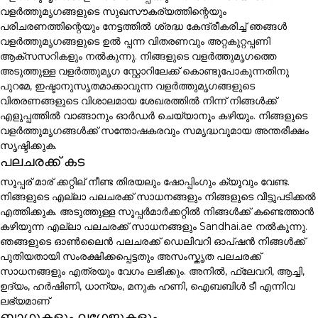
വളർത്തുമൃഗങ്ങളുടെ സുഖസൗകര്യത്തിന്റെയും
പരിചരണത്തിന്റെയും നേട്ടത്തിൽ ശ്രദ്ധ കേന്ദ്രീകരിച്ച് ഞങ്ങൾ
വളർത്തുമൃഗങ്ങളുടെ ഉൽ പ്പന്ന വിതരണവും അറ്റകുറ്റപ്പണി
ആക്സസറികളും നൽകുന്നു. നിങ്ങളുടെ വളർത്തുമൃഗത്തെ
അടുത്തുള്ള വളർത്തുമൃഗ സ്റ്റോറിലേക്ക് കൊണ്ടുപോകുന്നതിനു
പുറമേ, ഇഷ്ടാനുസൃതമാക്കാവുന്ന വളർത്തുമൃഗങ്ങളുടെ
വിതരണങ്ങളുടെ വിശാലമായ ശേഖരത്തിൽ നിന്ന് നിങ്ങൾക്ക്
എളുപ്പത്തിൽ വാങ്ങാനും ഓർഡർ ചെയ്യാനും കഴിയും. നിങ്ങളുടെ
വളർത്തുമൃഗങ്ങൾക്ക് സന്തോഷകരവും സമൃദ്ധവുമായ അന്തരീക്ഷം
സൃഷ്ടിക്കുക.
പലചരക്ക് കട
സൂപ്പര് മാര് ക്കറ്റില് നീണ്ട തിരയലും ഷോപ്പിംഗും ക്യൂവും വേണ്ട.
നിങ്ങളുടെ എല്ലാ പലചരക്ക് സാധനങ്ങളും നിങ്ങളുടെ വീട്ടുപടിക്കൽ
എത്തിക്കുക. അടുത്തുള്ള സൂപ്പർമാർക്കറ്റിൽ നിങ്ങൾക്ക് കണ്ടെത്താൻ
കഴിയുന്ന എല്ലാ പലചരക്ക് സാധനങ്ങളും Sandhai.ae നൽകുന്നു.
ഞങ്ങളുടെ ഓൺലൈൻ പലചരക്ക് ഡെലിവറി ഓപ്ഷൻ നിങ്ങൾക്ക്
പുതിയതായി സംരക്ഷിക്കപ്പെട്ടതും അസംസ്കൃത പലചരക്ക്
സാധനങ്ങളും എത്രയും വേഗം ലഭിക്കും. അനിൽ, ഫ്ലേവറി, ആച്ചി,
ഉദ്യം, ഹർഷിണി, ധാന്യം, മനുക ഹണി, ഐബബിൾ ടീ എന്നിവ
ലഭ്യമാണ്
ബാഗുകളും ലഗേജുകളും