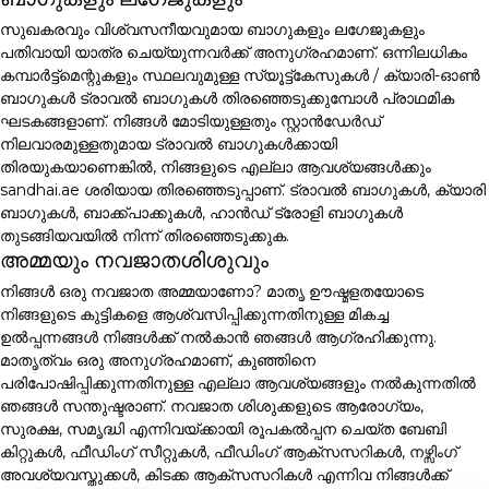
സുഖകരവും വിശ്വസനീയവുമായ ബാഗുകളും ലഗേജുകളും
പതിവായി യാത്ര ചെയ്യുന്നവർക്ക് അനുഗ്രഹമാണ്. ഒന്നിലധികം
കമ്പാർട്ട്മെന്റുകളും സ്ഥലവുമുള്ള സ്യൂട്ട്കേസുകൾ / ക്യാരി-ഓൺ
ബാഗുകൾ ട്രാവൽ ബാഗുകൾ തിരഞ്ഞെടുക്കുമ്പോൾ പ്രാഥമിക
ഘടകങ്ങളാണ്. നിങ്ങൾ മോടിയുള്ളതും സ്റ്റാൻഡേർഡ്
നിലവാരമുള്ളതുമായ ട്രാവൽ ബാഗുകൾക്കായി
തിരയുകയാണെങ്കിൽ, നിങ്ങളുടെ എല്ലാ ആവശ്യങ്ങൾക്കും
sandhai.ae ശരിയായ തിരഞ്ഞെടുപ്പാണ്. ട്രാവൽ ബാഗുകൾ, ക്യാരി
ബാഗുകൾ, ബാക്ക്പാക്കുകൾ, ഹാൻഡ് ട്രോളി ബാഗുകൾ
തുടങ്ങിയവയിൽ നിന്ന് തിരഞ്ഞെടുക്കുക.
അമ്മയും നവജാതശിശുവും
നിങ്ങൾ ഒരു നവജാത അമ്മയാണോ? മാതൃ ഊഷ്മളതയോടെ
നിങ്ങളുടെ കുട്ടികളെ ആശ്വസിപ്പിക്കുന്നതിനുള്ള മികച്ച
ഉൽപ്പന്നങ്ങൾ നിങ്ങൾക്ക് നൽകാൻ ഞങ്ങൾ ആഗ്രഹിക്കുന്നു.
മാതൃത്വം ഒരു അനുഗ്രഹമാണ്, കുഞ്ഞിനെ
പരിപോഷിപ്പിക്കുന്നതിനുള്ള എല്ലാ ആവശ്യങ്ങളും നൽകുന്നതിൽ
ഞങ്ങൾ സന്തുഷ്ടരാണ്. നവജാത ശിശുക്കളുടെ ആരോഗ്യം,
സുരക്ഷ, സമൃദ്ധി എന്നിവയ്ക്കായി രൂപകൽപ്പന ചെയ്ത ബേബി
കിറ്റുകൾ, ഫീഡിംഗ് സീറ്റുകൾ, ഫീഡിംഗ് ആക്സസറികൾ, നഴ്സിംഗ്
അവശ്യവസ്തുക്കൾ, കിടക്ക ആക്സസറികൾ എന്നിവ നിങ്ങൾക്ക്