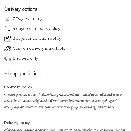
Delivery options
7 Days warranty
4 days return back policy
2 days cancellation policy
Cash on delivery is available
Shipped only
Shop policies
Payment policy
നിങ്ങളുടെ വാങ്ങലിന് വ്യത്യസ്ത മോഡിൽ പണമടയ്ക്കാം. ക്യാഷ് ഓൺ
ഡെലിവറി, ക്രെഡിറ്റ് കാർഡ് അല്ലെങ്കിൽ ബൈ നൗ, പേ ലേറ്റർ എന്നീ
ആപ്പുകളിൽ നിന്ന് നിങ്ങൾക്ക് എല്ലായ്പ്പോഴും പേയ്‌മെന്റ് അടയ്ക്കാം.
Delivery policy
നിങ്ങളുടെ എല്ലാ ഓർഡറുകളും ഞങ്ങൾ അടുത്ത ദിവസം ദുബായ്, ഷാർജ,