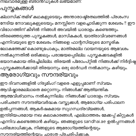
നിലവാരമുള്ള ബ്രാൻഡുകൾ ലഭ്യമാണ്.
പുസ്തകങ്ങൾ
ക്ലാസിക് തമിഴ് കഥകളുടെയും അന്താരാഷ്ട്രതലത്തിൽ പ്രശംസ
നേടിയ നോവലുകളുടെയും മനസ്സിനെ വളച്ചൊടിക്കുന്ന ശേഖരം !! ഈ
വിഭാഗത്തിന് കീഴിൽ നിങ്ങൾ അവയിൽ ധാരാളം കണ്ടെത്തും.
തിരഞ്ഞെടുത്ത പുസ്തകങ്ങൾ, മാസികകൾ, യാത്രാവിവരണങ്ങൾ
എന്നിവയുടെ ഈ ശേഖരം നിങ്ങളെ ഫാന്റസിയുടെ മാസ്മരിക
ലോകത്തേക്ക് കൊണ്ടുപോകും, മാത്രമല്ല വായനയുടെ ആവേശം
നൽകുന്നതിൽ ഒരിക്കലും പരാജയപ്പെടില്ല. പുസ്തകക്കടകളിൽ
ഭയാനകമായ തിരച്ചിലില്ല. തിരയൽ പ്രോംപ്റ്റിൽ നിങ്ങൾക്ക് നിർദ്ദിഷ്ട
പുസ്തകങ്ങൾക്കായി തിരയാനും ഒരു ഓർഡർ നൽകാനും കഴിയും.
ആരോഗ്യവും സൗന്ദര്യവും
ഈ ദിവസങ്ങളിൽ ഗ്രൂമിംഗ് വളരെ എളുപ്പമാണ്! സ്വയം
ആവിഷ്കാരമല്ലാതെ മറ്റൊന്നും നിങ്ങൾക്ക് ആത്യന്തിക
ആത്മവിശ്വാസം നൽകുന്നില്ല. നിങ്ങൾക്ക് ധാരാളം സ്വയം
പരിചരണ സൗന്ദര്യവർദ്ധക വസ്തുക്കൾ, ആരോഗ്യ പരിപാലന
ഉൽപ്പന്നങ്ങൾ, ആകർഷകമായ സുഗന്ധദ്രവ്യങ്ങൾ,
ഇന്ദ്രിയപരമായ നഖ കലാകാരങ്ങൾ, എല്ലാത്തരം മേക്കപ്പ് കിറ്റുകൾ
എന്നിവ കണ്ടെത്താൻ കഴിയും. ഞങ്ങളുടെ sandhai.ae ഉൽപ്പന്നങ്ങൾ
പരിശോധിക്കുക, നിങ്ങളുടെ ആരോഗ്യത്തിന്റെയും
സൗന്ദര്യത്തിന്റെയും ചാരുത പ്രചരിപ്പിക്കുക.