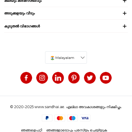
കലയും കരകൗശലവും
അടുക്കളയും വീടും
കൂടുതൽ വിഭാഗങ്ങൾ
Malayalam
© 2020-2025 www.sandhai.ae. എല്ലാ അവകാശങ്ങളും നിക്ഷിപ്തം.
ഞങ്ങളെപറ്റി
ഞങ്ങളോടൊപ്പം പരസ്യം ചെയ്യുക