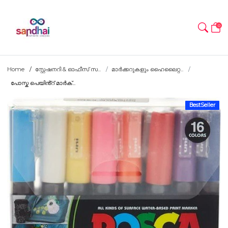
0
Home
സ്റ്റേഷനറി & ഓഫീസ് സ...
മാർക്കറുകളും ഹൈലൈറ്റ...
പോസ്ക പെയിൻ്റ് മാർക്...
BestSeller