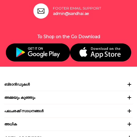
FOOTER EMAIL SUPPORT
admin@sandhai.ae
To Shop on the Go Download
ബ്രാൻഡുകൾ
അമ്മയും കുഞ്ഞും
പലചരക്ക് സാധനങ്ങൾ
അധിക