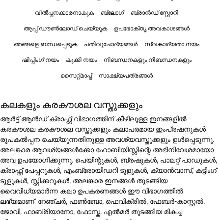
വിൽപ്പനക്കാരനാകുക
ബ്ലോഗ്
ബ്രാൻഡ് സ്റ്റോറി
ആപ്പ് ഡൗൺലോഡ് ചെയ്യുക
ഉപഭോക്തൃ അവകാശങ്ങൾ
ഞങ്ങളെ ബന്ധപ്പെടുക
പതിവുചോദ്യങ്ങൾ
സ്വകാര്യതാ നയം
ഷിപ്പിംഗ് നയം
കുക്കി നയം
നിബന്ധനകളും നിബന്ധനകളും
സൈറ്റ്മാപ്പ്
സാക്ഷ്യപത്രങ്ങൾ
കലകളും കരകൗശല വസ്തുക്കളും
ആർട്ട് ആൻഡ് ക്രാഫ്റ്റ് വിഭാഗത്തിന് കീഴിലുള്ള ഇനങ്ങളിൽ
കരകൗശല കരകൗശല വസ്തുക്കളും കലാപരമായ ഇംപ്രഷനുകൾ
രൂപകൽപ്പന ചെയ്യുന്നതിനുള്ള അവശ്യവസ്തുക്കളും ഉൾപ്പെടുന്നു.
അലങ്കാര ആവശ്യങ്ങൾക്കോ ഹോബിയിസ്റ്റിന്റെ അഭിനിവേശമായോ
അവ ഉപയോഗിക്കുന്നു. പെയിന്റുകൾ, ബ്രഷുകൾ, പാലറ്റ് പാഡുകൾ,
ക്രാഫ്റ്റ് പേപ്പറുകൾ, എംബ്രോയിഡറി ടൂളുകൾ, ക്യാൻവാസ്, കട്ടിംഗ്
ടൂളുകൾ, സ്റ്റിക്കറുകൾ, അലങ്കാര ഇനങ്ങൾ തുടങ്ങിയ
വൈവിധ്യമാർന്ന കലാ ഉപകരണങ്ങൾ ഈ വിഭാഗത്തിൽ
ലഭ്യമാണ്. റേഞ്ചർ, ഫൺബോ, ഫെവിക്രിൽ, ഫേബർ-കാസ്റ്റൽ,
ജോവി, ഫാബ്രിയാനോ, ഫോസ്ക, എൽമർ തുടങ്ങിയ മികച്ച