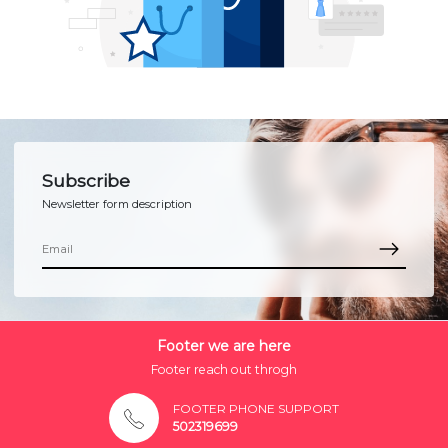
Subscribe
Newsletter form description
Footer we are here
Footer reach out throgh
FOOTER PHONE SUPPORT
502319699