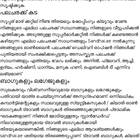
സൃഷ്ടിക്കുക.
പലചരക്ക് കട
സൂപ്പര് മാര് ക്കറ്റില് നീണ്ട തിരയലും ഷോപ്പിംഗും ക്യൂവും വേണ്ട.
നിങ്ങളുടെ എല്ലാ പലചരക്ക് സാധനങ്ങളും നിങ്ങളുടെ വീട്ടുപടിക്കൽ
എത്തിക്കുക. അടുത്തുള്ള സൂപ്പർമാർക്കറ്റിൽ നിങ്ങൾക്ക് കണ്ടെത്താൻ
കഴിയുന്ന എല്ലാ പലചരക്ക് സാധനങ്ങളും Sandhai.ae നൽകുന്നു.
ഞങ്ങളുടെ ഓൺലൈൻ പലചരക്ക് ഡെലിവറി ഓപ്ഷൻ നിങ്ങൾക്ക്
പുതിയതായി സംരക്ഷിക്കപ്പെട്ടതും അസംസ്കൃത പലചരക്ക്
സാധനങ്ങളും എത്രയും വേഗം ലഭിക്കും. അനിൽ, ഫ്ലേവറി, ആച്ചി,
ഉദ്യം, ഹർഷിണി, ധാന്യം, മനുക ഹണി, ഐബബിൾ ടീ എന്നിവ
ലഭ്യമാണ്
ബാഗുകളും ലഗേജുകളും
സുഖകരവും വിശ്വസനീയവുമായ ബാഗുകളും ലഗേജുകളും
പതിവായി യാത്ര ചെയ്യുന്നവർക്ക് അനുഗ്രഹമാണ്. ഒന്നിലധികം
കമ്പാർട്ട്മെന്റുകളും സ്ഥലവുമുള്ള സ്യൂട്ട്കേസുകൾ / ക്യാരി-ഓൺ
ബാഗുകൾ ട്രാവൽ ബാഗുകൾ തിരഞ്ഞെടുക്കുമ്പോൾ പ്രാഥമിക
ഘടകങ്ങളാണ്. നിങ്ങൾ മോടിയുള്ളതും സ്റ്റാൻഡേർഡ്
നിലവാരമുള്ളതുമായ ട്രാവൽ ബാഗുകൾക്കായി
തിരയുകയാണെങ്കിൽ, നിങ്ങളുടെ എല്ലാ ആവശ്യങ്ങൾക്കും
sandhai.ae ശരിയായ തിരഞ്ഞെടുപ്പാണ്. ട്രാവൽ ബാഗുകൾ, ക്യാരി