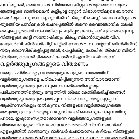
പസിലുകൾ, ലെഗോകൾ, നിർമ്മാണ കിറ്റുകൾ മുതലായവയുടെ
ഞങ്ങളുടെ ഓൺലൈൻ കളിപ്പാട്ട സ്റ്റോർ വിഭാഗത്തിലൂടെ ബ്രൗസ്
ചെയ്യുക. സുഡോകു, റൂബിക്സ് ക്യൂബ്, ചെസ്സ്, ലെഗോ കിറ്റുകൾ
തുടങ്ങിയ പസിലുകൾ ചെറുപ്പത്തിൽ തന്നെ വൈജ്ഞാനിക ശേഷി
മെച്ചപ്പെടുത്താൻ സഹായിക്കും. കളിപ്പാട്ട ഷോപ്പിംഗ് ലളിതമാക്കുന്നു,
നിങ്ങളുടെ കുട്ടി സന്തോഷിക്കും. മികച്ച ബ്രാൻഡുകൾ: വിഗ,
പോളാർബി, കിൻഡർഫീറ്റ്, ലിറ്റിൽ സോൾ +, ഡാന്റോയ്, ബിഗ്ജിഗ്സ്,
ന്യൂ ക്ലാസിക് കളിപ്പാട്ടങ്ങൾ, പേപ്പർക്രൂ, പോപിക്, ത്രെഡ് ബിയർ,
ടിഡ്ലോ, ടൈഗർ ട്രൈബ്, പോൾസി എന്നിവ ലഭ്യമാണ്.
വളർത്തുമൃഗങ്ങളുടെ വിതരണം
നമ്മുടെ പ്രിയപ്പെട്ട വളർത്തുമൃഗങ്ങളുടെ ക്ഷേമത്തിന്
വളർത്തുമൃഗങ്ങളെ പരിപോഷിപ്പിക്കുന്നത് അനിവാര്യമാണ്.
വളർത്തുമൃഗങ്ങളുടെ സുഖസൗകര്യത്തിന്റെയും
പരിചരണത്തിന്റെയും നേട്ടത്തിൽ ശ്രദ്ധ കേന്ദ്രീകരിച്ച് ഞങ്ങൾ
വളർത്തുമൃഗങ്ങളുടെ ഉൽ പ്പന്ന വിതരണവും അറ്റകുറ്റപ്പണി
ആക്സസറികളും നൽകുന്നു. നിങ്ങളുടെ വളർത്തുമൃഗത്തെ
അടുത്തുള്ള വളർത്തുമൃഗ സ്റ്റോറിലേക്ക് കൊണ്ടുപോകുന്നതിനു
പുറമേ, ഇഷ്ടാനുസൃതമാക്കാവുന്ന വളർത്തുമൃഗങ്ങളുടെ
വിതരണങ്ങളുടെ വിശാലമായ ശേഖരത്തിൽ നിന്ന് നിങ്ങൾക്ക്
എളുപ്പത്തിൽ വാങ്ങാനും ഓർഡർ ചെയ്യാനും കഴിയും. നിങ്ങളുടെ
വളർത്തുമൃഗങ്ങൾക്ക് സന്തോഷകരവും സമൃദ്ധവുമായ അന്തരീക്ഷം