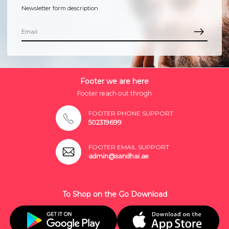
Newsletter form description
Footer we are here
Footer reach out throgh
FOOTER PHONE SUPPORT
502319699
FOOTER EMAIL SUPPORT
admin@sandhai.ae
To Shop on the Go Download