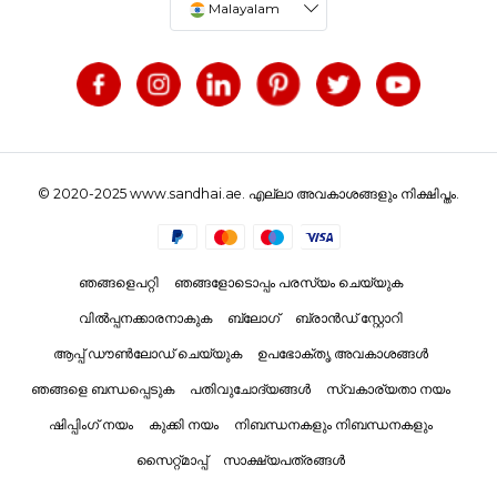
Malayalam
© 2020-2025 www.sandhai.ae. എല്ലാ അവകാശങ്ങളും നിക്ഷിപ്തം.
ഞങ്ങളെപറ്റി
ഞങ്ങളോടൊപ്പം പരസ്യം ചെയ്യുക
വിൽപ്പനക്കാരനാകുക
ബ്ലോഗ്
ബ്രാൻഡ് സ്റ്റോറി
ആപ്പ് ഡൗൺലോഡ് ചെയ്യുക
ഉപഭോക്തൃ അവകാശങ്ങൾ
ഞങ്ങളെ ബന്ധപ്പെടുക
പതിവുചോദ്യങ്ങൾ
സ്വകാര്യതാ നയം
ഷിപ്പിംഗ് നയം
കുക്കി നയം
നിബന്ധനകളും നിബന്ധനകളും
സൈറ്റ്മാപ്പ്
സാക്ഷ്യപത്രങ്ങൾ