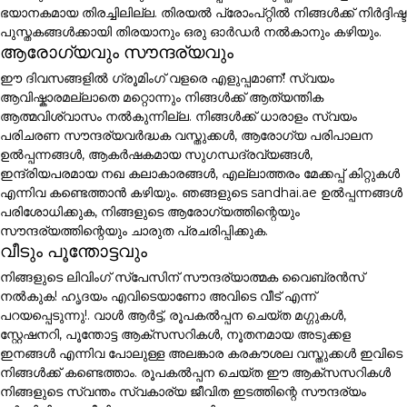
ഭയാനകമായ തിരച്ചിലില്ല. തിരയൽ പ്രോംപ്റ്റിൽ നിങ്ങൾക്ക് നിർദ്ദിഷ്ട
പുസ്തകങ്ങൾക്കായി തിരയാനും ഒരു ഓർഡർ നൽകാനും കഴിയും.
ആരോഗ്യവും സൗന്ദര്യവും
ഈ ദിവസങ്ങളിൽ ഗ്രൂമിംഗ് വളരെ എളുപ്പമാണ്! സ്വയം
ആവിഷ്കാരമല്ലാതെ മറ്റൊന്നും നിങ്ങൾക്ക് ആത്യന്തിക
ആത്മവിശ്വാസം നൽകുന്നില്ല. നിങ്ങൾക്ക് ധാരാളം സ്വയം
പരിചരണ സൗന്ദര്യവർദ്ധക വസ്തുക്കൾ, ആരോഗ്യ പരിപാലന
ഉൽപ്പന്നങ്ങൾ, ആകർഷകമായ സുഗന്ധദ്രവ്യങ്ങൾ,
ഇന്ദ്രിയപരമായ നഖ കലാകാരങ്ങൾ, എല്ലാത്തരം മേക്കപ്പ് കിറ്റുകൾ
എന്നിവ കണ്ടെത്താൻ കഴിയും. ഞങ്ങളുടെ sandhai.ae ഉൽപ്പന്നങ്ങൾ
പരിശോധിക്കുക, നിങ്ങളുടെ ആരോഗ്യത്തിന്റെയും
സൗന്ദര്യത്തിന്റെയും ചാരുത പ്രചരിപ്പിക്കുക.
വീടും പൂന്തോട്ടവും
നിങ്ങളുടെ ലിവിംഗ് സ്പേസിന് സൗന്ദര്യാത്മക വൈബ്രൻസ്
നൽകുക! ഹൃദയം എവിടെയാണോ അവിടെ വീട് എന്ന്
പറയപ്പെടുന്നു!. വാൾ ആർട്ട്, രൂപകൽപ്പന ചെയ്ത മഗ്ഗുകൾ,
സ്റ്റേഷനറി, പൂന്തോട്ട ആക്സസറികൾ, നൂതനമായ അടുക്കള
ഇനങ്ങൾ എന്നിവ പോലുള്ള അലങ്കാര കരകൗശല വസ്തുക്കൾ ഇവിടെ
നിങ്ങൾക്ക് കണ്ടെത്താം. രൂപകൽപ്പന ചെയ്ത ഈ ആക്സസറികൾ
നിങ്ങളുടെ സ്വന്തം സ്വകാര്യ ജീവിത ഇടത്തിന്റെ സൗന്ദര്യം