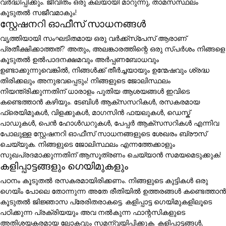
വർദ്ധിപ്പിക്കും. ജീവിതം ഒരു കലയായി മാറുന്നു, താമസസ്ഥലം
കൂടുതൽ സജീവമാകും!
സ്റ്റേഷനറി ഓഫീസ് സാധനങ്ങൾ
വൃത്തിയായി സംഘടിതമായ ഒരു വർക്ക്സ്പേസ് ആരാണ്
പ്രതീക്ഷിക്കാത്തത്? അതും, അലങ്കാരത്തിന്റെ ഒരു സ്പർശം നിങ്ങളെ
കൂടുതൽ ഉൽപാദനക്ഷമവും അർപ്പണബോധവും
ഉണ്ടാക്കുന്നുവെങ്കിൽ, നിങ്ങൾക്ക് തീർച്ചയായും ഉന്മേഷവും ശ്രദ്ധ
തിരിക്കലും അനുഭവപ്പെടും! നിങ്ങളുടെ ജോലിസ്ഥലം
നിയന്ത്രിക്കുന്നതിന് ധാരാളം പുതിയ ആശയങ്ങൾ ഇവിടെ
കണ്ടെത്താൻ കഴിയും. ടേബിൾ ആക്സസറികൾ, രസകരമായ
ഫ്രെയിമുകൾ, വിളക്കുകൾ, മാഗസിൻ ഫയലുകൾ, ഡെസ്ക്
പാഡുകൾ, പെൻ ഹോൾഡറുകൾ, പേപ്പർ ആക്സസറികൾ എന്നിവ
പോലുള്ള സ്റ്റേഷനറി ഓഫീസ് സാധനങ്ങളുടെ ശേഖരം ബ്രൗസ്
ചെയ്യുക. നിങ്ങളുടെ ജോലിസ്ഥലം എന്നത്തേക്കാളും
സുഖപ്രദമാക്കുന്നതിന് ആസൂത്രണം ചെയ്യാൻ സമയമെടുക്കുക!
കളിപ്പാട്ടങ്ങളും ഗെയിമുകളും
പഠനം കൂടുതൽ രസകരമായിരിക്കണം. നിങ്ങളുടെ കുട്ടികൾ ഒരു
ഗെയിം പോലെ തോന്നുന്ന അതേ രീതിയിൽ ഉത്തരങ്ങൾ കണ്ടെത്താൻ
കൂടുതൽ ജിജ്ഞാസ പ്രേരിതരാകട്ടെ. കളിപ്പാട്ട ഗെയിമുകളിലൂടെ
പഠിക്കുന്ന പ്രക്രിയയും അവ നൽകുന്ന ഫാന്റസികളുടെ
അതിശയകരമായ ലോകവും സമന്വയിപ്പിക്കുക. കളിപ്പാട്ടങ്ങൾ,