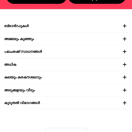
ബ്രാൻഡുകൾ
അമ്മയും കുഞ്ഞും
പലചരക്ക് സാധനങ്ങൾ
അധിക
കലയും കരകൗശലവും
അടുക്കളയും വീടും
കൂടുതൽ വിഭാഗങ്ങൾ