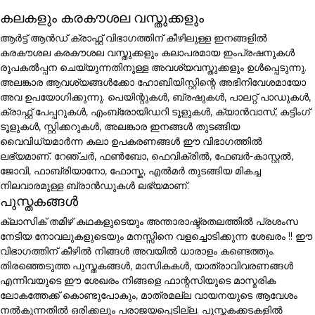
കലകളും കരകൗശല വസ്തുക്കളും
ആർട്ട് ആൻഡ് ക്രാഫ്റ്റ് വിഭാഗത്തിന് കീഴിലുള്ള ഇനങ്ങളിൽ
കരകൗശല കരകൗശല വസ്തുക്കളും കലാപരമായ ഇംപ്രഷനുകൾ
രൂപകൽപ്പന ചെയ്യുന്നതിനുള്ള അവശ്യവസ്തുക്കളും ഉൾപ്പെടുന്നു.
അലങ്കാര ആവശ്യങ്ങൾക്കോ ഹോബിയിസ്റ്റിന്റെ അഭിനിവേശമായോ
അവ ഉപയോഗിക്കുന്നു. പെയിന്റുകൾ, ബ്രഷുകൾ, പാലറ്റ് പാഡുകൾ,
ക്രാഫ്റ്റ് പേപ്പറുകൾ, എംബ്രോയിഡറി ടൂളുകൾ, ക്യാൻവാസ്, കട്ടിംഗ്
ടൂളുകൾ, സ്റ്റിക്കറുകൾ, അലങ്കാര ഇനങ്ങൾ തുടങ്ങിയ
വൈവിധ്യമാർന്ന കലാ ഉപകരണങ്ങൾ ഈ വിഭാഗത്തിൽ
ലഭ്യമാണ്. റേഞ്ചർ, ഫൺബോ, ഫെവിക്രിൽ, ഫേബർ-കാസ്റ്റൽ,
ജോവി, ഫാബ്രിയാനോ, ഫോസ്ക, എൽമർ തുടങ്ങിയ മികച്ച
നിലവാരമുള്ള ബ്രാൻഡുകൾ ലഭ്യമാണ്.
പുസ്തകങ്ങൾ
ക്ലാസിക് തമിഴ് കഥകളുടെയും അന്താരാഷ്ട്രതലത്തിൽ പ്രശംസ
നേടിയ നോവലുകളുടെയും മനസ്സിനെ വളച്ചൊടിക്കുന്ന ശേഖരം !! ഈ
വിഭാഗത്തിന് കീഴിൽ നിങ്ങൾ അവയിൽ ധാരാളം കണ്ടെത്തും.
തിരഞ്ഞെടുത്ത പുസ്തകങ്ങൾ, മാസികകൾ, യാത്രാവിവരണങ്ങൾ
എന്നിവയുടെ ഈ ശേഖരം നിങ്ങളെ ഫാന്റസിയുടെ മാസ്മരിക
ലോകത്തേക്ക് കൊണ്ടുപോകും, മാത്രമല്ല വായനയുടെ ആവേശം
നൽകുന്നതിൽ ഒരിക്കലും പരാജയപ്പെടില്ല. പുസ്തകക്കടകളിൽ