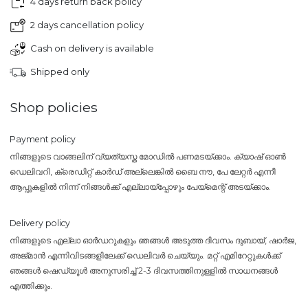
4 days return back policy
2 days cancellation policy
Cash on delivery is available
Shipped only
Shop policies
Payment policy
നിങ്ങളുടെ വാങ്ങലിന് വ്യത്യസ്ത മോഡിൽ പണമടയ്ക്കാം. ക്യാഷ് ഓൺ
ഡെലിവറി, ക്രെഡിറ്റ് കാർഡ് അല്ലെങ്കിൽ ബൈ നൗ, പേ ലേറ്റർ എന്നീ
ആപ്പുകളിൽ നിന്ന് നിങ്ങൾക്ക് എല്ലായ്പ്പോഴും പേയ്‌മെന്റ് അടയ്ക്കാം.
Delivery policy
നിങ്ങളുടെ എല്ലാ ഓർഡറുകളും ഞങ്ങൾ അടുത്ത ദിവസം ദുബായ്, ഷാർജ,
അജ്മാൻ എന്നിവിടങ്ങളിലേക്ക് ഡെലിവർ ചെയ്യും. മറ്റ് എമിറേറ്റുകൾക്ക്
ഞങ്ങൾ ഷെഡ്യൂൾ അനുസരിച്ച് 2-3 ദിവസത്തിനുള്ളിൽ സാധനങ്ങൾ
എത്തിക്കും.