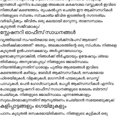
ഇനങ്ങൾ എന്നിവ പോലുള്ള അലങ്കാര കരകൗശല വസ്തുക്കൾ ഇവിടെ
നിങ്ങൾക്ക് കണ്ടെത്താം. രൂപകൽപ്പന ചെയ്ത ഈ ആക്സസറികൾ
നിങ്ങളുടെ സ്വന്തം സ്വകാര്യ ജീവിത ഇടത്തിന്റെ സൗന്ദര്യം
വർദ്ധിപ്പിക്കും. ജീവിതം ഒരു കലയായി മാറുന്നു, താമസസ്ഥലം
കൂടുതൽ സജീവമാകും!
സ്റ്റേഷനറി ഓഫീസ് സാധനങ്ങൾ
വൃത്തിയായി സംഘടിതമായ ഒരു വർക്ക്സ്പേസ് ആരാണ്
പ്രതീക്ഷിക്കാത്തത്? അതും, അലങ്കാരത്തിന്റെ ഒരു സ്പർശം നിങ്ങളെ
കൂടുതൽ ഉൽപാദനക്ഷമവും അർപ്പണബോധവും
ഉണ്ടാക്കുന്നുവെങ്കിൽ, നിങ്ങൾക്ക് തീർച്ചയായും ഉന്മേഷവും ശ്രദ്ധ
തിരിക്കലും അനുഭവപ്പെടും! നിങ്ങളുടെ ജോലിസ്ഥലം
നിയന്ത്രിക്കുന്നതിന് ധാരാളം പുതിയ ആശയങ്ങൾ ഇവിടെ
കണ്ടെത്താൻ കഴിയും. ടേബിൾ ആക്സസറികൾ, രസകരമായ
ഫ്രെയിമുകൾ, വിളക്കുകൾ, മാഗസിൻ ഫയലുകൾ, ഡെസ്ക്
പാഡുകൾ, പെൻ ഹോൾഡറുകൾ, പേപ്പർ ആക്സസറികൾ എന്നിവ
പോലുള്ള സ്റ്റേഷനറി ഓഫീസ് സാധനങ്ങളുടെ ശേഖരം ബ്രൗസ്
ചെയ്യുക. നിങ്ങളുടെ ജോലിസ്ഥലം എന്നത്തേക്കാളും
സുഖപ്രദമാക്കുന്നതിന് ആസൂത്രണം ചെയ്യാൻ സമയമെടുക്കുക!
കളിപ്പാട്ടങ്ങളും ഗെയിമുകളും
പഠനം കൂടുതൽ രസകരമായിരിക്കണം. നിങ്ങളുടെ കുട്ടികൾ ഒരു