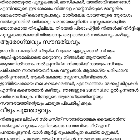
തിരഞ്ഞെടുത്ത പുസ്തകങ്ങൾ, മാസികകൾ, യാത്രാവിവരണങ്ങൾ
എന്നിവയുടെ ഈ ശേഖരം നിങ്ങളെ ഫാന്റസിയുടെ മാസ്മരിക
ലോകത്തേക്ക് കൊണ്ടുപോകും, മാത്രമല്ല വായനയുടെ ആവേശം
നൽകുന്നതിൽ ഒരിക്കലും പരാജയപ്പെടില്ല. പുസ്തകക്കടകളിൽ
ഭയാനകമായ തിരച്ചിലില്ല. തിരയൽ പ്രോംപ്റ്റിൽ നിങ്ങൾക്ക് നിർദ്ദിഷ്ട
പുസ്തകങ്ങൾക്കായി തിരയാനും ഒരു ഓർഡർ നൽകാനും കഴിയും.
ആരോഗ്യവും സൗന്ദര്യവും
ഈ ദിവസങ്ങളിൽ ഗ്രൂമിംഗ് വളരെ എളുപ്പമാണ്! സ്വയം
ആവിഷ്കാരമല്ലാതെ മറ്റൊന്നും നിങ്ങൾക്ക് ആത്യന്തിക
ആത്മവിശ്വാസം നൽകുന്നില്ല. നിങ്ങൾക്ക് ധാരാളം സ്വയം
പരിചരണ സൗന്ദര്യവർദ്ധക വസ്തുക്കൾ, ആരോഗ്യ പരിപാലന
ഉൽപ്പന്നങ്ങൾ, ആകർഷകമായ സുഗന്ധദ്രവ്യങ്ങൾ,
ഇന്ദ്രിയപരമായ നഖ കലാകാരങ്ങൾ, എല്ലാത്തരം മേക്കപ്പ് കിറ്റുകൾ
എന്നിവ കണ്ടെത്താൻ കഴിയും. ഞങ്ങളുടെ sandhai.ae ഉൽപ്പന്നങ്ങൾ
പരിശോധിക്കുക, നിങ്ങളുടെ ആരോഗ്യത്തിന്റെയും
സൗന്ദര്യത്തിന്റെയും ചാരുത പ്രചരിപ്പിക്കുക.
വീടും പൂന്തോട്ടവും
നിങ്ങളുടെ ലിവിംഗ് സ്പേസിന് സൗന്ദര്യാത്മക വൈബ്രൻസ്
നൽകുക! ഹൃദയം എവിടെയാണോ അവിടെ വീട് എന്ന്
പറയപ്പെടുന്നു!. വാൾ ആർട്ട്, രൂപകൽപ്പന ചെയ്ത മഗ്ഗുകൾ,
സ്റ്റേഷനറി, പൂന്തോട്ട ആക്സസറികൾ, നൂതനമായ അടുക്കള