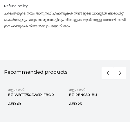
Refund policy
ചന്തൈയുടെ നയം അനുസരിച്ച് ഫണ്ടുകൾ നിങ്ങളുടെ വാലറ്റിൽ ക്രെഡിറ്റ്
ചെയ്യപ്പെടും. മറ്റേതൊരു ഷോപ്പിലും നിങ്ങളുടെ തുടർന്നുള്ള വാങ്ങലിനായി
ഈ ഫണ്ടുകൾ നിങ്ങൾക്ക് ഉപയോഗിക്കാം.
Recommended products
സ്റ്റേഷനറി
സ്റ്റേഷനറി
EZ_WBTT750SWSP_FBOR
EZ_PENC50_BU
AED 69
AED 25