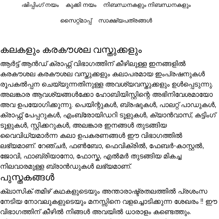
ഷിപ്പിംഗ് നയം
കുക്കി നയം
നിബന്ധനകളും നിബന്ധനകളും
സൈറ്റ്മാപ്പ്
സാക്ഷ്യപത്രങ്ങൾ
കലകളും കരകൗശല വസ്തുക്കളും
ആർട്ട് ആൻഡ് ക്രാഫ്റ്റ് വിഭാഗത്തിന് കീഴിലുള്ള ഇനങ്ങളിൽ
കരകൗശല കരകൗശല വസ്തുക്കളും കലാപരമായ ഇംപ്രഷനുകൾ
രൂപകൽപ്പന ചെയ്യുന്നതിനുള്ള അവശ്യവസ്തുക്കളും ഉൾപ്പെടുന്നു.
അലങ്കാര ആവശ്യങ്ങൾക്കോ ഹോബിയിസ്റ്റിന്റെ അഭിനിവേശമായോ
അവ ഉപയോഗിക്കുന്നു. പെയിന്റുകൾ, ബ്രഷുകൾ, പാലറ്റ് പാഡുകൾ,
ക്രാഫ്റ്റ് പേപ്പറുകൾ, എംബ്രോയിഡറി ടൂളുകൾ, ക്യാൻവാസ്, കട്ടിംഗ്
ടൂളുകൾ, സ്റ്റിക്കറുകൾ, അലങ്കാര ഇനങ്ങൾ തുടങ്ങിയ
വൈവിധ്യമാർന്ന കലാ ഉപകരണങ്ങൾ ഈ വിഭാഗത്തിൽ
ലഭ്യമാണ്. റേഞ്ചർ, ഫൺബോ, ഫെവിക്രിൽ, ഫേബർ-കാസ്റ്റൽ,
ജോവി, ഫാബ്രിയാനോ, ഫോസ്ക, എൽമർ തുടങ്ങിയ മികച്ച
നിലവാരമുള്ള ബ്രാൻഡുകൾ ലഭ്യമാണ്.
പുസ്തകങ്ങൾ
ക്ലാസിക് തമിഴ് കഥകളുടെയും അന്താരാഷ്ട്രതലത്തിൽ പ്രശംസ
നേടിയ നോവലുകളുടെയും മനസ്സിനെ വളച്ചൊടിക്കുന്ന ശേഖരം !! ഈ
വിഭാഗത്തിന് കീഴിൽ നിങ്ങൾ അവയിൽ ധാരാളം കണ്ടെത്തും.