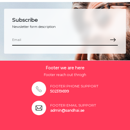
Subscribe
Newsletter form description
Footer we are here
Footer reach out throgh
FOOTER PHONE SUPPORT
502319699
FOOTER EMAIL SUPPORT
admin@sandhai.ae