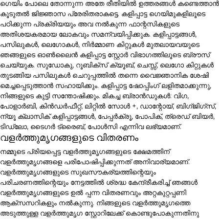
ഗെയിം പോലെ തോന്നുന്ന അതേ രീതിയിൽ ഉത്തരങ്ങൾ കണ്ടെത്താൻ
കൂടുതൽ ജിജ്ഞാസ പ്രേരിതരാകട്ടെ. കളിപ്പാട്ട ഗെയിമുകളിലൂടെ
പഠിക്കുന്ന പ്രക്രിയയും അവ നൽകുന്ന ഫാന്റസികളുടെ
അതിശയകരമായ ലോകവും സമന്വയിപ്പിക്കുക. കളിപ്പാട്ടങ്ങൾ,
പസിലുകൾ, ലെഗോകൾ, നിർമ്മാണ കിറ്റുകൾ മുതലായവയുടെ
ഞങ്ങളുടെ ഓൺലൈൻ കളിപ്പാട്ട സ്റ്റോർ വിഭാഗത്തിലൂടെ ബ്രൗസ്
ചെയ്യുക. സുഡോകു, റൂബിക്സ് ക്യൂബ്, ചെസ്സ്, ലെഗോ കിറ്റുകൾ
തുടങ്ങിയ പസിലുകൾ ചെറുപ്പത്തിൽ തന്നെ വൈജ്ഞാനിക ശേഷി
മെച്ചപ്പെടുത്താൻ സഹായിക്കും. കളിപ്പാട്ട ഷോപ്പിംഗ് ലളിതമാക്കുന്നു,
നിങ്ങളുടെ കുട്ടി സന്തോഷിക്കും. മികച്ച ബ്രാൻഡുകൾ: വിഗ,
പോളാർബി, കിൻഡർഫീറ്റ്, ലിറ്റിൽ സോൾ +, ഡാന്റോയ്, ബിഗ്ജിഗ്സ്,
ന്യൂ ക്ലാസിക് കളിപ്പാട്ടങ്ങൾ, പേപ്പർക്രൂ, പോപിക്, ത്രെഡ് ബിയർ,
ടിഡ്ലോ, ടൈഗർ ട്രൈബ്, പോൾസി എന്നിവ ലഭ്യമാണ്.
വളർത്തുമൃഗങ്ങളുടെ വിതരണം
നമ്മുടെ പ്രിയപ്പെട്ട വളർത്തുമൃഗങ്ങളുടെ ക്ഷേമത്തിന്
വളർത്തുമൃഗങ്ങളെ പരിപോഷിപ്പിക്കുന്നത് അനിവാര്യമാണ്.
വളർത്തുമൃഗങ്ങളുടെ സുഖസൗകര്യത്തിന്റെയും
പരിചരണത്തിന്റെയും നേട്ടത്തിൽ ശ്രദ്ധ കേന്ദ്രീകരിച്ച് ഞങ്ങൾ
വളർത്തുമൃഗങ്ങളുടെ ഉൽ പ്പന്ന വിതരണവും അറ്റകുറ്റപ്പണി
ആക്സസറികളും നൽകുന്നു. നിങ്ങളുടെ വളർത്തുമൃഗത്തെ
അടുത്തുള്ള വളർത്തുമൃഗ സ്റ്റോറിലേക്ക് കൊണ്ടുപോകുന്നതിനു