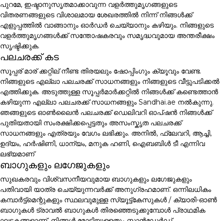
പുറമേ, ഇഷ്ടാനുസൃതമാക്കാവുന്ന വളർത്തുമൃഗങ്ങളുടെ
വിതരണങ്ങളുടെ വിശാലമായ ശേഖരത്തിൽ നിന്ന് നിങ്ങൾക്ക്
എളുപ്പത്തിൽ വാങ്ങാനും ഓർഡർ ചെയ്യാനും കഴിയും. നിങ്ങളുടെ
വളർത്തുമൃഗങ്ങൾക്ക് സന്തോഷകരവും സമൃദ്ധവുമായ അന്തരീക്ഷം
സൃഷ്ടിക്കുക.
പലചരക്ക് കട
സൂപ്പര് മാര് ക്കറ്റില് നീണ്ട തിരയലും ഷോപ്പിംഗും ക്യൂവും വേണ്ട.
നിങ്ങളുടെ എല്ലാ പലചരക്ക് സാധനങ്ങളും നിങ്ങളുടെ വീട്ടുപടിക്കൽ
എത്തിക്കുക. അടുത്തുള്ള സൂപ്പർമാർക്കറ്റിൽ നിങ്ങൾക്ക് കണ്ടെത്താൻ
കഴിയുന്ന എല്ലാ പലചരക്ക് സാധനങ്ങളും Sandhai.ae നൽകുന്നു.
ഞങ്ങളുടെ ഓൺലൈൻ പലചരക്ക് ഡെലിവറി ഓപ്ഷൻ നിങ്ങൾക്ക്
പുതിയതായി സംരക്ഷിക്കപ്പെട്ടതും അസംസ്കൃത പലചരക്ക്
സാധനങ്ങളും എത്രയും വേഗം ലഭിക്കും. അനിൽ, ഫ്ലേവറി, ആച്ചി,
ഉദ്യം, ഹർഷിണി, ധാന്യം, മനുക ഹണി, ഐബബിൾ ടീ എന്നിവ
ലഭ്യമാണ്
ബാഗുകളും ലഗേജുകളും
സുഖകരവും വിശ്വസനീയവുമായ ബാഗുകളും ലഗേജുകളും
പതിവായി യാത്ര ചെയ്യുന്നവർക്ക് അനുഗ്രഹമാണ്. ഒന്നിലധികം
കമ്പാർട്ട്മെന്റുകളും സ്ഥലവുമുള്ള സ്യൂട്ട്കേസുകൾ / ക്യാരി-ഓൺ
ബാഗുകൾ ട്രാവൽ ബാഗുകൾ തിരഞ്ഞെടുക്കുമ്പോൾ പ്രാഥമിക
ഘടകങ്ങളാണ്. നിങ്ങൾ മോടിയുള്ളതും സ്റ്റാൻഡേർഡ്