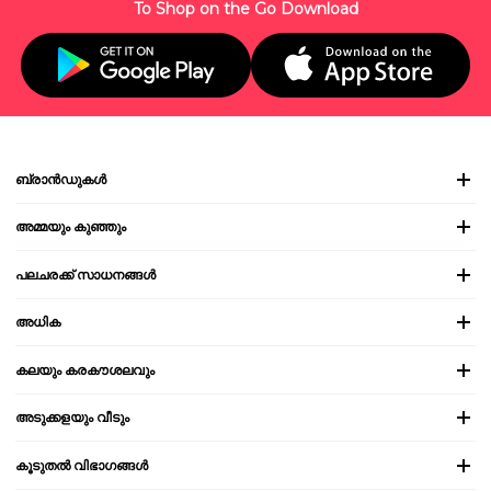
To Shop on the Go Download
ബ്രാൻഡുകൾ
അമ്മയും കുഞ്ഞും
പലചരക്ക് സാധനങ്ങൾ
അധിക
കലയും കരകൗശലവും
അടുക്കളയും വീടും
കൂടുതൽ വിഭാഗങ്ങൾ