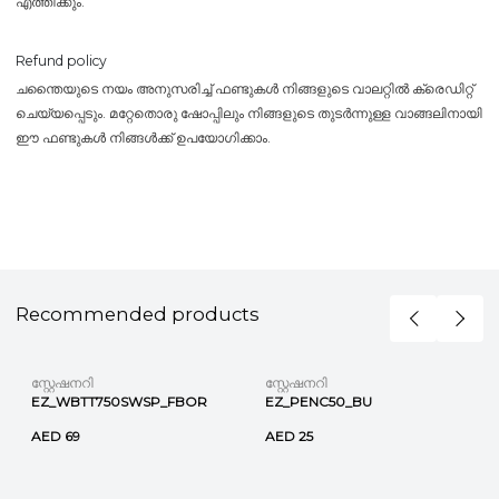
എത്തിക്കും.
Refund policy
ചന്തൈയുടെ നയം അനുസരിച്ച് ഫണ്ടുകൾ നിങ്ങളുടെ വാലറ്റിൽ ക്രെഡിറ്റ്
ചെയ്യപ്പെടും. മറ്റേതൊരു ഷോപ്പിലും നിങ്ങളുടെ തുടർന്നുള്ള വാങ്ങലിനായി
ഈ ഫണ്ടുകൾ നിങ്ങൾക്ക് ഉപയോഗിക്കാം.
Recommended products
സ്റ്റേഷനറി
സ്റ്റേഷനറി
EZ_WBTT750SWSP_FBOR
EZ_PENC50_BU
AED 69
AED 25