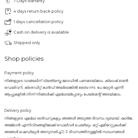
7 Days warranty
4 days return back policy
1 days cancellation policy
Cash on delivery is available
Shipped only
Shop policies
Payment policy
നിങ്ങളുടെ വാങ്ങലിന് വ്യത്യസ്ത മോഡിൽ പണമടയ്ക്കാം. ക്യാഷ് ഓൺ
ഡെലിവറി, ക്രെഡിറ്റ് കാർഡ് അല്ലെങ്കിൽ ബൈ നൗ, പേ ലേറ്റർ എന്നീ
ആപ്പുകളിൽ നിന്ന് നിങ്ങൾക്ക് എല്ലായ്പ്പോഴും പേയ്‌മെന്റ് അടയ്ക്കാം.
Delivery policy
നിങ്ങളുടെ എല്ലാ ഓർഡറുകളും ഞങ്ങൾ അടുത്ത ദിവസം ദുബായ്, ഷാർജ,
അജ്മാൻ എന്നിവിടങ്ങളിലേക്ക് ഡെലിവർ ചെയ്യും. മറ്റ് എമിറേറ്റുകൾക്ക്
ഞങ്ങൾ ഷെഡ്യൂൾ അനുസരിച്ച് 2-3 ദിവസത്തിനുള്ളിൽ സാധനങ്ങൾ