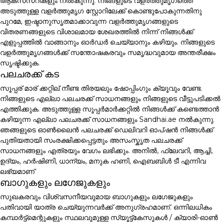
ആക്സസറികളും നൽകുന്നു. നിങ്ങളുടെ വളർത്തുമൃഗത്തെ
അടുത്തുള്ള വളർത്തുമൃഗ സ്റ്റോറിലേക്ക് കൊണ്ടുപോകുന്നതിനു
പുറമേ, ഇഷ്ടാനുസൃതമാക്കാവുന്ന വളർത്തുമൃഗങ്ങളുടെ
വിതരണങ്ങളുടെ വിശാലമായ ശേഖരത്തിൽ നിന്ന് നിങ്ങൾക്ക്
എളുപ്പത്തിൽ വാങ്ങാനും ഓർഡർ ചെയ്യാനും കഴിയും. നിങ്ങളുടെ
വളർത്തുമൃഗങ്ങൾക്ക് സന്തോഷകരവും സമൃദ്ധവുമായ അന്തരീക്ഷം
സൃഷ്ടിക്കുക.
പലചരക്ക് കട
സൂപ്പര് മാര് ക്കറ്റില് നീണ്ട തിരയലും ഷോപ്പിംഗും ക്യൂവും വേണ്ട.
നിങ്ങളുടെ എല്ലാ പലചരക്ക് സാധനങ്ങളും നിങ്ങളുടെ വീട്ടുപടിക്കൽ
എത്തിക്കുക. അടുത്തുള്ള സൂപ്പർമാർക്കറ്റിൽ നിങ്ങൾക്ക് കണ്ടെത്താൻ
കഴിയുന്ന എല്ലാ പലചരക്ക് സാധനങ്ങളും Sandhai.ae നൽകുന്നു.
ഞങ്ങളുടെ ഓൺലൈൻ പലചരക്ക് ഡെലിവറി ഓപ്ഷൻ നിങ്ങൾക്ക്
പുതിയതായി സംരക്ഷിക്കപ്പെട്ടതും അസംസ്കൃത പലചരക്ക്
സാധനങ്ങളും എത്രയും വേഗം ലഭിക്കും. അനിൽ, ഫ്ലേവറി, ആച്ചി,
ഉദ്യം, ഹർഷിണി, ധാന്യം, മനുക ഹണി, ഐബബിൾ ടീ എന്നിവ
ലഭ്യമാണ്
ബാഗുകളും ലഗേജുകളും
സുഖകരവും വിശ്വസനീയവുമായ ബാഗുകളും ലഗേജുകളും
പതിവായി യാത്ര ചെയ്യുന്നവർക്ക് അനുഗ്രഹമാണ്. ഒന്നിലധികം
കമ്പാർട്ട്മെന്റുകളും സ്ഥലവുമുള്ള സ്യൂട്ട്കേസുകൾ / ക്യാരി-ഓൺ