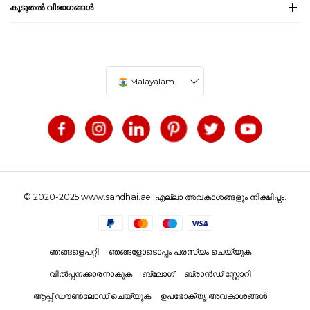
കൂടുതൽ വിഭാഗങ്ങൾ
Malayalam
© 2020-2025 www.sandhai.ae. എല്ലാ അവകാശങ്ങളും നിക്ഷിപ്തം.
ഞങ്ങളെപറ്റി
ഞങ്ങളോടൊപ്പം പരസ്യം ചെയ്യുക
വിൽപ്പനക്കാരനാകുക
ബ്ലോഗ്
ബ്രാൻഡ് സ്റ്റോറി
ആപ്പ് ഡൗൺലോഡ് ചെയ്യുക
ഉപഭോക്തൃ അവകാശങ്ങൾ