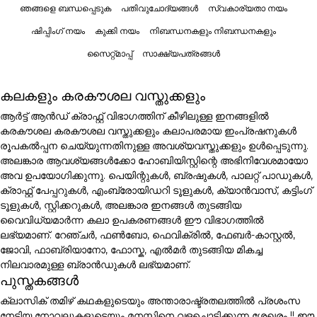
ഞങ്ങളെ ബന്ധപ്പെടുക
പതിവുചോദ്യങ്ങൾ
സ്വകാര്യതാ നയം
ഷിപ്പിംഗ് നയം
കുക്കി നയം
നിബന്ധനകളും നിബന്ധനകളും
സൈറ്റ്മാപ്പ്
സാക്ഷ്യപത്രങ്ങൾ
കലകളും കരകൗശല വസ്തുക്കളും
ആർട്ട് ആൻഡ് ക്രാഫ്റ്റ് വിഭാഗത്തിന് കീഴിലുള്ള ഇനങ്ങളിൽ
കരകൗശല കരകൗശല വസ്തുക്കളും കലാപരമായ ഇംപ്രഷനുകൾ
രൂപകൽപ്പന ചെയ്യുന്നതിനുള്ള അവശ്യവസ്തുക്കളും ഉൾപ്പെടുന്നു.
അലങ്കാര ആവശ്യങ്ങൾക്കോ ഹോബിയിസ്റ്റിന്റെ അഭിനിവേശമായോ
അവ ഉപയോഗിക്കുന്നു. പെയിന്റുകൾ, ബ്രഷുകൾ, പാലറ്റ് പാഡുകൾ,
ക്രാഫ്റ്റ് പേപ്പറുകൾ, എംബ്രോയിഡറി ടൂളുകൾ, ക്യാൻവാസ്, കട്ടിംഗ്
ടൂളുകൾ, സ്റ്റിക്കറുകൾ, അലങ്കാര ഇനങ്ങൾ തുടങ്ങിയ
വൈവിധ്യമാർന്ന കലാ ഉപകരണങ്ങൾ ഈ വിഭാഗത്തിൽ
ലഭ്യമാണ്. റേഞ്ചർ, ഫൺബോ, ഫെവിക്രിൽ, ഫേബർ-കാസ്റ്റൽ,
ജോവി, ഫാബ്രിയാനോ, ഫോസ്ക, എൽമർ തുടങ്ങിയ മികച്ച
നിലവാരമുള്ള ബ്രാൻഡുകൾ ലഭ്യമാണ്.
പുസ്തകങ്ങൾ
ക്ലാസിക് തമിഴ് കഥകളുടെയും അന്താരാഷ്ട്രതലത്തിൽ പ്രശംസ
നേടിയ നോവലുകളുടെയും മനസ്സിനെ വളച്ചൊടിക്കുന്ന ശേഖരം !! ഈ