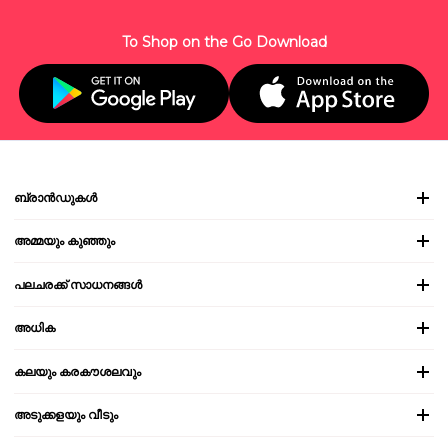
To Shop on the Go Download
ബ്രാൻഡുകൾ
അമ്മയും കുഞ്ഞും
പലചരക്ക് സാധനങ്ങൾ
അധിക
കലയും കരകൗശലവും
അടുക്കളയും വീടും