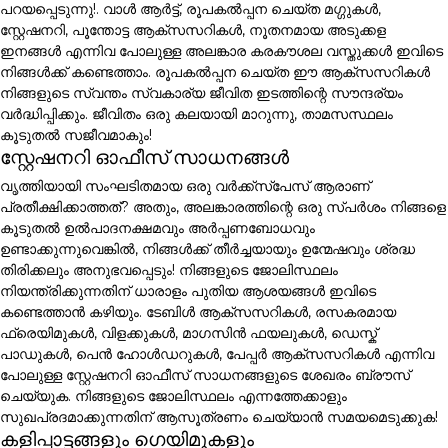
പറയപ്പെടുന്നു!. വാൾ ആർട്ട്, രൂപകൽപ്പന ചെയ്ത മഗ്ഗുകൾ,
സ്റ്റേഷനറി, പൂന്തോട്ട ആക്സസറികൾ, നൂതനമായ അടുക്കള
ഇനങ്ങൾ എന്നിവ പോലുള്ള അലങ്കാര കരകൗശല വസ്തുക്കൾ ഇവിടെ
നിങ്ങൾക്ക് കണ്ടെത്താം. രൂപകൽപ്പന ചെയ്ത ഈ ആക്സസറികൾ
നിങ്ങളുടെ സ്വന്തം സ്വകാര്യ ജീവിത ഇടത്തിന്റെ സൗന്ദര്യം
വർദ്ധിപ്പിക്കും. ജീവിതം ഒരു കലയായി മാറുന്നു, താമസസ്ഥലം
കൂടുതൽ സജീവമാകും!
സ്റ്റേഷനറി ഓഫീസ് സാധനങ്ങൾ
വൃത്തിയായി സംഘടിതമായ ഒരു വർക്ക്സ്പേസ് ആരാണ്
പ്രതീക്ഷിക്കാത്തത്? അതും, അലങ്കാരത്തിന്റെ ഒരു സ്പർശം നിങ്ങളെ
കൂടുതൽ ഉൽപാദനക്ഷമവും അർപ്പണബോധവും
ഉണ്ടാക്കുന്നുവെങ്കിൽ, നിങ്ങൾക്ക് തീർച്ചയായും ഉന്മേഷവും ശ്രദ്ധ
തിരിക്കലും അനുഭവപ്പെടും! നിങ്ങളുടെ ജോലിസ്ഥലം
നിയന്ത്രിക്കുന്നതിന് ധാരാളം പുതിയ ആശയങ്ങൾ ഇവിടെ
കണ്ടെത്താൻ കഴിയും. ടേബിൾ ആക്സസറികൾ, രസകരമായ
ഫ്രെയിമുകൾ, വിളക്കുകൾ, മാഗസിൻ ഫയലുകൾ, ഡെസ്ക്
പാഡുകൾ, പെൻ ഹോൾഡറുകൾ, പേപ്പർ ആക്സസറികൾ എന്നിവ
പോലുള്ള സ്റ്റേഷനറി ഓഫീസ് സാധനങ്ങളുടെ ശേഖരം ബ്രൗസ്
ചെയ്യുക. നിങ്ങളുടെ ജോലിസ്ഥലം എന്നത്തേക്കാളും
സുഖപ്രദമാക്കുന്നതിന് ആസൂത്രണം ചെയ്യാൻ സമയമെടുക്കുക!
കളിപ്പാട്ടങ്ങളും ഗെയിമുകളും