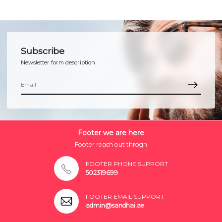
Subscribe
Newsletter form description
Footer we are here
Footer reach out throgh
FOOTER PHONE SUPPORT
502319699
FOOTER EMAIL SUPPORT
admin@sandhai.ae