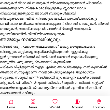
ബാഗുകൾ ട്രാവൽ ബാഗുകൾ തിരഞ്ഞെടുക്കുമ്പോൾ പ്രാഥമിക
ഘടകങ്ങളാണ്. നിങ്ങൾ മോടിയുള്ളതും സ്റ്റാൻഡേർഡ്
നിലവാരമുള്ളതുമായ ട്രാവൽ ബാഗുകൾക്കായി
തിരയുകയാണെങ്കിൽ, നിങ്ങളുടെ എല്ലാ ആവശ്യങ്ങൾക്കും
sandhai.ae ശരിയായ തിരഞ്ഞെടുപ്പാണ്. ട്രാവൽ ബാഗുകൾ, ക്യാരി
ബാഗുകൾ, ബാക്ക്പാക്കുകൾ, ഹാൻഡ് ട്രോളി ബാഗുകൾ
തുടങ്ങിയവയിൽ നിന്ന് തിരഞ്ഞെടുക്കുക.
അമ്മയും നവജാതശിശുവും
നിങ്ങൾ ഒരു നവജാത അമ്മയാണോ? മാതൃ ഊഷ്മളതയോടെ
നിങ്ങളുടെ കുട്ടികളെ ആശ്വസിപ്പിക്കുന്നതിനുള്ള മികച്ച
ഉൽപ്പന്നങ്ങൾ നിങ്ങൾക്ക് നൽകാൻ ഞങ്ങൾ ആഗ്രഹിക്കുന്നു.
മാതൃത്വം ഒരു അനുഗ്രഹമാണ്, കുഞ്ഞിനെ
പരിപോഷിപ്പിക്കുന്നതിനുള്ള എല്ലാ ആവശ്യങ്ങളും നൽകുന്നതിൽ
ഞങ്ങൾ സന്തുഷ്ടരാണ്. നവജാത ശിശുക്കളുടെ ആരോഗ്യം,
സുരക്ഷ, സമൃദ്ധി എന്നിവയ്ക്കായി രൂപകൽപ്പന ചെയ്ത ബേബി
കിറ്റുകൾ, ഫീഡിംഗ് സീറ്റുകൾ, ഫീഡിംഗ് ആക്സസറികൾ, നഴ്സിംഗ്
അവശ്യവസ്തുക്കൾ, കിടക്ക ആക്സസറികൾ എന്നിവ നിങ്ങൾക്ക്
കണ്ടെത്താൻ കഴിയും.
Home
Menu
Wishlist
Account
Location