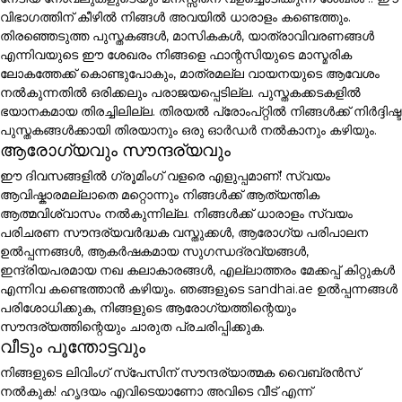
വിഭാഗത്തിന് കീഴിൽ നിങ്ങൾ അവയിൽ ധാരാളം കണ്ടെത്തും.
തിരഞ്ഞെടുത്ത പുസ്തകങ്ങൾ, മാസികകൾ, യാത്രാവിവരണങ്ങൾ
എന്നിവയുടെ ഈ ശേഖരം നിങ്ങളെ ഫാന്റസിയുടെ മാസ്മരിക
ലോകത്തേക്ക് കൊണ്ടുപോകും, മാത്രമല്ല വായനയുടെ ആവേശം
നൽകുന്നതിൽ ഒരിക്കലും പരാജയപ്പെടില്ല. പുസ്തകക്കടകളിൽ
ഭയാനകമായ തിരച്ചിലില്ല. തിരയൽ പ്രോംപ്റ്റിൽ നിങ്ങൾക്ക് നിർദ്ദിഷ്ട
പുസ്തകങ്ങൾക്കായി തിരയാനും ഒരു ഓർഡർ നൽകാനും കഴിയും.
ആരോഗ്യവും സൗന്ദര്യവും
ഈ ദിവസങ്ങളിൽ ഗ്രൂമിംഗ് വളരെ എളുപ്പമാണ്! സ്വയം
ആവിഷ്കാരമല്ലാതെ മറ്റൊന്നും നിങ്ങൾക്ക് ആത്യന്തിക
ആത്മവിശ്വാസം നൽകുന്നില്ല. നിങ്ങൾക്ക് ധാരാളം സ്വയം
പരിചരണ സൗന്ദര്യവർദ്ധക വസ്തുക്കൾ, ആരോഗ്യ പരിപാലന
ഉൽപ്പന്നങ്ങൾ, ആകർഷകമായ സുഗന്ധദ്രവ്യങ്ങൾ,
ഇന്ദ്രിയപരമായ നഖ കലാകാരങ്ങൾ, എല്ലാത്തരം മേക്കപ്പ് കിറ്റുകൾ
എന്നിവ കണ്ടെത്താൻ കഴിയും. ഞങ്ങളുടെ sandhai.ae ഉൽപ്പന്നങ്ങൾ
പരിശോധിക്കുക, നിങ്ങളുടെ ആരോഗ്യത്തിന്റെയും
സൗന്ദര്യത്തിന്റെയും ചാരുത പ്രചരിപ്പിക്കുക.
വീടും പൂന്തോട്ടവും
നിങ്ങളുടെ ലിവിംഗ് സ്പേസിന് സൗന്ദര്യാത്മക വൈബ്രൻസ്
നൽകുക! ഹൃദയം എവിടെയാണോ അവിടെ വീട് എന്ന്