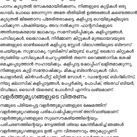
പഠനം കൂടുതൽ രസകരമായിരിക്കണം. നിങ്ങളുടെ കുട്ടികൾ ഒരു
ഗെയിം പോലെ തോന്നുന്ന അതേ രീതിയിൽ ഉത്തരങ്ങൾ കണ്ടെത്താൻ
കൂടുതൽ ജിജ്ഞാസ പ്രേരിതരാകട്ടെ. കളിപ്പാട്ട ഗെയിമുകളിലൂടെ
പഠിക്കുന്ന പ്രക്രിയയും അവ നൽകുന്ന ഫാന്റസികളുടെ
അതിശയകരമായ ലോകവും സമന്വയിപ്പിക്കുക. കളിപ്പാട്ടങ്ങൾ,
പസിലുകൾ, ലെഗോകൾ, നിർമ്മാണ കിറ്റുകൾ മുതലായവയുടെ
ഞങ്ങളുടെ ഓൺലൈൻ കളിപ്പാട്ട സ്റ്റോർ വിഭാഗത്തിലൂടെ ബ്രൗസ്
ചെയ്യുക. സുഡോകു, റൂബിക്സ് ക്യൂബ്, ചെസ്സ്, ലെഗോ കിറ്റുകൾ
തുടങ്ങിയ പസിലുകൾ ചെറുപ്പത്തിൽ തന്നെ വൈജ്ഞാനിക ശേഷി
മെച്ചപ്പെടുത്താൻ സഹായിക്കും. കളിപ്പാട്ട ഷോപ്പിംഗ് ലളിതമാക്കുന്നു,
നിങ്ങളുടെ കുട്ടി സന്തോഷിക്കും. മികച്ച ബ്രാൻഡുകൾ: വിഗ,
പോളാർബി, കിൻഡർഫീറ്റ്, ലിറ്റിൽ സോൾ +, ഡാന്റോയ്, ബിഗ്ജിഗ്സ്,
ന്യൂ ക്ലാസിക് കളിപ്പാട്ടങ്ങൾ, പേപ്പർക്രൂ, പോപിക്, ത്രെഡ് ബിയർ,
ടിഡ്ലോ, ടൈഗർ ട്രൈബ്, പോൾസി എന്നിവ ലഭ്യമാണ്.
വളർത്തുമൃഗങ്ങളുടെ വിതരണം
നമ്മുടെ പ്രിയപ്പെട്ട വളർത്തുമൃഗങ്ങളുടെ ക്ഷേമത്തിന്
വളർത്തുമൃഗങ്ങളെ പരിപോഷിപ്പിക്കുന്നത് അനിവാര്യമാണ്.
വളർത്തുമൃഗങ്ങളുടെ സുഖസൗകര്യത്തിന്റെയും
പരിചരണത്തിന്റെയും നേട്ടത്തിൽ ശ്രദ്ധ കേന്ദ്രീകരിച്ച് ഞങ്ങൾ
വളർത്തുമൃഗങ്ങളുടെ ഉൽ പ്പന്ന വിതരണവും അറ്റകുറ്റപ്പണി