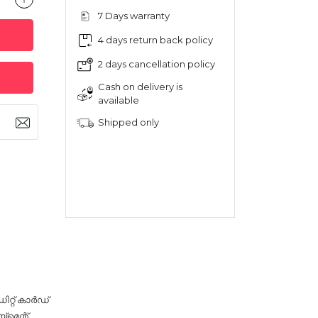
7 Days warranty
4 days return back policy
2 days cancellation policy
Cash on delivery is
available
Shipped only
റ്റ് കാർഡ്
‌മെന്റ്