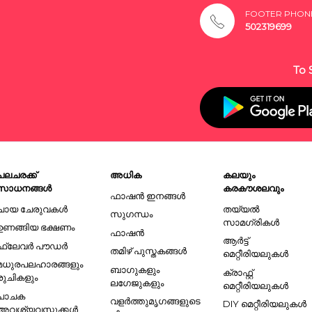
FOOTER PHON
502319699
To 
പലചരക്ക്
അധിക
കലയും
സാധനങ്ങൾ
കരകൗശലവും
ഫാഷൻ ഇനങ്ങൾ
ചായ ചേരുവകൾ
തയ്യൽ
സുഗന്ധം
സാമഗ്രികൾ
ഉണങ്ങിയ ഭക്ഷണം
ഫാഷൻ
ആർട്ട്
ഫ്ലേവർ പൗഡർ
തമിഴ് പുസ്തകങ്ങൾ
മെറ്റീരിയലുകൾ
മധുരപലഹാരങ്ങളും
ബാഗുകളും
ക്രാഫ്റ്റ്
രുചികളും
ലഗേജുകളും
മെറ്റീരിയലുകൾ
പാചക
വളർത്തുമൃഗങ്ങളുടെ
DIY മെറ്റീരിയലുകൾ
അവശ്യവസ്തുക്കൾ