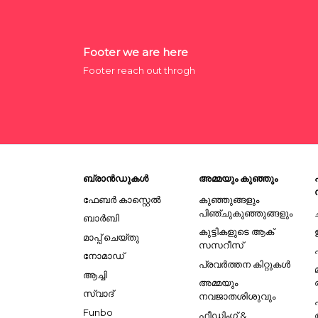
Footer we are here
Footer reach out throgh
ബ്രാൻഡുകൾ
അമ്മയും കുഞ്ഞും
ഫേബർ കാസ്റ്റെൽ
കുഞ്ഞുങ്ങളും
പിഞ്ചുകുഞ്ഞുങ്ങളും
ബാർബി
കുട്ടികളുടെ ആക്
മാപ്പ് ചെയ്തു
സസറീസ്
നോമാഡ്
പ്രവർത്തന കിറ്റുകൾ
ആച്ചി
അമ്മയും
സ്വാദ്
നവജാതശിശുവും
Funbo
ഫീഡിംഗ് &