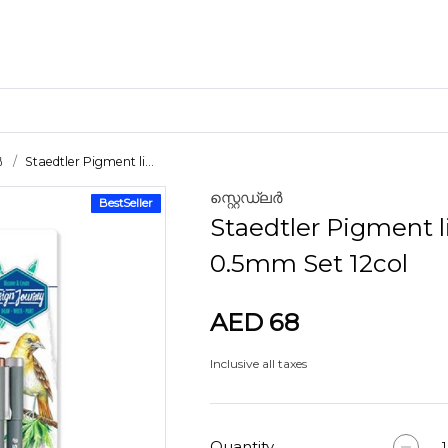
ൾ
Staedtler Pigment li...
സ്റ്റെഡ്ലർ
BestSeller
ക്രാഫ്റ്റ് മെറ്റീരിയലുകൾ
Staedtler Pigment l
കളിമണ്ണ്
0.5mm Set 12col
AED 68
ണങ്ങൾ
Inclusive all taxes
Quantity