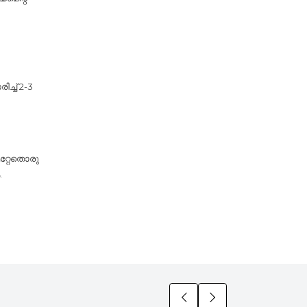
്ച് 2-3
മറ്റേതൊരു
.