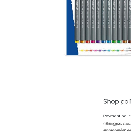
Shop poli
Payment polic
നിങ്ങളുടെ വാങ
അല്ലെങ്കിൽ ബൈ 