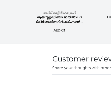
ുകൾ
ആർട്ട് മെറ്റീരിയലുകൾ
ിൽ 200
ലൂക്ക് സ്റ്റുഡിയോ ഓയിൽ 200
LU
ആഴത...
മില്ലി അലിസറിൻ ക്രിംസൺ ...
AED 63
Customer revie
Share your thoughts with othe