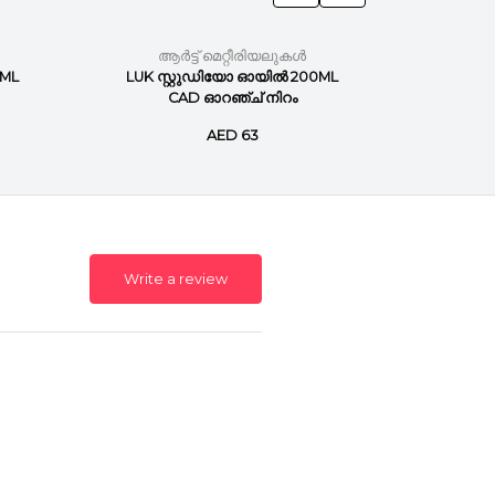
ആർട്ട് മെറ്റീരിയലുകൾ
ആർ
0ML
LUK സ്റ്റുഡിയോ ഓയിൽ 200ML
ലുക്ക
CAD ഓറഞ്ച് നിറം
മില്ല
AED 63
Write a review