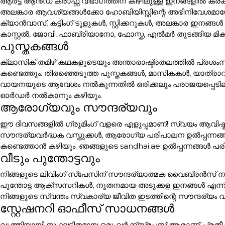
ആർട്ട് ആൻഡ് ക്രാഫ്റ്റ് വിഭാഗത്തിന് കീഴിലുള്ള ഇനങ്ങളി
അലങ്കാര ആവശ്യങ്ങൾക്കോ ഹോബിയിസ്റ്റിന്റെ അഭിനിവേശമായോ 
ക്യാൻവാസ്, കട്ടിംഗ് ടൂളുകൾ, സ്റ്റിക്കറുകൾ, അലങ്കാര
കാസ്റ്റൽ, ജോവി, ഫാബ്രിയാനോ, ഫോസ്ക, എൽമർ തുടങ്ങിയ മി
പുസ്തകങ്ങൾ
ക്ലാസിക് തമിഴ് കഥകളുടെയും അന്താരാഷ്ട്രതലത്തിൽ പ്രശം
കണ്ടെത്തും. തിരഞ്ഞെടുത്ത പുസ്തകങ്ങൾ, മാസികകൾ, യാത്ര
വായനയുടെ ആവേശം നൽകുന്നതിൽ ഒരിക്കലും പരാജയപ്പെടില്ല. പ
ഓർഡർ നൽകാനും കഴിയും.
ആരോഗ്യവും സൗന്ദര്യവും
ഈ ദിവസങ്ങളിൽ ഗ്രൂമിംഗ് വളരെ എളുപ്പമാണ്! സ്വയം ആവിഷ്ക
സൗന്ദര്യവർദ്ധക വസ്തുക്കൾ, ആരോഗ്യ പരിപാലന ഉൽപ്പന്നങ്
കണ്ടെത്താൻ കഴിയും. ഞങ്ങളുടെ sandhai.ae ഉൽപ്പന്നങ്ങൾ പരി
വീടും പൂന്തോട്ടവും
നിങ്ങളുടെ ലിവിംഗ് സ്പേസിന് സൗന്ദര്യാത്മക വൈബ്രൻസ് നൽക
പൂന്തോട്ട ആക്സസറികൾ, നൂതനമായ അടുക്കള ഇനങ്ങൾ എന്ന
നിങ്ങളുടെ സ്വന്തം സ്വകാര്യ ജീവിത ഇടത്തിന്റെ സൗന്ദര്യം വ
സ്റ്റേഷനറി ഓഫീസ് സാധനങ്ങൾ
വൃത്തിയായി സംഘടിതമായ ഒരു വർക്ക്സ്പേസ് ആരാണ് പ്രതീക