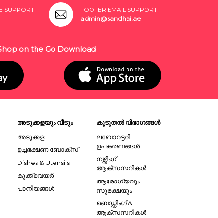
E SUPPORT
FOOTER EMAIL SUPPORT
admin@sandhai.ae
Shop on the Go Download
അടുക്കളയും വീടും
കൂടുതൽ വിഭാഗങ്ങൾ
അടുക്കള
ലബോറട്ടറി
ഉപകരണങ്ങൾ
ഉച്ചഭക്ഷണ ബോക്സ്
നഴ്സിംഗ്
Dishes & Utensils
ആക്സസറികൾ
കുക്ക്വെയർ
ആരോഗ്യവും
പാനീയങ്ങൾ
സുരക്ഷയും
ബെഡ്ഡിംഗ് &
ആക്സസറികൾ