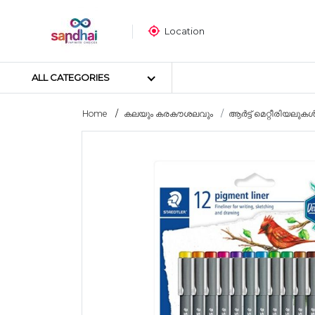
Location
ALL CATEGORIES
Home
കലയും കരകൗശലവും
ആർട്ട് മെറ്റീരിയലുക
Most popular
ക്രാഫ്റ്റ് മെറ്റീരിയലുകൾ
തയ്യൽ സാമഗ്രികൾ
ആർട്ട് മെറ്റീരിയലുകൾ
DIY മെറ്റീരിയലുകൾ
ആർട്സ് & കരകൗശല ഉപകര
സ്റ്റിക്കർ പോസ്റ്റർ
പസിൾ