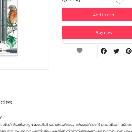
Add to cart
Buy now
cies
y
്ങലിന് വ്യത്യസ്ത മോഡിൽ പണമടയ്ക്കാം. ക്യാഷ് ഓൺ ഡെലിവറി, ക്രെഡി
നൗ, പേ ലേറ്റർ എന്നീ ആപ്പുകളിൽ നിന്ന് നിങ്ങൾക്ക് എല്ലായ്പ്പോഴും പേയ്