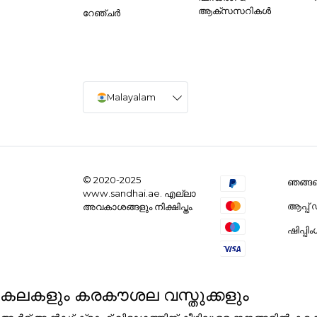
ആക്സസറികൾ
റേഞ്ചർ
Malayalam
© 2020-2025
ഞങ്ങളെ
www.sandhai.ae. എല്ലാ
ആപ്പ
അവകാശങ്ങളും നിക്ഷിപ്തം.
ഷിപ്പി
കലകളും കരകൗശല വസ്തുക്കളും