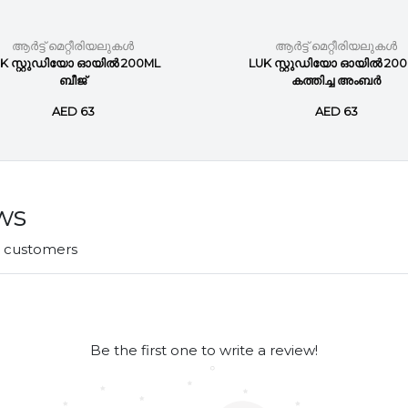
ആർട്ട് മെറ്റീരിയലുകൾ
ആർട്ട് മെറ്റീരിയലുകൾ
K സ്റ്റുഡിയോ ഓയിൽ 200ML
LUK സ്റ്റുഡിയോ ഓയിൽ 20
ബീജ്
കത്തിച്ച അംബർ
AED 63
AED 63
ws
r customers
Be the first one to write a review!