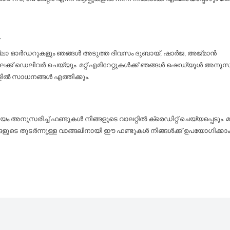
y
ല്ലാ ഓർഡറുകളും ഞങ്ങൾ അടുത്ത ദിവസം ദുബായ്, ഷാർജ, അജ്മാൻ
ലേക്ക് ഡെലിവർ ചെയ്യും. മറ്റ് എമിറേറ്റുകൾക്ക് ഞങ്ങൾ ഷെഡ്യൂൾ അനുസരിച
ളിൽ സാധനങ്ങൾ എത്തിക്കും.
 അനുസരിച്ച് ഫണ്ടുകൾ നിങ്ങളുടെ വാലറ്റിൽ ക്രെഡിറ്റ് ചെയ്യപ്പെടും. 
്ങളുടെ തുടർന്നുള്ള വാങ്ങലിനായി ഈ ഫണ്ടുകൾ നിങ്ങൾക്ക് ഉപയോഗിക്കാം