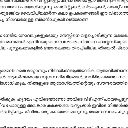
ൽ കരകൗശല കരകൗശല വസ്തുക്കളും കലാപരമായ ഇംപ്രഷനുകൾ രൂപക
അവ ഉപയോഗിക്കുന്നു. പെയിന്റുകൾ, ബ്രഷുകൾ, പാലറ്റ് പാഡു
 ഇനങ്ങൾ തുടങ്ങിയ വൈവിധ്യമാർന്ന കലാ ഉപകരണങ്ങൾ ഈ വിഭാ
കച്ച നിലവാരമുള്ള ബ്രാൻഡുകൾ ലഭ്യമാണ്.
സ നേടിയ നോവലുകളുടെയും മനസ്സിനെ വളച്ചൊടിക്കുന്ന ശേഖര
ാവിവരണങ്ങൾ എന്നിവയുടെ ഈ ശേഖരം നിങ്ങളെ ഫാന്റസിയുടെ മ
ുസ്തകക്കടകളിൽ ഭയാനകമായ തിരച്ചിലില്ല. തിരയൽ പ്രോംപ്റ്റി
ാരമല്ലാതെ മറ്റൊന്നും നിങ്ങൾക്ക് ആത്യന്തിക ആത്മവിശ്വാസ
ങൾ, ആകർഷകമായ സുഗന്ധദ്രവ്യങ്ങൾ, ഇന്ദ്രിയപരമായ നഖ കലാക
ശോധിക്കുക, നിങ്ങളുടെ ആരോഗ്യത്തിന്റെയും സൗന്ദര്യത്തിന്റെ
ുക! ഹൃദയം എവിടെയാണോ അവിടെ വീട് എന്ന് പറയപ്പെടുന്നു!. 
ിവ പോലുള്ള അലങ്കാര കരകൗശല വസ്തുക്കൾ ഇവിടെ നിങ്ങൾക
ർദ്ധിപ്പിക്കും. ജീവിതം ഒരു കലയായി മാറുന്നു, താമസസ്ഥലം ക
്ഷിക്കാത്തത്? അതും, അലങ്കാരത്തിന്റെ ഒരു സ്പർശം നിങ്