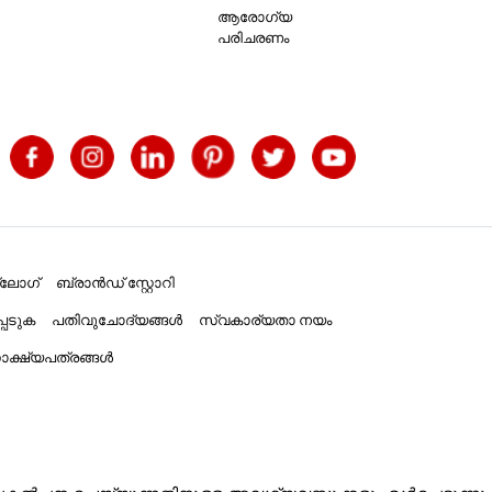
ആരോഗ്യ
പരിചരണം
്ലോഗ്
ബ്രാൻഡ് സ്റ്റോറി
പെടുക
പതിവുചോദ്യങ്ങൾ
സ്വകാര്യതാ നയം
ക്ഷ്യപത്രങ്ങൾ