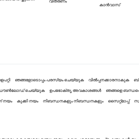
വിതരണം
കാൻവാസ്
പറ്റി
ഞങ്ങളോടൊപ്പം പരസ്യം ചെയ്യുക
വിൽപ്പനക്കാരനാകുക
ബ
് ഡൗൺലോഡ് ചെയ്യുക
ഉപഭോക്തൃ അവകാശങ്ങൾ
ഞങ്ങളെ ബന്ധപ്
ംഗ് നയം
കുക്കി നയം
നിബന്ധനകളും നിബന്ധനകളും
സൈറ്റ്മാപ്പ്
സാ