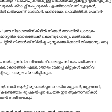
ൽപ്പന ചെയ്യുന്നതിനുള്ള അവശ്യവസ്തുക്കളും ഉൾപ്പെടുന്നു.
കൾ, ക്രാഫ്റ്റ് പേപ്പറുകൾ, എംബ്രോയിഡറി ടൂളുകൾ,
ഗത്തിൽ ലഭ്യമാണ്. റേഞ്ചർ, ഫൺബോ, ഫെവിക്രിൽ, ഫേബർ-
ം !! ഈ വിഭാഗത്തിന് കീഴിൽ നിങ്ങൾ അവയിൽ ധാരാളം
ാസ്മരിക ലോകത്തേക്ക് കൊണ്ടുപോകും, മാത്രമല്ല
ൽ നിങ്ങൾക്ക് നിർദ്ദിഷ്ട പുസ്തകങ്ങൾക്കായി തിരയാനും ഒരു
ം നൽകുന്നില്ല. നിങ്ങൾക്ക് ധാരാളം സ്വയം പരിചരണ
ാരങ്ങൾ, എല്ലാത്തരം മേക്കപ്പ് കിറ്റുകൾ എന്നിവ
യും ചാരുത പ്രചരിപ്പിക്കുക.
വാൾ ആർട്ട്, രൂപകൽപ്പന ചെയ്ത മഗ്ഗുകൾ, സ്റ്റേഷനറി,
്ക് കണ്ടെത്താം. രൂപകൽപ്പന ചെയ്ത ഈ ആക്സസറികൾ
ൂടുതൽ സജീവമാകും!
ങളെ കൂടുതൽ ഉൽപാദനക്ഷമവും അർപ്പണബോധവും