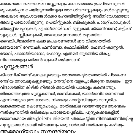
കരകൗശല കരകൗശല വസ്തുക്കളും കലാപരമായ ഇംപ്രഷനുകൾ
രൂപകൽപ്പന ചെയ്യുന്നതിനുള്ള അവശ്യവസ്തുക്കളും ഉൾപ്പെടുന്നു.
അലങ്കാര ആവശ്യങ്ങൾക്കോ ഹോബിയിസ്റ്റിന്റെ അഭിനിവേശമായോ
അവ ഉപയോഗിക്കുന്നു. പെയിന്റുകൾ, ബ്രഷുകൾ, പാലറ്റ് പാഡുകൾ,
ക്രാഫ്റ്റ് പേപ്പറുകൾ, എംബ്രോയിഡറി ടൂളുകൾ, ക്യാൻവാസ്, കട്ടിംഗ്
ടൂളുകൾ, സ്റ്റിക്കറുകൾ, അലങ്കാര ഇനങ്ങൾ തുടങ്ങിയ
വൈവിധ്യമാർന്ന കലാ ഉപകരണങ്ങൾ ഈ വിഭാഗത്തിൽ
ലഭ്യമാണ്. റേഞ്ചർ, ഫൺബോ, ഫെവിക്രിൽ, ഫേബർ-കാസ്റ്റൽ,
ജോവി, ഫാബ്രിയാനോ, ഫോസ്ക, എൽമർ തുടങ്ങിയ മികച്ച
നിലവാരമുള്ള ബ്രാൻഡുകൾ ലഭ്യമാണ്.
പുസ്തകങ്ങൾ
ക്ലാസിക് തമിഴ് കഥകളുടെയും അന്താരാഷ്ട്രതലത്തിൽ പ്രശംസ
നേടിയ നോവലുകളുടെയും മനസ്സിനെ വളച്ചൊടിക്കുന്ന ശേഖരം !! ഈ
വിഭാഗത്തിന് കീഴിൽ നിങ്ങൾ അവയിൽ ധാരാളം കണ്ടെത്തും.
തിരഞ്ഞെടുത്ത പുസ്തകങ്ങൾ, മാസികകൾ, യാത്രാവിവരണങ്ങൾ
എന്നിവയുടെ ഈ ശേഖരം നിങ്ങളെ ഫാന്റസിയുടെ മാസ്മരിക
ലോകത്തേക്ക് കൊണ്ടുപോകും, മാത്രമല്ല വായനയുടെ ആവേശം
നൽകുന്നതിൽ ഒരിക്കലും പരാജയപ്പെടില്ല. പുസ്തകക്കടകളിൽ
ഭയാനകമായ തിരച്ചിലില്ല. തിരയൽ പ്രോംപ്റ്റിൽ നിങ്ങൾക്ക് നിർദ്ദിഷ്ട
പുസ്തകങ്ങൾക്കായി തിരയാനും ഒരു ഓർഡർ നൽകാനും കഴിയും.
ആരോഗ്യവും സൗന്ദര്യവും