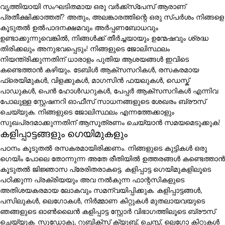
വൃത്തിയായി സംഘടിതമായ ഒരു വർക്ക്സ്പേസ് ആരാണ്
പ്രതീക്ഷിക്കാത്തത്? അതും, അലങ്കാരത്തിന്റെ ഒരു സ്പർശം നിങ്ങളെ
കൂടുതൽ ഉൽപാദനക്ഷമവും അർപ്പണബോധവും
ഉണ്ടാക്കുന്നുവെങ്കിൽ, നിങ്ങൾക്ക് തീർച്ചയായും ഉന്മേഷവും ശ്രദ്ധ
തിരിക്കലും അനുഭവപ്പെടും! നിങ്ങളുടെ ജോലിസ്ഥലം
നിയന്ത്രിക്കുന്നതിന് ധാരാളം പുതിയ ആശയങ്ങൾ ഇവിടെ
കണ്ടെത്താൻ കഴിയും. ടേബിൾ ആക്സസറികൾ, രസകരമായ
ഫ്രെയിമുകൾ, വിളക്കുകൾ, മാഗസിൻ ഫയലുകൾ, ഡെസ്ക്
പാഡുകൾ, പെൻ ഹോൾഡറുകൾ, പേപ്പർ ആക്സസറികൾ എന്നിവ
പോലുള്ള സ്റ്റേഷനറി ഓഫീസ് സാധനങ്ങളുടെ ശേഖരം ബ്രൗസ്
ചെയ്യുക. നിങ്ങളുടെ ജോലിസ്ഥലം എന്നത്തേക്കാളും
സുഖപ്രദമാക്കുന്നതിന് ആസൂത്രണം ചെയ്യാൻ സമയമെടുക്കുക!
കളിപ്പാട്ടങ്ങളും ഗെയിമുകളും
പഠനം കൂടുതൽ രസകരമായിരിക്കണം. നിങ്ങളുടെ കുട്ടികൾ ഒരു
ഗെയിം പോലെ തോന്നുന്ന അതേ രീതിയിൽ ഉത്തരങ്ങൾ കണ്ടെത്താൻ
കൂടുതൽ ജിജ്ഞാസ പ്രേരിതരാകട്ടെ. കളിപ്പാട്ട ഗെയിമുകളിലൂടെ
പഠിക്കുന്ന പ്രക്രിയയും അവ നൽകുന്ന ഫാന്റസികളുടെ
അതിശയകരമായ ലോകവും സമന്വയിപ്പിക്കുക. കളിപ്പാട്ടങ്ങൾ,
പസിലുകൾ, ലെഗോകൾ, നിർമ്മാണ കിറ്റുകൾ മുതലായവയുടെ
ഞങ്ങളുടെ ഓൺലൈൻ കളിപ്പാട്ട സ്റ്റോർ വിഭാഗത്തിലൂടെ ബ്രൗസ്
ചെയ്യുക. സുഡോകു, റൂബിക്സ് ക്യൂബ്, ചെസ്സ്, ലെഗോ കിറ്റുകൾ