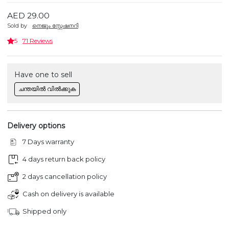
AED 29.00
Sold by
നെജൂം സ്റ്റേഷനറി
5
71 Reviews
Have one to sell
ചന്തയിൽ വിൽക്കുക
Delivery options
7 Days warranty
4 days return back policy
2 days cancellation policy
Cash on delivery is available
Shipped only