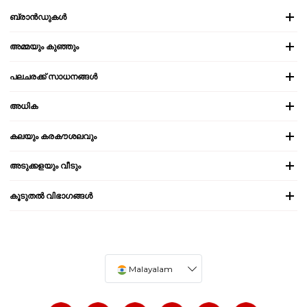
ബ്രാൻഡുകൾ
അമ്മയും കുഞ്ഞും
പലചരക്ക് സാധനങ്ങൾ
അധിക
കലയും കരകൗശലവും
അടുക്കളയും വീടും
കൂടുതൽ വിഭാഗങ്ങൾ
Malayalam