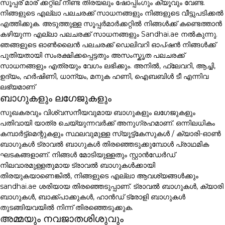
സൂപ്പര് മാര് ക്കറ്റില് നീണ്ട തിരയലും ഷോപ്പിംഗും ക്യൂവും വേണ്ട.
നിങ്ങളുടെ എല്ലാ പലചരക്ക് സാധനങ്ങളും നിങ്ങളുടെ വീട്ടുപടിക്കൽ
എത്തിക്കുക. അടുത്തുള്ള സൂപ്പർമാർക്കറ്റിൽ നിങ്ങൾക്ക് കണ്ടെത്താൻ
കഴിയുന്ന എല്ലാ പലചരക്ക് സാധനങ്ങളും Sandhai.ae നൽകുന്നു.
ഞങ്ങളുടെ ഓൺലൈൻ പലചരക്ക് ഡെലിവറി ഓപ്ഷൻ നിങ്ങൾക്ക്
പുതിയതായി സംരക്ഷിക്കപ്പെട്ടതും അസംസ്കൃത പലചരക്ക്
സാധനങ്ങളും എത്രയും വേഗം ലഭിക്കും. അനിൽ, ഫ്ലേവറി, ആച്ചി,
ഉദ്യം, ഹർഷിണി, ധാന്യം, മനുക ഹണി, ഐബബിൾ ടീ എന്നിവ
ലഭ്യമാണ്
ബാഗുകളും ലഗേജുകളും
സുഖകരവും വിശ്വസനീയവുമായ ബാഗുകളും ലഗേജുകളും
പതിവായി യാത്ര ചെയ്യുന്നവർക്ക് അനുഗ്രഹമാണ്. ഒന്നിലധികം
കമ്പാർട്ട്മെന്റുകളും സ്ഥലവുമുള്ള സ്യൂട്ട്കേസുകൾ / ക്യാരി-ഓൺ
ബാഗുകൾ ട്രാവൽ ബാഗുകൾ തിരഞ്ഞെടുക്കുമ്പോൾ പ്രാഥമിക
ഘടകങ്ങളാണ്. നിങ്ങൾ മോടിയുള്ളതും സ്റ്റാൻഡേർഡ്
നിലവാരമുള്ളതുമായ ട്രാവൽ ബാഗുകൾക്കായി
തിരയുകയാണെങ്കിൽ, നിങ്ങളുടെ എല്ലാ ആവശ്യങ്ങൾക്കും
sandhai.ae ശരിയായ തിരഞ്ഞെടുപ്പാണ്. ട്രാവൽ ബാഗുകൾ, ക്യാരി
ബാഗുകൾ, ബാക്ക്പാക്കുകൾ, ഹാൻഡ് ട്രോളി ബാഗുകൾ
തുടങ്ങിയവയിൽ നിന്ന് തിരഞ്ഞെടുക്കുക.
അമ്മയും നവജാതശിശുവും