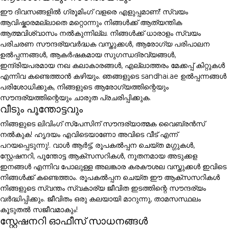
ഈ ദിവസങ്ങളിൽ ഗ്രൂമിംഗ് വളരെ എളുപ്പമാണ്! സ്വയം
ആവിഷ്കാരമല്ലാതെ മറ്റൊന്നും നിങ്ങൾക്ക് ആത്യന്തിക
ആത്മവിശ്വാസം നൽകുന്നില്ല. നിങ്ങൾക്ക് ധാരാളം സ്വയം
പരിചരണ സൗന്ദര്യവർദ്ധക വസ്തുക്കൾ, ആരോഗ്യ പരിപാലന
ഉൽപ്പന്നങ്ങൾ, ആകർഷകമായ സുഗന്ധദ്രവ്യങ്ങൾ,
ഇന്ദ്രിയപരമായ നഖ കലാകാരങ്ങൾ, എല്ലാത്തരം മേക്കപ്പ് കിറ്റുകൾ
എന്നിവ കണ്ടെത്താൻ കഴിയും. ഞങ്ങളുടെ sandhai.ae ഉൽപ്പന്നങ്ങൾ
പരിശോധിക്കുക, നിങ്ങളുടെ ആരോഗ്യത്തിന്റെയും
സൗന്ദര്യത്തിന്റെയും ചാരുത പ്രചരിപ്പിക്കുക.
വീടും പൂന്തോട്ടവും
നിങ്ങളുടെ ലിവിംഗ് സ്പേസിന് സൗന്ദര്യാത്മക വൈബ്രൻസ്
നൽകുക! ഹൃദയം എവിടെയാണോ അവിടെ വീട് എന്ന്
പറയപ്പെടുന്നു!. വാൾ ആർട്ട്, രൂപകൽപ്പന ചെയ്ത മഗ്ഗുകൾ,
സ്റ്റേഷനറി, പൂന്തോട്ട ആക്സസറികൾ, നൂതനമായ അടുക്കള
ഇനങ്ങൾ എന്നിവ പോലുള്ള അലങ്കാര കരകൗശല വസ്തുക്കൾ ഇവിടെ
നിങ്ങൾക്ക് കണ്ടെത്താം. രൂപകൽപ്പന ചെയ്ത ഈ ആക്സസറികൾ
നിങ്ങളുടെ സ്വന്തം സ്വകാര്യ ജീവിത ഇടത്തിന്റെ സൗന്ദര്യം
വർദ്ധിപ്പിക്കും. ജീവിതം ഒരു കലയായി മാറുന്നു, താമസസ്ഥലം
കൂടുതൽ സജീവമാകും!
സ്റ്റേഷനറി ഓഫീസ് സാധനങ്ങൾ