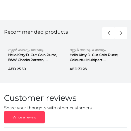
Recommended products
സ്കൂൾ ബാഗും ലഗേജും
സ്കൂൾ ബാഗും ലഗേജും
Hello Kitty D-Cut Coin Purse,
Hello Kitty D-Cut Coin Purse,
B&W Checks Pattern, ...
Colourful Multiparti...
AED 25.50
AED 31.28
Customer reviews
Share your thoughts with other customers
Write a review