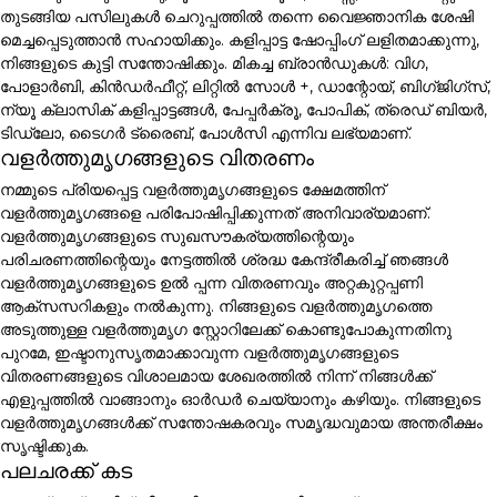
തുടങ്ങിയ പസിലുകൾ ചെറുപ്പത്തിൽ തന്നെ വൈജ്ഞാനിക ശേഷി
മെച്ചപ്പെടുത്താൻ സഹായിക്കും. കളിപ്പാട്ട ഷോപ്പിംഗ് ലളിതമാക്കുന്നു,
നിങ്ങളുടെ കുട്ടി സന്തോഷിക്കും. മികച്ച ബ്രാൻഡുകൾ: വിഗ,
പോളാർബി, കിൻഡർഫീറ്റ്, ലിറ്റിൽ സോൾ +, ഡാന്റോയ്, ബിഗ്ജിഗ്സ്,
ന്യൂ ക്ലാസിക് കളിപ്പാട്ടങ്ങൾ, പേപ്പർക്രൂ, പോപിക്, ത്രെഡ് ബിയർ,
ടിഡ്ലോ, ടൈഗർ ട്രൈബ്, പോൾസി എന്നിവ ലഭ്യമാണ്.
വളർത്തുമൃഗങ്ങളുടെ വിതരണം
നമ്മുടെ പ്രിയപ്പെട്ട വളർത്തുമൃഗങ്ങളുടെ ക്ഷേമത്തിന്
വളർത്തുമൃഗങ്ങളെ പരിപോഷിപ്പിക്കുന്നത് അനിവാര്യമാണ്.
വളർത്തുമൃഗങ്ങളുടെ സുഖസൗകര്യത്തിന്റെയും
പരിചരണത്തിന്റെയും നേട്ടത്തിൽ ശ്രദ്ധ കേന്ദ്രീകരിച്ച് ഞങ്ങൾ
വളർത്തുമൃഗങ്ങളുടെ ഉൽ പ്പന്ന വിതരണവും അറ്റകുറ്റപ്പണി
ആക്സസറികളും നൽകുന്നു. നിങ്ങളുടെ വളർത്തുമൃഗത്തെ
അടുത്തുള്ള വളർത്തുമൃഗ സ്റ്റോറിലേക്ക് കൊണ്ടുപോകുന്നതിനു
പുറമേ, ഇഷ്ടാനുസൃതമാക്കാവുന്ന വളർത്തുമൃഗങ്ങളുടെ
വിതരണങ്ങളുടെ വിശാലമായ ശേഖരത്തിൽ നിന്ന് നിങ്ങൾക്ക്
എളുപ്പത്തിൽ വാങ്ങാനും ഓർഡർ ചെയ്യാനും കഴിയും. നിങ്ങളുടെ
വളർത്തുമൃഗങ്ങൾക്ക് സന്തോഷകരവും സമൃദ്ധവുമായ അന്തരീക്ഷം
സൃഷ്ടിക്കുക.
പലചരക്ക് കട