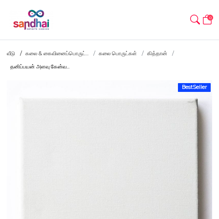
0
வீடு
கலை & கைவினைப்பொருட்...
கலை பொருட்கள்
கித்தான்
தனிப்பயன் அளவு கேன்வ...
BestSeller