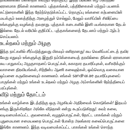
ஏராளமாக நீங்கள் காணலாம். புத்தகங்கள், பத்திரிகைகள் மற்றும் பயணக்
கட்டுரைகளின் இந்த தேர்ந்தெடுக்கப்பட்ட தொகுப்பு உங்களை கற்பனையின்
மயக்கும் உலகத்திற்கு அழைத்துச் செல்லும், மேலும் வாசிப்பின் சிலிர்ப்பை
உங்களுக்கு வழங்கத் தவறாது. புத்தகக் கடைகளில் இனி பயங்கரமான தேடல்
இல்லை. தேடல் வரியில் குறிப்பிட்ட புத்தகங்களைத் தேடலாம் மற்றும் ஆர்டர்
செய்யலாம்.
உடல்நலம் மற்றும் அழகு
இந்த நாட்களில் சீர்ப்படுத்துவது மிகவும் எளிதானது! சுய வெளிப்பாட்டைத் தவிர
வேறு எதுவும் உங்களுக்கு இறுதி நம்பிக்கையைத் தரவில்லை. நீங்கள் ஏராளமான
சுய பாதுகாப்பு அழகுசாதனப் பொருட்கள், சுகாதார தயாரிப்புகள், வசீகரிக்கும்
வாசனை திரவியங்கள், சிற்றின்ப ஆணி கலைஞர்கள், ஒவ்வொரு வகையான
ஒப்பனை கருவிகளையும் காணலாம். எங்கள் sandhai.ae தயாரிப்புகளைப்
பாருங்கள் மற்றும் உங்கள் உடல்நலம் மற்றும் அழகு அம்சங்களின் நேர்த்தியைப்
பரப்புங்கள்.
வீடு மற்றும் தோட்டம்
உங்கள் வாழ்க்கை இடத்திற்கு ஒரு அழகியல் அதிர்வைக் கொடுங்கள்! இதயம்
எங்கு இருக்கிறதோ அங்கே வீடுதான் என்று கூறப்படுகிறது!. சுவர் கலை,
வடிவமைக்கப்பட்ட குவளைகள், எழுதுபொருட்கள், தோட்ட பாகங்கள் மற்றும்
புதுமையான சமையலறை பொருட்கள் போன்ற அலங்கார கலைப்பொருட்களை
இங்கே காணலாம். இந்த வடிவமைக்கப்பட்ட பாகங்கள் உங்கள் சொந்த