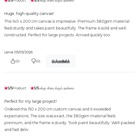
5/5
5/5
Product
பங்கு கிடைக்கும் தன்மை
Huge, high-quality canvas!
This 140 x 200 cm canvas is impressive. Premium 380gsm material
feels sturdy and takes paint beautifully. The frame is solid and well-
constructed. Perfect for large projects. Arrived quickly too.
Lenie |
15/03/2026
(0)
(0)
பெர்மாலின்க்
5/5
5/5
Product
பங்கு கிடைக்கும் தன்மை
Perfect for my large project!
Ordered this 150 x 200 cm custom canvas and it exceeded
expectations. The size was exact, the 380gsm material feels
premium, and the frame is sturdy. Took paint beautifully. Well-packed
and fast deliv