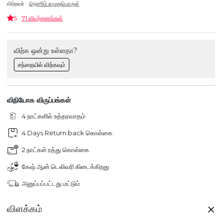
விற்றவர்
நெஜூம் எழுதுபொருள்
5
71 விமர்சனங்கள்
விற்க ஒன்று உள்ளதா?
சந்தையில் விற்கவும்
விநியோக விருப்பங்கள்
4 நாட்களில் உத்தரவாதம்
4 Days Return back கொள்கை
2 நாட்கள் ரத்து கொள்கை
கேஷ் ஆன் டெலிவரி கிடைக்கிறது
அனுப்பப்பட்டது மட்டும்
விளக்கம்