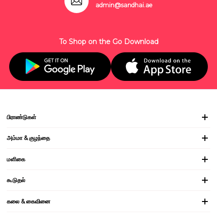
admin@sandhai.ae
To Shop on the Go Download
பிராண்டுகள்
அம்மா & குழந்தை
மளிகை
கூடுதல்
கலை & கைவினை