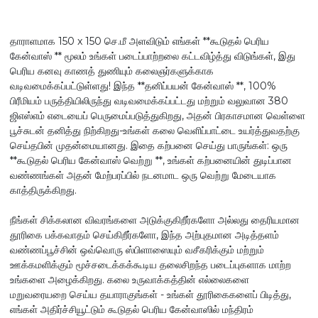
தாராளமாக 150 x 150 செ.மீ அளவிடும் எங்கள் **கூடுதல் பெரிய
கேன்வாஸ் ** மூலம் உங்கள் படைப்பாற்றலை கட்டவிழ்த்து விடுங்கள், இது
பெரிய கனவு காணத் துணியும் கலைஞர்களுக்காக
வடிவமைக்கப்பட்டுள்ளது! இந்த **தனிப்பயன் கேன்வாஸ் **, 100%
பிரீமியம் பருத்தியிலிருந்து வடிவமைக்கப்பட்டது மற்றும் வலுவான 380
ஜிஎஸ்எம் எடையைப் பெருமைப்படுத்துகிறது, அதன் பிரகாசமான வெள்ளை
பூச்சுடன் தனித்து நிற்கிறது-உங்கள் கலை வெளிப்பாட்டை உயர்த்துவதற்கு
செய்தபின் முதன்மையானது. இதை கற்பனை செய்து பாருங்கள்: ஒரு
**கூடுதல் பெரிய கேன்வாஸ் வெற்று **, உங்கள் கற்பனையின் துடிப்பான
வண்ணங்கள் அதன் மேற்பரப்பில் நடனமாட ஒரு வெற்று மேடையாக
காத்திருக்கிறது.
நீங்கள் சிக்கலான விவரங்களை அடுக்குகிறீர்களோ அல்லது தைரியமான
தூரிகை பக்கவாதம் செய்கிறீர்களோ, இந்த அற்புதமான அடித்தளம்
வண்ணப்பூச்சின் ஒவ்வொரு ஸ்பிளாஸையும் வசீகரிக்கும் மற்றும்
ஊக்கமளிக்கும் மூச்சடைக்கக்கூடிய தலைசிறந்த படைப்புகளாக மாற்ற
உங்களை அழைக்கிறது. கலை உருவாக்கத்தின் எல்லைகளை
மறுவரையறை செய்ய தயாராகுங்கள் - உங்கள் தூரிகைகளைப் பிடித்து,
எங்கள் அதிர்ச்சியூட்டும் கூடுதல் பெரிய கேன்வாஸில் மந்திரம்