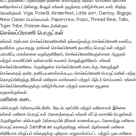
கட்டத்திலேயே அறிவாற்றல் திறனை மேம்படுத்த உதவும். பொம்மை ஷாப்பிங்
எளிதாக்கப்பட்டுள்ளது, மேலும் உங்கள் குழந்தை மகிழ்ச்சியடைவார். சிறந்த
பிராண்டுகள்: Viga, PolarB, Kinderfeet, Little sol+, Dantoy, Bigjigs,
New Classic பொம்மைகள், Papercrew, Popic, Thread Bear, Tidlo,
Tiger Tribe, Polesie கிடைக்கின்றன.
செல்லப்பிராணி பொருட்கள்
எங்கள் அன்பான செல்லப்பிராணிகளின் நல்வாழ்வுக்கு செல்லப்பிராணி வளர்ப்பு
தவிர்க்க முடியாதது. நாங்கள் செல்லப்பிராணி தயாரிப்பு பொருட்கள் மற்றும்
பராமரிப்பு பாகங்களை வழங்குகிறோம், செல்லப்பிராணிகளுக்கான ஆறுதல்
மற்றும் கவனிப்பின் நன்மையில் கவனம் செலுத்துகிறோம். உங்கள்
செல்லப்பிராணியை அருகிலுள்ள செல்லப்பிராணி கடைக்கு அழைத்துச்
செல்வதைத் தவிர, தனிப்பயனாக்கக்கூடிய செல்லப்பிராணி பொருட்களின் பரந்த
தொகுப்பிலிருந்து நீங்கள் எளிதாக வாங்கலாம் மற்றும் ஆர்டர் செய்யலாம். உங்கள்
செல்லப்பிராணிகளுக்கு மகிழ்ச்சியான மற்றும் வளமான சூழலை
உருவாக்குங்கள்.
மளிகை கடை
பல்பொருள் அங்காடியில் நீண்ட தேடல், ஷாப்பிங் மற்றும் வரிசைகள் இல்லை.
உங்கள் மளிகை பொருட்கள் அனைத்தையும் உங்கள் வீட்டு வாசலில் பெறுங்கள்.
அருகிலுள்ள பல்பொருள் அங்காடியில் நீங்கள் காணக்கூடிய அனைத்து மளிகை
பொருட்களையும் Sandhai.ae வழங்குகிறது. எங்கள் ஆன்லைன் மளிகை
விநியோக விருப்பம் உங்களுக்கு புதிதாக பாதுகாக்கப்பட்ட மற்றும் மூல மளிகை