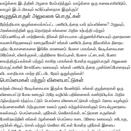
வாழ்க்கை இடத்தின் அழகை மேம்படுத்தும். வாழ்க்கை ஒரு கலையாகிவிடும்,
வாழும் இடம் மிகவும் உயிர்ப்புள்ளதாக இருக்கும்!
எழுதுபொருள் அலுவலக பொருட்கள்
நேர்த்தியாக ஒழுங்கமைக்கப்பட்ட பணியிடத்தை யார் நம்பவில்லை? அதுவும்,
அலங்காரத்தின் ஒரு தொடுதல் உங்களை அதிக உற்பத்தி மற்றும்
அர்ப்பணிப்புடன் மாற்றினால், நீங்கள் நிச்சயமாக புத்துணர்ச்சியையும் குறைவான
கவனச்சிதறலையும் உணருவீர்கள்! உங்கள் பணியிடத்தை நிர்வகிக்க நிறைய
புதிய யோசனைகளை இங்கே காணலாம். மேசை பாகங்கள், வேடிக்கையான
பிரேம்கள், விளக்குகள், பத்திரிகை கோப்புகள், மேசை பட்டைகள், பேனா
வைத்திருப்பவர்கள் மற்றும் காகித பாகங்கள் போன்ற எழுதுபொருள் அலுவலக
பொருட்களின் சேகரிப்பை உலாவவும். உங்கள் பணியிடத்தை முன்னெப்போதையும்
விட வசதியாக மாற்ற திட்டமிட நேரம் ஒதுக்குங்கள்!
பொம்மைகள் மற்றும் விளையாட்டுகள்
கற்றல் மிகவும் வேடிக்கையாக இருக்க வேண்டும். உங்கள் குழந்தைகள் ஒரு
விளையாட்டு போல உணரும் அதே வழியில் பதில்களைக் கண்டுபிடிக்க அதிக
ஆர்வத்தால் உந்தப்படட்டும். பொம்மை விளையாட்டுகள் மற்றும் அவை வழங்கும்
கற்பனைகளின் அற்புதமான உலகம் மூலம் கற்றுக்கொள்ளும் செயல்முறையை
கலக்கவும். பொம்மைகள், புதிர்கள், லெகோக்கள், கட்டுமான கருவிகள்
போன்றவற்றின் எங்கள் ஆன்லைன் பொம்மை கடை பிரிவை உலாவவும். சுடோகு,
ரூபிக்ஸ் கியூப், செஸ் மற்றும் லெகோ கிட்கள் போன்ற புதிர்கள் இளைய