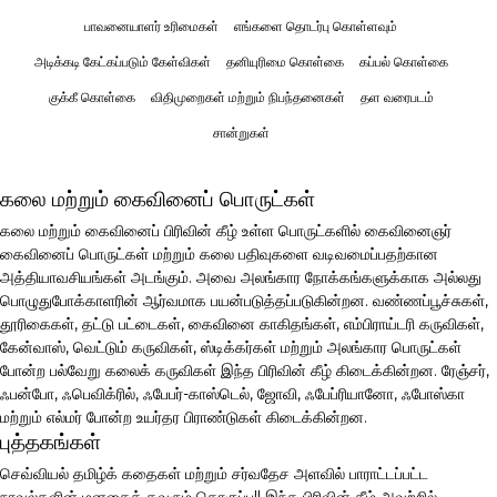
பாவனையாளர் உரிமைகள்
எங்களை தொடர்பு கொள்ளவும்
அடிக்கடி கேட்கப்படும் கேள்விகள்
தனியுரிமை கொள்கை
கப்பல் கொள்கை
குக்கீ கொள்கை
விதிமுறைகள் மற்றும் நிபந்தனைகள்
தள வரைபடம்
சான்றுகள்
கலை மற்றும் கைவினைப் பொருட்கள்
கலை மற்றும் கைவினைப் பிரிவின் கீழ் உள்ள பொருட்களில் கைவினைஞர்
கைவினைப் பொருட்கள் மற்றும் கலை பதிவுகளை வடிவமைப்பதற்கான
அத்தியாவசியங்கள் அடங்கும். அவை அலங்கார நோக்கங்களுக்காக அல்லது
பொழுதுபோக்காளரின் ஆர்வமாக பயன்படுத்தப்படுகின்றன. வண்ணப்பூச்சுகள்,
தூரிகைகள், தட்டு பட்டைகள், கைவினை காகிதங்கள், எம்பிராய்டரி கருவிகள்,
கேன்வாஸ், வெட்டும் கருவிகள், ஸ்டிக்கர்கள் மற்றும் அலங்கார பொருட்கள்
போன்ற பல்வேறு கலைக் கருவிகள் இந்த பிரிவின் கீழ் கிடைக்கின்றன. ரேஞ்சர்,
ஃபன்போ, ஃபெவிக்ரில், ஃபேபர்-காஸ்டெல், ஜோவி, ஃபேப்ரியானோ, ஃபோஸ்கா
மற்றும் எல்மர் போன்ற உயர்தர பிராண்டுகள் கிடைக்கின்றன.
புத்தகங்கள்
செவ்வியல் தமிழ்க் கதைகள் மற்றும் சர்வதேச அளவில் பாராட்டப்பட்ட
நாவல்களின் மனதைக் கவரும் தொகுப்பு!! இந்த பிரிவின் கீழ் அவற்றில்