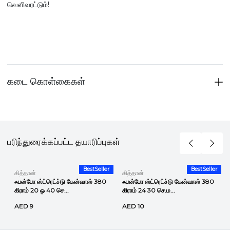
வெளிவரட்டும்!
கடை கொள்கைகள்
பரிந்துரைக்கப்பட்ட தயாரிப்புகள்
r
BestSeller
BestSeller
கித்தான்
கித்தான்
ஃபன்போ ஸ்ட்ரெட்ச்டு கேன்வாஸ் 380
ஃபன்போ ஸ்ட்ரெட்ச்டு கேன்வாஸ் 380
கிராம் 20 ஒ 40 செ...
கிராம் 24 30 செ.ம...
AED 9
AED 10