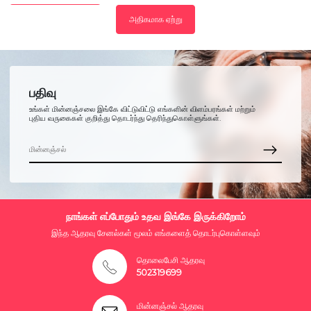
அதிகமாக ஏற்று
பதிவு
உங்கள் மின்னஞ்சலை இங்கே விட்டுவிட்டு எங்களின் விளம்பரங்கள் மற்றும்
புதிய வருகைகள் குறித்து தொடர்ந்து தெரிந்துகொள்ளுங்கள்.
நாங்கள் எப்போதும் உதவ இங்கே இருக்கிறோம்
இந்த ஆதரவு சேனல்கள் மூலம் எங்களைத் தொடர்புகொள்ளவும்
தொலைபேசி ஆதரவு
502319699
மின்னஞ்சல் ஆதரவு