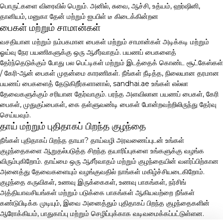
பொருட்களை விரைவில் பெறும். அனில், சுவை, ஆச்சி, உத்யம், ஹர்ஷினி,
தானியம், மனுகா தேன் மற்றும் ஐபபிள் டீ கிடைக்கின்றன
பைகள் மற்றும் சாமான்கள்
வசதியான மற்றும் நம்பகமான பைகள் மற்றும் சாமான்கள் அடிக்கடி மற்றும்
ஓய்வு நேர பயணிகளுக்கு ஒரு ஆசீர்வாதம். பயணப் பைகளைத்
தேர்ந்தெடுக்கும் போது பல பெட்டிகள் மற்றும் இடத்தைக் கொண்ட சூட்கேஸ்கள்
/ கேரி-ஆன் பைகள் முதன்மை காரணிகள். நீங்கள் நீடித்த, நிலையான தரமான
பயணப் பைகளைத் தேடுகிறீர்களானால், sandhai.ae உங்கள் எல்லா
தேவைகளுக்கும் சரியான தேர்வாகும். பரந்த அளவிலான பயணப் பைகள், கேரி
பைகள், முதுகுப்பைகள், கை தள்ளுவண்டி பைகள் போன்றவற்றிலிருந்து தேர்வு
செய்யவும்.
தாய் மற்றும் புதிதாகப் பிறந்த குழந்தை
நீங்கள் புதிதாகப் பிறந்த தாயா? தாய்வழி அரவணைப்புடன் உங்கள்
குழந்தைகளை ஆறுதல்படுத்த சிறந்த தயாரிப்புகளை உங்களுக்கு வழங்க
விரும்புகிறோம். தாய்மை ஒரு ஆசீர்வாதம் மற்றும் குழந்தையின் வளர்ப்பிற்கான
அனைத்து தேவைகளையும் வழங்குவதில் நாங்கள் மகிழ்ச்சியடைகிறோம்.
குழந்தை கருவிகள், உணவு இருக்கைகள், உணவு பாகங்கள், நர்சிங்
அத்தியாவசியங்கள் மற்றும் படுக்கை பாகங்கள் ஆகியவற்றை நீங்கள்
கண்டுபிடிக்க முடியும், இவை அனைத்தும் புதிதாகப் பிறந்த குழந்தைகளின்
ஆரோக்கியம், பாதுகாப்பு மற்றும் செழிப்புக்காக வடிவமைக்கப்பட்டுள்ளன.