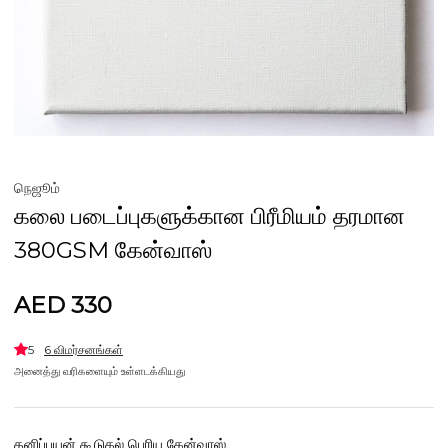
நெஜூம்
கலை படைப்புகளுக்கான பிரீமியம் தரமான
380GSM கேன்வாஸ்
AED 330
5
6 விமர்சனங்கள்
அனைத்து வரிகளையும் உள்ளடக்கியது
தனிப்பயன் கூடுதல் பெரிய கேன்வாஸ்