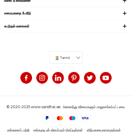
கலை & கைவினை
சமையலறை & வீடு
கூடுதல் வகைகள்
Tamil
© 2020-2025 www.sandhai.ae. அனைத்து உரிமைகளும் பாதுகாக்கப்பட்டவை.
எங்களைப் பற்றி
எங்களுடன் விளம்பரம் செய்யுங்கள்
விற்பனையாளராகுங்கள்