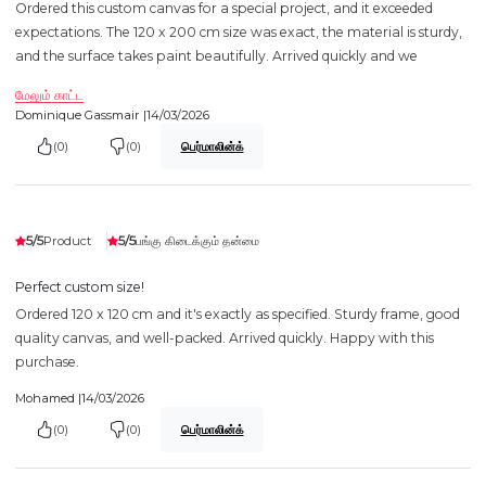
Ordered this custom canvas for a special project, and it exceeded
expectations. The 120 x 200 cm size was exact, the material is sturdy,
and the surface takes paint beautifully. Arrived quickly and we
மேலும் காட்ட
Dominique Gassmair |
14/03/2026
(0)
(0)
பெர்மாலின்க்
5/5
5/5
Product
பங்கு கிடைக்கும் தன்மை
Perfect custom size!
Ordered 120 x 120 cm and it's exactly as specified. Sturdy frame, good
quality canvas, and well-packed. Arrived quickly. Happy with this
purchase.
Mohamed |
14/03/2026
(0)
(0)
பெர்மாலின்க்