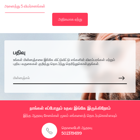
அனைத்து 5 விமர்சனங்கள்
அதிகமாக ஏற்று
பதிவு
உங்கள் மின்னஞ்சலை இங்கே விட்டுவிட்டு எங்களின் விளம்பரங்கள் மற்றும்
புதிய வருகைகள் குறித்து தொடர்ந்து தெரிந்துகொள்ளுங்கள்.
நாங்கள் எப்போதும் உதவ இங்கே இருக்கிறோம்
இந்த ஆதரவு சேனல்கள் மூலம் எங்களைத் தொடர்புகொள்ளவும்
தொலைபேசி ஆதரவு
502319699