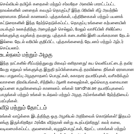
செவ்வியல் தமிழ்க் கதைகள் மற்றும் சர்வதேச அளவில் பாராட்டப்பட்ட
நாவல்களின் மனதைக் கவரும் தொகுப்பு!! இந்த பிரிவின் கீழ் அவற்றில்
ஏராளமாக நீங்கள் காணலாம். புத்தகங்கள், பத்திரிகைகள் மற்றும் பயணக்
கட்டுரைகளின் இந்த தேர்ந்தெடுக்கப்பட்ட தொகுப்பு உங்களை கற்பனையின்
மயக்கும் உலகத்திற்கு அழைத்துச் செல்லும், மேலும் வாசிப்பின் சிலிர்ப்பை
உங்களுக்கு வழங்கத் தவறாது. புத்தகக் கடைகளில் இனி பயங்கரமான தேடல்
இல்லை. தேடல் வரியில் குறிப்பிட்ட புத்தகங்களைத் தேடலாம் மற்றும் ஆர்டர்
செய்யலாம்.
உடல்நலம் மற்றும் அழகு
இந்த நாட்களில் சீர்ப்படுத்துவது மிகவும் எளிதானது! சுய வெளிப்பாட்டைத் தவிர
வேறு எதுவும் உங்களுக்கு இறுதி நம்பிக்கையைத் தரவில்லை. நீங்கள் ஏராளமான
சுய பாதுகாப்பு அழகுசாதனப் பொருட்கள், சுகாதார தயாரிப்புகள், வசீகரிக்கும்
வாசனை திரவியங்கள், சிற்றின்ப ஆணி கலைஞர்கள், ஒவ்வொரு வகையான
ஒப்பனை கருவிகளையும் காணலாம். எங்கள் sandhai.ae தயாரிப்புகளைப்
பாருங்கள் மற்றும் உங்கள் உடல்நலம் மற்றும் அழகு அம்சங்களின் நேர்த்தியைப்
பரப்புங்கள்.
வீடு மற்றும் தோட்டம்
உங்கள் வாழ்க்கை இடத்திற்கு ஒரு அழகியல் அதிர்வைக் கொடுங்கள்! இதயம்
எங்கு இருக்கிறதோ அங்கே வீடுதான் என்று கூறப்படுகிறது!. சுவர் கலை,
வடிவமைக்கப்பட்ட குவளைகள், எழுதுபொருட்கள், தோட்ட பாகங்கள் மற்றும்