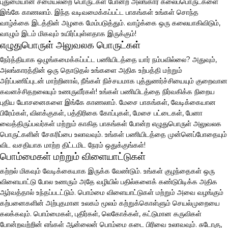
புதுமையான சமையலறை பொருட்கள் போன்ற அலங்கார கலைப்பொருட்களை
இங்கே காணலாம். இந்த வடிவமைக்கப்பட்ட பாகங்கள் உங்கள் சொந்த
வாழ்க்கை இடத்தின் அழகை மேம்படுத்தும். வாழ்க்கை ஒரு கலையாகிவிடும்,
வாழும் இடம் மிகவும் உயிர்ப்புள்ளதாக இருக்கும்!
எழுதுபொருள் அலுவலக பொருட்கள்
நேர்த்தியாக ஒழுங்கமைக்கப்பட்ட பணியிடத்தை யார் நம்பவில்லை? அதுவும்,
அலங்காரத்தின் ஒரு தொடுதல் உங்களை அதிக உற்பத்தி மற்றும்
அர்ப்பணிப்புடன் மாற்றினால், நீங்கள் நிச்சயமாக புத்துணர்ச்சியையும் குறைவான
கவனச்சிதறலையும் உணருவீர்கள்! உங்கள் பணியிடத்தை நிர்வகிக்க நிறைய
புதிய யோசனைகளை இங்கே காணலாம். மேசை பாகங்கள், வேடிக்கையான
பிரேம்கள், விளக்குகள், பத்திரிகை கோப்புகள், மேசை பட்டைகள், பேனா
வைத்திருப்பவர்கள் மற்றும் காகித பாகங்கள் போன்ற எழுதுபொருள் அலுவலக
பொருட்களின் சேகரிப்பை உலாவவும். உங்கள் பணியிடத்தை முன்னெப்போதையும்
விட வசதியாக மாற்ற திட்டமிட நேரம் ஒதுக்குங்கள்!
பொம்மைகள் மற்றும் விளையாட்டுகள்
கற்றல் மிகவும் வேடிக்கையாக இருக்க வேண்டும். உங்கள் குழந்தைகள் ஒரு
விளையாட்டு போல உணரும் அதே வழியில் பதில்களைக் கண்டுபிடிக்க அதிக
ஆர்வத்தால் உந்தப்படட்டும். பொம்மை விளையாட்டுகள் மற்றும் அவை வழங்கும்
கற்பனைகளின் அற்புதமான உலகம் மூலம் கற்றுக்கொள்ளும் செயல்முறையை
கலக்கவும். பொம்மைகள், புதிர்கள், லெகோக்கள், கட்டுமான கருவிகள்
போன்றவற்றின் எங்கள் ஆன்லைன் பொம்மை கடை பிரிவை உலாவவும். சுடோகு,