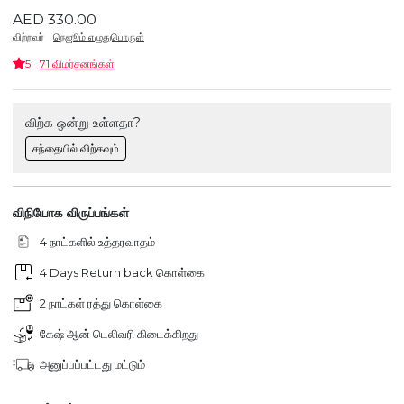
AED 330.00
விற்றவர்
நெஜூம் எழுதுபொருள்
5
71 விமர்சனங்கள்
விற்க ஒன்று உள்ளதா?
சந்தையில் விற்கவும்
விநியோக விருப்பங்கள்
4 நாட்களில் உத்தரவாதம்
4 Days Return back கொள்கை
2 நாட்கள் ரத்து கொள்கை
கேஷ் ஆன் டெலிவரி கிடைக்கிறது
அனுப்பப்பட்டது மட்டும்