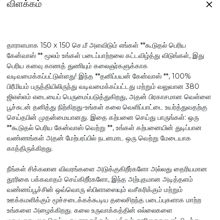
விளக்கம்
தாராளமாக 150 x 150 செ.மீ அளவிடும் எங்கள் **கூடுதல் பெரிய
கேன்வாஸ் ** மூலம் உங்கள் படைப்பாற்றலை கட்டவிழ்த்து விடுங்கள், இது
பெரிய கனவு காணத் துணியும் கலைஞர்களுக்காக
வடிவமைக்கப்பட்டுள்ளது! இந்த **தனிப்பயன் கேன்வாஸ் **, 100%
பிரீமியம் பருத்தியிலிருந்து வடிவமைக்கப்பட்டது மற்றும் வலுவான 380
ஜிஎஸ்எம் எடையைப் பெருமைப்படுத்துகிறது, அதன் பிரகாசமான வெள்ளை
பூச்சுடன் தனித்து நிற்கிறது-உங்கள் கலை வெளிப்பாட்டை உயர்த்துவதற்கு
செய்தபின் முதன்மையானது. இதை கற்பனை செய்து பாருங்கள்: ஒரு
**கூடுதல் பெரிய கேன்வாஸ் வெற்று **, உங்கள் கற்பனையின் துடிப்பான
வண்ணங்கள் அதன் மேற்பரப்பில் நடனமாட ஒரு வெற்று மேடையாக
காத்திருக்கிறது.
நீங்கள் சிக்கலான விவரங்களை அடுக்குகிறீர்களோ அல்லது தைரியமான
தூரிகை பக்கவாதம் செய்கிறீர்களோ, இந்த அற்புதமான அடித்தளம்
வண்ணப்பூச்சின் ஒவ்வொரு ஸ்பிளாஸையும் வசீகரிக்கும் மற்றும்
ஊக்கமளிக்கும் மூச்சடைக்கக்கூடிய தலைசிறந்த படைப்புகளாக மாற்ற
உங்களை அழைக்கிறது. கலை உருவாக்கத்தின் எல்லைகளை