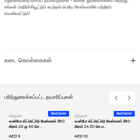
மறுவரையறை செய்ய தயாராகுங்கள் - உங்கள் தூரிகைகளைப் பிடித்து,
எங்கள் அதிர்ச்சியூட்டும் கூடுதல் பெரிய கேன்வாஸில் மந்திரம்
வெளிவரட்டும்!
கடை கொள்கைகள்
பரிந்துரைக்கப்பட்ட தயாரிப்புகள்
r
BestSeller
BestSeller
கித்தான்
கித்தான்
ஃபன்போ ஸ்ட்ரெட்ச்டு கேன்வாஸ் 380
ஃபன்போ ஸ்ட்ரெட்ச்டு கேன்வாஸ் 380
கிராம் 20 ஒ 40 செ...
கிராம் 24 30 செ.ம...
AED 9
AED 10