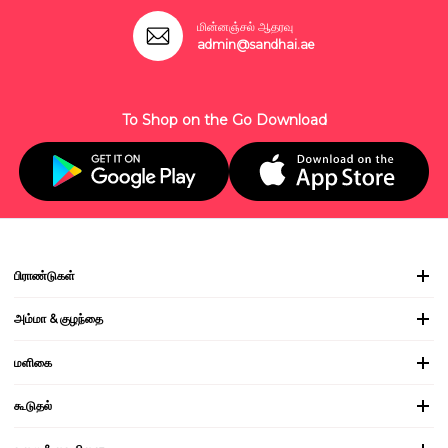
மின்னஞ்சல் ஆதரவு
admin@sandhai.ae
To Shop on the Go Download
பிராண்டுகள்
அம்மா & குழந்தை
மளிகை
கூடுதல்