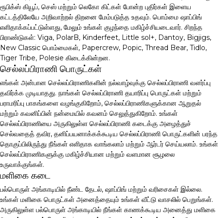
ரூபிக்ஸ் கியூப், செஸ் மற்றும் லெகோ கிட்கள் போன்ற புதிர்கள் இளைய
கட்டத்திலேயே அறிவாற்றல் திறனை மேம்படுத்த உதவும். பொம்மை ஷாப்பிங்
எளிதாக்கப்பட்டுள்ளது, மேலும் உங்கள் குழந்தை மகிழ்ச்சியடைவார். சிறந்த
பிராண்டுகள்: Viga, PolarB, Kinderfeet, Little sol+, Dantoy, Bigjigs,
New Classic பொம்மைகள், Papercrew, Popic, Thread Bear, Tidlo,
Tiger Tribe, Polesie கிடைக்கின்றன.
செல்லப்பிராணி பொருட்கள்
எங்கள் அன்பான செல்லப்பிராணிகளின் நல்வாழ்வுக்கு செல்லப்பிராணி வளர்ப்பு
தவிர்க்க முடியாதது. நாங்கள் செல்லப்பிராணி தயாரிப்பு பொருட்கள் மற்றும்
பராமரிப்பு பாகங்களை வழங்குகிறோம், செல்லப்பிராணிகளுக்கான ஆறுதல்
மற்றும் கவனிப்பின் நன்மையில் கவனம் செலுத்துகிறோம். உங்கள்
செல்லப்பிராணியை அருகிலுள்ள செல்லப்பிராணி கடைக்கு அழைத்துச்
செல்வதைத் தவிர, தனிப்பயனாக்கக்கூடிய செல்லப்பிராணி பொருட்களின் பரந்த
தொகுப்பிலிருந்து நீங்கள் எளிதாக வாங்கலாம் மற்றும் ஆர்டர் செய்யலாம். உங்கள்
செல்லப்பிராணிகளுக்கு மகிழ்ச்சியான மற்றும் வளமான சூழலை
உருவாக்குங்கள்.
மளிகை கடை
பல்பொருள் அங்காடியில் நீண்ட தேடல், ஷாப்பிங் மற்றும் வரிசைகள் இல்லை.
உங்கள் மளிகை பொருட்கள் அனைத்தையும் உங்கள் வீட்டு வாசலில் பெறுங்கள்.
அருகிலுள்ள பல்பொருள் அங்காடியில் நீங்கள் காணக்கூடிய அனைத்து மளிகை