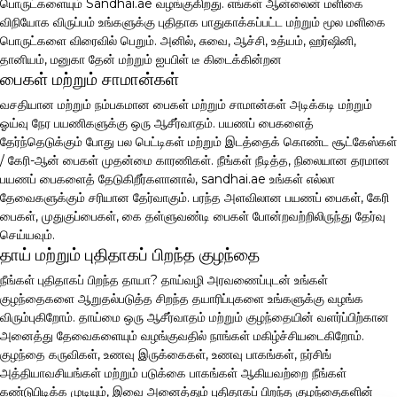
பொருட்களையும் Sandhai.ae வழங்குகிறது. எங்கள் ஆன்லைன் மளிகை
விநியோக விருப்பம் உங்களுக்கு புதிதாக பாதுகாக்கப்பட்ட மற்றும் மூல மளிகை
பொருட்களை விரைவில் பெறும். அனில், சுவை, ஆச்சி, உத்யம், ஹர்ஷினி,
தானியம், மனுகா தேன் மற்றும் ஐபபிள் டீ கிடைக்கின்றன
பைகள் மற்றும் சாமான்கள்
வசதியான மற்றும் நம்பகமான பைகள் மற்றும் சாமான்கள் அடிக்கடி மற்றும்
ஓய்வு நேர பயணிகளுக்கு ஒரு ஆசீர்வாதம். பயணப் பைகளைத்
தேர்ந்தெடுக்கும் போது பல பெட்டிகள் மற்றும் இடத்தைக் கொண்ட சூட்கேஸ்கள்
/ கேரி-ஆன் பைகள் முதன்மை காரணிகள். நீங்கள் நீடித்த, நிலையான தரமான
பயணப் பைகளைத் தேடுகிறீர்களானால், sandhai.ae உங்கள் எல்லா
தேவைகளுக்கும் சரியான தேர்வாகும். பரந்த அளவிலான பயணப் பைகள், கேரி
பைகள், முதுகுப்பைகள், கை தள்ளுவண்டி பைகள் போன்றவற்றிலிருந்து தேர்வு
செய்யவும்.
தாய் மற்றும் புதிதாகப் பிறந்த குழந்தை
நீங்கள் புதிதாகப் பிறந்த தாயா? தாய்வழி அரவணைப்புடன் உங்கள்
குழந்தைகளை ஆறுதல்படுத்த சிறந்த தயாரிப்புகளை உங்களுக்கு வழங்க
விரும்புகிறோம். தாய்மை ஒரு ஆசீர்வாதம் மற்றும் குழந்தையின் வளர்ப்பிற்கான
அனைத்து தேவைகளையும் வழங்குவதில் நாங்கள் மகிழ்ச்சியடைகிறோம்.
குழந்தை கருவிகள், உணவு இருக்கைகள், உணவு பாகங்கள், நர்சிங்
அத்தியாவசியங்கள் மற்றும் படுக்கை பாகங்கள் ஆகியவற்றை நீங்கள்
கண்டுபிடிக்க முடியும், இவை அனைத்தும் புதிதாகப் பிறந்த குழந்தைகளின்