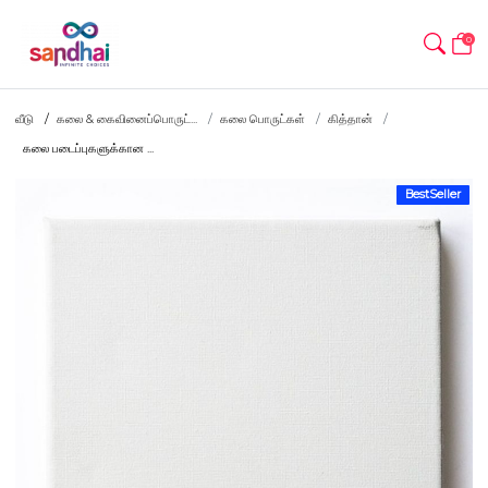
0
வீடு
கலை & கைவினைப்பொருட்...
கலை பொருட்கள்
கித்தான்
கலை படைப்புகளுக்கான ...
BestSeller