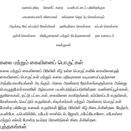
வலைப்பதிவு
பிராண்ட் கதை
பயன்பாட்டைப் பதிவிறக்குக
பாவனையாளர் உரிமைகள்
எங்களை தொடர்பு கொள்ளவும்
அடிக்கடி கேட்கப்படும் கேள்விகள்
தனியுரிமை கொள்கை
கப்பல் கொள்கை
குக்கீ கொள்கை
விதிமுறைகள் மற்றும் நிபந்தனைகள்
தள வரைபடம்
சான்றுகள்
கலை மற்றும் கைவினைப் பொருட்கள்
கலை மற்றும் கைவினைப் பிரிவின் கீழ் உள்ள பொருட்களில் கைவினைஞர்
கைவினைப் பொருட்கள் மற்றும் கலை பதிவுகளை வடிவமைப்பதற்கான
அத்தியாவசியங்கள் அடங்கும். அவை அலங்கார நோக்கங்களுக்காக அல்லது
பொழுதுபோக்காளரின் ஆர்வமாக பயன்படுத்தப்படுகின்றன. வண்ணப்பூச்சுகள்,
தூரிகைகள், தட்டு பட்டைகள், கைவினை காகிதங்கள், எம்பிராய்டரி கருவிகள்,
கேன்வாஸ், வெட்டும் கருவிகள், ஸ்டிக்கர்கள் மற்றும் அலங்கார பொருட்கள்
போன்ற பல்வேறு கலைக் கருவிகள் இந்த பிரிவின் கீழ் கிடைக்கின்றன. ரேஞ்சர்,
ஃபன்போ, ஃபெவிக்ரில், ஃபேபர்-காஸ்டெல், ஜோவி, ஃபேப்ரியானோ, ஃபோஸ்கா
மற்றும் எல்மர் போன்ற உயர்தர பிராண்டுகள் கிடைக்கின்றன.
புத்தகங்கள்