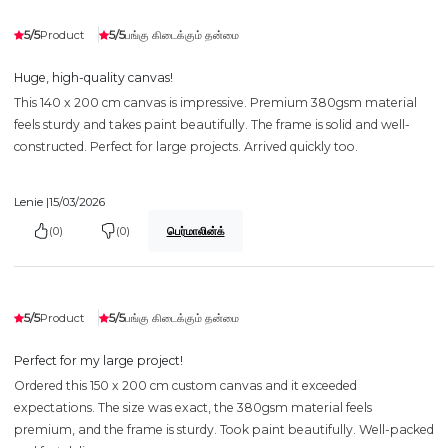
5/5
5/5
Product
பங்கு கிடைக்கும் தன்மை
Huge, high-quality canvas!
This 140 x 200 cm canvas is impressive. Premium 380gsm material
feels sturdy and takes paint beautifully. The frame is solid and well-
constructed. Perfect for large projects. Arrived quickly too.
Lenie |
15/03/2026
(0)
(0)
பெர்மாலின்க்
5/5
5/5
Product
பங்கு கிடைக்கும் தன்மை
Perfect for my large project!
Ordered this 150 x 200 cm custom canvas and it exceeded
expectations. The size was exact, the 380gsm material feels
premium, and the frame is sturdy. Took paint beautifully. Well-packed