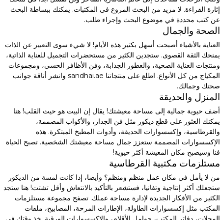
إثارة القراءة. لا مزيد من البحث المروع في المكتبات. يمكنك ببساطة البحث
عن كتب محددة في موضوع البحث وإجراء طلب.
الصحة والجمال
العناية بالأشياء أصبحت أسهل بكثير هذه الأيام! لا شيء سوى التعبير عن الذات
يمنحك الثقة القصوى. ستجدين الكثير من مستحضرات التجميل للعناية الذاتية،
ومنتجات العناية الصحية، والعطور الجذابة، وفن الأظافر الحسي، ومجموعات
المكياج من كل الأنواع. اطلع على منتجاتنا sandhai.ae وانشر أناقة جوانب
صحتك وجمالك.
المنزل والحديقة
أضف حيوية جمالية إلى مساحة معيشتك! يقال إن البيت هو حيث القلب! هنا
يمكنك العثور على قطع ديكور مثل فن الجدار، والأكواب المصممة،
والقرطاسية، وإكسسوارات الحديقة، وأدوات المطبخ المبتكرة. هذه
الإكسسوارات المصممة ستعزز جمال مساحة معيشتك الشخصية. تصبح الحياة
فنا وسيصبح مكان المعيشة أكثر حيوية!
مستلزمات مكتبية القرطاسية
من لا يأمل في مكان عمل منظم ومنظم؟ وأيضا، إذا كانت لمسة من الديكور
ستجعلك أكثر إنتاجية وتفانيا، فستشعر بالتأكيد بالانتعاش وأقل تشتت! هنا ستجد
الكثير من الأفكار الجديدة لإدارة مساحة عملك. تصفح مجموعة مستلزمات
المكتب مثل إكسسوارات الطاولة، الإطارات المرحة، المصابيح، ملفات
المجلات، دفاتر المكتب، حوامل الأقلام، والإكسسوارات الورقية. خذ وقتك في