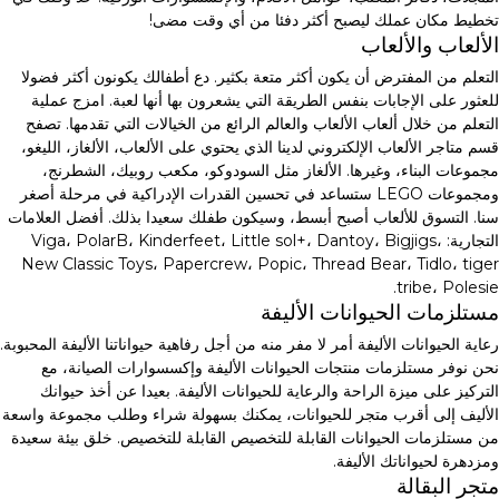
تخطيط مكان عملك ليصبح أكثر دفئا من أي وقت مضى!
الألعاب والألعاب
التعلم من المفترض أن يكون أكثر متعة بكثير. دع أطفالك يكونون أكثر فضولا
للعثور على الإجابات بنفس الطريقة التي يشعرون بها أنها لعبة. امزج عملية
التعلم من خلال ألعاب الألعاب والعالم الرائع من الخيالات التي تقدمها. تصفح
قسم متاجر الألعاب الإلكتروني لدينا الذي يحتوي على الألعاب، الألغاز، الليغو،
مجموعات البناء، وغيرها. الألغاز مثل السودوكو، مكعب روبيك، الشطرنج،
ومجموعات LEGO ستساعد في تحسين القدرات الإدراكية في مرحلة أصغر
سنا. التسوق للألعاب أصبح أبسط، وسيكون طفلك سعيدا بذلك. أفضل العلامات
التجارية: Viga، PolarB، Kinderfeet، Little sol+، Dantoy، Bigjigs،
New Classic Toys، Papercrew، Popic، Thread Bear، Tidlo، tiger
tribe، Polesie.
مستلزمات الحيوانات الأليفة
رعاية الحيوانات الأليفة أمر لا مفر منه من أجل رفاهية حيواناتنا الأليفة المحبوبة.
نحن نوفر مستلزمات منتجات الحيوانات الأليفة وإكسسوارات الصيانة، مع
التركيز على ميزة الراحة والرعاية للحيوانات الأليفة. بعيدا عن أخذ حيوانك
الأليف إلى أقرب متجر للحيوانات، يمكنك بسهولة شراء وطلب مجموعة واسعة
من مستلزمات الحيوانات القابلة للتخصيص القابلة للتخصيص. خلق بيئة سعيدة
ومزدهرة لحيواناتك الأليفة.
متجر البقالة