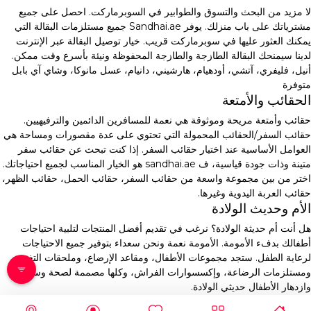
لا مزيد من البحث والتسوق والطوابير في السوبرماركت. احصل على جميع
مشترياتك على باب منزلك. يوفر Sandhai.ae جميع مستلزمات البقالة التي
يمكنك العثور عليها في سوبرماركت قريب. خيار توصيل البقالة عبر الإنترنت
لدينا سيمنحك البقالة الطازجة والطازجة المحفوظة ونيئة بأسرع وقت ممكن.
أنيل، فليفري، آتشي، أودهيام، هارشيني، دانيام، عسل مانوكا، وشاي آي بابل
متوفرة
الحقائب والأمتعة
حقائب وأمتعة مريحة وموثوقة هي نعمة للمسافرين الدائمين والترفيهيين.
حقائب السفر/الحقائب المحمولة التي تحتوي على عدة مقصورات ومساحة هي
العوامل الأساسية عند اختيار حقائب السفر. إذا كنت تبحث عن حقائب سفر
متينة وذات جودة قياسية، ف sandhai.ae هو الخيار المناسب لجميع احتياجاتك.
اختر من بين مجموعة واسعة من حقائب السفر، حقائب الحمل، حقائب الظهر،
حقائب العربة اليدوية وغيرها.
الأم وحديث الولادة
هل أنت أم حديثة الولادة؟ نرغب في تقديم أفضل المنتجات لتلبية احتياجات
أطفالك بدفء الأمومة. الأمومة نعمة ونحن سعداء بتوفير جميع الاحتياجات
لرعاية الطفل. ستجد مجموعات الأطفال، ومقاعد الإرضاع، وملحقات التغذية،
ومستلزمات الرضاعة، وإكسسوارات الفراش، وكلها مصممة لصحة وسلامة
وازدهار الأطفال حديثي الولادة.