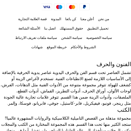
من نحن
أعلن معنا
كن بائعا
المدونة
قصة العلامة التجارية
تحميل التطبيق
حقوق المستهلك
اتصل بنا
الأسئلة الشائعة
سياسة الخصوصية
سياسة الشحن
سياسة ملفات تعريف الارتباط
الشروط والأحكام
خريطة الموقع
شهادات
الفنون والحرف
تشمل العناصر تحت قسم الفن والحرف اليدوية عناصر يدوية الحرفية بالإضافة
إلى الأساسيات اللازمة لصنع الانطباعات الفنية. تستخدم لأغراض الزينة أو
كشغف للهواة. تتوفر مجموعة متنوعة من الأدوات الفنية مثل الدهانات، الفرش،
لوحات الألوان، أوراق الحرف، أدوات التطريز، القماش، أدوات القطع،
الملصقات، وأدوات الزينة ضمن هذا القسم. تتوفر علامات تجارية عالية الجودة
مثل رينجر، فونبو، فيفيكريل، فابر-كاستيل، جوفي، فابريانو، فوسكا، وإلمر.
الكتب
مجموعة مذهلة من القصص التاميلية الكلاسيكية والروايات المشهورة عالميا!!
ستجد الكثير منها تحت هذا القسم. هذه المجموعة المختارة من الكتب والمجلات
وكتب الرحلات ستأخذك إلى عالم الفانتازيا الساحر ولن تفشل أبدا في منحك