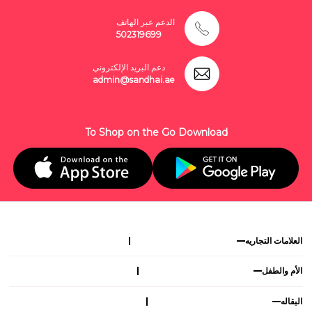
الدعم عبر الهاتف
502319699
دعم البريد الإلكتروني
admin@sandhai.ae
To Shop on the Go Download
العلامات التجاريه
الأم والطفل
البقاله