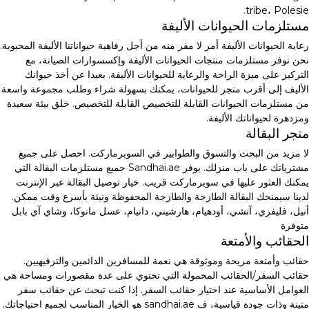
tribe، Polesie.
مستلزمات الحيوانات الأليفة
رعاية الحيوانات الأليفة أمر لا مفر منه من أجل رفاهية حيواناتنا الأليفة المحبوبة.
نحن نوفر مستلزمات منتجات الحيوانات الأليفة وإكسسوارات الصيانة، مع
التركيز على ميزة الراحة والرعاية للحيوانات الأليفة. بعيدا عن أخذ حيوانك
الأليف إلى أقرب متجر للحيوانات، يمكنك بسهولة شراء وطلب مجموعة واسعة
من مستلزمات الحيوانات القابلة للتخصيص القابلة للتخصيص. خلق بيئة سعيدة
ومزدهرة لحيواناتك الأليفة.
متجر البقالة
لا مزيد من البحث والتسوق والطوابير في السوبرماركت. احصل على جميع
مشترياتك على باب منزلك. يوفر Sandhai.ae جميع مستلزمات البقالة التي
يمكنك العثور عليها في سوبرماركت قريب. خيار توصيل البقالة عبر الإنترنت
لدينا سيمنحك البقالة الطازجة والطازجة المحفوظة ونيئة بأسرع وقت ممكن.
أنيل، فليفري، آتشي، أودهيام، هارشيني، دانيام، عسل مانوكا، وشاي آي بابل
متوفرة
الحقائب والأمتعة
حقائب وأمتعة مريحة وموثوقة هي نعمة للمسافرين الدائمين والترفيهيين.
حقائب السفر/الحقائب المحمولة التي تحتوي على عدة مقصورات ومساحة هي
العوامل الأساسية عند اختيار حقائب السفر. إذا كنت تبحث عن حقائب سفر
متينة وذات جودة قياسية، ف sandhai.ae هو الخيار المناسب لجميع احتياجاتك.