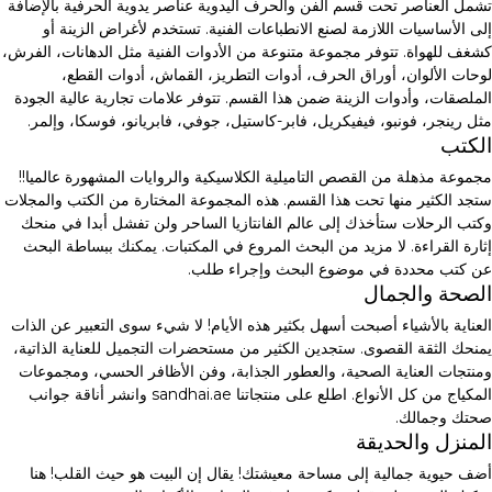
تشمل العناصر تحت قسم الفن والحرف اليدوية عناصر يدوية الحرفية بالإضافة
إلى الأساسيات اللازمة لصنع الانطباعات الفنية. تستخدم لأغراض الزينة أو
كشغف للهواة. تتوفر مجموعة متنوعة من الأدوات الفنية مثل الدهانات، الفرش،
لوحات الألوان، أوراق الحرف، أدوات التطريز، القماش، أدوات القطع،
الملصقات، وأدوات الزينة ضمن هذا القسم. تتوفر علامات تجارية عالية الجودة
مثل رينجر، فونبو، فيفيكريل، فابر-كاستيل، جوفي، فابريانو، فوسكا، وإلمر.
الكتب
مجموعة مذهلة من القصص التاميلية الكلاسيكية والروايات المشهورة عالميا!!
ستجد الكثير منها تحت هذا القسم. هذه المجموعة المختارة من الكتب والمجلات
وكتب الرحلات ستأخذك إلى عالم الفانتازيا الساحر ولن تفشل أبدا في منحك
إثارة القراءة. لا مزيد من البحث المروع في المكتبات. يمكنك ببساطة البحث
عن كتب محددة في موضوع البحث وإجراء طلب.
الصحة والجمال
العناية بالأشياء أصبحت أسهل بكثير هذه الأيام! لا شيء سوى التعبير عن الذات
يمنحك الثقة القصوى. ستجدين الكثير من مستحضرات التجميل للعناية الذاتية،
ومنتجات العناية الصحية، والعطور الجذابة، وفن الأظافر الحسي، ومجموعات
المكياج من كل الأنواع. اطلع على منتجاتنا sandhai.ae وانشر أناقة جوانب
صحتك وجمالك.
المنزل والحديقة
أضف حيوية جمالية إلى مساحة معيشتك! يقال إن البيت هو حيث القلب! هنا