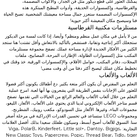
يمكنك العثور على قطع ديكور مثل فن الجدار، والأكواب المصممة،
والقرطاسية، وإكسسوارات الحديقة، وأدوات المطبخ المبتكرة. هذه
الإكسسوارات المصممة ستعزز جمال مساحة معيشتك الشخصية. تصبح الحياة
فنا وسيصبح مكان المعيشة أكثر حيوية!
مستلزمات مكتبية القرطاسية
من لا يأمل في مكان عمل منظم ومنظم؟ وأيضا، إذا كانت لمسة من الديكور
ستجعلك أكثر إنتاجية وتفانيا، فستشعر بالتأكيد بالانتعاش وأقل تشتت! هنا ستجد
الكثير من الأفكار الجديدة لإدارة مساحة عملك. تصفح مجموعة مستلزمات
المكتب مثل إكسسوارات الطاولة، الإطارات المرحة، المصابيح، ملفات
المجلات، دفاتر المكتب، حوامل الأقلام، والإكسسوارات الورقية. خذ وقتك في
تخطيط مكان عملك ليصبح أكثر دفئا من أي وقت مضى!
الألعاب والألعاب
التعلم من المفترض أن يكون أكثر متعة بكثير. دع أطفالك يكونون أكثر فضولا
للعثور على الإجابات بنفس الطريقة التي يشعرون بها أنها لعبة. امزج عملية
التعلم من خلال ألعاب الألعاب والعالم الرائع من الخيالات التي تقدمها. تصفح
قسم متاجر الألعاب الإلكتروني لدينا الذي يحتوي على الألعاب، الألغاز، الليغو،
مجموعات البناء، وغيرها. الألغاز مثل السودوكو، مكعب روبيك، الشطرنج،
ومجموعات LEGO ستساعد في تحسين القدرات الإدراكية في مرحلة أصغر
سنا. التسوق للألعاب أصبح أبسط، وسيكون طفلك سعيدا بذلك. أفضل العلامات
التجارية: Viga، PolarB، Kinderfeet، Little sol+، Dantoy، Bigjigs،
New Classic Toys، Papercrew، Popic، Thread Bear، Tidlo، tiger