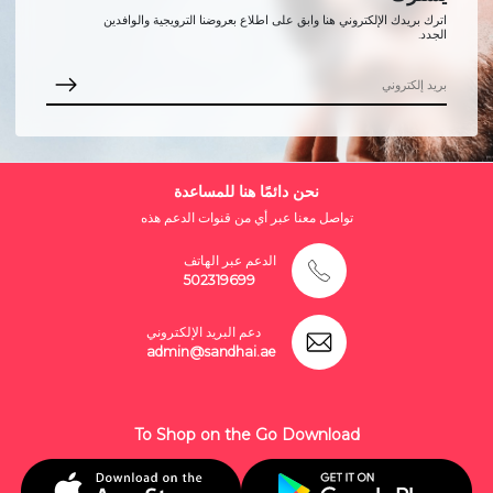
اترك بريدك الإلكتروني هنا وابق على اطلاع بعروضنا الترويجية والوافدين
الجدد.
نحن دائمًا هنا للمساعدة
تواصل معنا عبر أي من قنوات الدعم هذه
الدعم عبر الهاتف
502319699
دعم البريد الإلكتروني
admin@sandhai.ae
To Shop on the Go Download