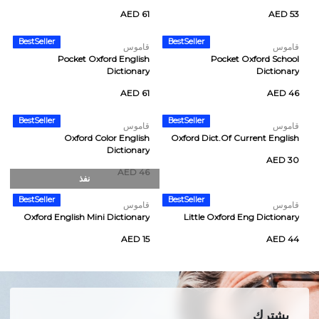
AED 61
AED 53
BestSeller
BestSeller
قاموس
قاموس
Pocket Oxford English
Pocket Oxford School
Dictionary
Dictionary
AED 61
AED 46
BestSeller
BestSeller
قاموس
قاموس
Oxford Color English
Oxford Dict.Of Current English
Dictionary
AED 30
AED 46
نفذ
BestSeller
BestSeller
قاموس
قاموس
Oxford English Mini Dictionary
Little Oxford Eng Dictionary
AED 15
AED 44
يشترك