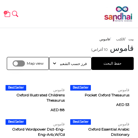
0
بيت
الكتب
قاموس
قاموس
10
أغراض)
حفظ البحث
Map view
BestSeller
BestSeller
قاموس
قاموس
Oxford Illustrated Childrens
Pocket Oxford Thesaurus
Thesaurus
AED 53
AED 88
BestSeller
BestSeller
قاموس
قاموس
Oxford Wordpower Dict-Eng-
Oxford Essential Arabic
Eng-Arb,W/Cd
Dictionary