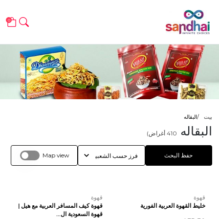
0
بيت
البقاله
البقاله
410
أغراض)
حفظ البحث
Map view
قهوة
قهوة
خليط القهوة العربية الفورية
قهوة كيف المسافر العربية مع هيل |
قهوة السعودية ال...