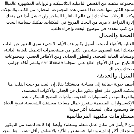
مجموعة مذهلة من القصص التاميلية الكلاسيكية والروايات المشهورة عالميا!!
ستجد الكثير منها تحت هذا القسم. هذه المجموعة المختارة من الكتب والمجلات
وكتب الرحلات ستأخذك إلى عالم الفانتازيا الساحر ولن تفشل أبدا في منحك
إثارة القراءة. لا مزيد من البحث المروع في المكتبات. يمكنك ببساطة البحث
عن كتب محددة في موضوع البحث وإجراء طلب.
الصحة والجمال
العناية بالأشياء أصبحت أسهل بكثير هذه الأيام! لا شيء سوى التعبير عن الذات
يمنحك الثقة القصوى. ستجدين الكثير من مستحضرات التجميل للعناية الذاتية،
ومنتجات العناية الصحية، والعطور الجذابة، وفن الأظافر الحسي، ومجموعات
المكياج من كل الأنواع. اطلع على منتجاتنا sandhai.ae وانشر أناقة جوانب
صحتك وجمالك.
المنزل والحديقة
أضف حيوية جمالية إلى مساحة معيشتك! يقال إن البيت هو حيث القلب! هنا
يمكنك العثور على قطع ديكور مثل فن الجدار، والأكواب المصممة،
والقرطاسية، وإكسسوارات الحديقة، وأدوات المطبخ المبتكرة. هذه
الإكسسوارات المصممة ستعزز جمال مساحة معيشتك الشخصية. تصبح الحياة
فنا وسيصبح مكان المعيشة أكثر حيوية!
مستلزمات مكتبية القرطاسية
من لا يأمل في مكان عمل منظم ومنظم؟ وأيضا، إذا كانت لمسة من الديكور
ستجعلك أكثر إنتاجية وتفانيا، فستشعر بالتأكيد بالانتعاش وأقل تشتت! هنا ستجد