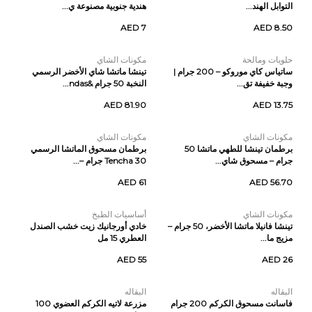
التوابل الهند...
هندية جنوبية مصنوعة ي...
AED 7
AED 8.50
حلويات ومالحة
مكونات الشاي
ساتياس كاي موروكو – 200 جرام |
تينشا ماتشا شاي الأخضر الرسمي
وجبة خفيفة تق...
النخبة 50 جرام &ndas...
AED 81.90
AED 13.75
مكونات الشاي
مكونات الشاي
برطمان تينشا للطهي ماتشا 50
برطمان مسحوق الماتشا الرسمي
جرام – مسحوق شاي...
Tencha 30 جرام –...
AED 61
AED 56.70
مكونات الشاي
أساسيات الطبخ
تينشا فانيلا ماتشا الأخضر، 50 جرام –
خادي أورجانيك زيت خشب الصندل
مزيج ما...
العطري 15 مل
AED 55
AED 26
البقاله
البقاله
فاسانت مسحوق الكركم 200 جرام
مزرعة لاتيه الكركم العضوي 100