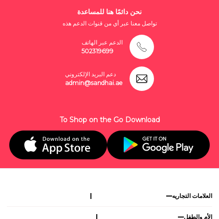
نحن دائمًا هنا للمساعدة
تواصل معنا عبر أي من قنوات الدعم هذه
الدعم عبر الهاتف
502319699
دعم البريد الإلكتروني
admin@sandhai.ae
To Shop on the Go Download
العلامات التجاريه
الأم والطفل