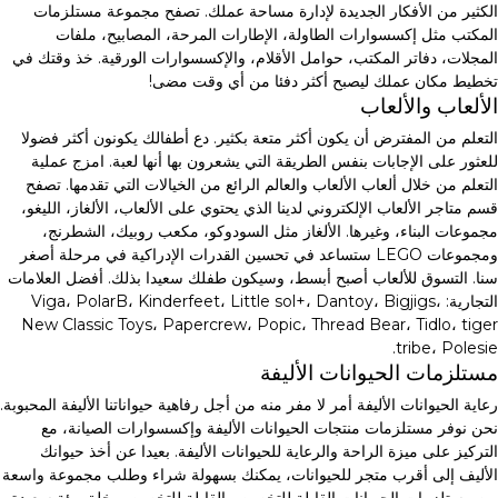
الكثير من الأفكار الجديدة لإدارة مساحة عملك. تصفح مجموعة مستلزمات
المكتب مثل إكسسوارات الطاولة، الإطارات المرحة، المصابيح، ملفات
المجلات، دفاتر المكتب، حوامل الأقلام، والإكسسوارات الورقية. خذ وقتك في
تخطيط مكان عملك ليصبح أكثر دفئا من أي وقت مضى!
الألعاب والألعاب
التعلم من المفترض أن يكون أكثر متعة بكثير. دع أطفالك يكونون أكثر فضولا
للعثور على الإجابات بنفس الطريقة التي يشعرون بها أنها لعبة. امزج عملية
التعلم من خلال ألعاب الألعاب والعالم الرائع من الخيالات التي تقدمها. تصفح
قسم متاجر الألعاب الإلكتروني لدينا الذي يحتوي على الألعاب، الألغاز، الليغو،
مجموعات البناء، وغيرها. الألغاز مثل السودوكو، مكعب روبيك، الشطرنج،
ومجموعات LEGO ستساعد في تحسين القدرات الإدراكية في مرحلة أصغر
سنا. التسوق للألعاب أصبح أبسط، وسيكون طفلك سعيدا بذلك. أفضل العلامات
التجارية: Viga، PolarB، Kinderfeet، Little sol+، Dantoy، Bigjigs،
New Classic Toys، Papercrew، Popic، Thread Bear، Tidlo، tiger
tribe، Polesie.
مستلزمات الحيوانات الأليفة
رعاية الحيوانات الأليفة أمر لا مفر منه من أجل رفاهية حيواناتنا الأليفة المحبوبة.
نحن نوفر مستلزمات منتجات الحيوانات الأليفة وإكسسوارات الصيانة، مع
التركيز على ميزة الراحة والرعاية للحيوانات الأليفة. بعيدا عن أخذ حيوانك
الأليف إلى أقرب متجر للحيوانات، يمكنك بسهولة شراء وطلب مجموعة واسعة