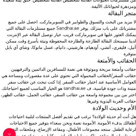
من مستلزمات الحيوانات القابلة للتخصيص القابلة للتخصيص. خلق بيئة سعيدة
ومزدهرة لحيواناتك الأليفة.
متجر البقالة
لا مزيد من البحث والتسوق والطوابير في السوبرماركت. احصل على جميع
مشترياتك على باب منزلك. يوفر Sandhai.ae جميع مستلزمات البقالة التي
يمكنك العثور عليها في سوبرماركت قريب. خيار توصيل البقالة عبر الإنترنت
لدينا سيمنحك البقالة الطازجة والطازجة المحفوظة ونيئة بأسرع وقت ممكن.
أنيل، فليفري، آتشي، أودهيام، هارشيني، دانيام، عسل مانوكا، وشاي آي بابل
متوفرة
الحقائب والأمتعة
حقائب وأمتعة مريحة وموثوقة هي نعمة للمسافرين الدائمين والترفيهيين.
حقائب السفر/الحقائب المحمولة التي تحتوي على عدة مقصورات ومساحة هي
العوامل الأساسية عند اختيار حقائب السفر. إذا كنت تبحث عن حقائب سفر
متينة وذات جودة قياسية، ف sandhai.ae هو الخيار المناسب لجميع احتياجاتك.
اختر من بين مجموعة واسعة من حقائب السفر، حقائب الحمل، حقائب الظهر،
حقائب العربة اليدوية وغيرها.
الأم وحديث الولادة
هل أنت أم حديثة الولادة؟ نرغب في تقديم أفضل المنتجات لتلبية احتياجات
أطفالك بدفء الأمومة. الأمومة نعمة ونحن سعداء بتوفير جميع الاحتياجات
لرعاية الطفل. ستجد مجموعات الأطفال، ومقاعد الإرضاع، وملحقات التغذية،
ومستلزمات الرضاعة، وإكسسوارات الفراش، وكلها مصممة لصحة وسلامة