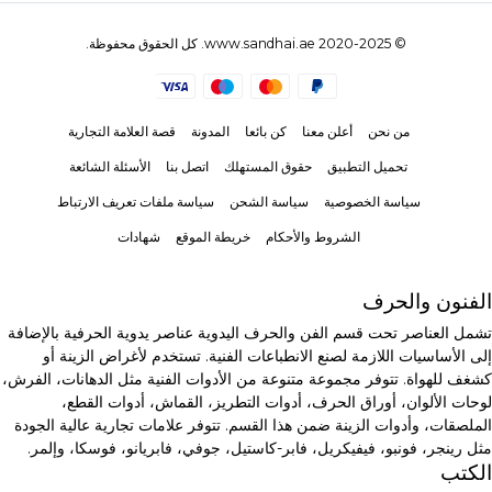
© 2020-2025 www.sandhai.ae. كل الحقوق محفوظة.
من نحن
أعلن معنا
كن بائعا
المدونة
قصة العلامة التجارية
تحميل التطبيق
حقوق المستهلك
اتصل بنا
الأسئلة الشائعة
سياسة الخصوصية
سياسة الشحن
سياسة ملفات تعريف الارتباط
الشروط والأحكام
خريطة الموقع
شهادات
الفنون والحرف
تشمل العناصر تحت قسم الفن والحرف اليدوية عناصر يدوية الحرفية بالإضافة
إلى الأساسيات اللازمة لصنع الانطباعات الفنية. تستخدم لأغراض الزينة أو
كشغف للهواة. تتوفر مجموعة متنوعة من الأدوات الفنية مثل الدهانات، الفرش،
لوحات الألوان، أوراق الحرف، أدوات التطريز، القماش، أدوات القطع،
الملصقات، وأدوات الزينة ضمن هذا القسم. تتوفر علامات تجارية عالية الجودة
مثل رينجر، فونبو، فيفيكريل، فابر-كاستيل، جوفي، فابريانو، فوسكا، وإلمر.
الكتب