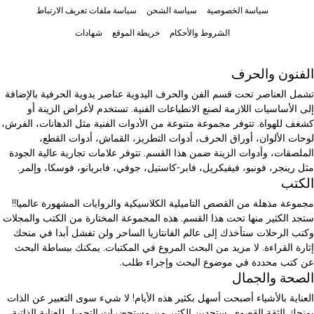
سياسة الخصوصية
سياسة الشحن
سياسة ملفات تعريف الارتباط
الشروط والأحكام
خريطة الموقع
شهادات
الفنون والحرف
تشمل العناصر تحت قسم الفن والحرف اليدوية عناصر يدوية الحرفية بالإضافة
إلى الأساسيات اللازمة لصنع الانطباعات الفنية. تستخدم لأغراض الزينة أو
كشغف للهواة. تتوفر مجموعة متنوعة من الأدوات الفنية مثل الدهانات، الفرش،
لوحات الألوان، أوراق الحرف، أدوات التطريز، القماش، أدوات القطع،
الملصقات، وأدوات الزينة ضمن هذا القسم. تتوفر علامات تجارية عالية الجودة
مثل رينجر، فونبو، فيفيكريل، فابر-كاستيل، جوفي، فابريانو، فوسكا، وإلمر.
الكتب
مجموعة مذهلة من القصص التاميلية الكلاسيكية والروايات المشهورة عالميا!!
ستجد الكثير منها تحت هذا القسم. هذه المجموعة المختارة من الكتب والمجلات
وكتب الرحلات ستأخذك إلى عالم الفانتازيا الساحر ولن تفشل أبدا في منحك
إثارة القراءة. لا مزيد من البحث المروع في المكتبات. يمكنك ببساطة البحث
عن كتب محددة في موضوع البحث وإجراء طلب.
الصحة والجمال
العناية بالأشياء أصبحت أسهل بكثير هذه الأيام! لا شيء سوى التعبير عن الذات
يمنحك الثقة القصوى. ستجدين الكثير من مستحضرات التجميل للعناية الذاتية،