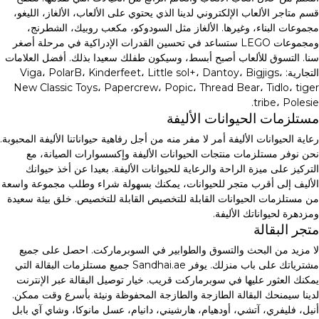
قسم متاجر الألعاب الإلكتروني لدينا الذي يحتوي على الألعاب، الألغاز، الليغو،
مجموعات البناء، وغيرها. الألغاز مثل السودوكو، مكعب روبيك، الشطرنج،
ومجموعات LEGO ستساعد في تحسين القدرات الإدراكية في مرحلة أصغر
سنا. التسوق للألعاب أصبح أبسط، وسيكون طفلك سعيدا بذلك. أفضل العلامات
التجارية: Viga، PolarB، Kinderfeet، Little sol+، Dantoy، Bigjigs،
New Classic Toys، Papercrew، Popic، Thread Bear، Tidlo، tiger
tribe، Polesie.
مستلزمات الحيوانات الأليفة
رعاية الحيوانات الأليفة أمر لا مفر منه من أجل رفاهية حيواناتنا الأليفة المحبوبة.
نحن نوفر مستلزمات منتجات الحيوانات الأليفة وإكسسوارات الصيانة، مع
التركيز على ميزة الراحة والرعاية للحيوانات الأليفة. بعيدا عن أخذ حيوانك
الأليف إلى أقرب متجر للحيوانات، يمكنك بسهولة شراء وطلب مجموعة واسعة
من مستلزمات الحيوانات القابلة للتخصيص القابلة للتخصيص. خلق بيئة سعيدة
ومزدهرة لحيواناتك الأليفة.
متجر البقالة
لا مزيد من البحث والتسوق والطوابير في السوبرماركت. احصل على جميع
مشترياتك على باب منزلك. يوفر Sandhai.ae جميع مستلزمات البقالة التي
يمكنك العثور عليها في سوبرماركت قريب. خيار توصيل البقالة عبر الإنترنت
لدينا سيمنحك البقالة الطازجة والطازجة المحفوظة ونيئة بأسرع وقت ممكن.
أنيل، فليفري، آتشي، أودهيام، هارشيني، دانيام، عسل مانوكا، وشاي آي بابل