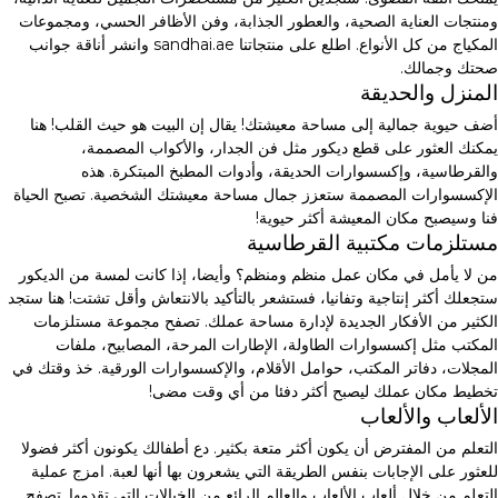
ومنتجات العناية الصحية، والعطور الجذابة، وفن الأظافر الحسي، ومجموعات
المكياج من كل الأنواع. اطلع على منتجاتنا sandhai.ae وانشر أناقة جوانب
صحتك وجمالك.
المنزل والحديقة
أضف حيوية جمالية إلى مساحة معيشتك! يقال إن البيت هو حيث القلب! هنا
يمكنك العثور على قطع ديكور مثل فن الجدار، والأكواب المصممة،
والقرطاسية، وإكسسوارات الحديقة، وأدوات المطبخ المبتكرة. هذه
الإكسسوارات المصممة ستعزز جمال مساحة معيشتك الشخصية. تصبح الحياة
فنا وسيصبح مكان المعيشة أكثر حيوية!
مستلزمات مكتبية القرطاسية
من لا يأمل في مكان عمل منظم ومنظم؟ وأيضا، إذا كانت لمسة من الديكور
ستجعلك أكثر إنتاجية وتفانيا، فستشعر بالتأكيد بالانتعاش وأقل تشتت! هنا ستجد
الكثير من الأفكار الجديدة لإدارة مساحة عملك. تصفح مجموعة مستلزمات
المكتب مثل إكسسوارات الطاولة، الإطارات المرحة، المصابيح، ملفات
المجلات، دفاتر المكتب، حوامل الأقلام، والإكسسوارات الورقية. خذ وقتك في
تخطيط مكان عملك ليصبح أكثر دفئا من أي وقت مضى!
الألعاب والألعاب
التعلم من المفترض أن يكون أكثر متعة بكثير. دع أطفالك يكونون أكثر فضولا
للعثور على الإجابات بنفس الطريقة التي يشعرون بها أنها لعبة. امزج عملية
التعلم من خلال ألعاب الألعاب والعالم الرائع من الخيالات التي تقدمها. تصفح