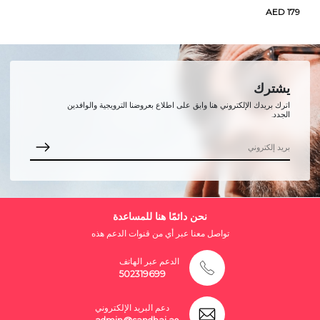
AED 179
يشترك
اترك بريدك الإلكتروني هنا وابق على اطلاع بعروضنا الترويجية والوافدين
الجدد.
نحن دائمًا هنا للمساعدة
تواصل معنا عبر أي من قنوات الدعم هذه
الدعم عبر الهاتف
502319699
دعم البريد الإلكتروني