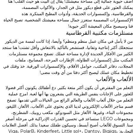
أضف حيوية جمالية إلى مساحة معيشتك! يقال إن البيت هو حيث القلب! هنا
يمكنك العثور على قطع ديكور مثل فن الجدار، والأكواب المصممة،
والقرطاسية، وإكسسوارات الحديقة، وأدوات المطبخ المبتكرة. هذه
الإكسسوارات المصممة ستعزز جمال مساحة معيشتك الشخصية. تصبح الحياة
فنا وسيصبح مكان المعيشة أكثر حيوية!
مستلزمات مكتبية القرطاسية
من لا يأمل في مكان عمل منظم ومنظم؟ وأيضا، إذا كانت لمسة من الديكور
ستجعلك أكثر إنتاجية وتفانيا، فستشعر بالتأكيد بالانتعاش وأقل تشتت! هنا ستجد
الكثير من الأفكار الجديدة لإدارة مساحة عملك. تصفح مجموعة مستلزمات
المكتب مثل إكسسوارات الطاولة، الإطارات المرحة، المصابيح، ملفات
المجلات، دفاتر المكتب، حوامل الأقلام، والإكسسوارات الورقية. خذ وقتك في
تخطيط مكان عملك ليصبح أكثر دفئا من أي وقت مضى!
الألعاب والألعاب
التعلم من المفترض أن يكون أكثر متعة بكثير. دع أطفالك يكونون أكثر فضولا
للعثور على الإجابات بنفس الطريقة التي يشعرون بها أنها لعبة. امزج عملية
التعلم من خلال ألعاب الألعاب والعالم الرائع من الخيالات التي تقدمها. تصفح
قسم متاجر الألعاب الإلكتروني لدينا الذي يحتوي على الألعاب، الألغاز، الليغو،
مجموعات البناء، وغيرها. الألغاز مثل السودوكو، مكعب روبيك، الشطرنج،
ومجموعات LEGO ستساعد في تحسين القدرات الإدراكية في مرحلة أصغر
سنا. التسوق للألعاب أصبح أبسط، وسيكون طفلك سعيدا بذلك. أفضل العلامات
التجارية: Viga، PolarB، Kinderfeet، Little sol+، Dantoy، Bigjigs،