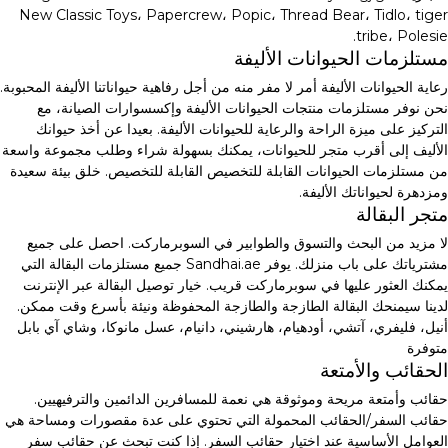
New Classic Toys، Papercrew، Popic، Thread Bear، Tidlo، tiger
tribe، Polesie.
مستلزمات الحيوانات الأليفة
رعاية الحيوانات الأليفة أمر لا مفر منه من أجل رفاهية حيواناتنا الأليفة المحبوبة.
نحن نوفر مستلزمات منتجات الحيوانات الأليفة وإكسسوارات الصيانة، مع
التركيز على ميزة الراحة والرعاية للحيوانات الأليفة. بعيدا عن أخذ حيوانك
الأليف إلى أقرب متجر للحيوانات، يمكنك بسهولة شراء وطلب مجموعة واسعة
من مستلزمات الحيوانات القابلة للتخصيص القابلة للتخصيص. خلق بيئة سعيدة
ومزدهرة لحيواناتك الأليفة.
متجر البقالة
لا مزيد من البحث والتسوق والطوابير في السوبرماركت. احصل على جميع
مشترياتك على باب منزلك. يوفر Sandhai.ae جميع مستلزمات البقالة التي
يمكنك العثور عليها في سوبرماركت قريب. خيار توصيل البقالة عبر الإنترنت
لدينا سيمنحك البقالة الطازجة والطازجة المحفوظة ونيئة بأسرع وقت ممكن.
أنيل، فليفري، آتشي، أودهيام، هارشيني، دانيام، عسل مانوكا، وشاي آي بابل
متوفرة
الحقائب والأمتعة
حقائب وأمتعة مريحة وموثوقة هي نعمة للمسافرين الدائمين والترفيهيين.
حقائب السفر/الحقائب المحمولة التي تحتوي على عدة مقصورات ومساحة هي
العوامل الأساسية عند اختيار حقائب السفر. إذا كنت تبحث عن حقائب سفر