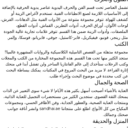
تشمل العناصر تحت قسم الفن والحرف اليدوية عناصر يدوية الحرفية بالإضافة
إلى الأساسيات اللازمة لصنع الانطباعات الفنية. تستخدم لأغراض الزينة أو
كشغف للهواة. تتوفر مجموعة متنوعة من الأدوات الفنية مثل الدهانات، الفرش،
لوحات الألوان، أوراق الحرف، أدوات التطريز، القماش، أدوات القطع،
الملصقات، وأدوات الزينة ضمن هذا القسم. تتوفر علامات تجارية عالية الجودة
مثل رينجر، فونبو، فيفيكريل، فابر-كاستيل، جوفي، فابريانو، فوسكا، وإلمر.
الكتب
مجموعة مذهلة من القصص التاميلية الكلاسيكية والروايات المشهورة عالميا!!
ستجد الكثير منها تحت هذا القسم. هذه المجموعة المختارة من الكتب والمجلات
وكتب الرحلات ستأخذك إلى عالم الفانتازيا الساحر ولن تفشل أبدا في منحك
إثارة القراءة. لا مزيد من البحث المروع في المكتبات. يمكنك ببساطة البحث
عن كتب محددة في موضوع البحث وإجراء طلب.
الصحة والجمال
العناية بالأشياء أصبحت أسهل بكثير هذه الأيام! لا شيء سوى التعبير عن الذات
يمنحك الثقة القصوى. ستجدين الكثير من مستحضرات التجميل للعناية الذاتية،
ومنتجات العناية الصحية، والعطور الجذابة، وفن الأظافر الحسي، ومجموعات
المكياج من كل الأنواع. اطلع على منتجاتنا sandhai.ae وانشر أناقة جوانب
صحتك وجمالك.
المنزل والحديقة