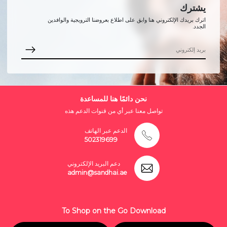
يشترك
اترك بريدك الإلكتروني هنا وابق على اطلاع بعروضنا الترويجية والوافدين
الجدد.
نحن دائمًا هنا للمساعدة
تواصل معنا عبر أي من قنوات الدعم هذه
الدعم عبر الهاتف
502319699
دعم البريد الإلكتروني
admin@sandhai.ae
To Shop on the Go Download