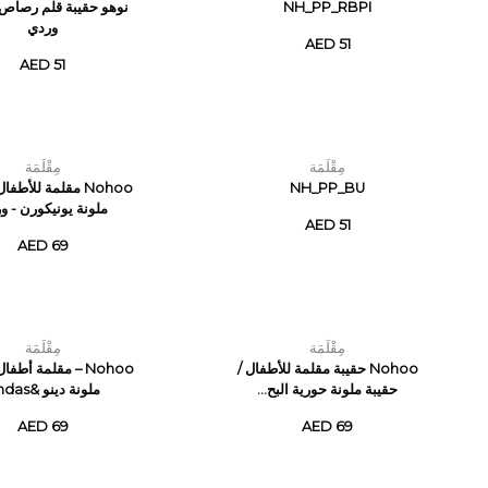
NH_PP_RBPI
نوهو حقيبة قلم رصاص 
وردي
AED 51
AED 51
مِقْلَمَة
مِقْلَمَة
NH_PP_BU
Nohoo مقلمة للأطفا
ملونة يونيكورن - و
AED 51
AED 69
مِقْلَمَة
مِقْلَمَة
Nohoo حقيبة مقلمة للأطفال /
Nohoo – مقلمة أطفا
حقيبة ملونة حورية البح...
ملونة دينو &ndas...
AED 69
AED 69