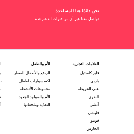
نحن دائمًا هنا للمساعدة
تواصل معنا عبر أي من قنوات الدعم هذه
العلامات التجاريه
الأم والطفل
ال
فابر كاستيل
الرضع والأطفال الصغار
م
باربي
اكسسوارات اطفال
ط
على الخريطة
مجموعات الأنشطة
م
البدوي
الأم والمولود الجديد
ح
آتشي
التغذية وملحقاتها
أ
فليشي
فونبو
الحارس