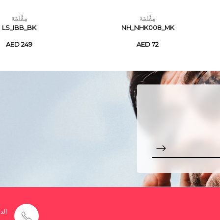
مِقْلَمَة
مِقْلَمَة
LS_IBB_BK
NH_NHK008_MK
AED 249
AED 72
الد