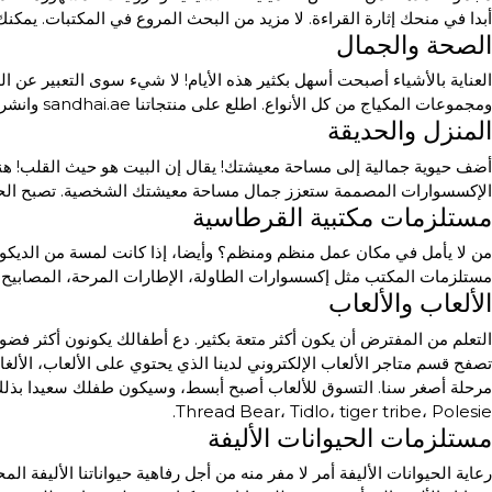
أبدا في منحك إثارة القراءة. لا مزيد من البحث المروع في المكتبات. ي
الصحة والجمال
العناية بالأشياء أصبحت أسهل بكثير هذه الأيام! لا شيء سوى التعبير عن ا
ومجموعات المكياج من كل الأنواع. اطلع على منتجاتنا sandhai.ae وانشر أناقة جوانب صحتك وجمالك.
المنزل والحديقة
أضف حيوية جمالية إلى مساحة معيشتك! يقال إن البيت هو حيث القلب! هنا
الإكسسوارات المصممة ستعزز جمال مساحة معيشتك الشخصية. تصبح الحياة
مستلزمات مكتبية القرطاسية
من لا يأمل في مكان عمل منظم ومنظم؟ وأيضا، إذا كانت لمسة من الديكور س
مستلزمات المكتب مثل إكسسوارات الطاولة، الإطارات المرحة، المصابيح،
الألعاب والألعاب
التعلم من المفترض أن يكون أكثر متعة بكثير. دع أطفالك يكونون أكثر فضولا 
Thread Bear، Tidlo، tiger tribe، Polesie.
مستلزمات الحيوانات الأليفة
رعاية الحيوانات الأليفة أمر لا مفر منه من أجل رفاهية حيواناتنا الأليفة ا