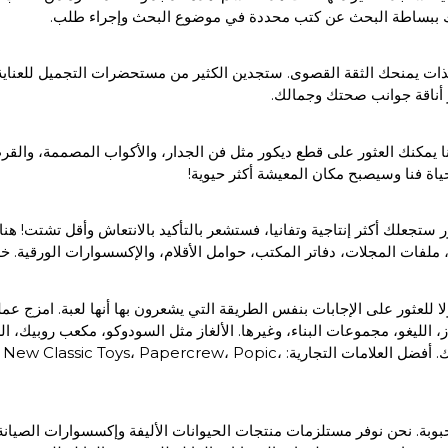
مكنك ببساطة البحث عن كتب محددة في موضوع البحث وإجراء طلب.
لذات يمنحك الثقة القصوى. ستجدين الكثير من مستحضرات التجميل للعناية ا
 يمكنك العثور على قطع ديكور مثل فن الجدار، والأكواب المصممة، والقر
 فنا وسيصبح مكان المعيشة أكثر حيوية!
تجعلك أكثر إنتاجية وتفانيا، فستشعر بالتأكيد بالانتعاش وأقل تشتت! هن
 ملفات المجلات، دفاتر المكتب، حوامل الأقلام، والإكسسوارات الورقية
للعثور على الإجابات بنفس الطريقة التي يشعرون بها أنها لعبة. امزج عملية
مرحلة أصغر سنا. التسوق للألعاب أصبح أبسط، وسيكون طفلك سعيدا بذلك. أفضل العلا
لمحبوبة. نحن نوفر مستلزمات منتجات الحيوانات الأليفة وإكسسوارات الصيانة، 