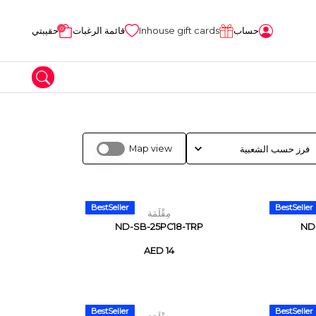
0
حساب
Inhouse gift cards
قائمة الرغبات
حقيبتي
Map view
المواد الحرفية
طين
BestSeller
BestSeller
مِقْلَمَة
ND-SB-25PC18-TRP
ND
AED 14
BestSeller
BestSeller