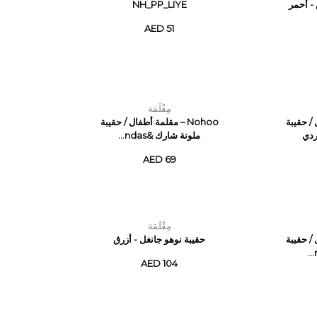
- أحمر
NH_PP_LIYE
AED 51
مِقْلَمَة
ل / حقيبة
Nohoo – مقلمة أطفال / حقيبة
ردي
ملونة شارك &ndas...
AED 69
مِقْلَمَة
ل / حقيبة
حقيبة نوهو جانغل - أزرق
AED 104