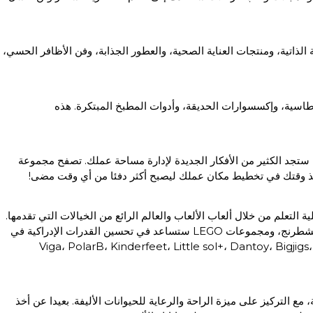
لذاتية، ومنتجات العناية الصحية، والعطور الجذابة، وفن الأظافر الحسي،
طاسية، وإكسسوارات الحديقة، وأدوات المطبخ المبتكرة. هذه
ا ستجد الكثير من الأفكار الجديدة لإدارة مساحة عملك. تصفح مجموعة
. خذ وقتك في تخطيط مكان عملك ليصبح أكثر دفئا من أي وقت مضى!
 التعلم من خلال ألعاب الألعاب والعالم الرائع من الخيالات التي تقدمها.
تصفح قسم متاجر الألعاب الإلكتروني لدينا الذي يحتوي على الألعاب، الألغاز، الليغو، مجموعات البناء، وغيرها. الألغاز مثل السودوكو، مكعب روبيك، الشطرنج، ومجموعات LEGO ستساعد في تحسين القدرات الإدراكية في
مات التجارية: Viga، PolarB، Kinderfeet، Little sol+، Dantoy، Bigjigs، New Classic Toys، Papercrew، Popic،
مع التركيز على ميزة الراحة والرعاية للحيوانات الأليفة. بعيدا عن أخذ