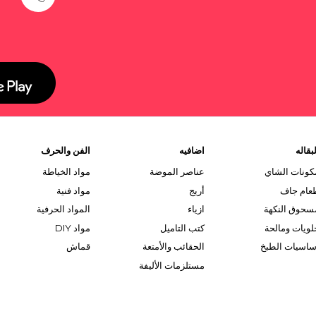
بقاله
اضافيه
الفن والحرف
كونات الشاي
عناصر الموضة
مواد الخياطة
عام جاف
أريج
مواد فنية
سحوق النكهة
ازياء
المواد الحرفية
لويات ومالحة
كتب التاميل
مواد DIY
ساسيات الطبخ
الحقائب والأمتعة
قماش
مستلزمات الأليفة