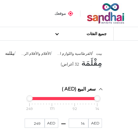
موقعك
جميع الفئات
بيت
القرطاسية واللوازم ا...
الأقلام والأقلام الر...
مِقْلَمَة
مِقْلَمَة
32
أغراض)
سعر البيع (AED )
249
171
92
14
AED
AED