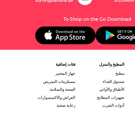
admin@sandhai.ae
502319699
To Shop on the Go Download
المطبخ والمنزل
فئات إضافية
مطبخ
جهاز المختبر
صندوق الغداء
مستلزمات التمريض
الأطباق والأواني
الصحة والسلامة
تجهيزات المطابخ
الفراش والاكسسوارات
أدوات الشرب
رعاية صحية