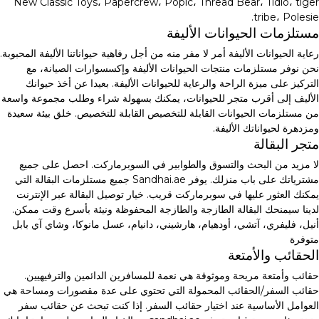
New Classic Toys، Papercrew، Popic، Thread Bear، Tidlo، tiger
tribe، Polesie.
مستلزمات الحيوانات الأليفة
رعاية الحيوانات الأليفة أمر لا مفر منه من أجل رفاهية حيواناتنا الأليفة المحبوبة.
نحن نوفر مستلزمات منتجات الحيوانات الأليفة وإكسسوارات الصيانة، مع
التركيز على ميزة الراحة والرعاية للحيوانات الأليفة. بعيدا عن أخذ حيوانك
الأليف إلى أقرب متجر للحيوانات، يمكنك بسهولة شراء وطلب مجموعة واسعة
من مستلزمات الحيوانات القابلة للتخصيص القابلة للتخصيص. خلق بيئة سعيدة
ومزدهرة لحيواناتك الأليفة.
متجر البقالة
لا مزيد من البحث والتسوق والطوابير في السوبرماركت. احصل على جميع
مشترياتك على باب منزلك. يوفر Sandhai.ae جميع مستلزمات البقالة التي
يمكنك العثور عليها في سوبرماركت قريب. خيار توصيل البقالة عبر الإنترنت
لدينا سيمنحك البقالة الطازجة والطازجة المحفوظة ونيئة بأسرع وقت ممكن.
أنيل، فليفري، آتشي، أودهيام، هارشيني، دانيام، عسل مانوكا، وشاي آي بابل
متوفرة
الحقائب والأمتعة
حقائب وأمتعة مريحة وموثوقة هي نعمة للمسافرين الدائمين والترفيهيين.
حقائب السفر/الحقائب المحمولة التي تحتوي على عدة مقصورات ومساحة هي
العوامل الأساسية عند اختيار حقائب السفر. إذا كنت تبحث عن حقائب سفر