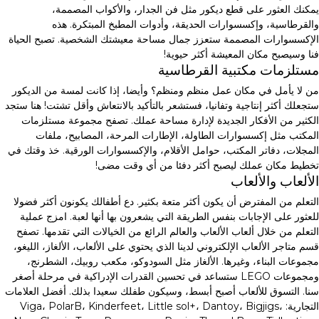
يمكنك العثور على قطع ديكور مثل فن الجدار، والأكواب المصممة،
والقرطاسية، وإكسسوارات الحديقة، وأدوات المطبخ المبتكرة. هذه
الإكسسوارات المصممة ستعزز جمال مساحة معيشتك الشخصية. تصبح الحياة
فنا وسيصبح مكان المعيشة أكثر حيوية!
مستلزمات مكتبية القرطاسية
من لا يأمل في مكان عمل منظم ومنظم؟ وأيضا، إذا كانت لمسة من الديكور
ستجعلك أكثر إنتاجية وتفانيا، فستشعر بالتأكيد بالانتعاش وأقل تشتت! هنا ستجد
الكثير من الأفكار الجديدة لإدارة مساحة عملك. تصفح مجموعة مستلزمات
المكتب مثل إكسسوارات الطاولة، الإطارات المرحة، المصابيح، ملفات
المجلات، دفاتر المكتب، حوامل الأقلام، والإكسسوارات الورقية. خذ وقتك في
تخطيط مكان عملك ليصبح أكثر دفئا من أي وقت مضى!
الألعاب والألعاب
التعلم من المفترض أن يكون أكثر متعة بكثير. دع أطفالك يكونون أكثر فضولا
للعثور على الإجابات بنفس الطريقة التي يشعرون بها أنها لعبة. امزج عملية
التعلم من خلال ألعاب الألعاب والعالم الرائع من الخيالات التي تقدمها. تصفح
قسم متاجر الألعاب الإلكتروني لدينا الذي يحتوي على الألعاب، الألغاز، الليغو،
مجموعات البناء، وغيرها. الألغاز مثل السودوكو، مكعب روبيك، الشطرنج،
ومجموعات LEGO ستساعد في تحسين القدرات الإدراكية في مرحلة أصغر
سنا. التسوق للألعاب أصبح أبسط، وسيكون طفلك سعيدا بذلك. أفضل العلامات
التجارية: Viga، PolarB، Kinderfeet، Little sol+، Dantoy، Bigjigs،