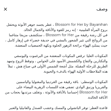
وصف
Blossom for Her by Bayanihan ، عطر يجسد جوهر الأنوثة ويحتفل
بروح المرأة الفلبينية - إنه رمز للقوة والأناقة والجمال الخالد.
في كل رشة رقيقة من Blossom for Her ، ستكتشف مزيجا متناغما
من الروائح التي تثير الشعور بالمشي في حديقة خضراء في إزهار كامل ،
حيث يمتلئ الهواء برائحة الزهور الحلوة ونكهة الحمضيات المنعشة.
المكونات العليا: ترقص المكونات المنعشة من البرغموت واليوسفي
والنكتارين والتفاح والكشمش الأسود على الحواس ، وتوقظ الروح وتمهد
الطريق للرحلة المقبلة. مثل أشعة الشمس الأولى في صباح هش ، تملأ
هذه الملاحظات الأولية الهواء بالدفء والحيوية.
المكونات الوسطى: باقة رقيقة من الغردينيا والمغنوليا والياسمين
والفريزيا وزنبق الوادي. تضفي هذه اللمسات الزهرية البيضاء على
Blossom for Her إحساسا بالأناقة والأنوثة ، وتغلف مرتديها بحجاب من
الأناقة الخالدة.
قاعدة العطر: توفر الباتشولي والمسك وخشب الصندل والفانيليا والعنبر