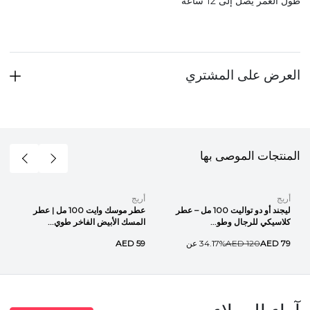
طول العمر يصل إلى 12 ساعة
العرض على المشتري
المنتجات الموصى بها
أريج
أريج
ليجند أو دو تواليت 100 مل – عطر
عطر موسك وايت 100 مل | عطر
كلاسيكي للرجال وطو...
المسك الأبيض الفاخر طوي...
AED 79
AED 120
34.17% عن
AED 59