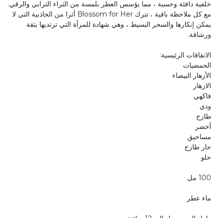
خلفية دافئة وحسية ، مما يؤسس العطر بلمسة من الثراء الترابي والرقي.
مع كل ملاحظة باقية ، تترك Blossom for Her أثرا من الجاذبية التي لا
يمكن إنكارها والسحر البسيط ، وهي شهادة للمرأة التي ترتديها بثقة
ورشاقة.
الاتفاقات الرئيسية:
الحمضيات
الأزهار البيضاء
الازهار
فاكهي
ودي
طازج
أخضر
مساحيق
حار طازج
حلو
100 مل
ماء عطر