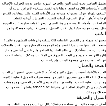
تشمل العناصر تحت قسم الفن والحرف اليدوية عناصر يدوية الحرفية بالإضافة
إلى الأساسيات اللازمة لصنع الانطباعات الفنية. تستخدم لأغراض الزينة أو
كشغف للهواة. تتوفر مجموعة متنوعة من الأدوات الفنية مثل الدهانات، الفرش،
لوحات الألوان، أوراق الحرف، أدوات التطريز، القماش، أدوات القطع،
الملصقات، وأدوات الزينة ضمن هذا القسم. تتوفر علامات تجارية عالية الجودة
مثل رينجر، فونبو، فيفيكريل، فابر-كاستيل، جوفي، فابريانو، فوسكا، وإلمر.
الكتب
مجموعة مذهلة من القصص التاميلية الكلاسيكية والروايات المشهورة عالميا!!
ستجد الكثير منها تحت هذا القسم. هذه المجموعة المختارة من الكتب والمجلات
وكتب الرحلات ستأخذك إلى عالم الفانتازيا الساحر ولن تفشل أبدا في منحك
إثارة القراءة. لا مزيد من البحث المروع في المكتبات. يمكنك ببساطة البحث
عن كتب محددة في موضوع البحث وإجراء طلب.
الصحة والجمال
العناية بالأشياء أصبحت أسهل بكثير هذه الأيام! لا شيء سوى التعبير عن الذات
يمنحك الثقة القصوى. ستجدين الكثير من مستحضرات التجميل للعناية الذاتية،
ومنتجات العناية الصحية، والعطور الجذابة، وفن الأظافر الحسي، ومجموعات
المكياج من كل الأنواع. اطلع على منتجاتنا sandhai.ae وانشر أناقة جوانب
صحتك وجمالك.
المنزل والحديقة
أضف حيوية جمالية إلى مساحة معيشتك! يقال إن البيت هو حيث القلب! هنا