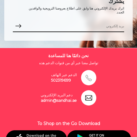
يشترك
اترك بريدك الإلكتروني هنا وابق على اطلاع بعروضنا الترويجية والوافدين
الجدد.
نحن دائمًا هنا للمساعدة
تواصل معنا عبر أي من قنوات الدعم هذه
الدعم عبر الهاتف
502319699
دعم البريد الإلكتروني
admin@sandhai.ae
To Shop on the Go Download