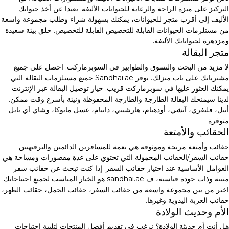
التركيز على ميزة الراحة والرعاية للحيوانات الأليفة. بعيدا عن أخذ حيوانك
الأليف إلى أقرب متجر للحيوانات، يمكنك بسهولة شراء وطلب مجموعة واسعة
من مستلزمات الحيوانات القابلة للتخصيص القابلة للتخصيص. خلق بيئة سعيدة
ومزدهرة لحيواناتك الأليفة.
متجر البقالة
لا مزيد من البحث والتسوق والطوابير في السوبرماركت. احصل على جميع
مشترياتك على باب منزلك. يوفر Sandhai.ae جميع مستلزمات البقالة التي
يمكنك العثور عليها في سوبرماركت قريب. خيار توصيل البقالة عبر الإنترنت
لدينا سيمنحك البقالة الطازجة والطازجة المحفوظة ونيئة بأسرع وقت ممكن.
أنيل، فليفري، آتشي، أودهيام، هارشيني، دانيام، عسل مانوكا، وشاي آي بابل
متوفرة
الحقائب والأمتعة
حقائب وأمتعة مريحة وموثوقة هي نعمة للمسافرين الدائمين والترفيهيين.
حقائب السفر/الحقائب المحمولة التي تحتوي على عدة مقصورات ومساحة هي
العوامل الأساسية عند اختيار حقائب السفر. إذا كنت تبحث عن حقائب سفر
متينة وذات جودة قياسية، ف sandhai.ae هو الخيار المناسب لجميع احتياجاتك.
اختر من بين مجموعة واسعة من حقائب السفر، حقائب الحمل، حقائب الظهر،
حقائب العربة اليدوية وغيرها.
الأم وحديث الولادة
هل أنت أم حديثة الولادة؟ نرغب في تقديم أفضل المنتجات لتلبية احتياجات