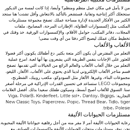
من لا يأمل في مكان عمل منظم ومنظم؟ وأيضا، إذا كانت لمسة من الديكور
ستجعلك أكثر إنتاجية وتفانيا، فستشعر بالتأكيد بالانتعاش وأقل تشتت! هنا ستجد
الكثير من الأفكار الجديدة لإدارة مساحة عملك. تصفح مجموعة مستلزمات
المكتب مثل إكسسوارات الطاولة، الإطارات المرحة، المصابيح، ملفات
المجلات، دفاتر المكتب، حوامل الأقلام، والإكسسوارات الورقية. خذ وقتك في
تخطيط مكان عملك ليصبح أكثر دفئا من أي وقت مضى!
الألعاب والألعاب
التعلم من المفترض أن يكون أكثر متعة بكثير. دع أطفالك يكونون أكثر فضولا
للعثور على الإجابات بنفس الطريقة التي يشعرون بها أنها لعبة. امزج عملية
التعلم من خلال ألعاب الألعاب والعالم الرائع من الخيالات التي تقدمها. تصفح
قسم متاجر الألعاب الإلكتروني لدينا الذي يحتوي على الألعاب، الألغاز، الليغو،
مجموعات البناء، وغيرها. الألغاز مثل السودوكو، مكعب روبيك، الشطرنج،
ومجموعات LEGO ستساعد في تحسين القدرات الإدراكية في مرحلة أصغر
سنا. التسوق للألعاب أصبح أبسط، وسيكون طفلك سعيدا بذلك. أفضل العلامات
التجارية: Viga، PolarB، Kinderfeet، Little sol+، Dantoy، Bigjigs،
New Classic Toys، Papercrew، Popic، Thread Bear، Tidlo، tiger
tribe، Polesie.
مستلزمات الحيوانات الأليفة
رعاية الحيوانات الأليفة أمر لا مفر منه من أجل رفاهية حيواناتنا الأليفة المحبوبة.
نحن نوفر مستلزمات منتجات الحيوانات الأليفة وإكسسوارات الصيانة، مع