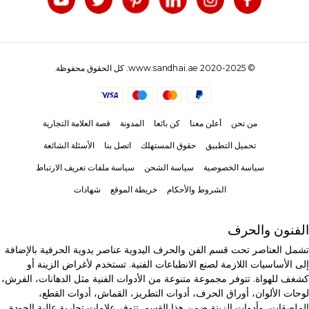
© 2020-2025 www.sandhai.ae. كل الحقوق محفوظة.
من نحن
أعلن معنا
كن بائعا
المدونة
قصة العلامة التجارية
تحميل التطبيق
حقوق المستهلك
اتصل بنا
الأسئلة الشائعة
سياسة الخصوصية
سياسة الشحن
سياسة ملفات تعريف الارتباط
الشروط والأحكام
خريطة الموقع
شهادات
الفنون والحرف
تشمل العناصر تحت قسم الفن والحرف اليدوية عناصر يدوية الحرفية بالإضافة
إلى الأساسيات اللازمة لصنع الانطباعات الفنية. تستخدم لأغراض الزينة أو
كشغف للهواة. تتوفر مجموعة متنوعة من الأدوات الفنية مثل الدهانات، الفرش،
لوحات الألوان، أوراق الحرف، أدوات التطريز، القماش، أدوات القطع،
الملصقات، وأدوات الزينة ضمن هذا القسم. تتوفر علامات تجارية عالية الجودة