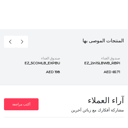
المنتجات الموصى بها
صندوق الغداء
صندوق الغداء
EZ_5COMLB_EXPBU
EZ_2in1SLBWB_RBPI
AED 198
AED 65.71
آراء العملاء
أكتب مراجعة
مشاركة أفكارك مع زبائن آخرين