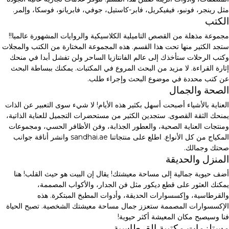
مثل رينجر، فونبو، فيفيكريل، فابر-كاستيل، جوفي، فابريانو، فوسكا، وإلمر.
الكتب
مجموعة مذهلة من القصص التاميلية الكلاسيكية والروايات المشهورة عالميا!!
ستجد الكثير منها تحت هذا القسم. هذه المجموعة المختارة من الكتب والمجلات
وكتب الرحلات ستأخذك إلى عالم الفانتازيا الساحر ولن تفشل أبدا في منحك
إثارة القراءة. لا مزيد من البحث المروع في المكتبات. يمكنك ببساطة البحث
عن كتب محددة في موضوع البحث وإجراء طلب.
الصحة والجمال
العناية بالأشياء أصبحت أسهل بكثير هذه الأيام! لا شيء سوى التعبير عن الذات
يمنحك الثقة القصوى. ستجدين الكثير من مستحضرات التجميل للعناية الذاتية،
ومنتجات العناية الصحية، والعطور الجذابة، وفن الأظافر الحسي، ومجموعات
المكياج من كل الأنواع. اطلع على منتجاتنا sandhai.ae وانشر أناقة جوانب
صحتك وجمالك.
المنزل والحديقة
أضف حيوية جمالية إلى مساحة معيشتك! يقال إن البيت هو حيث القلب! هنا
يمكنك العثور على قطع ديكور مثل فن الجدار، والأكواب المصممة،
والقرطاسية، وإكسسوارات الحديقة، وأدوات المطبخ المبتكرة. هذه
الإكسسوارات المصممة ستعزز جمال مساحة معيشتك الشخصية. تصبح الحياة
فنا وسيصبح مكان المعيشة أكثر حيوية!
مستلزمات مكتبية القرطاسية