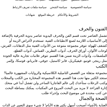
سياسة الخصوصية
سياسة الشحن
سياسة ملفات تعريف الارتباط
الشروط والأحكام
خريطة الموقع
شهادات
الفنون والحرف
تشمل العناصر تحت قسم الفن والحرف اليدوية عناصر يدوية الحرفية بالإضافة
إلى الأساسيات اللازمة لصنع الانطباعات الفنية. تستخدم لأغراض الزينة أو
كشغف للهواة. تتوفر مجموعة متنوعة من الأدوات الفنية مثل الدهانات، الفرش،
لوحات الألوان، أوراق الحرف، أدوات التطريز، القماش، أدوات القطع،
الملصقات، وأدوات الزينة ضمن هذا القسم. تتوفر علامات تجارية عالية الجودة
مثل رينجر، فونبو، فيفيكريل، فابر-كاستيل، جوفي، فابريانو، فوسكا، وإلمر.
الكتب
مجموعة مذهلة من القصص التاميلية الكلاسيكية والروايات المشهورة عالميا!!
ستجد الكثير منها تحت هذا القسم. هذه المجموعة المختارة من الكتب والمجلات
وكتب الرحلات ستأخذك إلى عالم الفانتازيا الساحر ولن تفشل أبدا في منحك
إثارة القراءة. لا مزيد من البحث المروع في المكتبات. يمكنك ببساطة البحث
عن كتب محددة في موضوع البحث وإجراء طلب.
الصحة والجمال
العناية بالأشياء أصبحت أسهل بكثير هذه الأيام! لا شيء سوى التعبير عن الذات