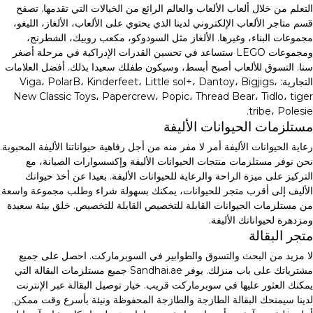
التعلم من خلال ألعاب الألعاب والعالم الرائع من الخيالات التي تقدمها. تصفح
قسم متاجر الألعاب الإلكتروني لدينا الذي يحتوي على الألعاب، الألغاز، الليغو،
مجموعات البناء، وغيرها. الألغاز مثل السودوكو، مكعب روبيك، الشطرنج،
ومجموعات LEGO ستساعد في تحسين القدرات الإدراكية في مرحلة أصغر
سنا. التسوق للألعاب أصبح أبسط، وسيكون طفلك سعيدا بذلك. أفضل العلامات
التجارية: Viga، PolarB، Kinderfeet، Little sol+، Dantoy، Bigjigs،
New Classic Toys، Papercrew، Popic، Thread Bear، Tidlo، tiger
tribe، Polesie.
مستلزمات الحيوانات الأليفة
رعاية الحيوانات الأليفة أمر لا مفر منه من أجل رفاهية حيواناتنا الأليفة المحبوبة.
نحن نوفر مستلزمات منتجات الحيوانات الأليفة وإكسسوارات الصيانة، مع
التركيز على ميزة الراحة والرعاية للحيوانات الأليفة. بعيدا عن أخذ حيوانك
الأليف إلى أقرب متجر للحيوانات، يمكنك بسهولة شراء وطلب مجموعة واسعة
من مستلزمات الحيوانات القابلة للتخصيص القابلة للتخصيص. خلق بيئة سعيدة
ومزدهرة لحيواناتك الأليفة.
متجر البقالة
لا مزيد من البحث والتسوق والطوابير في السوبرماركت. احصل على جميع
مشترياتك على باب منزلك. يوفر Sandhai.ae جميع مستلزمات البقالة التي
يمكنك العثور عليها في سوبرماركت قريب. خيار توصيل البقالة عبر الإنترنت
لدينا سيمنحك البقالة الطازجة والطازجة المحفوظة ونيئة بأسرع وقت ممكن.