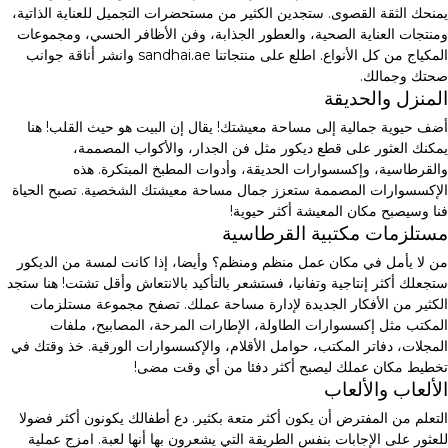
يمنحك الثقة القصوى. ستجدين الكثير من مستحضرات التجميل للعناية الذاتية،
ومنتجات العناية الصحية، والعطور الجذابة، وفن الأظافر الحسي، ومجموعات
المكياج من كل الأنواع. اطلع على منتجاتنا sandhai.ae وانشر أناقة جوانب
صحتك وجمالك.
المنزل والحديقة
أضف حيوية جمالية إلى مساحة معيشتك! يقال إن البيت هو حيث القلب! هنا
يمكنك العثور على قطع ديكور مثل فن الجدار، والأكواب المصممة،
والقرطاسية، وإكسسوارات الحديقة، وأدوات المطبخ المبتكرة. هذه
الإكسسوارات المصممة ستعزز جمال مساحة معيشتك الشخصية. تصبح الحياة
فنا وسيصبح مكان المعيشة أكثر حيوية!
مستلزمات مكتبية القرطاسية
من لا يأمل في مكان عمل منظم ومنظم؟ وأيضا، إذا كانت لمسة من الديكور
ستجعلك أكثر إنتاجية وتفانيا، فستشعر بالتأكيد بالانتعاش وأقل تشتت! هنا ستجد
الكثير من الأفكار الجديدة لإدارة مساحة عملك. تصفح مجموعة مستلزمات
المكتب مثل إكسسوارات الطاولة، الإطارات المرحة، المصابيح، ملفات
المجلات، دفاتر المكتب، حوامل الأقلام، والإكسسوارات الورقية. خذ وقتك في
تخطيط مكان عملك ليصبح أكثر دفئا من أي وقت مضى!
الألعاب والألعاب
التعلم من المفترض أن يكون أكثر متعة بكثير. دع أطفالك يكونون أكثر فضولا
للعثور على الإجابات بنفس الطريقة التي يشعرون بها أنها لعبة. امزج عملية