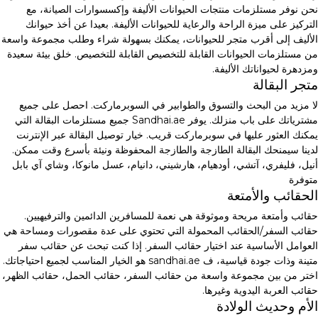
نحن نوفر مستلزمات منتجات الحيوانات الأليفة وإكسسوارات الصيانة، مع
التركيز على ميزة الراحة والرعاية للحيوانات الأليفة. بعيدا عن أخذ حيوانك
الأليف إلى أقرب متجر للحيوانات، يمكنك بسهولة شراء وطلب مجموعة واسعة
من مستلزمات الحيوانات القابلة للتخصيص القابلة للتخصيص. خلق بيئة سعيدة
ومزدهرة لحيواناتك الأليفة.
متجر البقالة
لا مزيد من البحث والتسوق والطوابير في السوبرماركت. احصل على جميع
مشترياتك على باب منزلك. يوفر Sandhai.ae جميع مستلزمات البقالة التي
يمكنك العثور عليها في سوبرماركت قريب. خيار توصيل البقالة عبر الإنترنت
لدينا سيمنحك البقالة الطازجة والطازجة المحفوظة ونيئة بأسرع وقت ممكن.
أنيل، فليفري، آتشي، أودهيام، هارشيني، دانيام، عسل مانوكا، وشاي آي بابل
متوفرة
الحقائب والأمتعة
حقائب وأمتعة مريحة وموثوقة هي نعمة للمسافرين الدائمين والترفيهيين.
حقائب السفر/الحقائب المحمولة التي تحتوي على عدة مقصورات ومساحة هي
العوامل الأساسية عند اختيار حقائب السفر. إذا كنت تبحث عن حقائب سفر
متينة وذات جودة قياسية، ف sandhai.ae هو الخيار المناسب لجميع احتياجاتك.
اختر من بين مجموعة واسعة من حقائب السفر، حقائب الحمل، حقائب الظهر،
حقائب العربة اليدوية وغيرها.
الأم وحديث الولادة