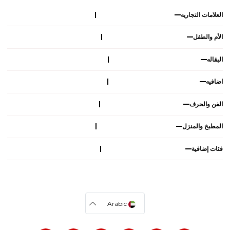
العلامات التجاريه
الأم والطفل
البقاله
اضافيه
الفن والحرف
المطبخ والمنزل
فئات إضافية
Arabic