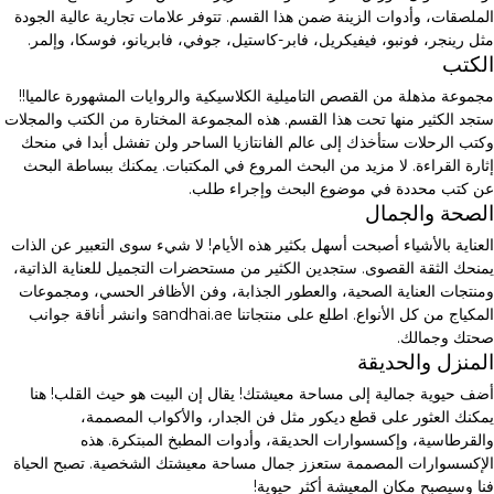
الملصقات، وأدوات الزينة ضمن هذا القسم. تتوفر علامات تجارية عالية الجودة
مثل رينجر، فونبو، فيفيكريل، فابر-كاستيل، جوفي، فابريانو، فوسكا، وإلمر.
الكتب
مجموعة مذهلة من القصص التاميلية الكلاسيكية والروايات المشهورة عالميا!!
ستجد الكثير منها تحت هذا القسم. هذه المجموعة المختارة من الكتب والمجلات
وكتب الرحلات ستأخذك إلى عالم الفانتازيا الساحر ولن تفشل أبدا في منحك
إثارة القراءة. لا مزيد من البحث المروع في المكتبات. يمكنك ببساطة البحث
عن كتب محددة في موضوع البحث وإجراء طلب.
الصحة والجمال
العناية بالأشياء أصبحت أسهل بكثير هذه الأيام! لا شيء سوى التعبير عن الذات
يمنحك الثقة القصوى. ستجدين الكثير من مستحضرات التجميل للعناية الذاتية،
ومنتجات العناية الصحية، والعطور الجذابة، وفن الأظافر الحسي، ومجموعات
المكياج من كل الأنواع. اطلع على منتجاتنا sandhai.ae وانشر أناقة جوانب
صحتك وجمالك.
المنزل والحديقة
أضف حيوية جمالية إلى مساحة معيشتك! يقال إن البيت هو حيث القلب! هنا
يمكنك العثور على قطع ديكور مثل فن الجدار، والأكواب المصممة،
والقرطاسية، وإكسسوارات الحديقة، وأدوات المطبخ المبتكرة. هذه
الإكسسوارات المصممة ستعزز جمال مساحة معيشتك الشخصية. تصبح الحياة
فنا وسيصبح مكان المعيشة أكثر حيوية!