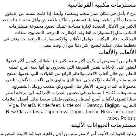
مستلزمات مكتبية القرطاسية
من لا يأمل في مكان عمل منظم ومنظم؟ وأيضا، إذا كانت لمسة من الديكور
ستجعلك أكثر إنتاجية وتفانيا، فستشعر بالتأكيد بالانتعاش وأقل تشتت! هنا ستجد
الكثير من الأفكار الجديدة لإدارة مساحة عملك. تصفح مجموعة مستلزمات
المكتب مثل إكسسوارات الطاولة، الإطارات المرحة، المصابيح، ملفات
المجلات، دفاتر المكتب، حوامل الأقلام، والإكسسوارات الورقية. خذ وقتك في
تخطيط مكان عملك ليصبح أكثر دفئا من أي وقت مضى!
الألعاب والألعاب
التعلم من المفترض أن يكون أكثر متعة بكثير. دع أطفالك يكونون أكثر فضولا
للعثور على الإجابات بنفس الطريقة التي يشعرون بها أنها لعبة. امزج عملية
التعلم من خلال ألعاب الألعاب والعالم الرائع من الخيالات التي تقدمها. تصفح
قسم متاجر الألعاب الإلكتروني لدينا الذي يحتوي على الألعاب، الألغاز، الليغو،
مجموعات البناء، وغيرها. الألغاز مثل السودوكو، مكعب روبيك، الشطرنج،
ومجموعات LEGO ستساعد في تحسين القدرات الإدراكية في مرحلة أصغر
سنا. التسوق للألعاب أصبح أبسط، وسيكون طفلك سعيدا بذلك. أفضل العلامات
التجارية: Viga، PolarB، Kinderfeet، Little sol+، Dantoy، Bigjigs،
New Classic Toys، Papercrew، Popic، Thread Bear، Tidlo، tiger
tribe، Polesie.
مستلزمات الحيوانات الأليفة
رعاية الحيوانات الأليفة أمر لا مفر منه من أجل رفاهية حيواناتنا الأليفة المحبوبة.