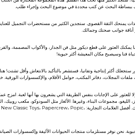
مكنك ببساطة البحث عن كتب محددة في موضوع البحث وإجراء طلب.
لذات يمنحك الثقة القصوى. ستجدين الكثير من مستحضرات التجميل للعناية ا
 يمكنك العثور على قطع ديكور مثل فن الجدار، والأكواب المصممة، والقر
 فنا وسيصبح مكان المعيشة أكثر حيوية!
تجعلك أكثر إنتاجية وتفانيا، فستشعر بالتأكيد بالانتعاش وأقل تشتت! هن
 ملفات المجلات، دفاتر المكتب، حوامل الأقلام، والإكسسوارات الورقية
للعثور على الإجابات بنفس الطريقة التي يشعرون بها أنها لعبة. امزج عملية
مرحلة أصغر سنا. التسوق للألعاب أصبح أبسط، وسيكون طفلك سعيدا بذلك. أفضل العلا
لمحبوبة. نحن نوفر مستلزمات منتجات الحيوانات الأليفة وإكسسوارات الصيانة، 