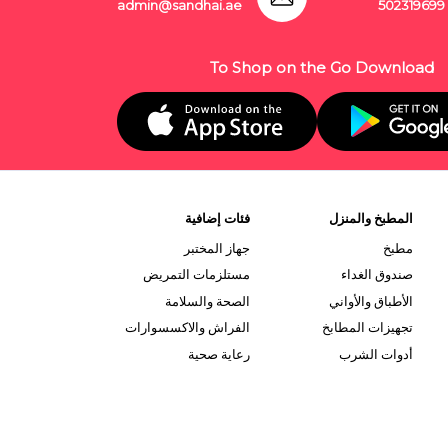
admin@sandhai.ae
502319699
To Shop on the Go Download
المطبخ والمنزل
فئات إضافية
مطبخ
جهاز المختبر
صندوق الغداء
مستلزمات التمريض
الأطباق والأواني
الصحة والسلامة
تجهيزات المطابخ
الفراش والاكسسوارات
أدوات الشرب
رعاية صحية