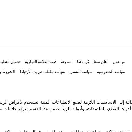
من نحن
أعلن معنا
كن بائعا
المدونة
قصة العلامة التجارية
تحميل التطبي
سياسة الخصوصية
سياسة الشحن
سياسة ملفات تعريف الارتباط
الشروط وا
ة إلى الأساسيات اللازمة لصنع الانطباعات الفنية. تستخدم لأغراض الزين
أدوات القطع، الملصقات، وأدوات الزينة ضمن هذا القسم. تتوفر علامات تجا
ا!! ستجد الكثير منها تحت هذا القسم. هذه المجموعة المختارة من الكتب 