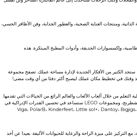
لذاتية، ومنتجات العناية الصحية، والعطور الجذابة، وفن الأظافر الحسي،
طاسية، وإكسسوارات الحديقة، وأدوات المطبخ المبتكرة. هذه
ا ستجد الكثير من الأفكار الجديدة لإدارة مساحة عملك. تصفح مجموعة
. خذ وقتك في تخطيط مكان عملك ليصبح أكثر دفئا من أي وقت مضى!
 التعلم من خلال ألعاب الألعاب والعالم الرائع من الخيالات التي تقدمها.
تصفح قسم متاجر الألعاب الإلكتروني لدينا الذي يحتوي على الألعاب، الألغاز، الليغو، مجموعات البناء، وغيرها. الألغاز مثل السودوكو، مكعب روبيك، الشطرنج، ومجموعات LEGO ستساعد في تحسين القدرات الإدراكية في
مات التجارية: Viga، PolarB، Kinderfeet، Little sol+، Dantoy، Bigjigs، New Classic Toys، Papercrew، Popic،
مع التركيز على ميزة الراحة والرعاية للحيوانات الأليفة. بعيدا عن أخذ