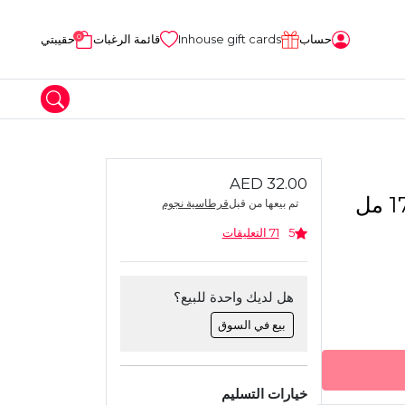
0
حساب
Inhouse gift cards
قائمة الرغبات
حقيبتي
AED 32.00
المواد الحرفية
إلمر – غراء جليتر 177 مل
تم بيعها من قبل
قرطاسية نجوم
طين
5
71 التعليقات
هل لديك واحدة للبيع؟
بيع في السوق
خيارات التسليم