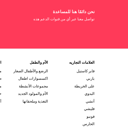
نحن دائمًا هنا للمساعدة
تواصل معنا عبر أي من قنوات الدعم هذه
العلامات التجاريه
الأم والطفل
ال
فابر كاستيل
الرضع والأطفال الصغار
م
باربي
اكسسوارات اطفال
ط
على الخريطة
مجموعات الأنشطة
م
البدوي
الأم والمولود الجديد
ح
آتشي
التغذية وملحقاتها
أ
فليشي
فونبو
الحارس