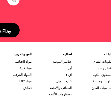
بقاله
اضافيه
الفن والحرف
كونات الشاي
عناصر الموضة
مواد الخياطة
عام جاف
أريج
مواد فنية
سحوق النكهة
ازياء
المواد الحرفية
لويات ومالحة
كتب التاميل
مواد DIY
ساسيات الطبخ
الحقائب والأمتعة
قماش
مستلزمات الأليفة