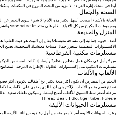
أبدا في منحك إثارة القراءة. لا مزيد من البحث المروع في المكتبات. ي
الصحة والجمال
العناية بالأشياء أصبحت أسهل بكثير هذه الأيام! لا شيء سوى التعبير عن ا
ومجموعات المكياج من كل الأنواع. اطلع على منتجاتنا sandhai.ae وانشر أناقة جوانب صحتك وجمالك.
المنزل والحديقة
أضف حيوية جمالية إلى مساحة معيشتك! يقال إن البيت هو حيث القلب! هنا
الإكسسوارات المصممة ستعزز جمال مساحة معيشتك الشخصية. تصبح الحياة
مستلزمات مكتبية القرطاسية
من لا يأمل في مكان عمل منظم ومنظم؟ وأيضا، إذا كانت لمسة من الديكور س
مستلزمات المكتب مثل إكسسوارات الطاولة، الإطارات المرحة، المصابيح،
الألعاب والألعاب
التعلم من المفترض أن يكون أكثر متعة بكثير. دع أطفالك يكونون أكثر فضولا 
Thread Bear، Tidlo، tiger tribe، Polesie.
مستلزمات الحيوانات الأليفة
رعاية الحيوانات الأليفة أمر لا مفر منه من أجل رفاهية حيواناتنا الأليفة ا