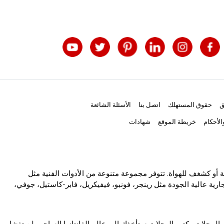
ق
حقوق المستهلك
اتصل بنا
الأسئلة الشائعة
لأحكام
خريطة الموقع
شهادات
ة أو كشغف للهواة. تتوفر مجموعة متنوعة من الأدوات الفنية مثل
رية عالية الجودة مثل رينجر، فونبو، فيفيكريل، فابر-كاستيل، جوفي،
والمجلات وكتب الرحلات ستأخذك إلى عالم الفانتازيا الساحر ولن تفشل