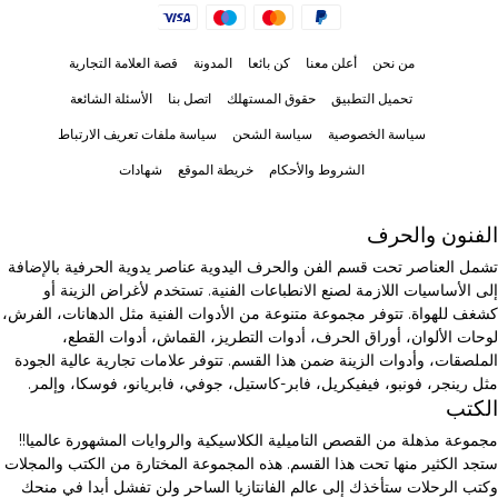
من نحن
أعلن معنا
كن بائعا
المدونة
قصة العلامة التجارية
تحميل التطبيق
حقوق المستهلك
اتصل بنا
الأسئلة الشائعة
سياسة الخصوصية
سياسة الشحن
سياسة ملفات تعريف الارتباط
الشروط والأحكام
خريطة الموقع
شهادات
الفنون والحرف
تشمل العناصر تحت قسم الفن والحرف اليدوية عناصر يدوية الحرفية بالإضافة
إلى الأساسيات اللازمة لصنع الانطباعات الفنية. تستخدم لأغراض الزينة أو
كشغف للهواة. تتوفر مجموعة متنوعة من الأدوات الفنية مثل الدهانات، الفرش،
لوحات الألوان، أوراق الحرف، أدوات التطريز، القماش، أدوات القطع،
الملصقات، وأدوات الزينة ضمن هذا القسم. تتوفر علامات تجارية عالية الجودة
مثل رينجر، فونبو، فيفيكريل، فابر-كاستيل، جوفي، فابريانو، فوسكا، وإلمر.
الكتب
مجموعة مذهلة من القصص التاميلية الكلاسيكية والروايات المشهورة عالميا!!
ستجد الكثير منها تحت هذا القسم. هذه المجموعة المختارة من الكتب والمجلات
وكتب الرحلات ستأخذك إلى عالم الفانتازيا الساحر ولن تفشل أبدا في منحك