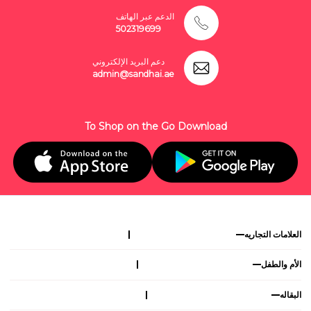
الدعم عبر الهاتف
502319699
دعم البريد الإلكتروني
admin@sandhai.ae
To Shop on the Go Download
العلامات التجاريه
الأم والطفل
البقاله