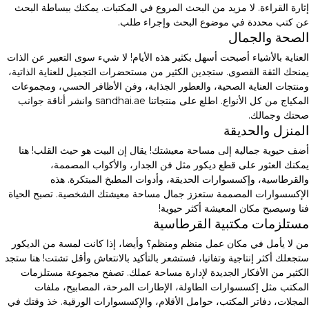
إثارة القراءة. لا مزيد من البحث المروع في المكتبات. يمكنك ببساطة البحث
عن كتب محددة في موضوع البحث وإجراء طلب.
الصحة والجمال
العناية بالأشياء أصبحت أسهل بكثير هذه الأيام! لا شيء سوى التعبير عن الذات
يمنحك الثقة القصوى. ستجدين الكثير من مستحضرات التجميل للعناية الذاتية،
ومنتجات العناية الصحية، والعطور الجذابة، وفن الأظافر الحسي، ومجموعات
المكياج من كل الأنواع. اطلع على منتجاتنا sandhai.ae وانشر أناقة جوانب
صحتك وجمالك.
المنزل والحديقة
أضف حيوية جمالية إلى مساحة معيشتك! يقال إن البيت هو حيث القلب! هنا
يمكنك العثور على قطع ديكور مثل فن الجدار، والأكواب المصممة،
والقرطاسية، وإكسسوارات الحديقة، وأدوات المطبخ المبتكرة. هذه
الإكسسوارات المصممة ستعزز جمال مساحة معيشتك الشخصية. تصبح الحياة
فنا وسيصبح مكان المعيشة أكثر حيوية!
مستلزمات مكتبية القرطاسية
من لا يأمل في مكان عمل منظم ومنظم؟ وأيضا، إذا كانت لمسة من الديكور
ستجعلك أكثر إنتاجية وتفانيا، فستشعر بالتأكيد بالانتعاش وأقل تشتت! هنا ستجد
الكثير من الأفكار الجديدة لإدارة مساحة عملك. تصفح مجموعة مستلزمات
المكتب مثل إكسسوارات الطاولة، الإطارات المرحة، المصابيح، ملفات
المجلات، دفاتر المكتب، حوامل الأقلام، والإكسسوارات الورقية. خذ وقتك في