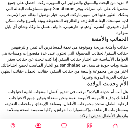
لا مزيد من البحث والتسوق والطوابير في السوبرماركت. احصل على جميع
مشترياتك على باب منزلك. يوفر Sandhai.ae جميع مستلزمات البقالة التي
يمكنك العثور عليها في سوبرماركت قريب. خيار توصيل البقالة عبر الإنترنت
لدينا سيمنحك البقالة الطازجة والطازجة المحفوظة ونيئة بأسرع وقت ممكن.
أنيل، فليفري، آتشي، أودهيام، هارشيني، دانيام، عسل مانوكا، وشاي آي بابل
متوفرة
الحقائب والأمتعة
حقائب وأمتعة مريحة وموثوقة هي نعمة للمسافرين الدائمين والترفيهيين.
حقائب السفر/الحقائب المحمولة التي تحتوي على عدة مقصورات ومساحة هي
العوامل الأساسية عند اختيار حقائب السفر. إذا كنت تبحث عن حقائب سفر
متينة وذات جودة قياسية، ف sandhai.ae هو الخيار المناسب لجميع احتياجاتك.
اختر من بين مجموعة واسعة من حقائب السفر، حقائب الحمل، حقائب الظهر،
حقائب العربة اليدوية وغيرها.
الأم وحديث الولادة
هل أنت أم حديثة الولادة؟ نرغب في تقديم أفضل المنتجات لتلبية احتياجات
أطفالك بدفء الأمومة. الأمومة نعمة ونحن سعداء بتوفير جميع الاحتياجات
لرعاية الطفل. ستجد مجموعات الأطفال، ومقاعد الإرضاع، وملحقات التغذية،
ومستلزمات الرضاعة، وإكسسوارات الفراش، وكلها مصممة لصحة وسلامة
وازدهار الأطفال حديثي الولادة.