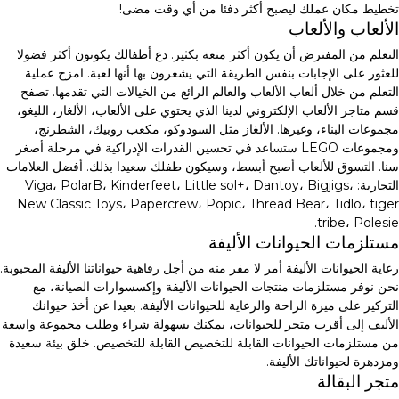
تخطيط مكان عملك ليصبح أكثر دفئا من أي وقت مضى!
الألعاب والألعاب
التعلم من المفترض أن يكون أكثر متعة بكثير. دع أطفالك يكونون أكثر فضولا
للعثور على الإجابات بنفس الطريقة التي يشعرون بها أنها لعبة. امزج عملية
التعلم من خلال ألعاب الألعاب والعالم الرائع من الخيالات التي تقدمها. تصفح
قسم متاجر الألعاب الإلكتروني لدينا الذي يحتوي على الألعاب، الألغاز، الليغو،
مجموعات البناء، وغيرها. الألغاز مثل السودوكو، مكعب روبيك، الشطرنج،
ومجموعات LEGO ستساعد في تحسين القدرات الإدراكية في مرحلة أصغر
سنا. التسوق للألعاب أصبح أبسط، وسيكون طفلك سعيدا بذلك. أفضل العلامات
التجارية: Viga، PolarB، Kinderfeet، Little sol+، Dantoy، Bigjigs،
New Classic Toys، Papercrew، Popic، Thread Bear، Tidlo، tiger
tribe، Polesie.
مستلزمات الحيوانات الأليفة
رعاية الحيوانات الأليفة أمر لا مفر منه من أجل رفاهية حيواناتنا الأليفة المحبوبة.
نحن نوفر مستلزمات منتجات الحيوانات الأليفة وإكسسوارات الصيانة، مع
التركيز على ميزة الراحة والرعاية للحيوانات الأليفة. بعيدا عن أخذ حيوانك
الأليف إلى أقرب متجر للحيوانات، يمكنك بسهولة شراء وطلب مجموعة واسعة
من مستلزمات الحيوانات القابلة للتخصيص القابلة للتخصيص. خلق بيئة سعيدة
ومزدهرة لحيواناتك الأليفة.
متجر البقالة