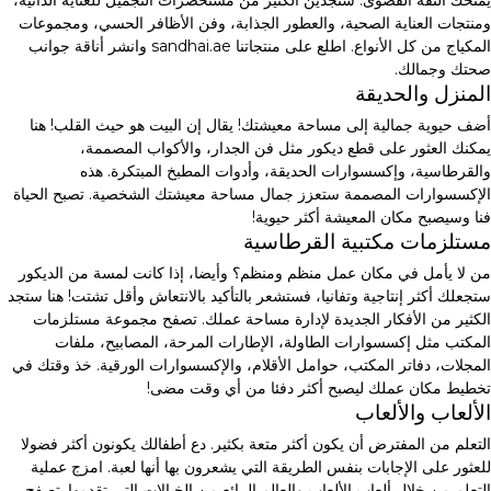
ومنتجات العناية الصحية، والعطور الجذابة، وفن الأظافر الحسي، ومجموعات
المكياج من كل الأنواع. اطلع على منتجاتنا sandhai.ae وانشر أناقة جوانب
صحتك وجمالك.
المنزل والحديقة
أضف حيوية جمالية إلى مساحة معيشتك! يقال إن البيت هو حيث القلب! هنا
يمكنك العثور على قطع ديكور مثل فن الجدار، والأكواب المصممة،
والقرطاسية، وإكسسوارات الحديقة، وأدوات المطبخ المبتكرة. هذه
الإكسسوارات المصممة ستعزز جمال مساحة معيشتك الشخصية. تصبح الحياة
فنا وسيصبح مكان المعيشة أكثر حيوية!
مستلزمات مكتبية القرطاسية
من لا يأمل في مكان عمل منظم ومنظم؟ وأيضا، إذا كانت لمسة من الديكور
ستجعلك أكثر إنتاجية وتفانيا، فستشعر بالتأكيد بالانتعاش وأقل تشتت! هنا ستجد
الكثير من الأفكار الجديدة لإدارة مساحة عملك. تصفح مجموعة مستلزمات
المكتب مثل إكسسوارات الطاولة، الإطارات المرحة، المصابيح، ملفات
المجلات، دفاتر المكتب، حوامل الأقلام، والإكسسوارات الورقية. خذ وقتك في
تخطيط مكان عملك ليصبح أكثر دفئا من أي وقت مضى!
الألعاب والألعاب
التعلم من المفترض أن يكون أكثر متعة بكثير. دع أطفالك يكونون أكثر فضولا
للعثور على الإجابات بنفس الطريقة التي يشعرون بها أنها لعبة. امزج عملية
التعلم من خلال ألعاب الألعاب والعالم الرائع من الخيالات التي تقدمها. تصفح