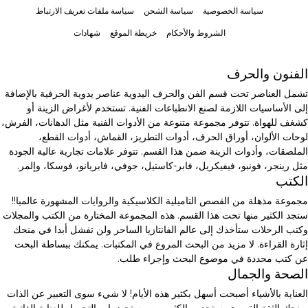
سياسة الخصوصية
سياسة الشحن
سياسة ملفات تعريف الارتباط
الشروط والأحكام
خريطة الموقع
شهادات
الفنون والحرف
تشمل العناصر تحت قسم الفن والحرف اليدوية عناصر يدوية الحرفية بالإضافة
إلى الأساسيات اللازمة لصنع الانطباعات الفنية. تستخدم لأغراض الزينة أو
كشغف للهواة. تتوفر مجموعة متنوعة من الأدوات الفنية مثل الدهانات، الفرش،
لوحات الألوان، أوراق الحرف، أدوات التطريز، القماش، أدوات القطع،
الملصقات، وأدوات الزينة ضمن هذا القسم. تتوفر علامات تجارية عالية الجودة
مثل رينجر، فونبو، فيفيكريل، فابر-كاستيل، جوفي، فابريانو، فوسكا، وإلمر.
الكتب
مجموعة مذهلة من القصص التاميلية الكلاسيكية والروايات المشهورة عالميا!!
ستجد الكثير منها تحت هذا القسم. هذه المجموعة المختارة من الكتب والمجلات
وكتب الرحلات ستأخذك إلى عالم الفانتازيا الساحر ولن تفشل أبدا في منحك
إثارة القراءة. لا مزيد من البحث المروع في المكتبات. يمكنك ببساطة البحث
عن كتب محددة في موضوع البحث وإجراء طلب.
الصحة والجمال
العناية بالأشياء أصبحت أسهل بكثير هذه الأيام! لا شيء سوى التعبير عن الذات
يمنحك الثقة القصوى. ستجدين الكثير من مستحضرات التجميل للعناية الذاتية،