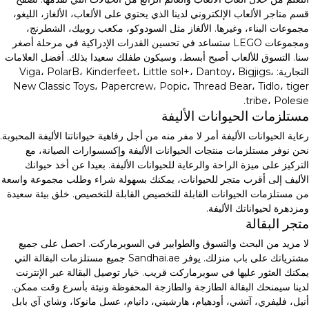
قسم متاجر الألعاب الإلكتروني لدينا الذي يحتوي على الألعاب، الألغاز، الليغو،
مجموعات البناء، وغيرها. الألغاز مثل السودوكو، مكعب روبيك، الشطرنج،
ومجموعات LEGO ستساعد في تحسين القدرات الإدراكية في مرحلة أصغر
سنا. التسوق للألعاب أصبح أبسط، وسيكون طفلك سعيدا بذلك. أفضل العلامات
التجارية: Viga، PolarB، Kinderfeet، Little sol+، Dantoy، Bigjigs،
New Classic Toys، Papercrew، Popic، Thread Bear، Tidlo، tiger
tribe، Polesie.
مستلزمات الحيوانات الأليفة
رعاية الحيوانات الأليفة أمر لا مفر منه من أجل رفاهية حيواناتنا الأليفة المحبوبة.
نحن نوفر مستلزمات منتجات الحيوانات الأليفة وإكسسوارات الصيانة، مع
التركيز على ميزة الراحة والرعاية للحيوانات الأليفة. بعيدا عن أخذ حيوانك
الأليف إلى أقرب متجر للحيوانات، يمكنك بسهولة شراء وطلب مجموعة واسعة
من مستلزمات الحيوانات القابلة للتخصيص القابلة للتخصيص. خلق بيئة سعيدة
ومزدهرة لحيواناتك الأليفة.
متجر البقالة
لا مزيد من البحث والتسوق والطوابير في السوبرماركت. احصل على جميع
مشترياتك على باب منزلك. يوفر Sandhai.ae جميع مستلزمات البقالة التي
يمكنك العثور عليها في سوبرماركت قريب. خيار توصيل البقالة عبر الإنترنت
لدينا سيمنحك البقالة الطازجة والطازجة المحفوظة ونيئة بأسرع وقت ممكن.
أنيل، فليفري، آتشي، أودهيام، هارشيني، دانيام، عسل مانوكا، وشاي آي بابل