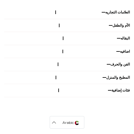
العلامات التجاريه
الأم والطفل
البقاله
اضافيه
الفن والحرف
المطبخ والمنزل
فئات إضافية
Arabic