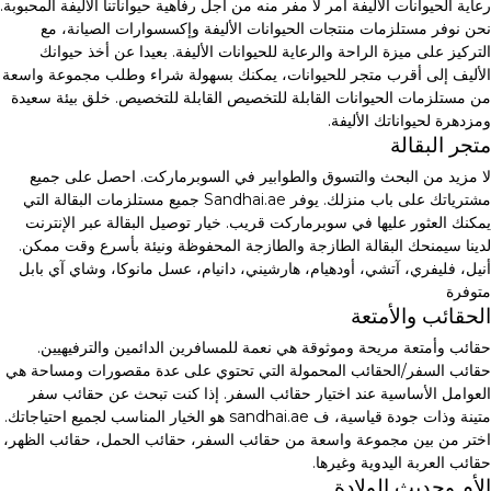
رعاية الحيوانات الأليفة أمر لا مفر منه من أجل رفاهية حيواناتنا الأليفة المحبوبة.
نحن نوفر مستلزمات منتجات الحيوانات الأليفة وإكسسوارات الصيانة، مع
التركيز على ميزة الراحة والرعاية للحيوانات الأليفة. بعيدا عن أخذ حيوانك
الأليف إلى أقرب متجر للحيوانات، يمكنك بسهولة شراء وطلب مجموعة واسعة
من مستلزمات الحيوانات القابلة للتخصيص القابلة للتخصيص. خلق بيئة سعيدة
ومزدهرة لحيواناتك الأليفة.
متجر البقالة
لا مزيد من البحث والتسوق والطوابير في السوبرماركت. احصل على جميع
مشترياتك على باب منزلك. يوفر Sandhai.ae جميع مستلزمات البقالة التي
يمكنك العثور عليها في سوبرماركت قريب. خيار توصيل البقالة عبر الإنترنت
لدينا سيمنحك البقالة الطازجة والطازجة المحفوظة ونيئة بأسرع وقت ممكن.
أنيل، فليفري، آتشي، أودهيام، هارشيني، دانيام، عسل مانوكا، وشاي آي بابل
متوفرة
الحقائب والأمتعة
حقائب وأمتعة مريحة وموثوقة هي نعمة للمسافرين الدائمين والترفيهيين.
حقائب السفر/الحقائب المحمولة التي تحتوي على عدة مقصورات ومساحة هي
العوامل الأساسية عند اختيار حقائب السفر. إذا كنت تبحث عن حقائب سفر
متينة وذات جودة قياسية، ف sandhai.ae هو الخيار المناسب لجميع احتياجاتك.
اختر من بين مجموعة واسعة من حقائب السفر، حقائب الحمل، حقائب الظهر،
حقائب العربة اليدوية وغيرها.
الأم وحديث الولادة