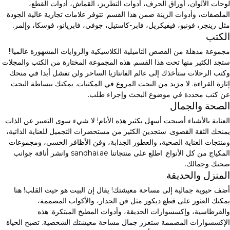
لوحات الألوان، أوراق الحرف، أدوات التطريز، القماش، أدوات القطع،
الملصقات، وأدوات الزينة ضمن هذا القسم. تتوفر علامات تجارية عالية الجودة
مثل رينجر، فونبو، فيفيكريل، فابر-كاستيل، جوفي، فابريانو، فوسكا، وإلمر.
الكتب
مجموعة مذهلة من القصص التاميلية الكلاسيكية والروايات المشهورة عالميا!!
ستجد الكثير منها تحت هذا القسم. هذه المجموعة المختارة من الكتب والمجلات
وكتب الرحلات ستأخذك إلى عالم الفانتازيا الساحر ولن تفشل أبدا في منحك
إثارة القراءة. لا مزيد من البحث المروع في المكتبات. يمكنك ببساطة البحث
عن كتب محددة في موضوع البحث وإجراء طلب.
الصحة والجمال
العناية بالأشياء أصبحت أسهل بكثير هذه الأيام! لا شيء سوى التعبير عن الذات
يمنحك الثقة القصوى. ستجدين الكثير من مستحضرات التجميل للعناية الذاتية،
ومنتجات العناية الصحية، والعطور الجذابة، وفن الأظافر الحسي، ومجموعات
المكياج من كل الأنواع. اطلع على منتجاتنا sandhai.ae وانشر أناقة جوانب
صحتك وجمالك.
المنزل والحديقة
أضف حيوية جمالية إلى مساحة معيشتك! يقال إن البيت هو حيث القلب! هنا
يمكنك العثور على قطع ديكور مثل فن الجدار، والأكواب المصممة،
والقرطاسية، وإكسسوارات الحديقة، وأدوات المطبخ المبتكرة. هذه
الإكسسوارات المصممة ستعزز جمال مساحة معيشتك الشخصية. تصبح الحياة