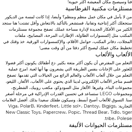
فنا وسيصبح مكان المعيشة أكثر حيوية!
مستلزمات مكتبية القرطاسية
من لا يأمل في مكان عمل منظم ومنظم؟ وأيضا، إذا كانت لمسة من الديكور
ستجعلك أكثر إنتاجية وتفانيا، فستشعر بالتأكيد بالانتعاش وأقل تشتت! هنا ستجد
الكثير من الأفكار الجديدة لإدارة مساحة عملك. تصفح مجموعة مستلزمات
المكتب مثل إكسسوارات الطاولة، الإطارات المرحة، المصابيح، ملفات
المجلات، دفاتر المكتب، حوامل الأقلام، والإكسسوارات الورقية. خذ وقتك في
تخطيط مكان عملك ليصبح أكثر دفئا من أي وقت مضى!
الألعاب والألعاب
التعلم من المفترض أن يكون أكثر متعة بكثير. دع أطفالك يكونون أكثر فضولا
للعثور على الإجابات بنفس الطريقة التي يشعرون بها أنها لعبة. امزج عملية
التعلم من خلال ألعاب الألعاب والعالم الرائع من الخيالات التي تقدمها. تصفح
قسم متاجر الألعاب الإلكتروني لدينا الذي يحتوي على الألعاب، الألغاز، الليغو،
مجموعات البناء، وغيرها. الألغاز مثل السودوكو، مكعب روبيك، الشطرنج،
ومجموعات LEGO ستساعد في تحسين القدرات الإدراكية في مرحلة أصغر
سنا. التسوق للألعاب أصبح أبسط، وسيكون طفلك سعيدا بذلك. أفضل العلامات
التجارية: Viga، PolarB، Kinderfeet، Little sol+، Dantoy، Bigjigs،
New Classic Toys، Papercrew، Popic، Thread Bear، Tidlo، tiger
tribe، Polesie.
مستلزمات الحيوانات الأليفة