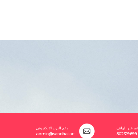
عم عبر الهاتف
دعم البريد الإلكتروني
admin@sandhai.ae
502319699