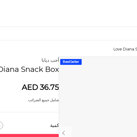
Love Diana 
أحب ديانا
BestSeller
الأكثر شعبية
Diana Snack Box
المواد الحرفية
مواد الخياطة
AED 36.75
مواد فنية
مواد DIY
شامل جميع الضرائب
أدوات الفنون والحرف اليدوية
ملصق ملصق
لغز
كمية