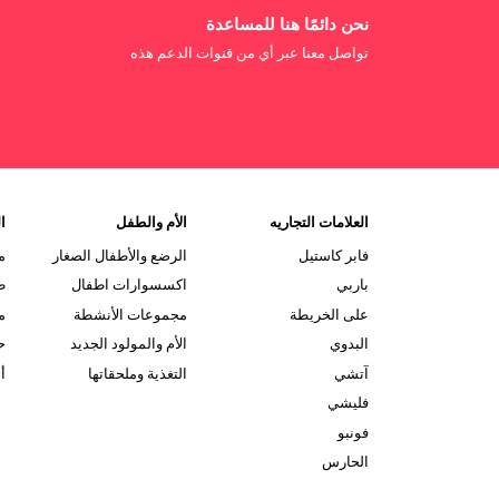
نحن دائمًا هنا للمساعدة
تواصل معنا عبر أي من قنوات الدعم هذه
العلامات التجاريه
الأم والطفل
ال
فابر كاستيل
الرضع والأطفال الصغار
م
باربي
اكسسوارات اطفال
ط
على الخريطة
مجموعات الأنشطة
م
البدوي
الأم والمولود الجديد
ح
آتشي
التغذية وملحقاتها
أ
فليشي
فونبو
الحارس