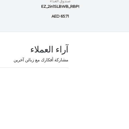
صندوق الغداء
EZ_2in1SLBWB_RBPI
E
AED 65.71
آراء العملاء
مشاركة أفكارك مع زبائن آخرين