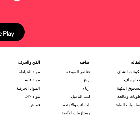
بقاله
اضافيه
الفن والحرف
كونات الشاي
عناصر الموضة
مواد الخياطة
عام جاف
أريج
مواد فنية
سحوق النكهة
ازياء
المواد الحرفية
لويات ومالحة
كتب التاميل
مواد DIY
ساسيات الطبخ
الحقائب والأمتعة
قماش
مستلزمات الأليفة