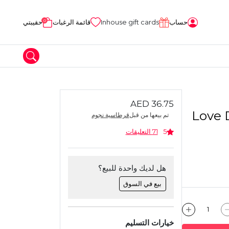
0
حساب
Inhouse gift cards
قائمة الرغبات
حقيبتي
AED 36.75
المواد الحرفية
Love 
تم بيعها من قبل
قرطاسية نجوم
طين
5
71 التعليقات
هل لديك واحدة للبيع؟
بيع في السوق
خيارات التسليم