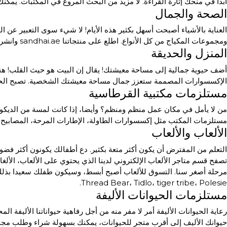
أبدا في منحك إثارة القراءة. لا مزيد من البحث المروع في المكتبات. ي
الصحة والجمال
العناية بالأشياء أصبحت أسهل بكثير هذه الأيام! لا شيء سوى التعبير عن ا
ومجموعات المكياج من كل الأنواع. اطلع على منتجاتنا sandhai.ae وانشر أناقة جوانب صحتك وجمالك.
المنزل والحديقة
أضف حيوية جمالية إلى مساحة معيشتك! يقال إن البيت هو حيث القلب! هنا
الإكسسوارات المصممة ستعزز جمال مساحة معيشتك الشخصية. تصبح الحياة
مستلزمات مكتبية القرطاسية
من لا يأمل في مكان عمل منظم ومنظم؟ وأيضا، إذا كانت لمسة من الديكور س
مستلزمات المكتب مثل إكسسوارات الطاولة، الإطارات المرحة، المصابيح،
الألعاب والألعاب
التعلم من المفترض أن يكون أكثر متعة بكثير. دع أطفالك يكونون أكثر فضولا 
Thread Bear، Tidlo، tiger tribe، Polesie.
مستلزمات الحيوانات الأليفة
رعاية الحيوانات الأليفة أمر لا مفر منه من أجل رفاهية حيواناتنا الأليفة ا
حيوانك الأليف إلى أقرب متجر للحيوانات، يمكنك بسهولة شراء وطلب مجمو