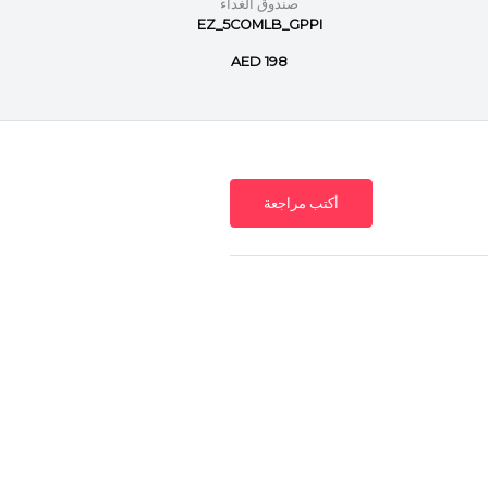
صندوق الغداء
WH
EZ_5COMLB_GPPI
AED 198
أكتب مراجعة