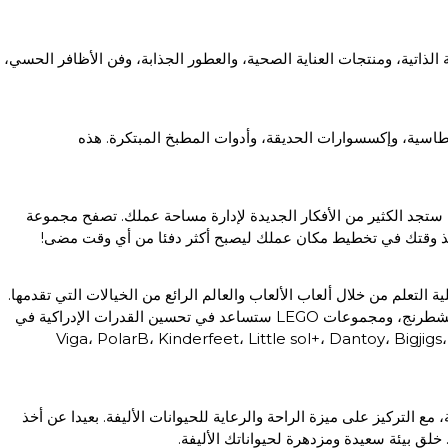
لذاتية، ومنتجات العناية الصحية، والعطور الجذابة، وفن الأظافر الحسي،
طاسية، وإكسسوارات الحديقة، وأدوات المطبخ المبتكرة. هذه
ا ستجد الكثير من الأفكار الجديدة لإدارة مساحة عملك. تصفح مجموعة
. خذ وقتك في تخطيط مكان عملك ليصبح أكثر دفئا من أي وقت مضى!
 التعلم من خلال ألعاب الألعاب والعالم الرائع من الخيالات التي تقدمها.
تصفح قسم متاجر الألعاب الإلكتروني لدينا الذي يحتوي على الألعاب، الألغاز، الليغو، مجموعات البناء، وغيرها. الألغاز مثل السودوكو، مكعب روبيك، الشطرنج، ومجموعات LEGO ستساعد في تحسين القدرات الإدراكية في
مات التجارية: Viga، PolarB، Kinderfeet، Little sol+، Dantoy، Bigjigs، New Classic Toys، Papercrew، Popic،
مع التركيز على ميزة الراحة والرعاية للحيوانات الأليفة. بعيدا عن أخذ
ق بيئة سعيدة ومزدهرة لحيواناتك الأليفة.