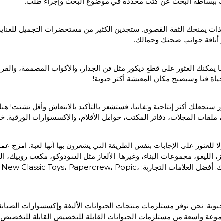
مكنك ببساطة البحث عن كتب محددة في موضوع البحث وإجراء طلب.
لذات يمنحك الثقة القصوى. ستجدين الكثير من مستحضرات التجميل للعناية ا
 يمكنك العثور على قطع ديكور مثل فن الجدار، والأكواب المصممة، والقر
 فنا وسيصبح مكان المعيشة أكثر حيوية!
تجعلك أكثر إنتاجية وتفانيا، فستشعر بالتأكيد بالانتعاش وأقل تشتت! هن
 ملفات المجلات، دفاتر المكتب، حوامل الأقلام، والإكسسوارات الورقية
للعثور على الإجابات بنفس الطريقة التي يشعرون بها أنها لعبة. امزج عملية
مرحلة أصغر سنا. التسوق للألعاب أصبح أبسط، وسيكون طفلك سعيدا بذلك. أفضل العلا
لمحبوبة. نحن نوفر مستلزمات منتجات الحيوانات الأليفة وإكسسوارات الصيانة، 
عة واسعة من مستلزمات الحيوانات القابلة للتخصيص القابلة للتخصيص. خل