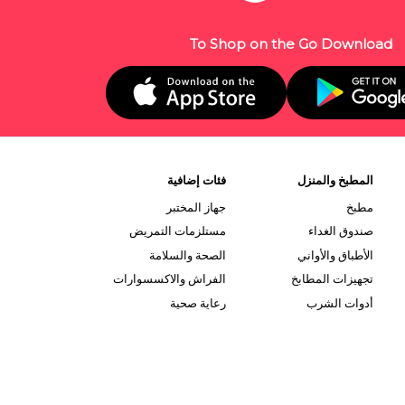
To Shop on the Go Download
المطبخ والمنزل
فئات إضافية
مطبخ
جهاز المختبر
صندوق الغداء
مستلزمات التمريض
الأطباق والأواني
الصحة والسلامة
تجهيزات المطابخ
الفراش والاكسسوارات
أدوات الشرب
رعاية صحية