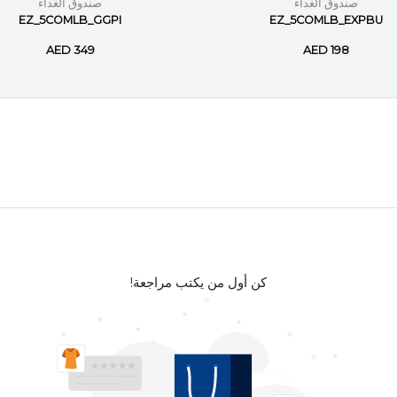
صندوق الغداء
صندوق الغداء
EZ_5COMLB_GGPI
EZ_5COMLB_EXPBU
AED 349
AED 198
كن أول من يكتب مراجعة!