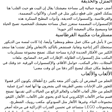
المنزل والحديقة
أضف حيوية جمالية إلى مساحة معيشتك! يقال إن البيت هو حيث القلب! هنا
يمكنك العثور على قطع ديكور مثل فن الجدار، والأكواب المصممة،
والقرطاسية، وإكسسوارات الحديقة، وأدوات المطبخ المبتكرة. هذه
الإكسسوارات المصممة ستعزز جمال مساحة معيشتك الشخصية. تصبح الحياة
فنا وسيصبح مكان المعيشة أكثر حيوية!
مستلزمات مكتبية القرطاسية
من لا يأمل في مكان عمل منظم ومنظم؟ وأيضا، إذا كانت لمسة من الديكور
ستجعلك أكثر إنتاجية وتفانيا، فستشعر بالتأكيد بالانتعاش وأقل تشتت! هنا ستجد
الكثير من الأفكار الجديدة لإدارة مساحة عملك. تصفح مجموعة مستلزمات
المكتب مثل إكسسوارات الطاولة، الإطارات المرحة، المصابيح، ملفات
المجلات، دفاتر المكتب، حوامل الأقلام، والإكسسوارات الورقية. خذ وقتك في
تخطيط مكان عملك ليصبح أكثر دفئا من أي وقت مضى!
الألعاب والألعاب
التعلم من المفترض أن يكون أكثر متعة بكثير. دع أطفالك يكونون أكثر فضولا
للعثور على الإجابات بنفس الطريقة التي يشعرون بها أنها لعبة. امزج عملية
التعلم من خلال ألعاب الألعاب والعالم الرائع من الخيالات التي تقدمها. تصفح
قسم متاجر الألعاب الإلكتروني لدينا الذي يحتوي على الألعاب، الألغاز، الليغو،
مجموعات البناء، وغيرها. الألغاز مثل السودوكو، مكعب روبيك، الشطرنج،
ومجموعات LEGO ستساعد في تحسين القدرات الإدراكية في مرحلة أصغر