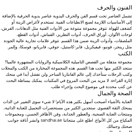
الفنون والحرف
تشمل العناصر تحت قسم الفن والحرف اليدوية عناصر يدوية الحرفية بالإضافة
إلى الأساسيات اللازمة لصنع الانطباعات الفنية. تستخدم لأغراض الزينة أو
كشغف للهواة. تتوفر مجموعة متنوعة من الأدوات الفنية مثل الدهانات، الفرش،
لوحات الألوان، أوراق الحرف، أدوات التطريز، القماش، أدوات القطع،
الملصقات، وأدوات الزينة ضمن هذا القسم. تتوفر علامات تجارية عالية الجودة
مثل رينجر، فونبو، فيفيكريل، فابر-كاستيل، جوفي، فابريانو، فوسكا، وإلمر.
الكتب
مجموعة مذهلة من القصص التاميلية الكلاسيكية والروايات المشهورة عالميا!!
ستجد الكثير منها تحت هذا القسم. هذه المجموعة المختارة من الكتب والمجلات
وكتب الرحلات ستأخذك إلى عالم الفانتازيا الساحر ولن تفشل أبدا في منحك
إثارة القراءة. لا مزيد من البحث المروع في المكتبات. يمكنك ببساطة البحث
عن كتب محددة في موضوع البحث وإجراء طلب.
الصحة والجمال
العناية بالأشياء أصبحت أسهل بكثير هذه الأيام! لا شيء سوى التعبير عن الذات
يمنحك الثقة القصوى. ستجدين الكثير من مستحضرات التجميل للعناية الذاتية،
ومنتجات العناية الصحية، والعطور الجذابة، وفن الأظافر الحسي، ومجموعات
المكياج من كل الأنواع. اطلع على منتجاتنا sandhai.ae وانشر أناقة جوانب
صحتك وجمالك.