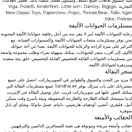
سنا. التسوق للألعاب أصبح أبسط، وسيكون طفلك سعيدا بذلك. أفضل العلامات
التجارية: Viga، PolarB، Kinderfeet، Little sol+، Dantoy، Bigjigs،
New Classic Toys، Papercrew، Popic، Thread Bear، Tidlo، tiger
tribe، Polesie.
مستلزمات الحيوانات الأليفة
رعاية الحيوانات الأليفة أمر لا مفر منه من أجل رفاهية حيواناتنا الأليفة المحبوبة.
نحن نوفر مستلزمات منتجات الحيوانات الأليفة وإكسسوارات الصيانة، مع
التركيز على ميزة الراحة والرعاية للحيوانات الأليفة. بعيدا عن أخذ حيوانك
الأليف إلى أقرب متجر للحيوانات، يمكنك بسهولة شراء وطلب مجموعة واسعة
من مستلزمات الحيوانات القابلة للتخصيص القابلة للتخصيص. خلق بيئة سعيدة
ومزدهرة لحيواناتك الأليفة.
متجر البقالة
لا مزيد من البحث والتسوق والطوابير في السوبرماركت. احصل على جميع
مشترياتك على باب منزلك. يوفر Sandhai.ae جميع مستلزمات البقالة التي
يمكنك العثور عليها في سوبرماركت قريب. خيار توصيل البقالة عبر الإنترنت
لدينا سيمنحك البقالة الطازجة والطازجة المحفوظة ونيئة بأسرع وقت ممكن.
أنيل، فليفري، آتشي، أودهيام، هارشيني، دانيام، عسل مانوكا، وشاي آي بابل
متوفرة
الحقائب والأمتعة
حقائب وأمتعة مريحة وموثوقة هي نعمة للمسافرين الدائمين والترفيهيين.