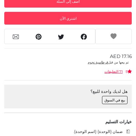
أضف إلى السلة
اشتري الآن
AED 17.16
تم بيعها من قبل
قرطاسية نجوم
5
71 التعليقات
هل لديك واحدة للبيع؟
بيع في السوق
خيارات التسليم
ضمان {الوحدة} {اسم الوحدة}.