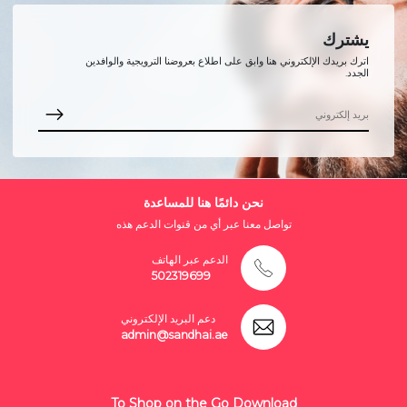
يشترك
اترك بريدك الإلكتروني هنا وابق على اطلاع بعروضنا الترويجية والوافدين
الجدد.
نحن دائمًا هنا للمساعدة
تواصل معنا عبر أي من قنوات الدعم هذه
الدعم عبر الهاتف
502319699
دعم البريد الإلكتروني
admin@sandhai.ae
To Shop on the Go Download