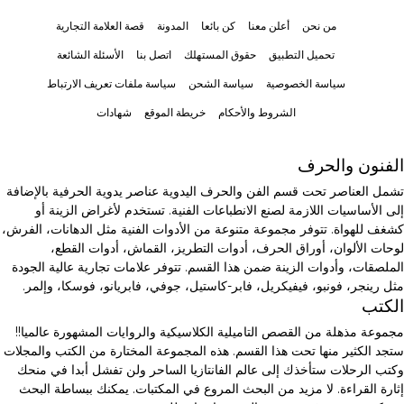
من نحن
أعلن معنا
كن بائعا
المدونة
قصة العلامة التجارية
تحميل التطبيق
حقوق المستهلك
اتصل بنا
الأسئلة الشائعة
سياسة الخصوصية
سياسة الشحن
سياسة ملفات تعريف الارتباط
الشروط والأحكام
خريطة الموقع
شهادات
الفنون والحرف
تشمل العناصر تحت قسم الفن والحرف اليدوية عناصر يدوية الحرفية بالإضافة
إلى الأساسيات اللازمة لصنع الانطباعات الفنية. تستخدم لأغراض الزينة أو
كشغف للهواة. تتوفر مجموعة متنوعة من الأدوات الفنية مثل الدهانات، الفرش،
لوحات الألوان، أوراق الحرف، أدوات التطريز، القماش، أدوات القطع،
الملصقات، وأدوات الزينة ضمن هذا القسم. تتوفر علامات تجارية عالية الجودة
مثل رينجر، فونبو، فيفيكريل، فابر-كاستيل، جوفي، فابريانو، فوسكا، وإلمر.
الكتب
مجموعة مذهلة من القصص التاميلية الكلاسيكية والروايات المشهورة عالميا!!
ستجد الكثير منها تحت هذا القسم. هذه المجموعة المختارة من الكتب والمجلات
وكتب الرحلات ستأخذك إلى عالم الفانتازيا الساحر ولن تفشل أبدا في منحك
إثارة القراءة. لا مزيد من البحث المروع في المكتبات. يمكنك ببساطة البحث