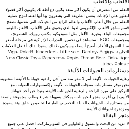
الألعاب والألعاب
التعلم من المفترض أن يكون أكثر متعة بكثير. دع أطفالك يكونون أكثر فضولا
للعثور على الإجابات بنفس الطريقة التي يشعرون بها أنها لعبة. امزج عملية
التعلم من خلال ألعاب الألعاب والعالم الرائع من الخيالات التي تقدمها. تصفح
قسم متاجر الألعاب الإلكتروني لدينا الذي يحتوي على الألعاب، الألغاز، الليغو،
مجموعات البناء، وغيرها. الألغاز مثل السودوكو، مكعب روبيك، الشطرنج،
ومجموعات LEGO ستساعد في تحسين القدرات الإدراكية في مرحلة أصغر
سنا. التسوق للألعاب أصبح أبسط، وسيكون طفلك سعيدا بذلك. أفضل العلامات
التجارية: Viga، PolarB، Kinderfeet، Little sol+، Dantoy، Bigjigs،
New Classic Toys، Papercrew، Popic، Thread Bear، Tidlo، tiger
tribe، Polesie.
مستلزمات الحيوانات الأليفة
رعاية الحيوانات الأليفة أمر لا مفر منه من أجل رفاهية حيواناتنا الأليفة المحبوبة.
نحن نوفر مستلزمات منتجات الحيوانات الأليفة وإكسسوارات الصيانة، مع
التركيز على ميزة الراحة والرعاية للحيوانات الأليفة. بعيدا عن أخذ حيوانك
الأليف إلى أقرب متجر للحيوانات، يمكنك بسهولة شراء وطلب مجموعة واسعة
من مستلزمات الحيوانات القابلة للتخصيص القابلة للتخصيص. خلق بيئة سعيدة
ومزدهرة لحيواناتك الأليفة.
متجر البقالة
لا مزيد من البحث والتسوق والطوابير في السوبرماركت. احصل على جميع