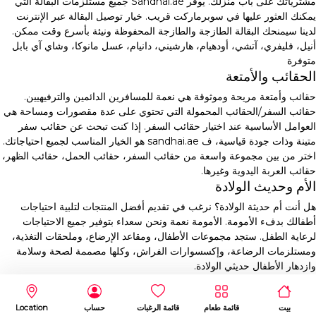
مشترياتك على باب منزلك. يوفر Sandhai.ae جميع مستلزمات البقالة التي
يمكنك العثور عليها في سوبرماركت قريب. خيار توصيل البقالة عبر الإنترنت
لدينا سيمنحك البقالة الطازجة والطازجة المحفوظة ونيئة بأسرع وقت ممكن.
أنيل، فليفري، آتشي، أودهيام، هارشيني، دانيام، عسل مانوكا، وشاي آي بابل
متوفرة
الحقائب والأمتعة
حقائب وأمتعة مريحة وموثوقة هي نعمة للمسافرين الدائمين والترفيهيين.
حقائب السفر/الحقائب المحمولة التي تحتوي على عدة مقصورات ومساحة هي
العوامل الأساسية عند اختيار حقائب السفر. إذا كنت تبحث عن حقائب سفر
متينة وذات جودة قياسية، ف sandhai.ae هو الخيار المناسب لجميع احتياجاتك.
اختر من بين مجموعة واسعة من حقائب السفر، حقائب الحمل، حقائب الظهر،
حقائب العربة اليدوية وغيرها.
الأم وحديث الولادة
هل أنت أم حديثة الولادة؟ نرغب في تقديم أفضل المنتجات لتلبية احتياجات
أطفالك بدفء الأمومة. الأمومة نعمة ونحن سعداء بتوفير جميع الاحتياجات
لرعاية الطفل. ستجد مجموعات الأطفال، ومقاعد الإرضاع، وملحقات التغذية،
ومستلزمات الرضاعة، وإكسسوارات الفراش، وكلها مصممة لصحة وسلامة
وازدهار الأطفال حديثي الولادة.
بيت
قائمة طعام
قائمة الرغبات
حساب
Location