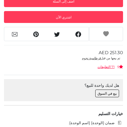
أضف إلى السلة
اشتري الآن
AED 251.30
تم بيعها من قبل
قرطاسية نجوم
5
71 التعليقات
هل لديك واحدة للبيع؟
بيع في السوق
خيارات التسليم
ضمان {الوحدة} {اسم الوحدة}.