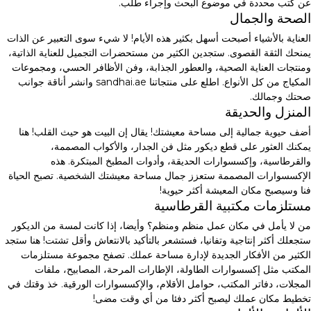
عن كتب محددة في موضوع البحث وإجراء طلب.
الصحة والجمال
العناية بالأشياء أصبحت أسهل بكثير هذه الأيام! لا شيء سوى التعبير عن الذات
يمنحك الثقة القصوى. ستجدين الكثير من مستحضرات التجميل للعناية الذاتية،
ومنتجات العناية الصحية، والعطور الجذابة، وفن الأظافر الحسي، ومجموعات
المكياج من كل الأنواع. اطلع على منتجاتنا sandhai.ae وانشر أناقة جوانب
صحتك وجمالك.
المنزل والحديقة
أضف حيوية جمالية إلى مساحة معيشتك! يقال إن البيت هو حيث القلب! هنا
يمكنك العثور على قطع ديكور مثل فن الجدار، والأكواب المصممة،
والقرطاسية، وإكسسوارات الحديقة، وأدوات المطبخ المبتكرة. هذه
الإكسسوارات المصممة ستعزز جمال مساحة معيشتك الشخصية. تصبح الحياة
فنا وسيصبح مكان المعيشة أكثر حيوية!
مستلزمات مكتبية القرطاسية
من لا يأمل في مكان عمل منظم ومنظم؟ وأيضا، إذا كانت لمسة من الديكور
ستجعلك أكثر إنتاجية وتفانيا، فستشعر بالتأكيد بالانتعاش وأقل تشتت! هنا ستجد
الكثير من الأفكار الجديدة لإدارة مساحة عملك. تصفح مجموعة مستلزمات
المكتب مثل إكسسوارات الطاولة، الإطارات المرحة، المصابيح، ملفات
المجلات، دفاتر المكتب، حوامل الأقلام، والإكسسوارات الورقية. خذ وقتك في
تخطيط مكان عملك ليصبح أكثر دفئا من أي وقت مضى!