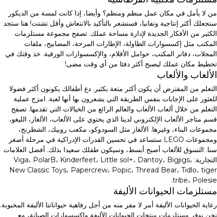
من لا يأمل في مكان عمل منظم ومنظم؟ وأيضا، إذا كانت لمسة من الديكور
ستجعلك أكثر إنتاجية وتفانيا، فستشعر بالتأكيد بالانتعاش وأقل تشتت! هنا ستجد
الكثير من الأفكار الجديدة لإدارة مساحة عملك. تصفح مجموعة مستلزمات
المكتب مثل إكسسوارات الطاولة، الإطارات المرحة، المصابيح، ملفات
المجلات، دفاتر المكتب، حوامل الأقلام، والإكسسوارات الورقية. خذ وقتك في
تخطيط مكان عملك ليصبح أكثر دفئا من أي وقت مضى!
الألعاب والألعاب
التعلم من المفترض أن يكون أكثر متعة بكثير. دع أطفالك يكونون أكثر فضولا
للعثور على الإجابات بنفس الطريقة التي يشعرون بها أنها لعبة. امزج عملية
التعلم من خلال ألعاب الألعاب والعالم الرائع من الخيالات التي تقدمها. تصفح
قسم متاجر الألعاب الإلكتروني لدينا الذي يحتوي على الألعاب، الألغاز، الليغو،
مجموعات البناء، وغيرها. الألغاز مثل السودوكو، مكعب روبيك، الشطرنج،
ومجموعات LEGO ستساعد في تحسين القدرات الإدراكية في مرحلة أصغر
سنا. التسوق للألعاب أصبح أبسط، وسيكون طفلك سعيدا بذلك. أفضل العلامات
التجارية: Viga، PolarB، Kinderfeet، Little sol+، Dantoy، Bigjigs،
New Classic Toys، Papercrew، Popic، Thread Bear، Tidlo، tiger
tribe، Polesie.
مستلزمات الحيوانات الأليفة
رعاية الحيوانات الأليفة أمر لا مفر منه من أجل رفاهية حيواناتنا الأليفة المحبوبة.
نحن نوفر مستلزمات منتجات الحيوانات الأليفة وإكسسوارات الصيانة، مع