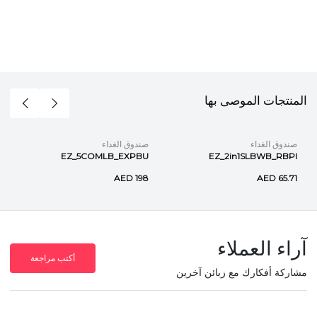
المنتجات الموصى بها
صندوق الغداء
صندوق الغداء
EZ_5COMLB_EXPBU
EZ_2in1SLBWB_RBPI
AED 198
AED 65.71
آراء العملاء
أكتب مراجعة
مشاركة أفكارك مع زبائن آخرين