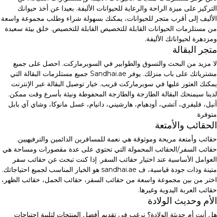
التركيز على ميزة الراحة والرعاية للحيوانات الأليفة. بعيدا عن أخذ حيوانك
الأليف إلى أقرب متجر للحيوانات، يمكنك بسهولة شراء وطلب مجموعة واسعة
من مستلزمات الحيوانات القابلة للتخصيص القابلة للتخصيص. خلق بيئة سعيدة
ومزدهرة لحيواناتك الأليفة.
متجر البقالة
لا مزيد من البحث والتسوق والطوابير في السوبرماركت. احصل على جميع
مشترياتك على باب منزلك. يوفر Sandhai.ae جميع مستلزمات البقالة التي
يمكنك العثور عليها في سوبرماركت قريب. خيار توصيل البقالة عبر الإنترنت
لدينا سيمنحك البقالة الطازجة والطازجة المحفوظة ونيئة بأسرع وقت ممكن.
أنيل، فليفري، آتشي، أودهيام، هارشيني، دانيام، عسل مانوكا، وشاي آي بابل
متوفرة
الحقائب والأمتعة
حقائب وأمتعة مريحة وموثوقة هي نعمة للمسافرين الدائمين والترفيهيين.
حقائب السفر/الحقائب المحمولة التي تحتوي على عدة مقصورات ومساحة هي
العوامل الأساسية عند اختيار حقائب السفر. إذا كنت تبحث عن حقائب سفر
متينة وذات جودة قياسية، ف sandhai.ae هو الخيار المناسب لجميع احتياجاتك.
اختر من بين مجموعة واسعة من حقائب السفر، حقائب الحمل، حقائب الظهر،
حقائب العربة اليدوية وغيرها.
الأم وحديث الولادة
هل أنت أم حديثة الولادة؟ نرغب في تقديم أفضل المنتجات لتلبية احتياجات