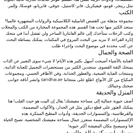
مثل رينجر، فونبو، فيفيكريل، فابر-كاستيل، جوفي، فابريانو، فوسكا، وإلمر.
الكتب
مجموعة مذهلة من القصص التاميلية الكلاسيكية والروايات المشهورة عالميا!!
ستجد الكثير منها تحت هذا القسم. هذه المجموعة المختارة من الكتب والمجلات
وكتب الرحلات ستأخذك إلى عالم الفانتازيا الساحر ولن تفشل أبدا في منحك
إثارة القراءة. لا مزيد من البحث المروع في المكتبات. يمكنك ببساطة البحث
عن كتب محددة في موضوع البحث وإجراء طلب.
الصحة والجمال
العناية بالأشياء أصبحت أسهل بكثير هذه الأيام! لا شيء سوى التعبير عن الذات
يمنحك الثقة القصوى. ستجدين الكثير من مستحضرات التجميل للعناية الذاتية،
ومنتجات العناية الصحية، والعطور الجذابة، وفن الأظافر الحسي، ومجموعات
المكياج من كل الأنواع. اطلع على منتجاتنا sandhai.ae وانشر أناقة جوانب
صحتك وجمالك.
المنزل والحديقة
أضف حيوية جمالية إلى مساحة معيشتك! يقال إن البيت هو حيث القلب! هنا
يمكنك العثور على قطع ديكور مثل فن الجدار، والأكواب المصممة،
والقرطاسية، وإكسسوارات الحديقة، وأدوات المطبخ المبتكرة. هذه
الإكسسوارات المصممة ستعزز جمال مساحة معيشتك الشخصية. تصبح الحياة
فنا وسيصبح مكان المعيشة أكثر حيوية!
مستلزمات مكتبية القرطاسية