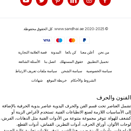
© 2020-2025 www.sandhai.ae. كل الحقوق محفوظة.
من نحن
أعلن معنا
كن بائعا
المدونة
قصة العلامة التجارية
تحميل التطبيق
حقوق المستهلك
اتصل بنا
الأسئلة الشائعة
سياسة الخصوصية
سياسة الشحن
سياسة ملفات تعريف الارتباط
الشروط والأحكام
خريطة الموقع
شهادات
الفنون والحرف
تشمل العناصر تحت قسم الفن والحرف اليدوية عناصر يدوية الحرفية بالإضافة
إلى الأساسيات اللازمة لصنع الانطباعات الفنية. تستخدم لأغراض الزينة أو
كشغف للهواة. تتوفر مجموعة متنوعة من الأدوات الفنية مثل الدهانات، الفرش،
لوحات الألوان، أوراق الحرف، أدوات التطريز، القماش، أدوات القطع،
الملصقات، وأدوات الزينة ضمن هذا القسم. تتوفر علامات تجارية عالية الجودة