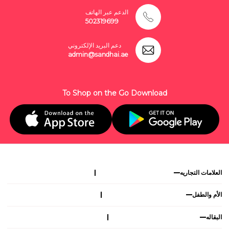
الدعم عبر الهاتف
502319699
دعم البريد الإلكتروني
admin@sandhai.ae
To Shop on the Go Download
العلامات التجاريه
الأم والطفل
البقاله