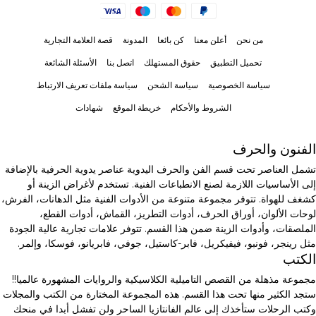
من نحن
أعلن معنا
كن بائعا
المدونة
قصة العلامة التجارية
تحميل التطبيق
حقوق المستهلك
اتصل بنا
الأسئلة الشائعة
سياسة الخصوصية
سياسة الشحن
سياسة ملفات تعريف الارتباط
الشروط والأحكام
خريطة الموقع
شهادات
الفنون والحرف
تشمل العناصر تحت قسم الفن والحرف اليدوية عناصر يدوية الحرفية بالإضافة
إلى الأساسيات اللازمة لصنع الانطباعات الفنية. تستخدم لأغراض الزينة أو
كشغف للهواة. تتوفر مجموعة متنوعة من الأدوات الفنية مثل الدهانات، الفرش،
لوحات الألوان، أوراق الحرف، أدوات التطريز، القماش، أدوات القطع،
الملصقات، وأدوات الزينة ضمن هذا القسم. تتوفر علامات تجارية عالية الجودة
مثل رينجر، فونبو، فيفيكريل، فابر-كاستيل، جوفي، فابريانو، فوسكا، وإلمر.
الكتب
مجموعة مذهلة من القصص التاميلية الكلاسيكية والروايات المشهورة عالميا!!
ستجد الكثير منها تحت هذا القسم. هذه المجموعة المختارة من الكتب والمجلات
وكتب الرحلات ستأخذك إلى عالم الفانتازيا الساحر ولن تفشل أبدا في منحك