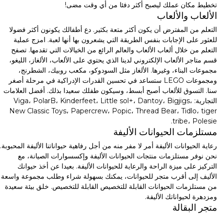
تخطيط مكان عملك ليصبح أكثر دفئا من أي وقت مضى!
الألعاب والألعاب
التعلم من المفترض أن يكون أكثر متعة بكثير. دع أطفالك يكونون أكثر فضولا
للعثور على الإجابات بنفس الطريقة التي يشعرون بها أنها لعبة. امزج عملية
التعلم من خلال ألعاب الألعاب والعالم الرائع من الخيالات التي تقدمها. تصفح
قسم متاجر الألعاب الإلكتروني لدينا الذي يحتوي على الألعاب، الألغاز، الليغو،
مجموعات البناء، وغيرها. الألغاز مثل السودوكو، مكعب روبيك، الشطرنج،
ومجموعات LEGO ستساعد في تحسين القدرات الإدراكية في مرحلة أصغر
سنا. التسوق للألعاب أصبح أبسط، وسيكون طفلك سعيدا بذلك. أفضل العلامات
التجارية: Viga، PolarB، Kinderfeet، Little sol+، Dantoy، Bigjigs،
New Classic Toys، Papercrew، Popic، Thread Bear، Tidlo، tiger
tribe، Polesie.
مستلزمات الحيوانات الأليفة
رعاية الحيوانات الأليفة أمر لا مفر منه من أجل رفاهية حيواناتنا الأليفة المحبوبة.
نحن نوفر مستلزمات منتجات الحيوانات الأليفة وإكسسوارات الصيانة، مع
التركيز على ميزة الراحة والرعاية للحيوانات الأليفة. بعيدا عن أخذ حيوانك
الأليف إلى أقرب متجر للحيوانات، يمكنك بسهولة شراء وطلب مجموعة واسعة
من مستلزمات الحيوانات القابلة للتخصيص القابلة للتخصيص. خلق بيئة سعيدة
ومزدهرة لحيواناتك الأليفة.
متجر البقالة