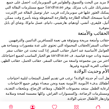
لا مزيد من البحث والتسوق والطوابير في السوبرماركت. احصل على جميع
مشترياتك على باب منزلك. يوفر Sandhai.ae جميع مستلزمات البقالة التي
يمكنك العثور عليها في سوبرماركت قريب. خيار توصيل البقالة عبر الإنترنت
لدينا سيمنحك البقالة الطازجة والطازجة المحفوظة ونيئة بأسرع وقت ممكن.
أنيل، فليفري، آتشي، أودهيام، هارشيني، دانيام، عسل مانوكا، وشاي آي بابل
متوفرة
الحقائب والأمتعة
حقائب وأمتعة مريحة وموثوقة هي نعمة للمسافرين الدائمين والترفيهيين.
حقائب السفر/الحقائب المحمولة التي تحتوي على عدة مقصورات ومساحة هي
العوامل الأساسية عند اختيار حقائب السفر. إذا كنت تبحث عن حقائب سفر
متينة وذات جودة قياسية، ف sandhai.ae هو الخيار المناسب لجميع احتياجاتك.
اختر من بين مجموعة واسعة من حقائب السفر، حقائب الحمل، حقائب الظهر،
حقائب العربة اليدوية وغيرها.
الأم وحديث الولادة
هل أنت أم حديثة الولادة؟ نرغب في تقديم أفضل المنتجات لتلبية احتياجات
أطفالك بدفء الأمومة. الأمومة نعمة ونحن سعداء بتوفير جميع الاحتياجات
لرعاية الطفل. ستجد مجموعات الأطفال، ومقاعد الإرضاع، وملحقات التغذية،
ومستلزمات الرضاعة، وإكسسوارات الفراش، وكلها مصممة لصحة وسلامة
وازدهار الأطفال حديثي الولادة.