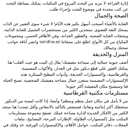
إثارة القراءة. لا مزيد من البحث المروع في المكتبات. يمكنك ببساطة البحث
عن كتب محددة في موضوع البحث وإجراء طلب.
الصحة والجمال
العناية بالأشياء أصبحت أسهل بكثير هذه الأيام! لا شيء سوى التعبير عن الذات
يمنحك الثقة القصوى. ستجدين الكثير من مستحضرات التجميل للعناية الذاتية،
ومنتجات العناية الصحية، والعطور الجذابة، وفن الأظافر الحسي، ومجموعات
المكياج من كل الأنواع. اطلع على منتجاتنا sandhai.ae وانشر أناقة جوانب
صحتك وجمالك.
المنزل والحديقة
أضف حيوية جمالية إلى مساحة معيشتك! يقال إن البيت هو حيث القلب! هنا
يمكنك العثور على قطع ديكور مثل فن الجدار، والأكواب المصممة،
والقرطاسية، وإكسسوارات الحديقة، وأدوات المطبخ المبتكرة. هذه
الإكسسوارات المصممة ستعزز جمال مساحة معيشتك الشخصية. تصبح الحياة
فنا وسيصبح مكان المعيشة أكثر حيوية!
مستلزمات مكتبية القرطاسية
من لا يأمل في مكان عمل منظم ومنظم؟ وأيضا، إذا كانت لمسة من الديكور
ستجعلك أكثر إنتاجية وتفانيا، فستشعر بالتأكيد بالانتعاش وأقل تشتت! هنا ستجد
الكثير من الأفكار الجديدة لإدارة مساحة عملك. تصفح مجموعة مستلزمات
المكتب مثل إكسسوارات الطاولة، الإطارات المرحة، المصابيح، ملفات
المجلات، دفاتر المكتب، حوامل الأقلام، والإكسسوارات الورقية. خذ وقتك في