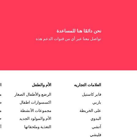
نحن دائمًا هنا للمساعدة
تواصل معنا عبر أي من قنوات الدعم هذه
العلامات التجاريه
الأم والطفل
ال
فابر كاستيل
الرضع والأطفال الصغار
م
باربي
اكسسوارات اطفال
ط
على الخريطة
مجموعات الأنشطة
م
البدوي
الأم والمولود الجديد
ح
آتشي
التغذية وملحقاتها
أ
فليشي