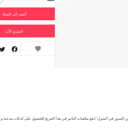
أضف إلى السلة
اشتري الآن
التندور في المنزل! انقع مكعبات البانير في هذا المزيج للحصول على لدغات مدخنة وع