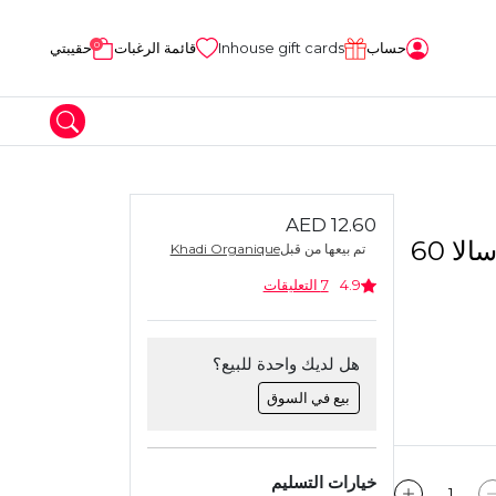
0
حساب
Inhouse gift cards
قائمة الرغبات
حقيبتي
AED 12.60
المواد الحرفية
نيمكيش بانير تيكا ماسالا 60
تم بيعها من قبل
Khadi Organique
طين
4.9
7 التعليقات
هل لديك واحدة للبيع؟
بيع في السوق
خيارات التسليم