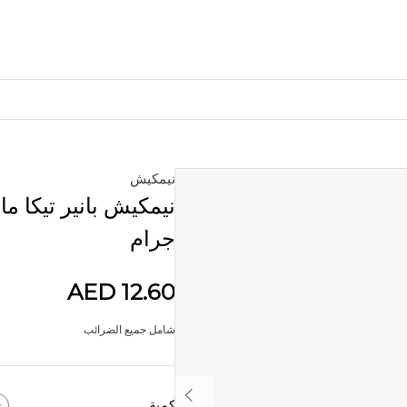
نيمكيش
الأكثر شعبية
المواد الحرفية
جرام
مواد الخياطة
مواد فنية
AED 12.60
مواد DIY
أدوات الفنون والحرف اليدوية
شامل جميع الضرائب
ملصق ملصق
لغز
كمية