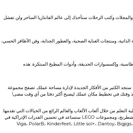
والمجلات وكتب الرحلات ستأخذك إلى عالم الفانتازيا الساحر ولن تفشل
لذاتية، ومنتجات العناية الصحية، والعطور الجذابة، وفن الأظافر الحسي،
طاسية، وإكسسوارات الحديقة، وأدوات المطبخ المبتكرة. هذه
ا ستجد الكثير من الأفكار الجديدة لإدارة مساحة عملك. تصفح مجموعة
. خذ وقتك في تخطيط مكان عملك ليصبح أكثر دفئا من أي وقت مضى!
 التعلم من خلال ألعاب الألعاب والعالم الرائع من الخيالات التي تقدمها.
تصفح قسم متاجر الألعاب الإلكتروني لدينا الذي يحتوي على الألعاب، الألغاز، الليغو، مجموعات البناء، وغيرها. الألغاز مثل السودوكو، مكعب روبيك، الشطرنج، ومجموعات LEGO ستساعد في تحسين القدرات الإدراكية في
مات التجارية: Viga، PolarB، Kinderfeet، Little sol+، Dantoy، Bigjigs، New Classic Toys، Papercrew، Popic،