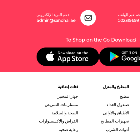
عم عبر الهاتف
دعم البريد الإلكتروني
admin@sandhai.ae
502319699
To Shop on the Go Download
المطبخ والمنزل
فئات إضافية
مطبخ
جهاز المختبر
صندوق الغداء
مستلزمات التمريض
الأطباق والأواني
الصحة والسلامة
تجهيزات المطابخ
الفراش والاكسسوارات
أدوات الشرب
رعاية صحية