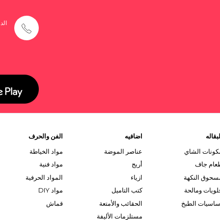
الد
بقاله
اضافيه
الفن والحرف
كونات الشاي
عناصر الموضة
مواد الخياطة
عام جاف
أريج
مواد فنية
سحوق النكهة
ازياء
المواد الحرفية
لويات ومالحة
كتب التاميل
مواد DIY
ساسيات الطبخ
الحقائب والأمتعة
قماش
مستلزمات الأليفة