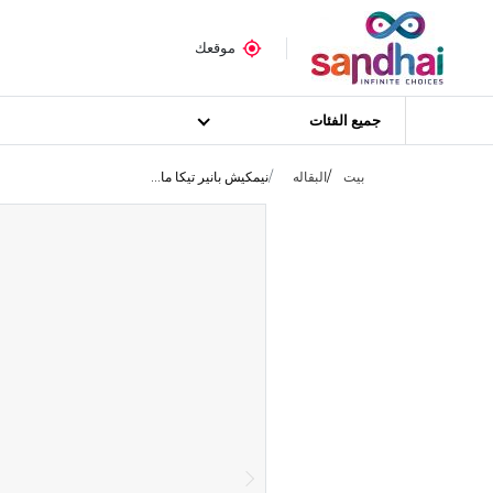
موقعك
جميع الفئات
بيت
البقاله
نيمكيش بانير تيكا ما...