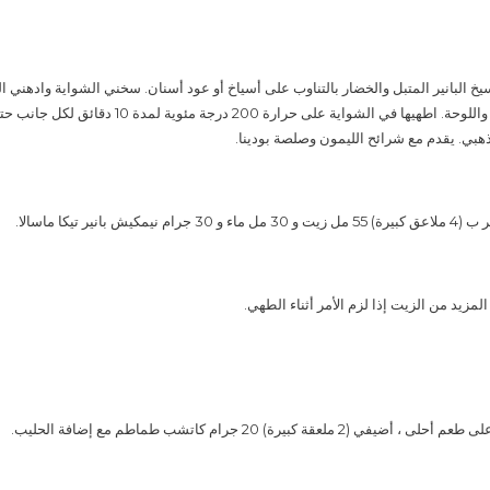
سيخ البانير المتبل والخضار بالتناوب على أسياخ أو عود أسنان. سخني الشواية وادهني ال
برفق على الخضار واللوحة. اطهيها في الشواية على حرارة 200 درجة م
ذهبي. يقدم مع شرائح الليمون وصلصة بودينا.
كيش بانير تيكا ماسالا.
مزيد من الزيت إذا لزم الأمر أثناء الطهي.
2 ملعقة كبيرة) 20 جرام كاتشب طماطم مع إضافة الحليب.