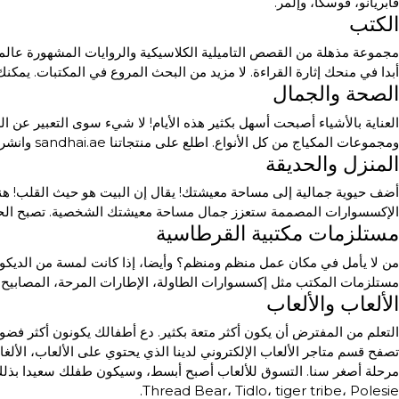
فابريانو، فوسكا، وإلمر.
الكتب
مجموعة مذهلة من القصص التاميلية الكلاسيكية والروايات المشهورة عالمي
أبدا في منحك إثارة القراءة. لا مزيد من البحث المروع في المكتبات. ي
الصحة والجمال
العناية بالأشياء أصبحت أسهل بكثير هذه الأيام! لا شيء سوى التعبير عن ا
ومجموعات المكياج من كل الأنواع. اطلع على منتجاتنا sandhai.ae وانشر أناقة جوانب صحتك وجمالك.
المنزل والحديقة
أضف حيوية جمالية إلى مساحة معيشتك! يقال إن البيت هو حيث القلب! هنا
الإكسسوارات المصممة ستعزز جمال مساحة معيشتك الشخصية. تصبح الحياة
مستلزمات مكتبية القرطاسية
من لا يأمل في مكان عمل منظم ومنظم؟ وأيضا، إذا كانت لمسة من الديكور س
مستلزمات المكتب مثل إكسسوارات الطاولة، الإطارات المرحة، المصابيح،
الألعاب والألعاب
التعلم من المفترض أن يكون أكثر متعة بكثير. دع أطفالك يكونون أكثر فضولا 
Thread Bear، Tidlo، tiger tribe، Polesie.