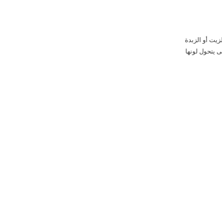
زيت أو الزبدة
ئوية لمدة 10 دقائق لكل جانب حتى يتحول لونها