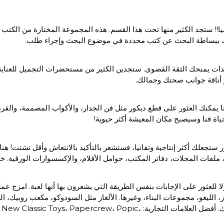
ا!! ستجد الكثير منها تحت هذا القسم. هذه المجموعة المختارة من الكتب 
مكنك ببساطة البحث عن كتب محددة في موضوع البحث وإجراء طلب.
لذات يمنحك الثقة القصوى. ستجدين الكثير من مستحضرات التجميل للعناية ا
 يمكنك العثور على قطع ديكور مثل فن الجدار، والأكواب المصممة، والقر
 فنا وسيصبح مكان المعيشة أكثر حيوية!
تجعلك أكثر إنتاجية وتفانيا، فستشعر بالتأكيد بالانتعاش وأقل تشتت! هن
 ملفات المجلات، دفاتر المكتب، حوامل الأقلام، والإكسسوارات الورقية
للعثور على الإجابات بنفس الطريقة التي يشعرون بها أنها لعبة. امزج عملية
مرحلة أصغر سنا. التسوق للألعاب أصبح أبسط، وسيكون طفلك سعيدا بذلك. أفضل العلا