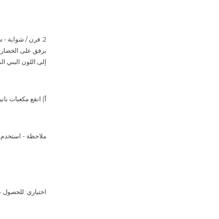
2. فرن / شواية - 
إلى اللون البني ال
أ) انقع مكعبات بانير ب (4 ملاعق كبيرة) 55 مل زيت و 30 مل ماء و 30 جرام نيم
ملاحظة - استخدم ال
اختياري: للحصول على طعم أحلى ، أضيفي (