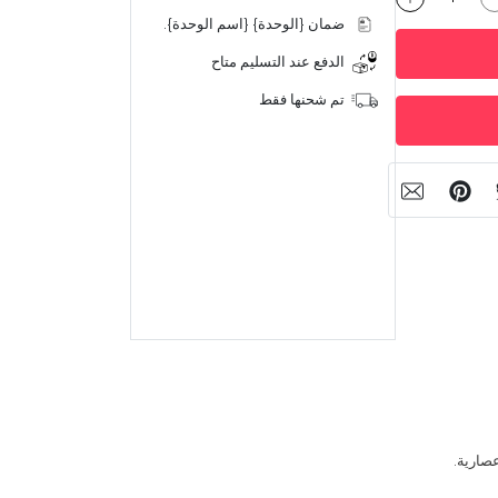
ضمان {الوحدة} {اسم الوحدة}.
الدفع عند التسليم متاح
تم شحنها فقط
صارية.