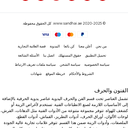
© 2020-2025 www.sandhai.ae. كل الحقوق محفوظة.
من نحن
أعلن معنا
كن بائعا
المدونة
قصة العلامة التجارية
تحميل التطبيق
حقوق المستهلك
اتصل بنا
الأسئلة الشائعة
سياسة الخصوصية
سياسة الشحن
سياسة ملفات تعريف الارتباط
الشروط والأحكام
خريطة الموقع
شهادات
الفنون والحرف
تشمل العناصر تحت قسم الفن والحرف اليدوية عناصر يدوية الحرفية بالإضافة
إلى الأساسيات اللازمة لصنع الانطباعات الفنية. تستخدم لأغراض الزينة أو
كشغف للهواة. تتوفر مجموعة متنوعة من الأدوات الفنية مثل الدهانات، الفرش،
لوحات الألوان، أوراق الحرف، أدوات التطريز، القماش، أدوات القطع،
الملصقات، وأدوات الزينة ضمن هذا القسم. تتوفر علامات تجارية عالية الجودة