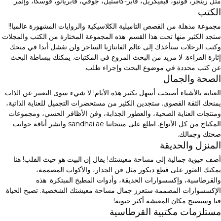
مثل رينجر، فونبو، فيفيكريل، فابر-كاستيل، جوفي، فابريانو، فوسكا، وإلمر.
الكتب
مجموعة مذهلة من القصص التاميلية الكلاسيكية والروايات المشهورة عالميا!!
ستجد الكثير منها تحت هذا القسم. هذه المجموعة المختارة من الكتب والمجلات
وكتب الرحلات ستأخذك إلى عالم الفانتازيا الساحر ولن تفشل أبدا في منحك
إثارة القراءة. لا مزيد من البحث المروع في المكتبات. يمكنك ببساطة البحث
عن كتب محددة في موضوع البحث وإجراء طلب.
الصحة والجمال
العناية بالأشياء أصبحت أسهل بكثير هذه الأيام! لا شيء سوى التعبير عن الذات
يمنحك الثقة القصوى. ستجدين الكثير من مستحضرات التجميل للعناية الذاتية،
ومنتجات العناية الصحية، والعطور الجذابة، وفن الأظافر الحسي، ومجموعات
المكياج من كل الأنواع. اطلع على منتجاتنا sandhai.ae وانشر أناقة جوانب
صحتك وجمالك.
المنزل والحديقة
أضف حيوية جمالية إلى مساحة معيشتك! يقال إن البيت هو حيث القلب! هنا
يمكنك العثور على قطع ديكور مثل فن الجدار، والأكواب المصممة،
والقرطاسية، وإكسسوارات الحديقة، وأدوات المطبخ المبتكرة. هذه
الإكسسوارات المصممة ستعزز جمال مساحة معيشتك الشخصية. تصبح الحياة
فنا وسيصبح مكان المعيشة أكثر حيوية!
مستلزمات مكتبية القرطاسية