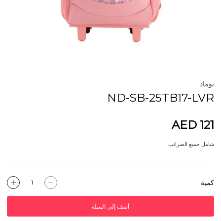
نوماد
ND-SB-25TB17-LVR
AED 121
شامل جميع الضرائب
كمية
أضف إلى السلة