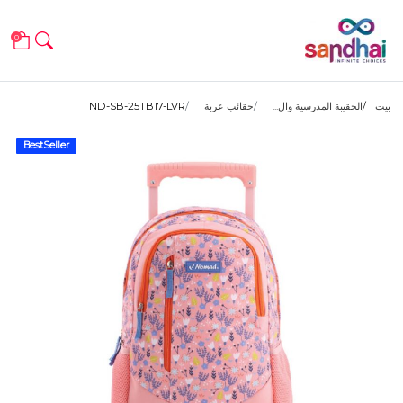
0
بيت
الحقيبة المدرسية وال...
حقائب عربة
ND-SB-25TB17-LVR
BestSeller