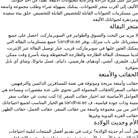
التركيز على ميزة الراحة والرعاية للحيوانات الأليفة. بعيدا عن أخذ حيوانك
الأليف إلى أقرب متجر للحيوانات، يمكنك بسهولة شراء وطلب مجموعة واسعة
من مستلزمات الحيوانات القابلة للتخصيص القابلة للتخصيص. خلق بيئة سعيدة
ومزدهرة لحيواناتك الأليفة.
متجر البقالة
لا مزيد من البحث والتسوق والطوابير في السوبرماركت. احصل على جميع
مشترياتك على باب منزلك. يوفر Sandhai.ae جميع مستلزمات البقالة التي
يمكنك العثور عليها في سوبرماركت قريب. خيار توصيل البقالة عبر الإنترنت
لدينا سيمنحك البقالة الطازجة والطازجة المحفوظة ونيئة بأسرع وقت ممكن.
أنيل، فليفري، آتشي، أودهيام، هارشيني، دانيام، عسل مانوكا، وشاي آي بابل
متوفرة
الحقائب والأمتعة
حقائب وأمتعة مريحة وموثوقة هي نعمة للمسافرين الدائمين والترفيهيين.
حقائب السفر/الحقائب المحمولة التي تحتوي على عدة مقصورات ومساحة هي
العوامل الأساسية عند اختيار حقائب السفر. إذا كنت تبحث عن حقائب سفر
متينة وذات جودة قياسية، ف sandhai.ae هو الخيار المناسب لجميع احتياجاتك.
اختر من بين مجموعة واسعة من حقائب السفر، حقائب الحمل، حقائب الظهر،
حقائب العربة اليدوية وغيرها.
الأم وحديث الولادة
هل أنت أم حديثة الولادة؟ نرغب في تقديم أفضل المنتجات لتلبية احتياجات
أطفالك بدفء الأمومة. الأمومة نعمة ونحن سعداء بتوفير جميع الاحتياجات