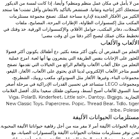
من لا يأمل في مكان عمل منظم ومنظم؟ وأيضا، إذا كانت لمسة من الديكور
ستجعلك أكثر إنتاجية وتفانيا، فستشعر بالتأكيد بالانتعاش وأقل تشتت! هنا ستجد
الكثير من الأفكار الجديدة لإدارة مساحة عملك. تصفح مجموعة مستلزمات
المكتب مثل إكسسوارات الطاولة، الإطارات المرحة، المصابيح، ملفات
المجلات، دفاتر المكتب، حوامل الأقلام، والإكسسوارات الورقية. خذ وقتك في
تخطيط مكان عملك ليصبح أكثر دفئا من أي وقت مضى!
الألعاب والألعاب
التعلم من المفترض أن يكون أكثر متعة بكثير. دع أطفالك يكونون أكثر فضولا
للعثور على الإجابات بنفس الطريقة التي يشعرون بها أنها لعبة. امزج عملية
التعلم من خلال ألعاب الألعاب والعالم الرائع من الخيالات التي تقدمها. تصفح
قسم متاجر الألعاب الإلكتروني لدينا الذي يحتوي على الألعاب، الألغاز، الليغو،
مجموعات البناء، وغيرها. الألغاز مثل السودوكو، مكعب روبيك، الشطرنج،
ومجموعات LEGO ستساعد في تحسين القدرات الإدراكية في مرحلة أصغر
سنا. التسوق للألعاب أصبح أبسط، وسيكون طفلك سعيدا بذلك. أفضل العلامات
التجارية: Viga، PolarB، Kinderfeet، Little sol+، Dantoy، Bigjigs،
New Classic Toys، Papercrew، Popic، Thread Bear، Tidlo، tiger
tribe، Polesie.
مستلزمات الحيوانات الأليفة
رعاية الحيوانات الأليفة أمر لا مفر منه من أجل رفاهية حيواناتنا الأليفة المحبوبة.
نحن نوفر مستلزمات منتجات الحيوانات الأليفة وإكسسوارات الصيانة، مع