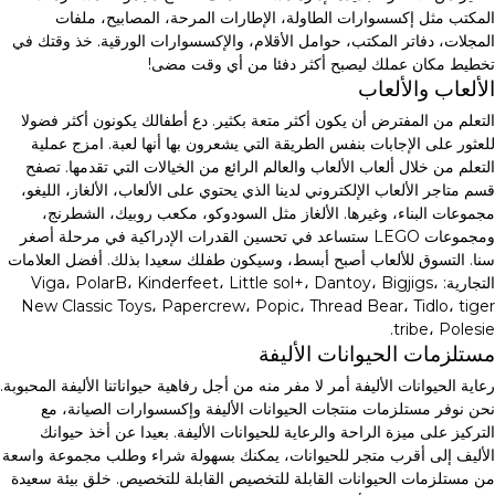
المكتب مثل إكسسوارات الطاولة، الإطارات المرحة، المصابيح، ملفات
المجلات، دفاتر المكتب، حوامل الأقلام، والإكسسوارات الورقية. خذ وقتك في
تخطيط مكان عملك ليصبح أكثر دفئا من أي وقت مضى!
الألعاب والألعاب
التعلم من المفترض أن يكون أكثر متعة بكثير. دع أطفالك يكونون أكثر فضولا
للعثور على الإجابات بنفس الطريقة التي يشعرون بها أنها لعبة. امزج عملية
التعلم من خلال ألعاب الألعاب والعالم الرائع من الخيالات التي تقدمها. تصفح
قسم متاجر الألعاب الإلكتروني لدينا الذي يحتوي على الألعاب، الألغاز، الليغو،
مجموعات البناء، وغيرها. الألغاز مثل السودوكو، مكعب روبيك، الشطرنج،
ومجموعات LEGO ستساعد في تحسين القدرات الإدراكية في مرحلة أصغر
سنا. التسوق للألعاب أصبح أبسط، وسيكون طفلك سعيدا بذلك. أفضل العلامات
التجارية: Viga، PolarB، Kinderfeet، Little sol+، Dantoy، Bigjigs،
New Classic Toys، Papercrew، Popic، Thread Bear، Tidlo، tiger
tribe، Polesie.
مستلزمات الحيوانات الأليفة
رعاية الحيوانات الأليفة أمر لا مفر منه من أجل رفاهية حيواناتنا الأليفة المحبوبة.
نحن نوفر مستلزمات منتجات الحيوانات الأليفة وإكسسوارات الصيانة، مع
التركيز على ميزة الراحة والرعاية للحيوانات الأليفة. بعيدا عن أخذ حيوانك
الأليف إلى أقرب متجر للحيوانات، يمكنك بسهولة شراء وطلب مجموعة واسعة
من مستلزمات الحيوانات القابلة للتخصيص القابلة للتخصيص. خلق بيئة سعيدة