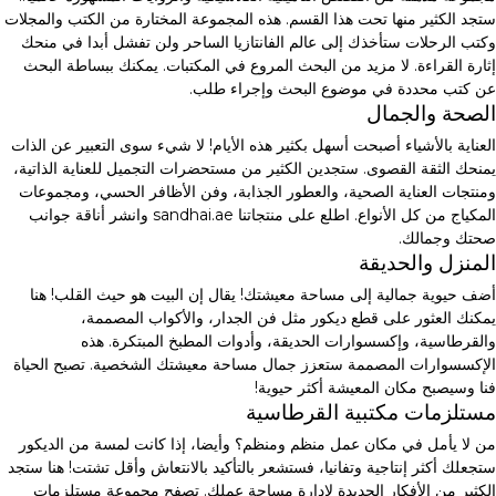
ستجد الكثير منها تحت هذا القسم. هذه المجموعة المختارة من الكتب والمجلات
وكتب الرحلات ستأخذك إلى عالم الفانتازيا الساحر ولن تفشل أبدا في منحك
إثارة القراءة. لا مزيد من البحث المروع في المكتبات. يمكنك ببساطة البحث
عن كتب محددة في موضوع البحث وإجراء طلب.
الصحة والجمال
العناية بالأشياء أصبحت أسهل بكثير هذه الأيام! لا شيء سوى التعبير عن الذات
يمنحك الثقة القصوى. ستجدين الكثير من مستحضرات التجميل للعناية الذاتية،
ومنتجات العناية الصحية، والعطور الجذابة، وفن الأظافر الحسي، ومجموعات
المكياج من كل الأنواع. اطلع على منتجاتنا sandhai.ae وانشر أناقة جوانب
صحتك وجمالك.
المنزل والحديقة
أضف حيوية جمالية إلى مساحة معيشتك! يقال إن البيت هو حيث القلب! هنا
يمكنك العثور على قطع ديكور مثل فن الجدار، والأكواب المصممة،
والقرطاسية، وإكسسوارات الحديقة، وأدوات المطبخ المبتكرة. هذه
الإكسسوارات المصممة ستعزز جمال مساحة معيشتك الشخصية. تصبح الحياة
فنا وسيصبح مكان المعيشة أكثر حيوية!
مستلزمات مكتبية القرطاسية
من لا يأمل في مكان عمل منظم ومنظم؟ وأيضا، إذا كانت لمسة من الديكور
ستجعلك أكثر إنتاجية وتفانيا، فستشعر بالتأكيد بالانتعاش وأقل تشتت! هنا ستجد
الكثير من الأفكار الجديدة لإدارة مساحة عملك. تصفح مجموعة مستلزمات