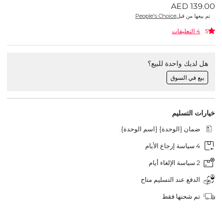
AED 139.00
تم بيعها من قبل
People's Choice
5
4 التعليقات
هل لديك واحدة للبيع؟
بيع في السوق
خيارات التسليم
ضمان {الوحدة} {اسم الوحدة}.
4 سياسة إرجاع الأيام
2 سياسة الإلغاء أيام
الدفع عند التسليم متاح
تم شحنها فقط