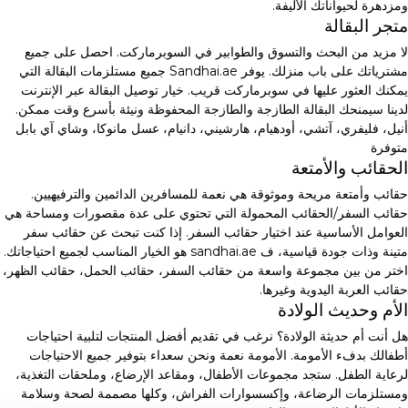
ومزدهرة لحيواناتك الأليفة.
متجر البقالة
لا مزيد من البحث والتسوق والطوابير في السوبرماركت. احصل على جميع
مشترياتك على باب منزلك. يوفر Sandhai.ae جميع مستلزمات البقالة التي
يمكنك العثور عليها في سوبرماركت قريب. خيار توصيل البقالة عبر الإنترنت
لدينا سيمنحك البقالة الطازجة والطازجة المحفوظة ونيئة بأسرع وقت ممكن.
أنيل، فليفري، آتشي، أودهيام، هارشيني، دانيام، عسل مانوكا، وشاي آي بابل
متوفرة
الحقائب والأمتعة
حقائب وأمتعة مريحة وموثوقة هي نعمة للمسافرين الدائمين والترفيهيين.
حقائب السفر/الحقائب المحمولة التي تحتوي على عدة مقصورات ومساحة هي
العوامل الأساسية عند اختيار حقائب السفر. إذا كنت تبحث عن حقائب سفر
متينة وذات جودة قياسية، ف sandhai.ae هو الخيار المناسب لجميع احتياجاتك.
اختر من بين مجموعة واسعة من حقائب السفر، حقائب الحمل، حقائب الظهر،
حقائب العربة اليدوية وغيرها.
الأم وحديث الولادة
هل أنت أم حديثة الولادة؟ نرغب في تقديم أفضل المنتجات لتلبية احتياجات
أطفالك بدفء الأمومة. الأمومة نعمة ونحن سعداء بتوفير جميع الاحتياجات
لرعاية الطفل. ستجد مجموعات الأطفال، ومقاعد الإرضاع، وملحقات التغذية،
ومستلزمات الرضاعة، وإكسسوارات الفراش، وكلها مصممة لصحة وسلامة