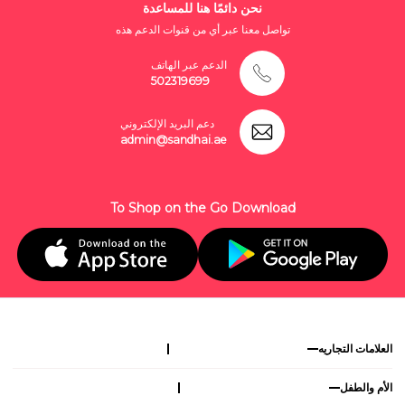
نحن دائمًا هنا للمساعدة
تواصل معنا عبر أي من قنوات الدعم هذه
الدعم عبر الهاتف
502319699
دعم البريد الإلكتروني
admin@sandhai.ae
To Shop on the Go Download
العلامات التجاريه
الأم والطفل