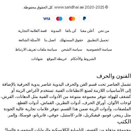
© 2020-2025 www.sandhai.ae. كل الحقوق محفوظة.
من نحن
أعلن معنا
كن بائعا
المدونة
قصة العلامة التجارية
تحميل التطبيق
حقوق المستهلك
اتصل بنا
الأسئلة الشائعة
سياسة الخصوصية
سياسة الشحن
سياسة ملفات تعريف الارتباط
الشروط والأحكام
خريطة الموقع
شهادات
الفنون والحرف
تشمل العناصر تحت قسم الفن والحرف اليدوية عناصر يدوية الحرفية بالإضافة
إلى الأساسيات اللازمة لصنع الانطباعات الفنية. تستخدم لأغراض الزينة أو
كشغف للهواة. تتوفر مجموعة متنوعة من الأدوات الفنية مثل الدهانات، الفرش،
لوحات الألوان، أوراق الحرف، أدوات التطريز، القماش، أدوات القطع،
الملصقات، وأدوات الزينة ضمن هذا القسم. تتوفر علامات تجارية عالية الجودة
مثل رينجر، فونبو، فيفيكريل، فابر-كاستيل، جوفي، فابريانو، فوسكا، وإلمر.
الكتب
مجموعة مذهلة من القصص التاميلية الكلاسيكية والروايات المشهورة عالميا!!