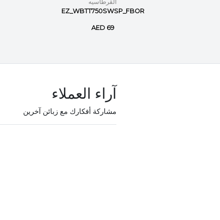
القرطاسيه
EZ_WBTT750SWSP_FBOR
Staetler
AED 69
آراء العملاء
مشاركة أفكارك مع زبائن آخرين