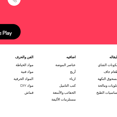
بقاله
اضافيه
الفن والحرف
كونات الشاي
عناصر الموضة
مواد الخياطة
عام جاف
أريج
مواد فنية
سحوق النكهة
ازياء
المواد الحرفية
لويات ومالحة
كتب التاميل
مواد DIY
ساسيات الطبخ
الحقائب والأمتعة
قماش
مستلزمات الأليفة