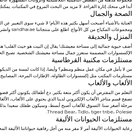
أبدا في منحك إثارة القراءة. لا مزيد من البحث المروع في المكتبات. ي
الصحة والجمال
العناية بالأشياء أصبحت أسهل بكثير هذه الأيام! لا شيء سوى التعبير عن ا
ومجموعات المكياج من كل الأنواع. اطلع على منتجاتنا sandhai.ae وانشر أناقة جوانب صحتك وجمالك.
المنزل والحديقة
أضف حيوية جمالية إلى مساحة معيشتك! يقال إن البيت هو حيث القلب! هنا
الإكسسوارات المصممة ستعزز جمال مساحة معيشتك الشخصية. تصبح الحياة
مستلزمات مكتبية القرطاسية
من لا يأمل في مكان عمل منظم ومنظم؟ وأيضا، إذا كانت لمسة من الديكور س
مستلزمات المكتب مثل إكسسوارات الطاولة، الإطارات المرحة، المصابيح،
الألعاب والألعاب
التعلم من المفترض أن يكون أكثر متعة بكثير. دع أطفالك يكونون أكثر فضولا 
Thread Bear، Tidlo، tiger tribe، Polesie.
مستلزمات الحيوانات الأليفة
رعاية الحيوانات الأليفة أمر لا مفر منه من أجل رفاهية حيواناتنا الأليفة ا