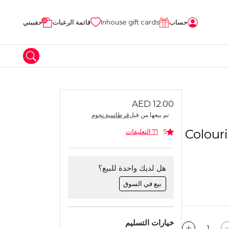
0
حساب
Inhouse gift cards
قائمة الرغبات
حقيبتي
AED 12.00
المواد الحرفية
تم بيعها من قبل
قرطاسية نجوم
طين
Colouri
5
71 التعليقات
هل لديك واحدة للبيع؟
بيع في السوق
خيارات التسليم