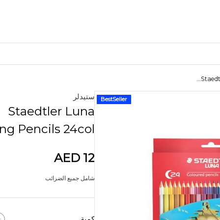
Staedtl
ستيدلر
BestSeller
الأكثر شعبية
Staedtler Luna
المواد الحرفية
ng Pencils 24col
مواد الخياطة
مواد فنية
AED 12
مواد DIY
أدوات الفنون والحرف اليدوية
شامل جميع الضرائب
ملصق ملصق
لغز
كمية