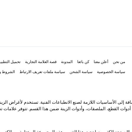
من نحن
أعلن معنا
كن بائعا
المدونة
قصة العلامة التجارية
تحميل التطبي
سياسة الخصوصية
سياسة الشحن
سياسة ملفات تعريف الارتباط
الشروط وا
ة إلى الأساسيات اللازمة لصنع الانطباعات الفنية. تستخدم لأغراض الزين
أدوات القطع، الملصقات، وأدوات الزينة ضمن هذا القسم. تتوفر علامات تجا
ا!! ستجد الكثير منها تحت هذا القسم. هذه المجموعة المختارة من الكتب 