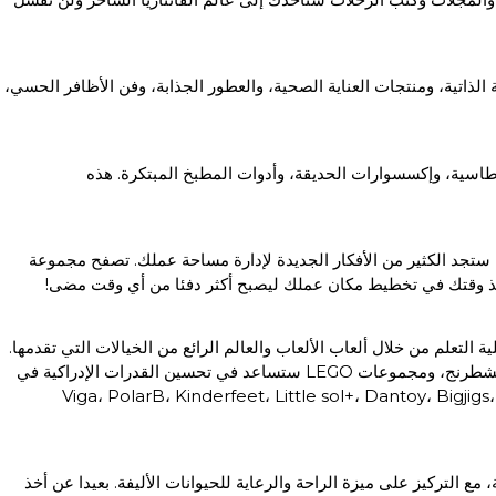
لذاتية، ومنتجات العناية الصحية، والعطور الجذابة، وفن الأظافر الحسي،
طاسية، وإكسسوارات الحديقة، وأدوات المطبخ المبتكرة. هذه
ا ستجد الكثير من الأفكار الجديدة لإدارة مساحة عملك. تصفح مجموعة
. خذ وقتك في تخطيط مكان عملك ليصبح أكثر دفئا من أي وقت مضى!
 التعلم من خلال ألعاب الألعاب والعالم الرائع من الخيالات التي تقدمها.
تصفح قسم متاجر الألعاب الإلكتروني لدينا الذي يحتوي على الألعاب، الألغاز، الليغو، مجموعات البناء، وغيرها. الألغاز مثل السودوكو، مكعب روبيك، الشطرنج، ومجموعات LEGO ستساعد في تحسين القدرات الإدراكية في
مات التجارية: Viga، PolarB، Kinderfeet، Little sol+، Dantoy، Bigjigs، New Classic Toys، Papercrew، Popic،
مع التركيز على ميزة الراحة والرعاية للحيوانات الأليفة. بعيدا عن أخذ