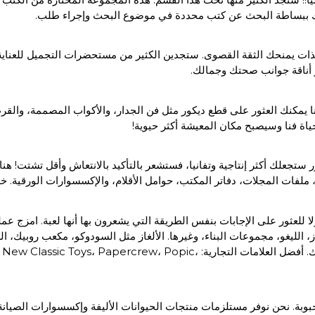
مكنك ببساطة البحث عن كتب محددة في موضوع البحث وإجراء طلب.
لذات يمنحك الثقة القصوى. ستجدين الكثير من مستحضرات التجميل للعناية ا
 يمكنك العثور على قطع ديكور مثل فن الجدار، والأكواب المصممة، والقر
 فنا وسيصبح مكان المعيشة أكثر حيوية!
تجعلك أكثر إنتاجية وتفانيا، فستشعر بالتأكيد بالانتعاش وأقل تشتت! هن
 ملفات المجلات، دفاتر المكتب، حوامل الأقلام، والإكسسوارات الورقية
للعثور على الإجابات بنفس الطريقة التي يشعرون بها أنها لعبة. امزج عملية
مرحلة أصغر سنا. التسوق للألعاب أصبح أبسط، وسيكون طفلك سعيدا بذلك. أفضل العلا
لمحبوبة. نحن نوفر مستلزمات منتجات الحيوانات الأليفة وإكسسوارات الصيانة، 