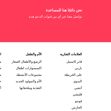
نحن دائمًا هنا للمساعدة
تواصل معنا عبر أي من قنوات الدعم هذه
العلامات التجاريه
الأم والطفل
ال
فابر كاستيل
الرضع والأطفال الصغار
م
باربي
اكسسوارات اطفال
ط
على الخريطة
مجموعات الأنشطة
م
البدوي
الأم والمولود الجديد
ح
آتشي
التغذية وملحقاتها
أ
فليشي
فونبو
الحارس