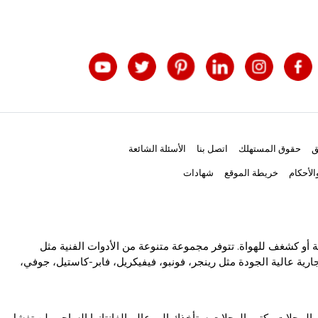
ق
حقوق المستهلك
اتصل بنا
الأسئلة الشائعة
لأحكام
خريطة الموقع
شهادات
ة أو كشغف للهواة. تتوفر مجموعة متنوعة من الأدوات الفنية مثل
رية عالية الجودة مثل رينجر، فونبو، فيفيكريل، فابر-كاستيل، جوفي،
والمجلات وكتب الرحلات ستأخذك إلى عالم الفانتازيا الساحر ولن تفشل