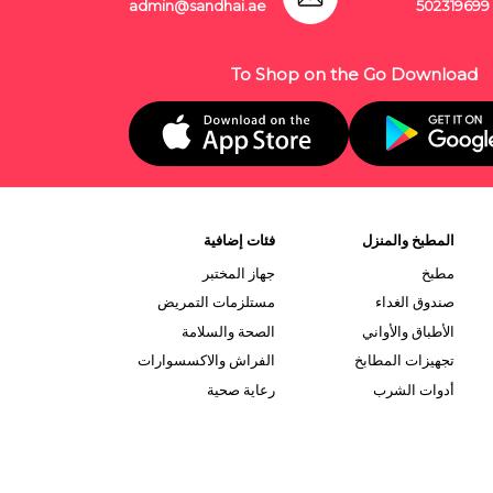
admin@sandhai.ae
502319699
To Shop on the Go Download
المطبخ والمنزل
فئات إضافية
مطبخ
جهاز المختبر
صندوق الغداء
مستلزمات التمريض
الأطباق والأواني
الصحة والسلامة
تجهيزات المطابخ
الفراش والاكسسوارات
أدوات الشرب
رعاية صحية